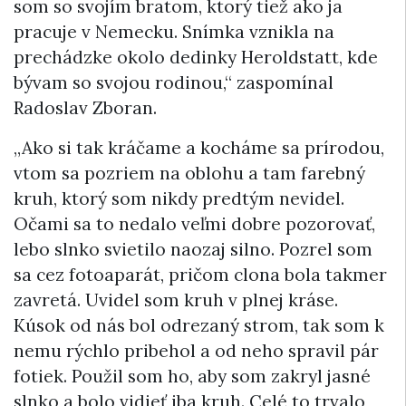
som so svojím bratom, ktorý tiež ako ja
pracuje v Nemecku. Snímka vznikla na
prechádzke okolo dedinky Heroldstatt, kde
bývam so svojou rodinou,“ zaspomínal
Radoslav Zboran.
„Ako si tak kráčame a kocháme sa prírodou,
vtom sa pozriem na oblohu a tam farebný
kruh, ktorý som nikdy predtým nevidel.
Očami sa to nedalo veľmi dobre pozorovať,
lebo slnko svietilo naozaj silno. Pozrel som
sa cez fotoaparát, pričom clona bola takmer
zavretá. Uvidel som kruh v plnej kráse.
Kúsok od nás bol odrezaný strom, tak som k
nemu rýchlo pribehol a od neho spravil pár
fotiek. Použil som ho, aby som zakryl jasné
slnko a bolo vidieť iba kruh. Celé to trvalo