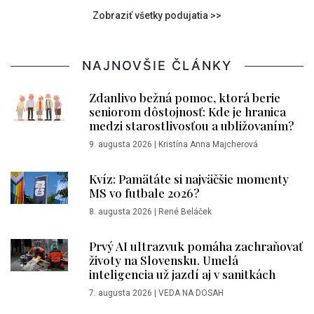
Zobraziť všetky podujatia >>
NAJNOVŠIE ČLÁNKY
Zdanlivo bežná pomoc, ktorá berie
seniorom dôstojnosť: Kde je hranica
medzi starostlivosťou a ubližovaním?
9. augusta 2026
|
Kristína Anna Majcherová
Kvíz: Pamätáte si najväčšie momenty
MS vo futbale 2026?
8. augusta 2026
|
René Beláček
Prvý AI ultrazvuk pomáha zachraňovať
životy na Slovensku. Umelá
inteligencia už jazdí aj v sanitkách
7. augusta 2026
|
VEDA NA DOSAH