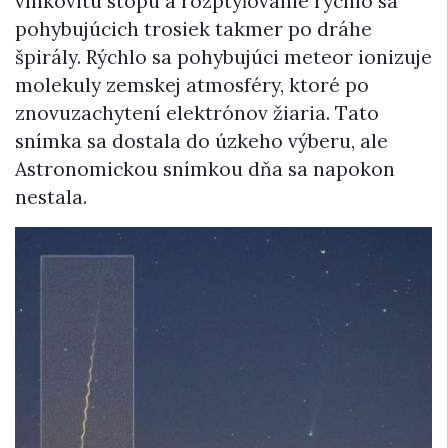
vlnkovitú stopu a rozptyľovanie rýchlo sa
pohybujúcich trosiek takmer po dráhe
špirály. Rýchlo sa pohybujúci meteor ionizuje
molekuly zemskej atmosféry, ktoré po
znovuzachytení elektrónov žiaria. Tato
snímka sa dostala do úzkeho výberu, ale
Astronomickou snímkou dňa sa napokon
nestala.