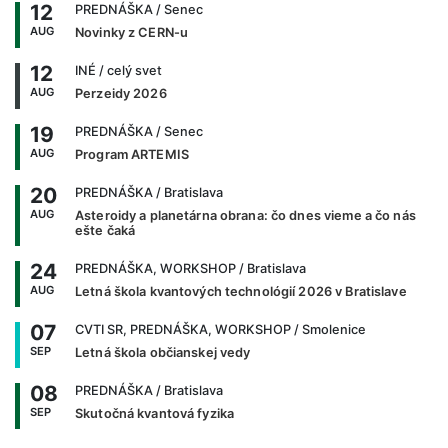
12
PREDNÁŠKA
/ Senec
AUG
Novinky z CERN-u
12
INÉ
/ celý svet
AUG
Perzeidy 2026
19
PREDNÁŠKA
/ Senec
AUG
Program ARTEMIS
20
PREDNÁŠKA
/ Bratislava
AUG
Asteroidy a planetárna obrana: čo dnes vieme a čo nás
ešte čaká
24
PREDNÁŠKA, WORKSHOP
/ Bratislava
AUG
Letná škola kvantových technológií 2026 v Bratislave
07
CVTI SR, PREDNÁŠKA, WORKSHOP
/ Smolenice
SEP
Letná škola občianskej vedy
08
PREDNÁŠKA
/ Bratislava
SEP
Skutočná kvantová fyzika