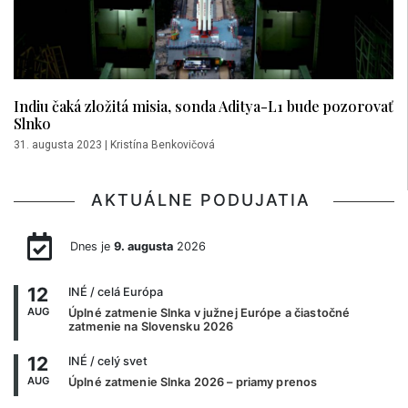
Indiu čaká zložitá misia, sonda Aditya-L1 bude pozorovať
Slnko
31. augusta 2023
|
Kristína Benkovičová
AKTUÁLNE PODUJATIA
Dnes je
9. augusta
2026
12
INÉ
/ celá Európa
AUG
Úplné zatmenie Slnka v južnej Európe a čiastočné
zatmenie na Slovensku 2026
12
INÉ
/ celý svet
AUG
Úplné zatmenie Slnka 2026 – priamy prenos