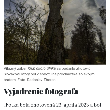
Víťazný záber
Kruh okolo Slnka
sa podarilo zhotoviť
Slovákovi, ktorý bol v sobotu na prechádzke so svojím
bratom. Foto: Radoslav Zboran
Vyjadrenie fotografa
„Fotka bola zhotovená 23. apríla 2023 a bol