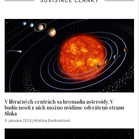
SÚVISIACE ČLÁNKY
V libračných centrách sa hromadia asteroidy. V
budúcnosti z nich možno uvidíme odvrátenú stranu
Slnka
9. januára 2024
|
Kristína Benkovičová