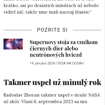
krátko, asi po desiatich minútach už nebolo
vidieť nič, takže sme mali naozaj šťastie.“
POZRITE SI
Supernovy stoja za vznikom
čiernych dier alebo
neutrónových hviezd
14. januára 2024
|
VEDA NA DOSAH
Takmer u
spel už minulý rok
Radoslav Zboran takmer uspel v úrade NASA
už skôr. Vlani 8. septembra 2023 sa mu