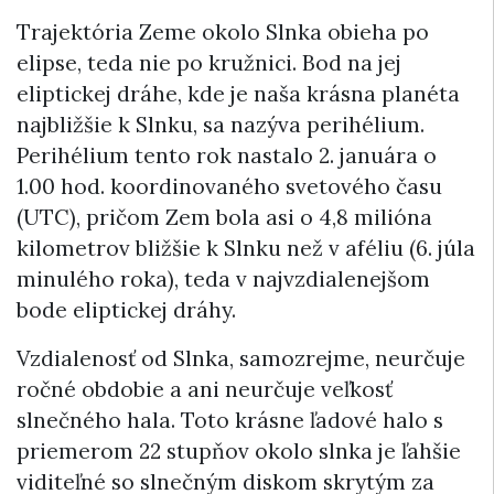
Trajektória Zeme okolo Slnka obieha po
elipse, teda nie po kružnici. Bod na jej
eliptickej dráhe, kde je naša krásna planéta
najbližšie k Slnku, sa nazýva perihélium.
Perihélium tento rok nastalo 2. januára o
1.00 hod. koordinovaného svetového času
(UTC), pričom Zem bola asi o 4,8 milióna
kilometrov bližšie k Slnku než v aféliu (6. júla
minulého roka), teda v najvzdialenejšom
bode eliptickej dráhy.
Vzdialenosť od Slnka, samozrejme, neurčuje
ročné obdobie a ani neurčuje veľkosť
slnečného hala. Toto krásne ľadové halo s
priemerom 22 stupňov okolo slnka je ľahšie
viditeľné so slnečným diskom skrytým za