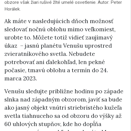
obzore však žiari rušivé žlté umelé osvetlenie. Autor: Peter
Horálek.
Ak máte v nasledujúcich dňoch možnosť
sledovať nočnú oblohu mimo veľkomiest,
urobte to. Môžete totiž vidieť zaujímavý
úkaz – jasnú planétu Venušu uprostred
zvieratníkového svetla. Nebudete
potrebovať ani ďalekohľad, len pekné
počasie, tmavú oblohu a termín do 24.
marca 2023.
Venušu sledujte približne hodinu po západe
slnka nad západným obzorom, javiť sa bude
ako jasný objekt vnútri striebristého kužeľa
svetla tiahnuceho sa od obzoru do výšky až
60 uhlových stupňov, kde ho dopĺňa