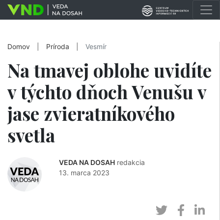
Domov
|
Príroda
|
Vesmír
Na tmavej oblohe uvidíte
v týchto dňoch Venušu v
jase zvieratníkového
svetla
VEDA NA DOSAH
redakcia
13. marca 2023