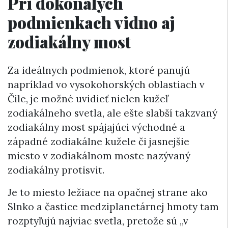
Pri dokonalých
podmienkach vidno aj
zodiakálny most
Za ideálnych podmienok, ktoré panujú
napríklad vo vysokohorských oblastiach v
Čile, je možné uvidieť nielen kužeľ
zodiakálneho svetla, ale ešte slabší takzvaný
zodiakálny most spájajúci východné a
západné zodiakálne kužele či jasnejšie
miesto v zodiakálnom moste nazývaný
zodiakálny protisvit.
Je to miesto ležiace na opačnej strane ako
Slnko a častice medziplanetárnej hmoty tam
rozptyľujú najviac svetla, pretože sú „v