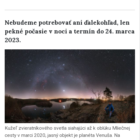
Nebudeme potrebovať ani ďalekohľad, len
pekné počasie v noci a termín do 24. marca
2023.
Kužeľ zvieratníkového svetla siahajúci až k oblúku Mliečnej
cesty v marci 2020, jasný objekt je planéta Venuša. Na