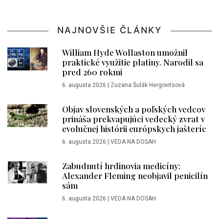
NAJNOVŠIE ČLÁNKY
William Hyde Wollaston umožnil
praktické využitie platiny. Narodil sa
pred 260 rokmi
6. augusta 2026
|
Zuzana Šulák Hergovitsová
Objav slovenských a poľských vedcov
prináša prekvapujúci vedecký zvrat v
evolučnej histórii európskych jašteríc
6. augusta 2026
|
VEDA NA DOSAH
Zabudnutí hrdinovia medicíny:
Alexander Fleming neobjavil penicilín
sám
6. augusta 2026
|
VEDA NA DOSAH