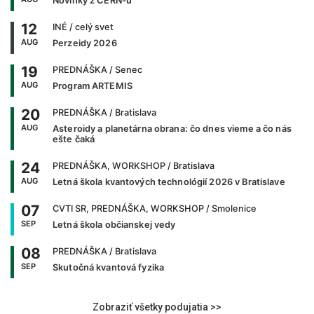
Novinky z CERN-u
12
INÉ
/ celý svet
AUG
Perzeidy 2026
19
PREDNÁŠKA
/ Senec
AUG
Program ARTEMIS
20
PREDNÁŠKA
/ Bratislava
AUG
Asteroidy a planetárna obrana: čo dnes vieme a čo nás
ešte čaká
24
PREDNÁŠKA, WORKSHOP
/ Bratislava
AUG
Letná škola kvantových technológií 2026 v Bratislave
07
CVTI SR, PREDNÁŠKA, WORKSHOP
/ Smolenice
SEP
Letná škola občianskej vedy
08
PREDNÁŠKA
/ Bratislava
SEP
Skutočná kvantová fyzika
Zobraziť všetky podujatia >>