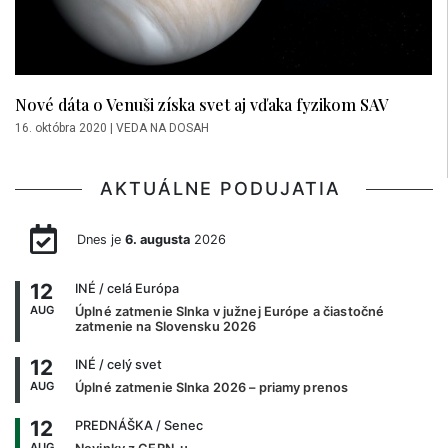
Nové dáta o Venuši získa svet aj vďaka fyzikom SAV
16. októbra 2020
|
VEDA NA DOSAH
AKTUÁLNE PODUJATIA
Dnes je
6. augusta
2026
12
INÉ
/ celá Európa
AUG
Úplné zatmenie Slnka v južnej Európe a čiastočné
zatmenie na Slovensku 2026
12
INÉ
/ celý svet
AUG
Úplné zatmenie Slnka 2026 – priamy prenos
12
PREDNÁŠKA
/ Senec
AUG