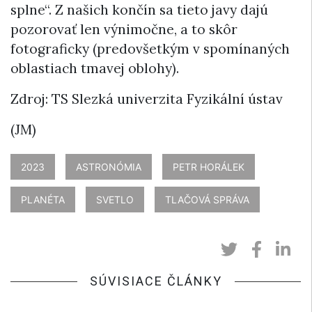
splne“. Z našich končín sa tieto javy dajú
pozorovať len výnimočne, a to skôr
fotograficky (predovšetkým v spomínaných
oblastiach tmavej oblohy).
Zdroj: TS Slezká univerzita Fyzikální ústav
(JM)
2023
ASTRONÓMIA
PETR HORÁLEK
PLANÉTA
SVETLO
TLAČOVÁ SPRÁVA
SÚVISIACE ČLÁNKY