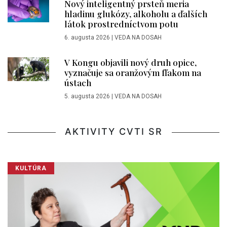
Nový inteligentný prsteň meria
hladinu glukózy, alkoholu a ďalších
látok prostredníctvom potu
6. augusta 2026
|
VEDA NA DOSAH
V Kongu objavili nový druh opice,
vyznačuje sa oranžovým fľakom na
ústach
5. augusta 2026
|
VEDA NA DOSAH
AKTIVITY CVTI SR
KULTÚRA