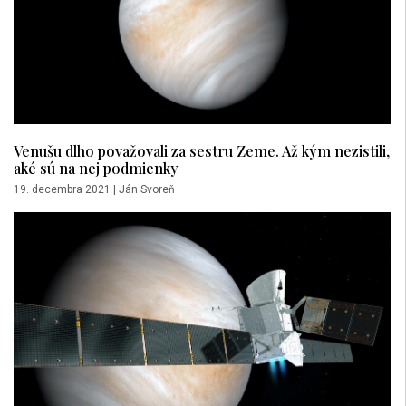
Venušu dlho považovali za sestru Zeme. Až kým nezistili,
aké sú na nej podmienky
19. decembra 2021
|
Ján Svoreň