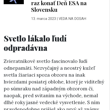
raz konať Deň ESA na
Slovensku
13. marca 2023
|
VEDA NA DOSAH
Svetlo lákalo ľudí
odpradávna
Zvieratníkové svetlo fascinovalo ľudí
odnepamäti. Nezvyčajný a neostrý kužeľ
svetla žiariaci spoza obzoru na inak
hviezdami posiatej oblohe, ktorý je viditeľný
po súmraku nad západným obzorom či,
naopak, pred svitaním na východe, nemal
dlhé roky jasné vedecké vysvetlenie. S ním
pravdepodobne prišiel ako prvý až známy