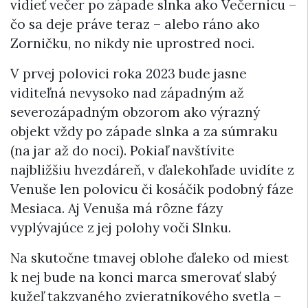
vidieť večer po západe slnka ako Večernicu –
čo sa deje práve teraz – alebo ráno ako
Zorničku, no nikdy nie uprostred noci.
V prvej polovici roka 2023 bude jasne
viditeľná nevysoko nad západným až
severozápadným obzorom ako výrazný
objekt vždy po západe slnka a za súmraku
(na jar až do noci). Pokiaľ navštívite
najbližšiu hvezdáreň, v ďalekohľade uvidíte z
Venuše len polovicu či kosáčik podobný fáze
Mesiaca. Aj Venuša má rôzne fázy
vyplývajúce z jej polohy voči Slnku.
Na skutočne tmavej oblohe ďaleko od miest
k nej bude na konci marca smerovať slabý
kužeľ takzvaného zvieratníkového svetla –