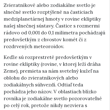
Zvieratníkové alebo zodiakálne svetlo je
slnečné svetlo rozptýlené na časticiach
medziplanetárnej hmoty v rovine ekliptiky
našej slnečnej sústavy. Častice s rozmermi
rádovo od 0,001 do 0,1 milimetra pochádzajú
predovšetkým z chvostov komét či z
rozdrvených meteoroidov.
Keďže sú rozprestreté predovšetkým v
rovine ekliptiky (rovine, v ktorej leží dráha
Zeme), premieta sa nám svetelný kužeľ na
oblohu do zvieratníkových alebo
zodiakálnych súhvezdí. Odtiaľ teda
pochádza jeho názov. V oblastiach blízko
rovníka je zodiakálne svetlo pozorovateľné
po celý rok, pretože nikdy nezviera s