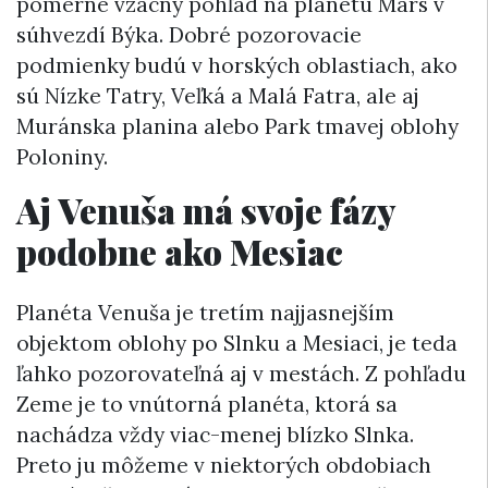
pomerne vzácny pohľad na planétu Mars v
súhvezdí Býka. Dobré pozorovacie
podmienky budú v horských oblastiach, ako
sú Nízke Tatry, Veľká a Malá Fatra, ale aj
Muránska planina alebo Park tmavej oblohy
Poloniny.
Aj Venuša má svoje fázy
podobne ako Mesiac
Planéta Venuša je tretím najjasnejším
objektom oblohy po Slnku a Mesiaci, je teda
ľahko pozorovateľná aj v mestách. Z pohľadu
Zeme je to vnútorná planéta, ktorá sa
nachádza vždy viac-menej blízko Slnka.
Preto ju môžeme v niektorých obdobiach