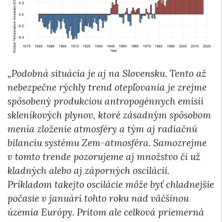
„Podobná situácia je aj na Slovensku. Tento až
nebezpečne rýchly trend otepľovania je zrejme
spôsobený produkciou antropogénnych emisií
skleníkových plynov, ktoré zásadným spôsobom
menia zloženie atmosféry a tým aj radiačnú
bilanciu systému Zem-atmosféra. Samozrejme
v tomto trende pozorujeme aj množstvo či už
kladných alebo aj záporných oscilácií.
Príkladom takejto oscilácie môže byť chladnejšie
počasie v januári tohto roku nad väčšinou
územia Európy. Pritom ale celková priemerná