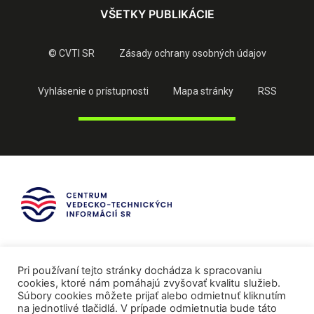
VŠETKY PUBLIKÁCIE
© CVTI SR
Zásady ochrany osobných údajov
Vyhlásenie o prístupnosti
Mapa stránky
RSS
Pri používaní tejto stránky dochádza k spracovaniu
cookies, ktoré nám pomáhajú zvyšovať kvalitu služieb.
Súbory cookies môžete prijať alebo odmietnuť kliknutím
na jednotlivé tlačidlá. V prípade odmietnutia bude táto