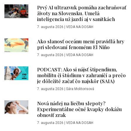
Prvý AI ultrazvuk pomáha zachraňovať
životy na Slovensku. Umelá
inteligencia už jazdí aj v sanitkách
7. augusta 2026
|
VEDA NA DOSAH
Ako slanosť oceánu mení pravidlá hry
pri sledovaní fenoménu El Niño
7. augusta 2026
|
VEDA NA DOSAH
PODCAST: Ako si nájsť štipendium,
mobilitu či štúdium v zahraničí a prečo
je dôležité začať čo najskôr (SAIA)
7. augusta 2026
|
Sára Molitorisová
Nová nádej na liečbu slepoty?
Experimentálne očné kvapky dokážu
obnoviť zrak
7. augusta 2026
|
VEDA NA DOSAH