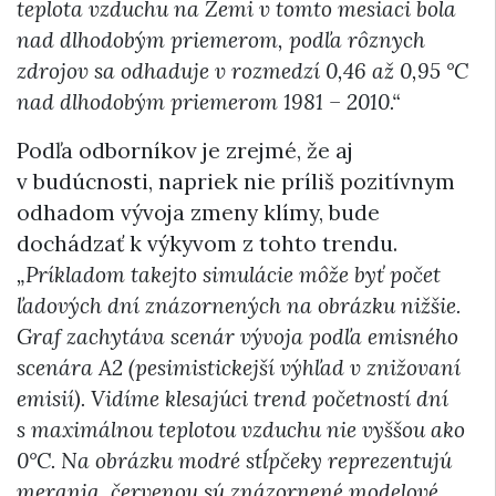
teplota vzduchu na Zemi v tomto mesiaci bola
nad dlhodobým priemerom, podľa rôznych
zdrojov sa odhaduje v rozmedzí 0,46 až 0,95 °C
nad dlhodobým priemerom 1981 – 2010.“
Podľa odborníkov je zrejmé, že aj
v budúcnosti, napriek nie príliš pozitívnym
odhadom vývoja zmeny klímy, bude
dochádzať k výkyvom z tohto trendu.
„Príkladom takejto simulácie môže byť počet
ľadových dní znázornených na obrázku nižšie.
Graf zachytáva scenár vývoja podľa emisného
scenára A2 (pesimistickejší výhľad v znižovaní
emisií). Vidíme klesajúci trend početností dní
s maximálnou teplotou vzduchu nie vyššou ako
0°C. Na obrázku modré stĺpčeky reprezentujú
merania, červenou sú znázornené modelové