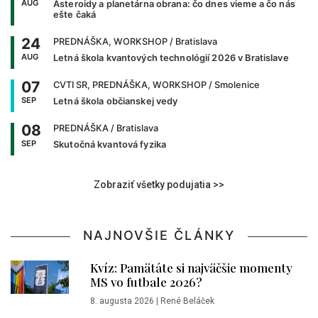
AUG
Asteroidy a planetárna obrana: čo dnes vieme a čo nás
ešte čaká
24
PREDNÁŠKA, WORKSHOP
/ Bratislava
AUG
Letná škola kvantových technológií 2026 v Bratislave
07
CVTI SR, PREDNÁŠKA, WORKSHOP
/ Smolenice
SEP
Letná škola občianskej vedy
08
PREDNÁŠKA
/ Bratislava
SEP
Skutočná kvantová fyzika
Zobraziť všetky podujatia >>
NAJNOVŠIE ČLÁNKY
Kvíz: Pamätáte si najväčšie momenty
MS vo futbale 2026?
8. augusta 2026
|
René Beláček