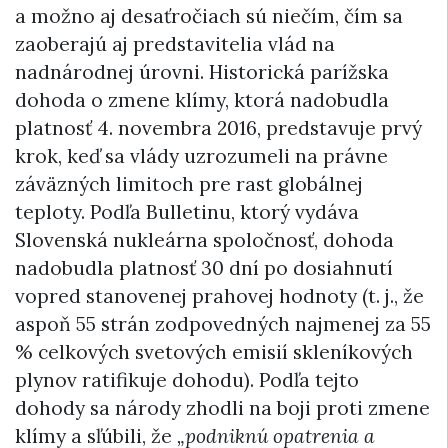
a možno aj desaťročiach sú niečím, čím sa
zaoberajú aj predstavitelia vlád na
nadnárodnej úrovni. Historická parížska
dohoda o zmene klímy, ktorá nadobudla
platnosť 4. novembra 2016, predstavuje prvý
krok, keď sa vlády uzrozumeli na právne
záväzných limitoch pre rast globálnej
teploty. Podľa Bulletinu, ktorý vydáva
Slovenská nukleárna spoločnosť, dohoda
nadobudla platnosť 30 dní po dosiahnutí
vopred stanovenej prahovej hodnoty (t. j., že
aspoň 55 strán zodpovedných najmenej za 55
% celkových svetových emisií skleníkových
plynov ratifikuje dohodu). Podľa tejto
dohody sa národy zhodli na boji proti zmene
klímy a sľúbili, že
„podniknú opatrenia a