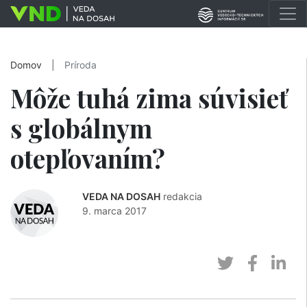
Domov
|
Príroda
Môže tuhá zima súvisieť
s globálnym
otepľovaním?
VEDA NA DOSAH
redakcia
9. marca 2017