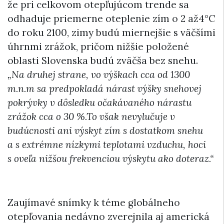
že pri celkovom otepľujúcom trende sa
odhaduje priemerne oteplenie zím o 2 až4°C
do roku 2100, zimy budú miernejšie s väčšími
úhrnmi zrážok, pričom nižšie položené
oblasti Slovenska budú zväčša bez snehu.
„Na druhej strane, vo výškach cca od 1300
m.n.m sa predpokladá nárast výšky snehovej
pokrývky v dôsledku očakávaného nárastu
zrážok cca o 30 %.To však nevylučuje v
budúcnosti ani výskyt zím s dostatkom snehu
a s extrémne nízkymi teplotami vzduchu, hoci
s oveľa nižšou frekvenciou výskytu ako doteraz.“
Zaujímavé snímky k téme globálneho
otepľovania nedávno zverejnila aj americká