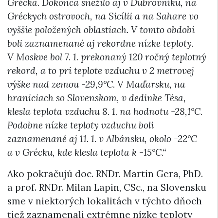
Grécka. Dokonca snežilo aj v Dubrovníku, na
Gréckych ostrovoch, na Sicílii a na Sahare vo
vyššie položených oblastiach. V tomto období
boli zaznamenané aj rekordne nízke teploty.
V Moskve bol 7. 1. prekonaný 120 ročný teplotný
rekord, a to pri teplote vzduchu v 2 metrovej
výške nad zemou -29,9°C. V Maďarsku, na
hraniciach so Slovenskom, v dedinke Tésa,
klesla teplota vzduchu 8. 1. na hodnotu -28,1°C.
Podobne nízke teploty vzduchu boli
zaznamenané aj 11. 1. v Albánsku, okolo -22°C
a v Grécku, kde klesla teplota k -15°C.“
Ako pokračujú doc. RNDr. Martin Gera, PhD.
a prof. RNDr. Milan Lapin, CSc., na Slovensku
sme v niektorých lokalitách v týchto dňoch
tiež zaznamenali extrémne nízke teploty