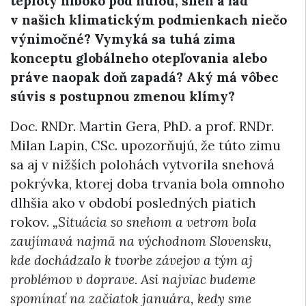
teploty hlboko pod nulou, sneh a ľad
v našich klimatickým podmienkach niečo
výnimočné? Vymyká sa tuhá zima
konceptu globálneho otepľovania alebo
práve naopak doň zapadá? Aký má vôbec
súvis s postupnou zmenou klímy?
Doc. RNDr. Martin Gera, PhD. a prof. RNDr.
Milan Lapin, CSc. upozorňujú, že túto zimu
sa aj v nižších polohách vytvorila snehová
pokrývka, ktorej doba trvania bola omnoho
dlhšia ako v období posledných piatich
rokov.
„Situácia so snehom a vetrom bola
zaujímavá najmä na východnom Slovensku,
kde dochádzalo k tvorbe závejov a tým aj
problémov v doprave. Asi najviac budeme
spomínať na začiatok januára, kedy sme