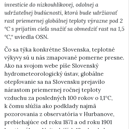
investície do nízkouhlíkovej, odolnej a
udržateľnej budúcnosti, ktorá bude udržiavať
rast priemernej globálnej teploty výrazne pod 2
°C s prijatím cieľa snažiť sa obmedziť rast na 1,5
°C,“
uviedla OSN.
Čo sa týka konkrétne Slovenska, teplotné
výkyvy sú u nás zmapované pomerne presne.
Ako na svojom webe píše Slovenský
hydrometeorologický ústav, globálne
otepľovanie sa na Slovensku prejavilo
nárastom priemernej ročnej teploty
vzduchu za posledných 100 rokov o 1,1°C,
k čomu slúžia ako podklady najmä
pozorovania z observatória v Hurbanove,
prebiehajúce od roku 1871 a od roku 1901