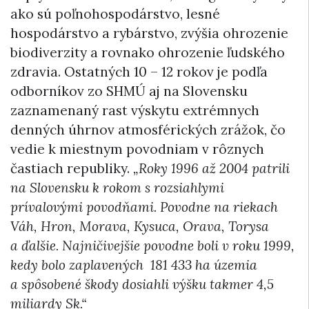
ako sú poľnohospodárstvo, lesné
hospodárstvo a rybárstvo, zvýšia ohrozenie
biodiverzity a rovnako ohrozenie ľudského
zdravia. Ostatných 10 – 12 rokov je podľa
odborníkov zo SHMÚ aj na Slovensku
zaznamenaný rast výskytu extrémnych
denných úhrnov atmosférických zrážok, čo
vedie k miestnym povodniam v rôznych
častiach republiky.
„Roky 1996 až 2004 patrili
na Slovensku k rokom s rozsiahlymi
prívalovými povodňami. Povodne na riekach
Váh, Hron, Morava, Kysuca, Orava, Torysa
a ďalšie. Najničivejšie povodne boli v roku 1999,
kedy bolo zaplavených 181 433 ha územia
a spôsobené škody dosiahli výšku takmer 4,5
miliardy Sk.“