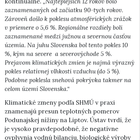
kontinuálne.
„Najteplejších 12 rokov bolo
zaznamenaných od začiatku 90-tych rokov.
Zároveň došlo k poklesu atmosférických zrážok
v priemere o 5,6 %. Regionálne rozdiely boli
zaznamenané medzi južnou a severnou časťou
územia. Na juhu Slovenska bol tento pokles 10
%, kým na severe a severovýchode 5 %.
Prejavom klimatických zmien je najmä výrazný
pokles relatívnej vlhkosti vzduchu (do 5 %).
Podobne poklesla snehová pokrývka takmer na
celom území Slovenska.“
Klimatické zmeny podľa SHMÚ v praxi
znamenajú presun teplotných pomerov
Podunajskej nížiny na Liptov. Ústav tvrdí, že
je vysoko pravdepodobné, že negatívne
ovplyvnia vodnú bilanciu, biologické výroby