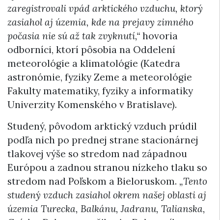
zaregistrovali vpád arktického vzduchu, ktorý
zasiahol aj územia, kde na prejavy zimného
počasia nie sú až tak zvyknutí,“
hovoria
odborníci, ktorí pôsobia na Oddelení
meteorológie a klimatológie (Katedra
astronómie, fyziky Zeme a meteorológie
Fakulty matematiky, fyziky a informatiky
Univerzity Komenského v Bratislave).
Studený, pôvodom arktický vzduch prúdil
podľa nich po prednej strane stacionárnej
tlakovej výše so stredom nad západnou
Európou a zadnou stranou nízkeho tlaku so
stredom nad Poľskom a Bieloruskom.
„Tento
studený vzduch zasiahol okrem našej oblasti aj
územia Turecka, Balkánu, Jadranu, Talianska,