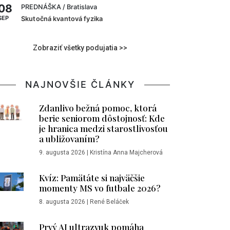
08
PREDNÁŠKA
/ Bratislava
SEP
Skutočná kvantová fyzika
Zobraziť všetky podujatia >>
NAJNOVŠIE ČLÁNKY
Zdanlivo bežná pomoc, ktorá
berie seniorom dôstojnosť: Kde
je hranica medzi starostlivosťou
a ubližovaním?
9. augusta 2026
|
Kristína Anna Majcherová
Kvíz: Pamätáte si najväčšie
momenty MS vo futbale 2026?
8. augusta 2026
|
René Beláček
Prvý AI ultrazvuk pomáha