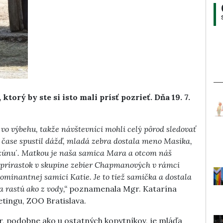
torý by ste si isto mali prísť pozrieť. Dňa 19. 7.
 vo výbehu, takže návštevníci mohli celý pôrod sledovať
m čase spustil dážď, mladá zebra dostala meno Masika,
únu´. Matkou je naša samica Mara a otcom náš
ý prírastok v skupine zebier Chapmanových v rámci
ominantnej samici Katie. Je to tiež samička a dostala
rastú ako z vody,“
poznamenala Mgr. Katarína
tingu, ZOO Bratislava.
er, podobne ako u ostatných kopytníkov, je mláďa