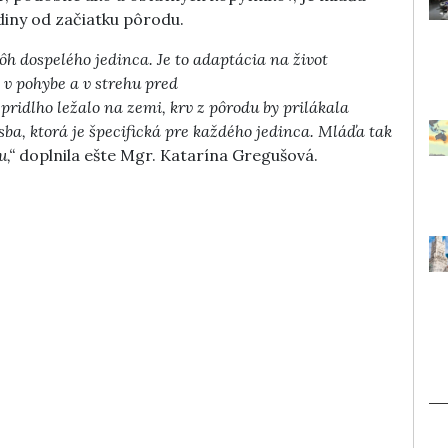
diny od začiatku pôrodu.
h dospelého jedinca. Je to adaptácia na život
 v pohybe a v strehu pred
idlho ležalo na zemi, krv z pôrodu by prilákala
sba, ktorá je špecifická pre každého jedinca. Mláďa tak
u,“
doplnila ešte Mgr. Katarína Gregušová.