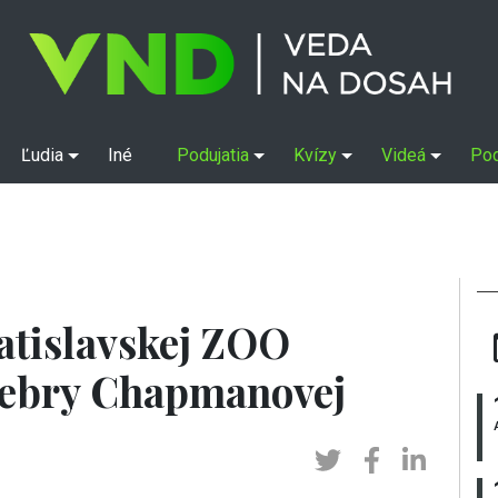
Ľudia
Iné
Podujatia
Kvízy
Videá
Po
ratislavskej ZOO
Zebry Chapmanovej