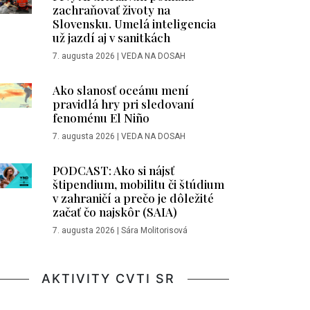
zachraňovať životy na
Slovensku. Umelá inteligencia
už jazdí aj v sanitkách
7. augusta 2026
|
VEDA NA DOSAH
Ako slanosť oceánu mení
pravidlá hry pri sledovaní
fenoménu El Niño
7. augusta 2026
|
VEDA NA DOSAH
PODCAST: Ako si nájsť
štipendium, mobilitu či štúdium
v zahraničí a prečo je dôležité
začať čo najskôr (SAIA)
7. augusta 2026
|
Sára Molitorisová
AKTIVITY CVTI SR