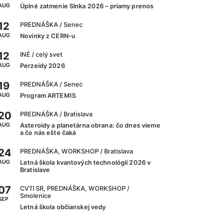
AUG
Úplné zatmenie Slnka 2026 – priamy prenos
12
PREDNÁŠKA
/ Senec
AUG
Novinky z CERN-u
12
INÉ
/ celý svet
AUG
Perzeidy 2026
19
PREDNÁŠKA
/ Senec
AUG
Program ARTEMIS
20
PREDNÁŠKA
/ Bratislava
AUG
Asteroidy a planetárna obrana: čo dnes vieme
a čo nás ešte čaká
24
PREDNÁŠKA, WORKSHOP
/ Bratislava
AUG
Letná škola kvantových technológií 2026 v
Bratislave
07
CVTI SR, PREDNÁŠKA, WORKSHOP
/
Smolenice
SEP
Letná škola občianskej vedy