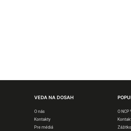
VEDA NA DOSAH
POPU
O nás
O NCP 
Kontakty
Kontak
Pre médiá
Zážitk