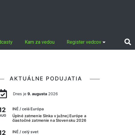
dcasty
Kam za vedou
Register vedcov
AKTUÁLNE PODUJATIA
Dnes je
9. augusta
2026
12
INÉ
/ celá Európa
AUG
Úplné zatmenie Slnka v južnej Európe a
čiastočné zatmenie na Slovensku 2026
12
INÉ
/ celý svet