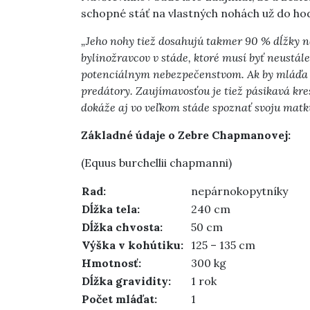
schopné stáť na vlastných nohách už do ho
„Jeho nohy tiež dosahujú takmer 90 % dĺžky nô
bylinožravcov v stáde, ktoré musí byť neustále
potenciálnym nebezpečenstvom. Ak by mláďa pr
predátory. Zaujímavosťou je tiež pásikavá kre
dokáže aj vo veľkom stáde spoznať svoju matk
Základné údaje o Zebre Chapmanovej:
(Equus burchellii chapmanni)
Rad:
nepárnokopytníky
Dĺžka tela:
240 cm
Dĺžka chvosta:
50 cm
Výška v kohútiku:
125 – 135 cm
Hmotnosť:
300 kg
Dĺžka gravidity:
1 rok
Počet mláďat:
1