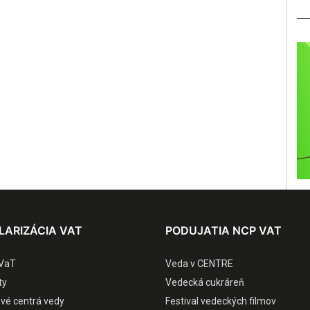
LARIZÁCIA VAT
PODUJATIA NCP VAT
VaT
Veda v CENTRE
ty
Vedecká cukráreň
ové centrá vedy
Festival vedeckých filmov