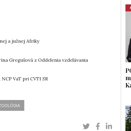
j a južnej Afriky
arína Gregušová z Oddelenia vzdelávania
P
m
, NCP VaT pri CVTI SR
K
ZOOLÓGIA