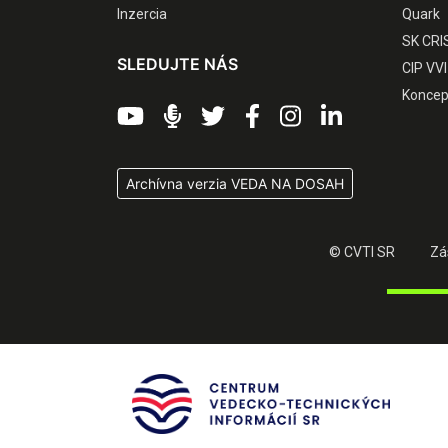
Inzercia
Quark
SK CRI
SLEDUJTE NÁS
CIP VVI
Koncep
Archívna verzia VEDA NA DOSAH
© CVTI SR
Zá