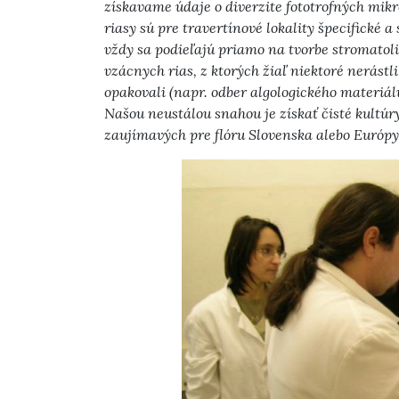
získavame údaje o diverzite fototrofných mik
riasy sú pre travertínové lokality špecifické a
vždy sa podieľajú priamo na tvorbe stromatoli
vzácnych rias, z ktorých žiaľ niektoré nerástl
opakovali (napr. odber algologického materiál
Našou neustálou snahou je získať čisté kultúr
zaujímavých pre flóru Slovenska alebo Európy