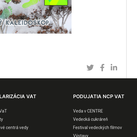
LARIZÁCIA VAT
PODUJATIA NCP VAT
VaT
Veda v CENTRE
ty
Vedecká cukráreň
ové centrá vedy
Festival vedeckých filmov
Výstavy