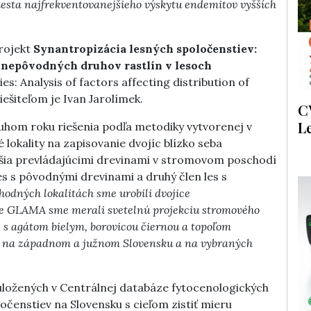
iesta najfrekventovanejšieho výskytu endemitov vyšších
rojekt
Synantropizácia lesných spoločenstiev:
 nepôvodných druhov rastlín v lesoch
s: Analysis of factors affecting distribution of
iešiteľom je Ivan Jarolímek.
C
L
ruhom roku riešenia podľa metodiky vytvorenej v
lokality na zapisovanie dvojíc blízko seba
líšia prevládajúcimi drevinami v stromovom poschodí
les s pôvodnými drevinami a druhý člen les s
hodných lokalitách sme urobili dvojice
ie GLAMA sme merali svetelnú projekciu stromového
e s agátom bielym, borovicou čiernou a topoľom
 na západnom a južnom Slovensku a na vybraných
 uložených v Centrálnej databáze fytocenologických
ločenstiev na Slovensku s cieľom zistiť mieru