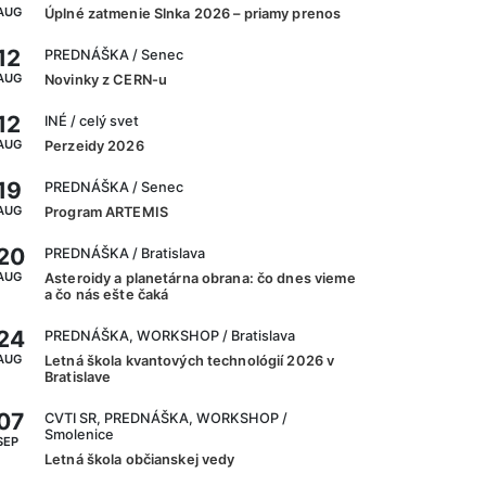
AUG
Úplné zatmenie Slnka 2026 – priamy prenos
12
PREDNÁŠKA
/ Senec
AUG
Novinky z CERN-u
12
INÉ
/ celý svet
AUG
Perzeidy 2026
19
PREDNÁŠKA
/ Senec
AUG
Program ARTEMIS
20
PREDNÁŠKA
/ Bratislava
AUG
Asteroidy a planetárna obrana: čo dnes vieme
a čo nás ešte čaká
24
PREDNÁŠKA, WORKSHOP
/ Bratislava
AUG
Letná škola kvantových technológií 2026 v
Bratislave
07
CVTI SR, PREDNÁŠKA, WORKSHOP
/
Smolenice
SEP
Letná škola občianskej vedy