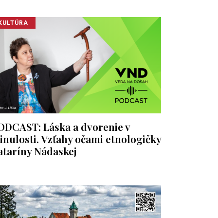
KULTÚRA
ODCAST: Láska a dvorenie v
inulosti. Vzťahy očami etnologičky
ataríny Nádaskej