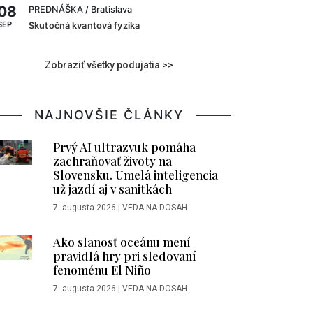
08
PREDNÁŠKA
/ Bratislava
SEP
Skutočná kvantová fyzika
Zobraziť všetky podujatia >>
NAJNOVŠIE ČLÁNKY
Prvý AI ultrazvuk pomáha
zachraňovať životy na
Slovensku. Umelá inteligencia
už jazdí aj v sanitkách
7. augusta 2026
|
VEDA NA DOSAH
Ako slanosť oceánu mení
pravidlá hry pri sledovaní
fenoménu El Niño
7. augusta 2026
|
VEDA NA DOSAH