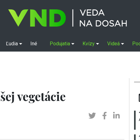
Ľudia
Iné
Podujatia
Kvízy
Videá
Po
šej vegetácie