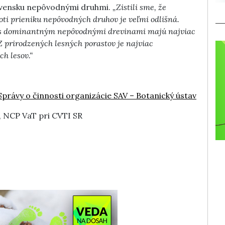
lovensku nepôvodnými druhmi.
„Zistili sme, že
oti prieniku nepôvodných druhov je veľmi odlišná.
y s dominantným nepôvodnými drevinami majú najviac
 prirodzených lesných porastov je najviac
h lesov.“
Správy o činnosti organizácie SAV – Botanický ústav
, NCP VaT pri CVTI SR