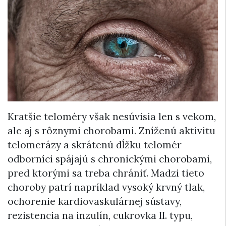
Kratšie teloméry však nesúvisia len s vekom,
ale aj s rôznymi chorobami. Zníženú aktivitu
telomerázy a skrátenú dĺžku telomér
odborníci spájajú s chronickými chorobami,
pred ktorými sa treba chrániť. Madzi tieto
choroby patrí napríklad vysoký krvný tlak,
ochorenie kardiovaskulárnej sústavy,
rezistencia na inzulín, cukrovka II. typu,