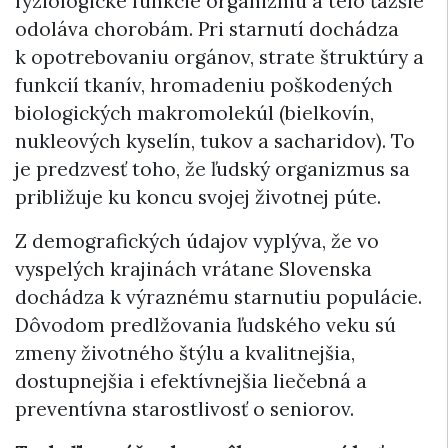
fyziologické funkcie organizmu a telo ťažšie
odoláva chorobám. Pri starnutí dochádza
k opotrebovaniu orgánov, strate štruktúry a
funkcií tkanív, hromadeniu poškodených
biologických makromolekúl (bielkovín,
nukleových kyselín, tukov a sacharidov). To
je predzvesť toho, že ľudský organizmus sa
približuje ku koncu svojej životnej púte.
Z demografických údajov vyplýva, že vo
vyspelých krajinách vrátane Slovenska
dochádza k výraznému starnutiu populácie.
Dôvodom predlžovania ľudského veku sú
zmeny životného štýlu a kvalitnejšia,
dostupnejšia i efektívnejšia liečebná a
preventívna starostlivosť o seniorov.