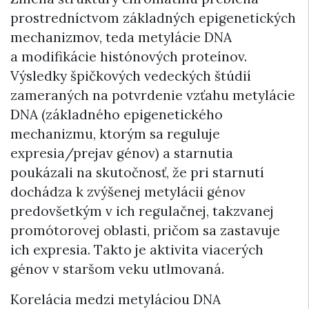
prostredníctvom základných epigenetických
mechanizmov, teda metylácie DNA
a modifikácie histónových proteínov.
Výsledky špičkových vedeckých štúdií
zameraných na potvrdenie vzťahu metylácie
DNA (základného epigenetického
mechanizmu, ktorým sa reguluje
expresia/prejav génov) a starnutia
poukázali na skutočnosť, že pri starnutí
dochádza k zvýšenej metylácii génov
predovšetkým v ich regulačnej, takzvanej
promótorovej oblasti, pričom sa zastavuje
ich expresia. Takto je aktivita viacerých
génov v staršom veku utlmovaná.
Korelácia medzi metyláciou DNA