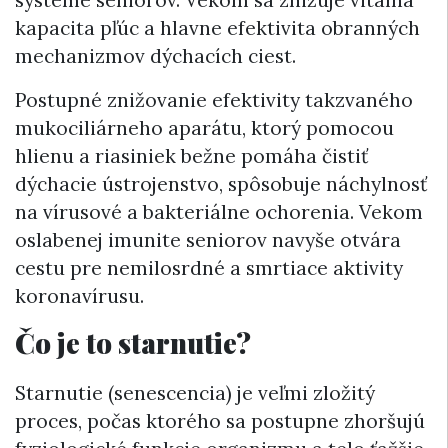
systéme seniorov. Vekom sa znižuje vitálna
kapacita pľúc a hlavne efektivita obranných
mechanizmov dýchacích ciest.
Postupné znižovanie efektivity takzvaného
mukociliárneho aparátu, ktorý pomocou
hlienu a riasiniek bežne pomáha čistiť
dýchacie ústrojenstvo, spôsobuje náchylnosť
na vírusové a bakteriálne ochorenia. Vekom
oslabenej imunite seniorov navyše otvára
cestu pre nemilosrdné a smrtiace aktivity
koronavírusu.
Čo je to starnutie?
Starnutie (senescencia) je veľmi zložitý
proces, počas ktorého sa postupne zhoršujú