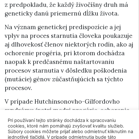
z predpokladu, že každý živočíšny druh má
geneticky danú priemernú dĺžku života.
Na význam genetickej predispozície a jej
vplyv na proces starnutia človeka poukazuje
aj dlhovekosť členov niektorých rodín, ako aj
ochorenie progéria, pri ktorom dochádza
naopak k predčasnému naštartovaniu
procesov starnutia v dôsledku poškodenia
(mutácie) génov zúčastňujúcich sa týchto
procesov.
V prípade Hutchinsonovho-Gilfordovho
syndrómu (patrí medzi progérie, ochorenia
spôsobujúce predčasné starnutie) dochádza
Pri používaní tejto stránky dochádza k spracovaniu
cookies, ktoré nám pomáhajú zvyšovať kvalitu služieb.
k mutácii génu
LMNA
kódujúceho bielkovinu
Súbory cookies môžete prijať alebo odmietnuť kliknutím na
lamín A. V prípade Wernerovho syndrómu,
jednotlivé tlačidlá. V prípade odmietnutia bude táto