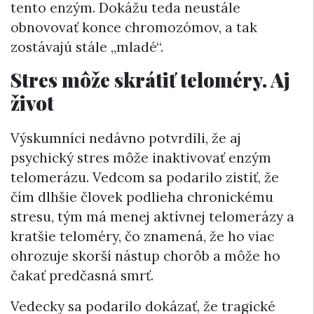
tento enzým. Dokážu teda neustále
obnovovať konce chromozómov, a tak
zostávajú stále „mladé“.
Stres môže skrátiť teloméry. Aj
život
Výskumníci nedávno potvrdili, že aj
psychický stres môže inaktivovať enzým
telomerázu. Vedcom sa podarilo zistiť, že
čím dlhšie človek podlieha chronickému
stresu, tým má menej aktívnej telomerázy a
kratšie teloméry, čo znamená, že ho viac
ohrozuje skorší nástup chorôb a môže ho
čakať predčasná smrť.
Vedecky sa podarilo dokázať, že tragické