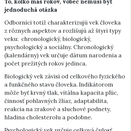
To, koľko máš rokov, vôbec nemusí byť
jednoduchá otázka
Odborníci totiž charakterizujú vek človeka
z rôznych aspektov a rozlišujú až štyri typy
veku: chronologický, biologický,
psychologický a sociálny. Chronologický
(kalendárny) vek určuje dátum narodenia a
počet prežitých rokov jedinca.
Biologický vek závisí od celkového fyzického
a funkčného stavu človeka. Indikátorom
môže byť krvný tlak, vitálna kapacita pľúc,
činnosť pohlavných žliaz, adaptabilita,
reakcia na zrakové a sluchové podnety,
hladina cholesterolu a podobne.
Psychologický vek určuje celková čulosť,