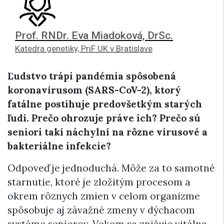
Prof. RNDr. Eva Miadoková, DrSc.
Katedra genetiky, PriF UK v Bratislave
Ľudstvo trápi pandémia spôsobená
koronavírusom (SARS-CoV-2), ktorý
fatálne postihuje predovšetkým starých
ľudí. Prečo ohrozuje práve ich? Prečo sú
seniori takí náchylní na rôzne vírusové a
bakteriálne infekcie?
Odpoveď je jednoduchá. Môže za to samotné
starnutie, ktoré je zložitým procesom a
okrem rôznych zmien v celom organizme
spôsobuje aj závažné zmeny v dýchacom