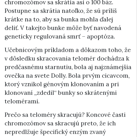
chromozómov sa skrátia asi o 100 báz.
Postupne sa skrátia natoľko, že sú príliš
krátke na to, aby sa bunka mohla ďalej
deliť. V takejto bunke môže byť navodená
geneticky regulovaná smrť – apoptóza.
Učebnicovým príkladom a dôkazom toho, že
v dôsledku skracovania telomér dochádza k
predčasnému starnutiu, bola aj najznámejšia
ovečka na svete Dolly. Bola prvým cicavcom,
ktorý vznikol génovým klonovaním a pri
klonovaní „zdedil“ bunky so skrátenými
telomérami.
Prečo sa teloméry skracujú? Koncové časti
chromozómov sa skracujú preto, že ich
nepredlžuje špecifický enzým zvaný