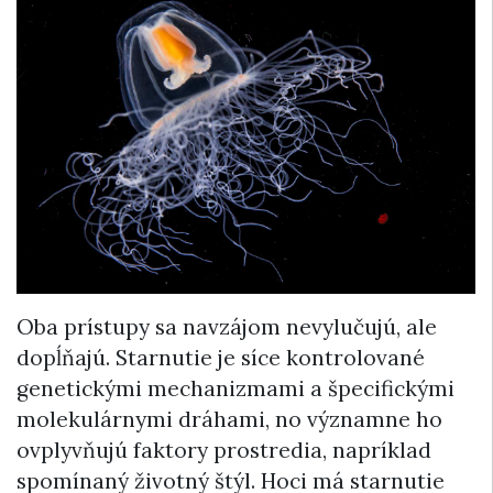
Oba prístupy sa navzájom nevylučujú, ale
dopĺňajú. Starnutie je síce kontrolované
genetickými mechanizmami a špecifickými
molekulárnymi dráhami, no významne ho
ovplyvňujú faktory prostredia, napríklad
spomínaný životný štýl. Hoci má starnutie