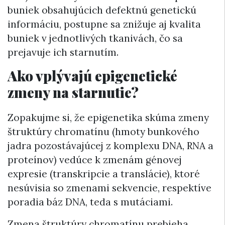
buniek obsahujúcich defektnú genetickú
informáciu, postupne sa znižuje aj kvalita
buniek v jednotlivých tkanivách, čo sa
prejavuje ich starnutím.
Ako vplývajú epigenetické
zmeny na starnutie?
Zopakujme si, že epigenetika skúma zmeny
štruktúry chromatínu (hmoty bunkového
jadra pozostávajúcej z komplexu DNA, RNA a
proteínov) vedúce k zmenám génovej
expresie (transkripcie a translácie), ktoré
nesúvisia so zmenami sekvencie, respektíve
poradia báz DNA, teda s mutáciami.
Zmena štruktúry chromatínu prebieha