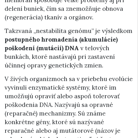
membrán spôsobuje veľké problémy aj pri
delení buniek, čím sa znemožňuje obnova
(regenerácia) tkanív a orgánov.
Takzvaná „nestabilita genómu” je výsledkom
postupného hromadenia (akumulácie)
poškodení (mutácií) DNA
v telových
bunkách, ktoré nastávajú pri zastavení
účinnej opravy genetických zmien.
V živých organizmoch sa v priebehu evolúcie
vyvinuli enzymatické systémy, ktoré im
umožňujú opraviť alebo aspoň tolerovať
poškodenia DNA. Nazývajú sa opravné
(reparačné) mechanizmy. Sú známe
konkrétne gény, ktoré sú nazývané
reparačné alebo aj mutátorové (názov je