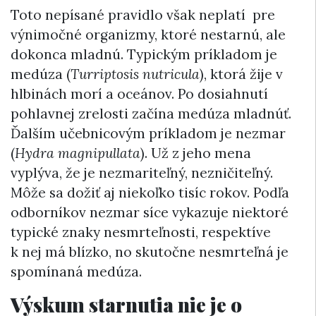
Toto nepísané pravidlo však neplatí pre
výnimočné organizmy, ktoré nestarnú, ale
dokonca mladnú. Typickým príkladom je
medúza (
Turriptosis nutricula
), ktorá žije v
hlbinách morí a oceánov. Po dosiahnutí
pohlavnej zrelosti začína medúza mladnúť.
Ďalším učebnicovým príkladom je nezmar
(
Hydra magnipullata
). Už z jeho mena
vyplýva, že je nezmariteľný, nezničiteľný.
Môže sa dožiť aj niekoľko tisíc rokov. Podľa
odborníkov nezmar síce vykazuje niektoré
typické znaky nesmrteľnosti, respektíve
k nej má blízko, no skutočne nesmrteľná je
spomínaná medúza.
Výskum starnutia nie je o