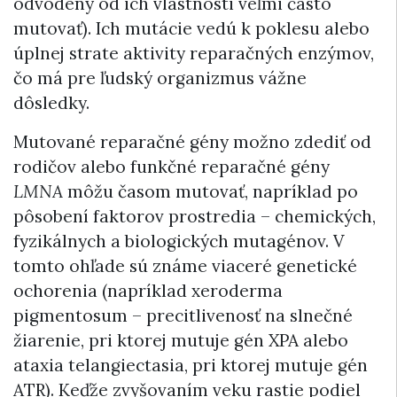
odvodený od ich vlastnosti veľmi často
mutovať). Ich mutácie vedú k poklesu alebo
úplnej strate aktivity reparačných enzýmov,
čo má pre ľudský organizmus vážne
dôsledky.
Mutované reparačné gény možno zdediť od
rodičov alebo funkčné reparačné gény
LMNA
môžu časom mutovať, napríklad po
pôsobení faktorov prostredia – chemických,
fyzikálnych a biologických mutagénov. V
tomto ohľade sú známe viaceré genetické
ochorenia (napríklad xeroderma
pigmentosum – precitlivenosť na slnečné
žiarenie, pri ktorej mutuje gén XPA alebo
ataxia telangiectasia, pri ktorej mutuje gén
ATR). Keďže zvyšovaním veku rastie podiel