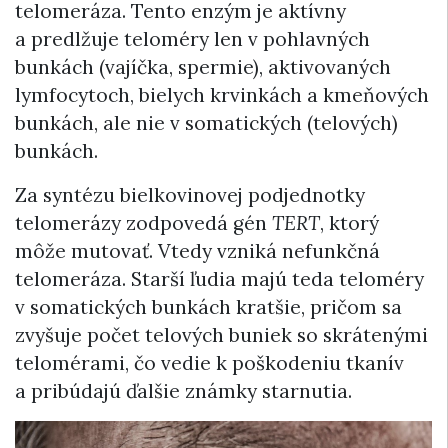
telomeráza. Tento enzým je aktívny
a predlžuje teloméry len v pohlavných
bunkách (vajíčka, spermie), aktivovaných
lymfocytoch, bielych krvinkách a kmeňových
bunkách, ale nie v somatických (telových)
bunkách.
Za syntézu bielkovinovej podjednotky
telomerázy zodpovedá gén
TERT
, ktorý
môže mutovať. Vtedy vzniká nefunkčná
telomeráza. Starší ľudia majú teda teloméry
v somatických bunkách kratšie, pričom sa
zvyšuje počet telových buniek so skrátenými
telomérami, čo vedie k poškodeniu tkanív
a pribúdajú ďalšie známky starnutia.