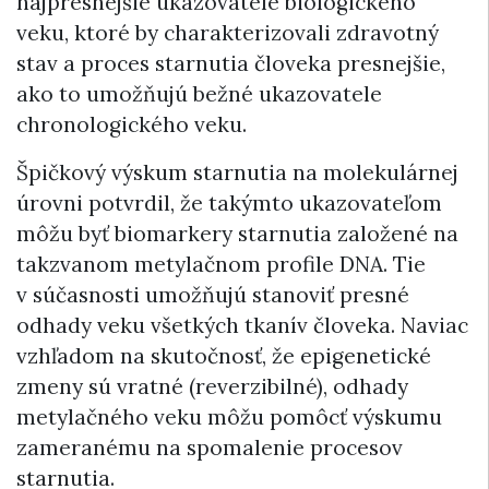
najpresnejšie ukazovatele biologického
veku, ktoré by charakterizovali zdravotný
stav a proces starnutia človeka presnejšie,
ako to umožňujú bežné ukazovatele
chronologického veku.
Špičkový výskum starnutia na molekulárnej
úrovni potvrdil, že takýmto ukazovateľom
môžu byť biomarkery starnutia založené na
takzvanom metylačnom profile DNA. Tie
v súčasnosti umožňujú stanoviť presné
odhady veku všetkých tkanív človeka. Naviac
vzhľadom na skutočnosť, že epigenetické
zmeny sú vratné (reverzibilné), odhady
metylačného veku môžu pomôcť výskumu
zameranému na spomalenie procesov
starnutia.