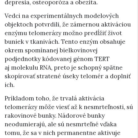
depresia, osteoporóza a obezita.
Vedci na experimentálnych modelových
objektoch potvrdili, že zámernou aktiváciou
enzýmu telomerázy možno predĺžiť život
buniek v tkanivách. Tento enzým obsahuje
okrem spomínanej bielkovinovej
podjednotky kódovanej génom TERT
aj molekulu RNA, preto je schopný spätne
skopírovať stratené úseky telomér a doplniť
ich.
Príkladom toho, že trvalá aktivácia
telomerázy môže viesť až k nesmrteľnosti, sú
rakovinové bunky. Nádorové bunky
neodumierajú, ale sú nesmrteľné vďaka
tomu, že sa v nich permanentne aktivuje