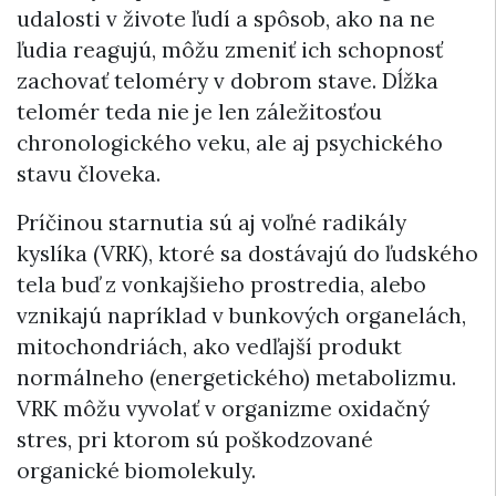
udalosti v živote ľudí a spôsob, ako na ne
ľudia reagujú, môžu zmeniť ich schopnosť
zachovať teloméry v dobrom stave. Dĺžka
telomér teda nie je len záležitosťou
chronologického veku, ale aj psychického
stavu človeka.
Príčinou starnutia sú aj voľné radikály
kyslíka (VRK), ktoré sa dostávajú do ľudského
tela buď z vonkajšieho prostredia, alebo
vznikajú napríklad v bunkových organelách,
mitochondriách, ako vedľajší produkt
normálneho (energetického) metabolizmu.
VRK môžu vyvolať v organizme oxidačný
stres, pri ktorom sú poškodzované
organické biomolekuly.