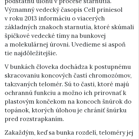
podstatnú úlohu v procese starnutia.
Významný vedecký časopis Cell priniesol
v roku 2013 informáciu o viacerých
základných znakoch starnutia, ktoré skúmali
špičkové vedecké tímy na bunkovej
a molekulárnej úrovni. Uvedieme si aspoň
tie najdôležitejšie.
V bunkách človeka dochádza k postupnému
skracovaniu koncových častí chromozómov,
takzvaných telomér. Sú to časti, ktoré majú
ochrannú funkciu a možno ich prirovnať k
plastovým končekom na koncoch šnúrok do
topánok, ktorých úlohou je chrániť šnúrku
pred rozstrapkaním.
Zakaždým, keď sa bunka rozdelí, teloméry jej