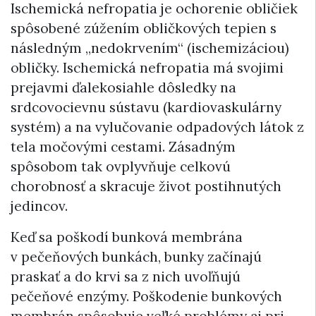
Ischemická nefropatia je ochorenie obličiek
spôsobené zúžením obličkových tepien s
následným „nedokrvením“ (ischemizáciou)
obličky. Ischemická nefropatia má svojimi
prejavmi ďalekosiahle dôsledky na
srdcovocievnu sústavu (kardiovaskulárny
systém) a na vylučovanie odpadových látok z
tela močovými cestami. Zásadným
spôsobom tak ovplyvňuje celkovú
chorobnosť a skracuje život postihnutých
jedincov.
Keď sa poškodí bunková membrána
v pečeňových bunkách, bunky začínajú
praskať a do krvi sa z nich uvoľňujú
pečeňové enzýmy. Poškodenie bunkových