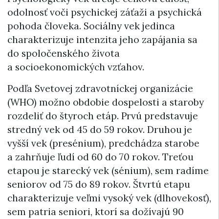
odolnosť voči psychickej záťaži a psychická
pohoda človeka. Sociálny vek jedinca
charakterizuje intenzita jeho zapájania sa
do spoločenského života
a socioekonomických vzťahov.
Podľa Svetovej zdravotníckej organizácie
(WHO) možno obdobie dospelosti a staroby
rozdeliť do štyroch etáp. Prvú predstavuje
stredný vek od 45 do 59 rokov. Druhou je
vyšší vek (presénium), predchádza starobe
a zahrňuje ľudí od 60 do 70 rokov. Treťou
etapou je starecký vek (sénium), sem radíme
seniorov od 75 do 89 rokov. Štvrtú etapu
charakterizuje veľmi vysoký vek (dlhovekosť),
sem patria seniori, ktorí sa dožívajú 90