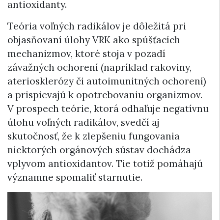
antioxidanty.
Teória voľných radikálov je dôležitá pri
objasňovaní úlohy VRK ako spúšťacích
mechanizmov, ktoré stoja v pozadí
závažných ochorení (napríklad rakoviny,
ateriosklerózy či autoimunitných ochorení)
a prispievajú k opotrebovaniu organizmov.
V prospech teórie, ktorá odhaľuje negatívnu
úlohu voľných radikálov, svedčí aj
skutočnosť, že k zlepšeniu fungovania
niektorých orgánových sústav dochádza
vplyvom antioxidantov. Tie totiž pomáhajú
významne spomaliť starnutie.