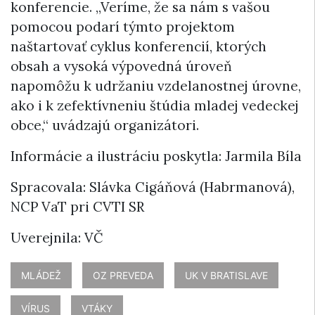
konferencie. „Veríme, že sa nám s vašou
pomocou podarí týmto projektom
naštartovať cyklus konferencií, ktorých
obsah a vysoká výpovedná úroveň
napomôžu k udržaniu vzdelanostnej úrovne,
ako i k zefektívneniu štúdia mladej vedeckej
obce,“ uvádzajú organizátori.
Informácie a ilustráciu poskytla: Jarmila Bíla
Spracovala: Slávka Cigáňová (Habrmanová),
NCP VaT pri CVTI SR
Uverejnila: VČ
MLÁDEŽ
OZ PREVEDA
UK V BRATISLAVE
VÍRUS
VTÁKY