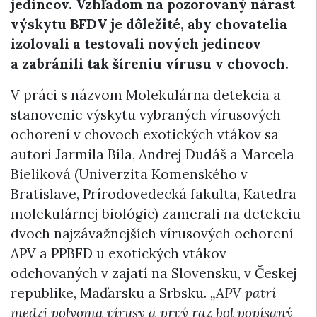
jedincov. Vzhľadom na pozorovaný nárast
výskytu BFDV je dôležité, aby chovatelia
izolovali a testovali nových jedincov
a zabránili tak šíreniu vírusu v chovoch.
V práci s názvom Molekulárna detekcia a
stanovenie výskytu vybraných vírusových
ochorení v chovoch exotických vtákov sa
autori Jarmila Bíla, Andrej Dudáš a Marcela
Bieliková (Univerzita Komenského v
Bratislave, Prírodovedecká fakulta, Katedra
molekulárnej biológie) zamerali na detekciu
dvoch najzávažnejších vírusových ochorení
APV a PPBFD u exotických vtákov
odchovaných v zajatí na Slovensku, v Českej
republike, Maďarsku a Srbsku.
„APV patrí
medzi polyoma vírusy a prvý raz bol popísaný