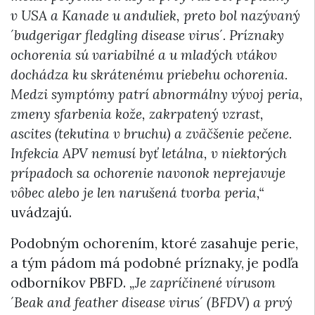
v USA a Kanade u anduliek, preto bol nazývaný
´budgerigar fledgling disease virus´. Príznaky
ochorenia sú variabilné a u mladých vtákov
dochádza ku skrátenému priebehu ochorenia.
Medzi symptómy patrí abnormálny vývoj peria,
zmeny sfarbenia kože, zakrpatený vzrast,
ascites (tekutina v bruchu) a zväčšenie pečene.
Infekcia APV nemusí byť letálna, v niektorých
prípadoch sa ochorenie navonok neprejavuje
vôbec alebo je len narušená tvorba peria,“
uvádzajú.
Podobným ochorením, ktoré zasahuje perie,
a tým pádom má podobné príznaky, je podľa
odborníkov PBFD.
„Je zapríčinené vírusom
´Beak and feather disease virus´ (BFDV) a prvý