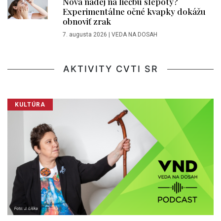
Nová nádej na liečbu slepoty?
Experimentálne očné kvapky dokážu
obnoviť zrak
7. augusta 2026
|
VEDA NA DOSAH
AKTIVITY CVTI SR
KULTÚRA