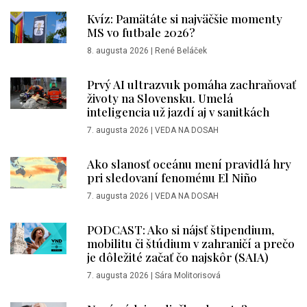
Kvíz: Pamätáte si najväčšie momenty
MS vo futbale 2026?
8. augusta 2026
|
René Beláček
Prvý AI ultrazvuk pomáha zachraňovať
životy na Slovensku. Umelá
inteligencia už jazdí aj v sanitkách
7. augusta 2026
|
VEDA NA DOSAH
Ako slanosť oceánu mení pravidlá hry
pri sledovaní fenoménu El Niño
7. augusta 2026
|
VEDA NA DOSAH
PODCAST: Ako si nájsť štipendium,
mobilitu či štúdium v zahraničí a prečo
je dôležité začať čo najskôr (SAIA)
7. augusta 2026
|
Sára Molitorisová