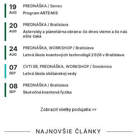
19
PREDNÁŠKA
/ Senec
AUG
Program ARTEMIS
20
PREDNÁŠKA
/ Bratislava
AUG
Asteroidy a planetárna obrana: čo dnes vieme a čo nás
ešte čaká
24
PREDNÁŠKA, WORKSHOP
/ Bratislava
AUG
Letná škola kvantových technológií 2026 v Bratislave
07
CVTI SR, PREDNÁŠKA, WORKSHOP
/ Smolenice
SEP
Letná škola občianskej vedy
08
PREDNÁŠKA
/ Bratislava
SEP
Skutočná kvantová fyzika
Zobraziť všetky podujatia >>
NAJNOVŠIE ČLÁNKY