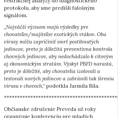
restrikčnej analýzy do diagnostického
protokolu, aby sme predišli falošným
signálom.
„Najväčší význam majú výsledky pre
chovateľov/majiteľov exotických vtákov. Oba
vírusy môžu zapríčiniť smrť postihnutých
jedincov, preto je dôležitá preventívna kontrola
chovných jedincov, aby nedochádzalo k citovým
aj ekonomickým stratám. Výskyt PBFD narastá,
preto je dôležité, aby chovatelia izolovali a
testovali nových jedincov a zabránili tak šíreniu
vírusu v chovoch,“
podotkla Jarmila Bíla.
*******************************************
Občianske združenie Preveda už roky
organizuje konferenciu pre mladých