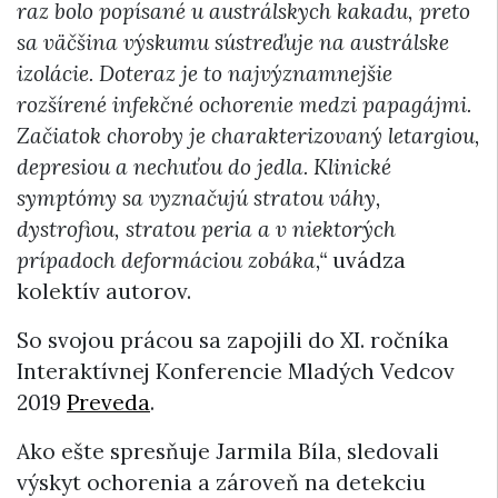
raz bolo popísané u austrálskych kakadu, preto
sa väčšina výskumu sústreďuje na austrálske
izolácie. Doteraz je to najvýznamnejšie
rozšírené infekčné ochorenie medzi papagájmi.
Začiatok choroby je charakterizovaný letargiou,
depresiou a nechuťou do jedla. Klinické
symptómy sa vyznačujú stratou váhy,
dystrofiou, stratou peria a v niektorých
prípadoch deformáciou zobáka,“
uvádza
kolektív autorov.
So svojou prácou sa zapojili do XI. ročníka
Interaktívnej Konferencie Mladých Vedcov
2019
Preveda
.
Ako ešte spresňuje Jarmila Bíla, sledovali
výskyt ochorenia a zároveň na detekciu