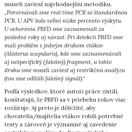
museli zaviesť najvhodnejšiu metodiku.
„Porovnávali sme real time PCR so štandardnou
PCR. U APV bolo veľmi nízke percento výskytu.
U ochorenia PBFD sme zaznamenali za
posledné roky aj nárast. Pri detekcii PBFD sme
mali problém s jedným druhom vtákov
(Alisterus scapularis), kde sme zaznamenávali
aj nešpecifický (falošný) fragment, u tohto
druhu sme museli zaviesť aj restrikčnú analýzu
(tou sme odlíšili falošný signál).“
Podľa výsledkov, ktoré autori práce zistili,
konštatujú, že PBFD sa v priebehu rokov viac
rozširuje. Aj preto je dôležité, aby
chovatelia/majitelia vtákov robili potrebné
testy a zároveň je významné aj zavedenie