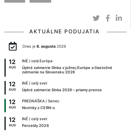
AKTUÁLNE PODUJATIA
Dnes je
8. augusta
2026
12
INÉ
/ celá Európa
AUG
Úplné zatmenie Slnka v južnej Európe a čiastočné
zatmenie na Slovensku 2026
12
INÉ
/ celý svet
AUG
Úplné zatmenie Slnka 2026 – priamy prenos
12
PREDNÁŠKA
/ Senec
AUG
Novinky z CERN-u
12
INÉ
/ celý svet
AUG
Perzeidy 2026