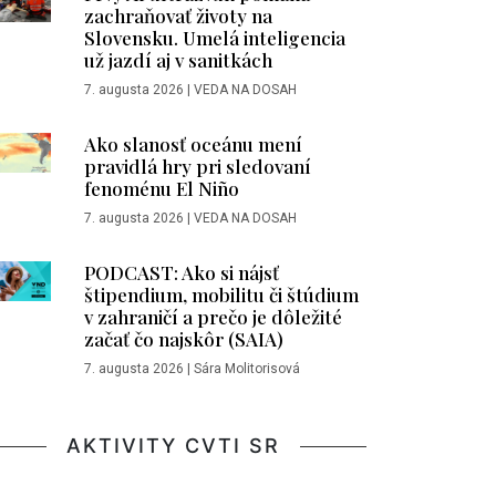
zachraňovať životy na
Slovensku. Umelá inteligencia
už jazdí aj v sanitkách
7. augusta 2026
|
VEDA NA DOSAH
Ako slanosť oceánu mení
pravidlá hry pri sledovaní
fenoménu El Niño
7. augusta 2026
|
VEDA NA DOSAH
PODCAST: Ako si nájsť
štipendium, mobilitu či štúdium
v zahraničí a prečo je dôležité
začať čo najskôr (SAIA)
7. augusta 2026
|
Sára Molitorisová
AKTIVITY CVTI SR