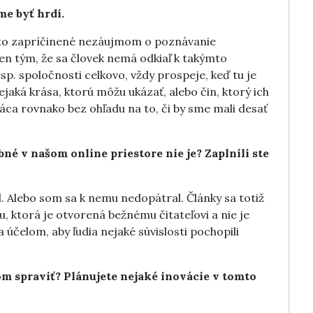
e byť hrdí.
e to zapríčinené nezáujmom o poznávanie
en tým, že sa človek nemá odkiaľ k takýmto
p. spoločnosti celkovo, vždy prospeje, keď tu je
jaká krása, ktorú môžu ukázať, alebo čin, ktorý ich
ráca rovnako bez ohľadu na to, či by sme mali desať
bné v našom online priestore nie je? Zaplnili ste
 Alebo som sa k nemu nedopátral. Články sa totiž
 ktorá je otvorená bežnému čitateľovi a nie je
 účelom, aby ľudia nejaké súvislosti pochopili
om spraviť? Plánujete nejaké inovácie v tomto