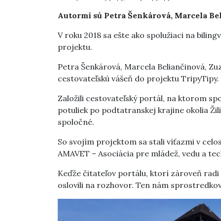
Autormi sú Petra Šenkárová, Marcela Bel
V roku 2018 sa ešte ako spolužiaci na bilin
projektu.
Petra Šenkárová, Marcela Beliančinová, Zuza
cestovateľskú vášeň do projektu TripyTipy.
Založili cestovateľský portál, na ktorom spo
potuliek po podtatranskej krajine okolia Žil
spoločné.
So svojím projektom sa stali víťazmi v celo
AMAVET – Asociácia pre mládež, vedu a tec
Keďže čitateľov portálu, ktorí zároveň radi
oslovili na rozhovor. Ten nám sprostredkov