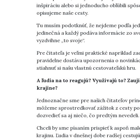
inšpiráciu alebo si jednoducho obľúbili sp
opisujeme naše cesty.
Tu musím podotknúť, že nejdeme podľa jedn
jedinečná a každý podáva informácie zo svo
vyzdvihne „to svoje“.
Pre čitateľa je veľmi praktické napríklad 
pravidelne dostáva upozornenia o novinká
stiahnuť si našu vlastnú cestovateľskú hru.
A ľudia na to reagujú? Využívajú to? Zauj
krajine?
Jednoznačne sme pre našich čitateľov prí
môžeme sprostredkovať zážitok z cesty po
dozvedieť sa aj niečo, čo predtým nevedeli.
Chceli by sme písaním prispieť k aspoň ma
krajinu. Ľudia v dnešnej dobe radšej cestuj