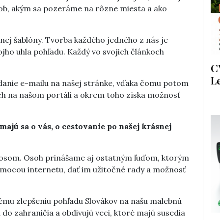
ôsob, akým sa pozeráme na rôzne miesta a ako
ej šablóny. Tvorba každého jedného z nás je
jho uhla pohľadu. Každý vo svojich článkoch
C
L
zadanie e-mailu na našej stránke, vďaka čomu potom
ch na našom portáli a okrem toho získa možnosť
ímajú sa o vás, o cestovanie po našej krásnej
nosom. Osoh prinášame aj ostatným ľuďom, ktorým
mocou internetu, dať im užitočné rady a možnosť
lému zlepšeniu pohľadu Slovákov na našu malebnú
ú do zahraničia a obdivujú veci, ktoré majú susedia