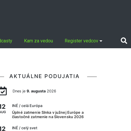
dcasty
Kam za vedou
Register vedcov
AKTUÁLNE PODUJATIA
Dnes je
9. augusta
2026
12
INÉ
/ celá Európa
AUG
Úplné zatmenie Slnka v južnej Európe a
čiastočné zatmenie na Slovensku 2026
12
INÉ
/ celý svet