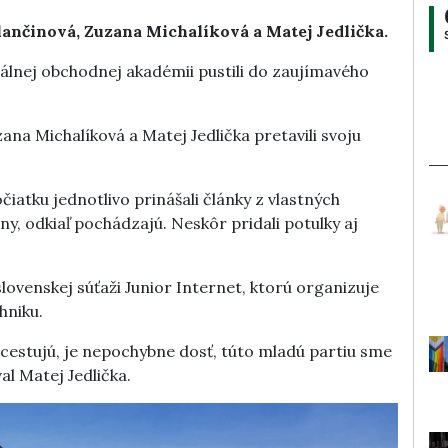
ančinová, Zuzana Michalíková a Matej Jedlička.
gválnej obchodnej akadémii pustili do zaujímavého
na Michalíková a Matej Jedlička pretavili svoju
čiatku jednotlivo prinášali články z vlastných
iny, odkiaľ pochádzajú. Neskôr pridali potulky aj
slovenskej súťaži Junior Internet, ktorú organizuje
hniku.
 cestujú, je nepochybne dosť, túto mladú partiu sme
al Matej Jedlička.