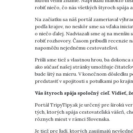
ľuďom veľmi známe. Napríklad málokto tuší, 
robiť niečo, čo nás všetkých štyroch spája a
Na začiatku sa náš portál zameriaval výhr
podľa krajov, no neskôr sme sa vďaka iniciat
o niečo ďalej. Nadviazali sme aj na menšiu 
robiť rozhovory. Časom pribudli recenzie na 
napomôžu nejednému cestovateľovi.
Prišli sme tiež s vlastnou hrou, ba dokonc
ako súčasť našej stránky umožňuje čitateľo
bude šitý na mieru. V konečnom dôsledku po
predstaviť v spojitosti s potulkami po krajin
Vás štyroch spája spoločný cieľ. Vidieť, 
Portál TripyTipy.sk je určený pre širokú v
tých, ktorých spája cestovateľská vášeň, c
rôznych miest v rámci Slovenska.
Je tiež pre ľudí, ktorých zaujímajú nevšedn