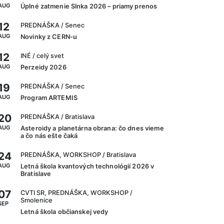
AUG
Úplné zatmenie Slnka 2026 – priamy prenos
12
PREDNÁŠKA
/ Senec
AUG
Novinky z CERN-u
12
INÉ
/ celý svet
AUG
Perzeidy 2026
19
PREDNÁŠKA
/ Senec
AUG
Program ARTEMIS
20
PREDNÁŠKA
/ Bratislava
AUG
Asteroidy a planetárna obrana: čo dnes vieme
a čo nás ešte čaká
24
PREDNÁŠKA, WORKSHOP
/ Bratislava
AUG
Letná škola kvantových technológií 2026 v
Bratislave
07
CVTI SR, PREDNÁŠKA, WORKSHOP
/
Smolenice
SEP
Letná škola občianskej vedy