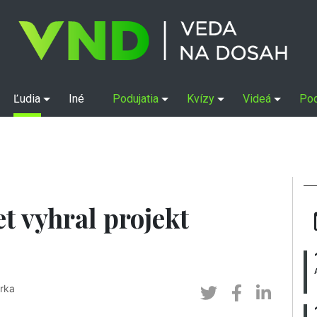
Ľudia
Iné
Podujatia
Kvízy
Videá
Po
et vyhral projekt
rka