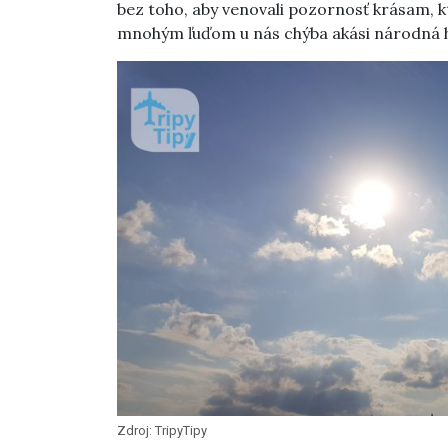
bez toho, aby venovali pozornosť krásam, 
mnohým ľuďom u nás chýba akási národná hr
Zdroj: TripyTipy