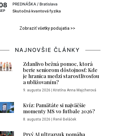
08
PREDNÁŠKA
/ Bratislava
SEP
Skutočná kvantová fyzika
Zobraziť všetky podujatia >>
NAJNOVŠIE ČLÁNKY
Zdanlivo bežná pomoc, ktorá
berie seniorom dôstojnosť: Kde
je hranica medzi starostlivosťou
a ubližovaním?
9. augusta 2026
|
Kristína Anna Majcherová
Kvíz: Pamätáte si najväčšie
momenty MS vo futbale 2026?
8. augusta 2026
|
René Beláček
Prvý AI ultrazvuk pomáha