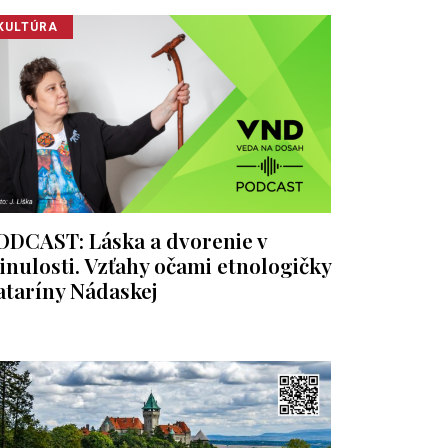
KULTÚRA
ODCAST: Láska a dvorenie v
inulosti. Vzťahy očami etnologičky
ataríny Nádaskej