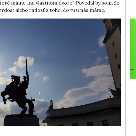
ktoré máme „na vlastnom dvore“. Povedal by som, že
dosť alebo radosť z toho, čo tu u nás máme.