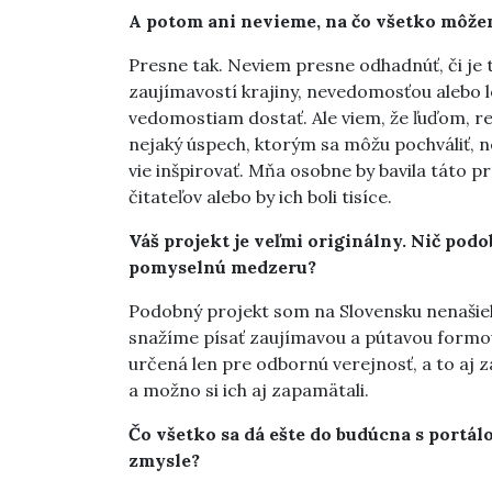
A potom ani nevieme, na čo všetko môžem
Presne tak. Neviem presne odhadnúť, či j
zaujímavostí krajiny, nevedomosťou alebo l
vedomostiam dostať. Ale viem, že ľuďom, res
nejaký úspech, ktorým sa môžu pochváliť, ne
vie inšpirovať. Mňa osobne by bavila táto p
čitateľov alebo by ich boli tisíce.
Váš projekt je veľmi originálny. Nič podo
pomyselnú medzeru?
Podobný projekt som na Slovensku nenašiel.
snažíme písať zaujímavou a pútavou formou,
určená len pre odbornú verejnosť, a to aj za
a možno si ich aj zapamätali.
Čo všetko sa dá ešte do budúcna s portál
zmysle?