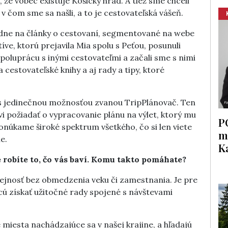
že vôbec existuje Košický hrad. A tiež sme chceli
 v čom sme sa našli, a to je cestovateľská vášeň.
adne na články o cestovaní, segmentované na webe
íve, ktorú prejavila Mia spolu s Peťou, posunuli
spoluprácu s inými cestovateľmi a začali sme s nimi
cestovateľské knihy a aj rady a tipy, ktoré
a s jedinečnou možnosťou zvanou TripPlánovač. Ten
vi požiadať o vypracovanie plánu na výlet, ktorý mu
P
núkame široké spektrum všetkého, čo si len viete
m
e.
K
že robíte to, čo vás baví. Komu takto pomáhate?
erejnosť bez obmedzenia veku či zamestnania. Je pre
hcú získať užitočné rady spojené s návštevami
é miesta nachádzajúce sa v našej krajine, a hľadajú