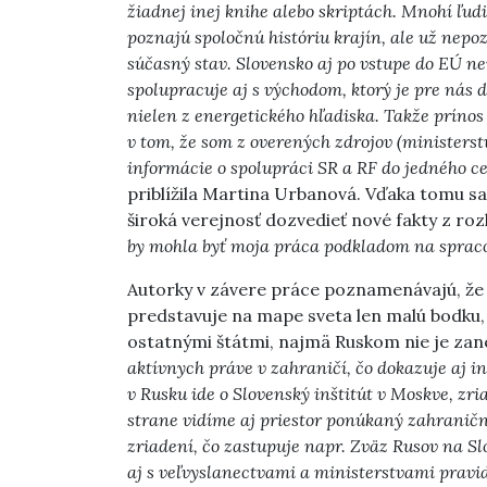
žiadnej inej knihe alebo skriptách. Mnohí ľud
poznajú spoločnú históriu krajín, ale už nepo
súčasný stav. Slovensko aj po vstupe do EÚ ne
spolupracuje aj s východom, ktorý je pre nás d
nielen z energetického hľadiska. Takže prínos
v tom, že som z overených zdrojov (ministerst
informácie o spolupráci SR a RF do jedného ce
priblížila Martina Urbanová. Vďaka tomu s
široká verejnosť dozvedieť nové fakty z roz
by mohla byť moja práca podkladom na spracov
Autorky v závere práce poznamenávajú, že 
predstavuje na mape sveta len malú bodku, 
ostatnými štátmi, najmä Ruskom nie je zan
aktívnych práve v zahraničí, čo dokazuje aj in
v Rusku ide o Slovenský inštitút v Moskve, z
strane vidíme aj priestor ponúkaný zahrani
zriadení, čo zastupuje napr. Zväz Rusov na Sl
aj s veľvyslanectvami a ministerstvami pravid