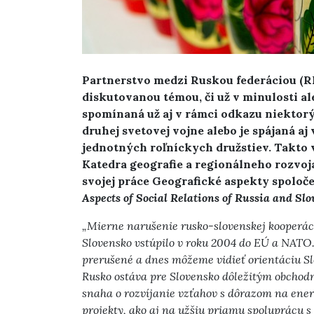
Partnerstvo medzi Ruskou federáciou (RF
diskutovanou témou, či už v minulosti a
spomínaná už aj v rámci odkazu niektor
druhej svetovej vojne alebo je spájaná a
jednotných roľníckych družstiev. Takto
Katedra geografie a regionálneho rozvoj
svojej práce Geografické aspekty spoloč
Aspects of Social Relations of Russia and Slo
„Mierne narušenie rusko-slovenskej kooperáci
Slovensko vstúpilo v roku 2004 do EÚ a NATO.
prerušené a dnes môžeme vidieť orientáciu S
Rusko ostáva pre Slovensko dôležitým obcho
snaha o rozvíjanie vzťahov s dôrazom na energ
projekty, ako aj na užšiu priamu spoluprácu s