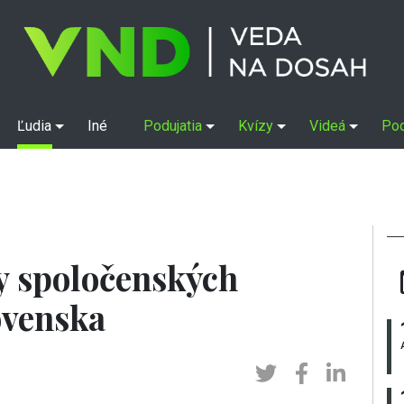
Ľudia
Iné
Podujatia
Kvízy
Videá
Po
y spoločenských
ovenska