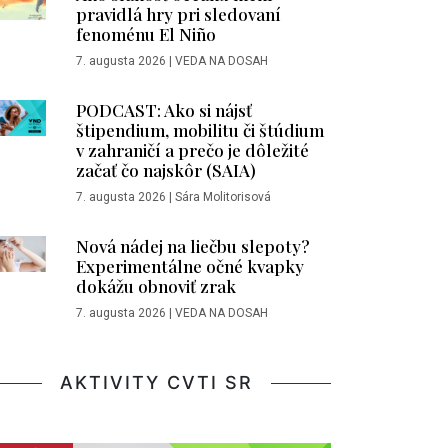
pravidlá hry pri sledovaní
fenoménu El Niño
7. augusta 2026
|
VEDA NA DOSAH
PODCAST: Ako si nájsť
štipendium, mobilitu či štúdium
v zahraničí a prečo je dôležité
začať čo najskôr (SAIA)
7. augusta 2026
|
Sára Molitorisová
Nová nádej na liečbu slepoty?
Experimentálne očné kvapky
dokážu obnoviť zrak
7. augusta 2026
|
VEDA NA DOSAH
AKTIVITY CVTI SR