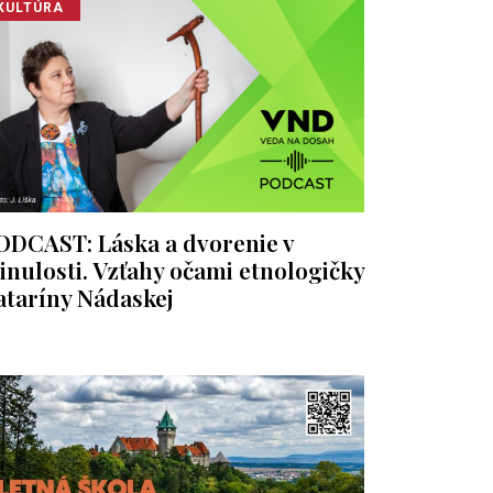
KULTÚRA
ODCAST: Láska a dvorenie v
inulosti. Vzťahy očami etnologičky
ataríny Nádaskej