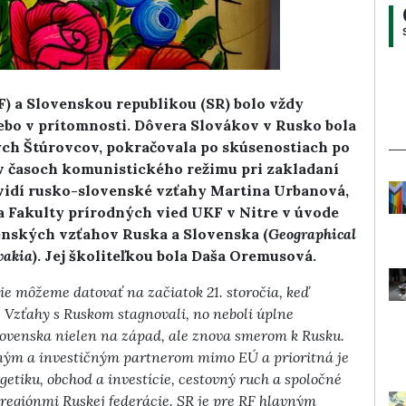
) a Slovenskou republikou (SR) bolo vždy
lebo v prítomnosti. Dôvera Slovákov v Rusko bola
ých Štúrovcov, pokračovala po skúsenostiach po
j v časoch komunistického režimu pri zakladaní
 vidí rusko-slovenské vzťahy Martina Urbanová,
a Fakulty prírodných vied UKF v Nitre v úvode
enských vzťahov Ruska a Slovenska (
Geographical
vakia
). Jej školiteľkou bola Daša Oremusová.
e môžeme datovať na začiatok 21. storočia, keď
 Vzťahy s Ruskom stagnovali, no neboli úplne
lovenska nielen na západ, ale znova smerom k Rusku.
dným a investičným partnerom mimo EÚ a prioritná je
etiku, obchod a investície, cestovný ruch a spoločné
 regiónmi Ruskej federácie. SR je pre RF hlavným