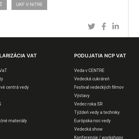
Ž
UKF V NITRE
LARIZÁCIA VAT
PODUJATIA NCP VAT
VaT
Veda v CENTRE
ty
Vedecká cukráreň
ové centrá vedy
Festival vedeckých filmov
Výstavy
S
Vedec roka SR
Týždeň vedy a techniky
čné materiály
Európska noc vedy
Vedecká show
Konferencie / workshopy