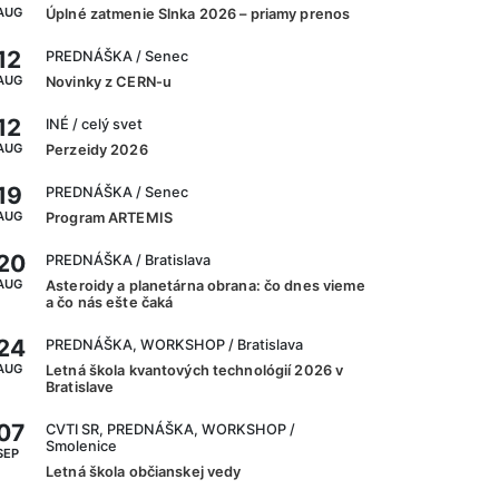
AUG
Úplné zatmenie Slnka 2026 – priamy prenos
12
PREDNÁŠKA
/ Senec
AUG
Novinky z CERN-u
12
INÉ
/ celý svet
AUG
Perzeidy 2026
19
PREDNÁŠKA
/ Senec
AUG
Program ARTEMIS
20
PREDNÁŠKA
/ Bratislava
AUG
Asteroidy a planetárna obrana: čo dnes vieme
a čo nás ešte čaká
24
PREDNÁŠKA, WORKSHOP
/ Bratislava
AUG
Letná škola kvantových technológií 2026 v
Bratislave
07
CVTI SR, PREDNÁŠKA, WORKSHOP
/
Smolenice
SEP
Letná škola občianskej vedy