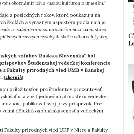
merom oboznámiť ich s ruskou kultúrou a umením.“
 údaje z posledných rokov, ktoré poukazujú na
ých školách a výrazným aspektom podľa nich je
i vedy a vzdelávania sa najväčším pozitívom stáva
C
pičkových ruských vysokých škôl v odboroch fyziky,
L
nských vzťahov Ruska a Slovenska“ bol
príspevkov Študentskej vedeckej konferencie
e a Fakulty prírodných vied UMB v Banskej
c.
(
zborník
)
nou príležitosťou pre študentov prezentovať
yskúšať si a zažiť jedinečnú atmosféru vedeckej
ť možnosť publikovať svoj prvý príspevok. Pre
 veľmi dôležitá osobná skúsenosť s vedeckým
i Fakulty prírodných vied UKF v Nitre a Fakulty