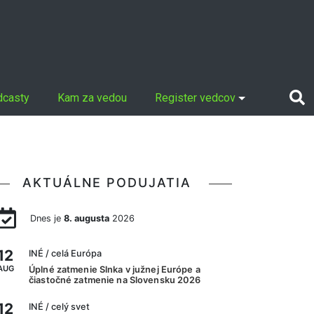
dcasty
Kam za vedou
Register vedcov
AKTUÁLNE PODUJATIA
Dnes je
8. augusta
2026
12
INÉ
/ celá Európa
AUG
Úplné zatmenie Slnka v južnej Európe a
čiastočné zatmenie na Slovensku 2026
12
INÉ
/ celý svet