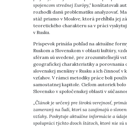
spojencom strednej Európy,“
konštatovali aut
rozhodli danú problematiku analyzovať. M
stáž priamo v Moskve, ktorá prehĺbila jej
teoretického charakteru sa v práci vyskyt
v Rusku.
Príspevok prináša pohľad na aktuálne form
Ruskom a Slovenskom v oblasti kultúry, vzd
sféram sú uvedené, pre zrozumiteľnejší vst
geografickej charakteristiky a porovnania 
slovenskej menšiny v Rusku a ich činnosť v k
vzťahov. V rámci metodiky práce boli použ
samostatnej kapitole. Cieľom autoriek bolo 
Slovensko v spoločenskej oblasti v súčasnos
„Článok je určený pre širokú verejnosť, primá
zameraný na ľudí, ktorí sa zaujímajú o slove
vzťahy. Poskytuje aktuálne informácie a údaje
spolupráci týchto dvoch štátoch, ktoré nie sú