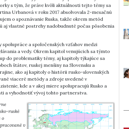
orky s tým, že práve kvôli aktuálnosti tejto témy sa
artina Urbanová v roku 2017 absolvovala 2-mesačnú
 záujem o spoznávanie Ruska, takže okrem metód
ujú aj vlastné postrehy nadobudnuté počas pôsobenia
y spolupráce a spoločenských vzťahov medzi
elávania a vedy. Okrem kapitol venujúcich sa týmto
up do problematiky témy, aj kapitoly týkajúce sa
oboch štátov, ruskej menšiny na Slovensku a
rajine, ako aj kapitoly o histórii rusko-slovenských
ívané viaceré metódy a zdroje uvedené v
zistenie, kde a v akej miere spolupracujú Rusko a
ti a vyhodnotiť vývoj tohto partnerstva.
rne
nsko-ruské
 o
 spracované v