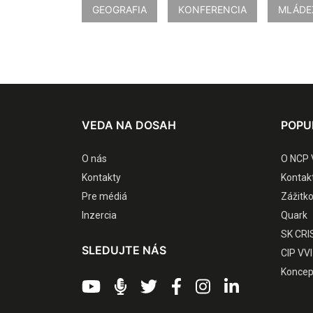
GEOGRAFIA
KONFERENCIA
MLÁDE
VEDA NA DOSAH
POPU
O nás
O NCP 
Kontakty
Kontak
Pre médiá
Zážitk
Inzercia
Quark
SK CRI
SLEDUJTE NÁS
CIP VVI
Koncep