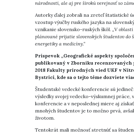
národnosti, ale aj pre širokú verejnosť so zá
Autorky ďalej zobrali na zreteľ štatistické
vzostup výučby ruského jazyka na slovensk
vznikanie slovensko-ruských škôl.
„V oblast
plánované prijatie slovenských študentov do š
energetiky a medicíny.“
Príspevok „Geografické aspekty spoloče
publikovaný v Zborníku recenzovaných 
2018 Fakulty prírodných vied UKF v Nitr
Bystrici, kde sa o tejto téme dozviete via
Študentské vedecké konferencie sú jedineč
výsledky svojej vedecko-výskumnej práce, v
konferencie a v neposlednej miere aj získa
mnohých študentov je to možno prvá, avšak
životom.
Tentokrát mali možnosť stretnúť sa študent