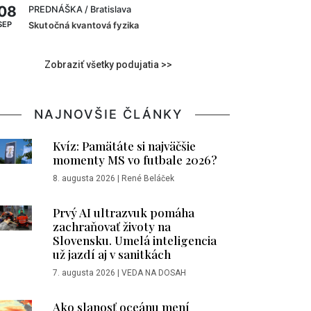
08
PREDNÁŠKA
/ Bratislava
SEP
Skutočná kvantová fyzika
Zobraziť všetky podujatia >>
NAJNOVŠIE ČLÁNKY
Kvíz: Pamätáte si najväčšie
momenty MS vo futbale 2026?
8. augusta 2026
|
René Beláček
Prvý AI ultrazvuk pomáha
zachraňovať životy na
Slovensku. Umelá inteligencia
už jazdí aj v sanitkách
7. augusta 2026
|
VEDA NA DOSAH
Ako slanosť oceánu mení