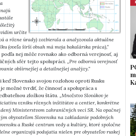
ia
znajú
ustále
ôležitý
 vidím určite
vá a rôzne úrady) zozbierala a analyzovala aktuálne
lku (oveľa širší obsah má moja bakalárska práca),“
a podľa nej môže rovnako ako odborná verejnosť, aj
ličných sfér tejto spolupráci.
„Pre odbornú verejnosť
P
anie obšírnejšej a detailnejšej analýzy.“
m
K
i keď Slovensko svojou rozlohou oproti Rusku
je možné tvrdiť, že činnosť a spolupráca s
edbateľnou zložkou štátu.
„Množstvo Slovákov je
iciatívu vzniku rôznych inštitútov a centier, konkrétne
riadený Ministerstvom zahraničných vecí SR. Na opačnej
čným obyvateľom Slovenska na zakladanie podobných
ovensku a Ruské centrum vedy a kultúry, ktoré spoločne
elne organizujú podujatia nielen pre obyvateľov ruskej