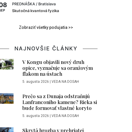
08
PREDNÁŠKA
/ Bratislava
SEP
Skutočná kvantová fyzika
Zobraziť všetky podujatia >>
NAJNOVŠIE ČLÁNKY
V Kongu objavili nový druh
opice, vyznačuje sa oranžovým
fľakom na ústach
5. augusta 2026
|
VEDA NA DOSAH
Prečo sa z Dunaja odstraňujú
Lanfranconiho kamene? Rieka si
bude formovať vlastné koryto
5. augusta 2026
|
VEDA NA DOSAH
Skrytá hrozba v prehriatej