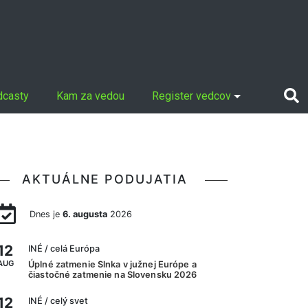
dcasty
Kam za vedou
Register vedcov
AKTUÁLNE PODUJATIA
Dnes je
6. augusta
2026
12
INÉ
/ celá Európa
AUG
Úplné zatmenie Slnka v južnej Európe a
čiastočné zatmenie na Slovensku 2026
12
INÉ
/ celý svet