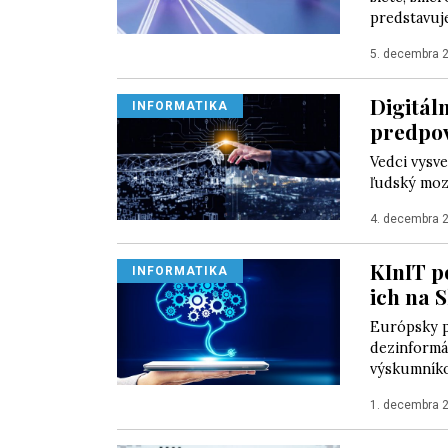
predstavuje
5. decembra 
Digitál
INFORMATIKA
predpo
Vedci vysve
ľudský moz
4. decembra 
KInIT p
INFORMATIKA
ich na 
Európsky p
dezinformá
výskumníko
1. decembra 