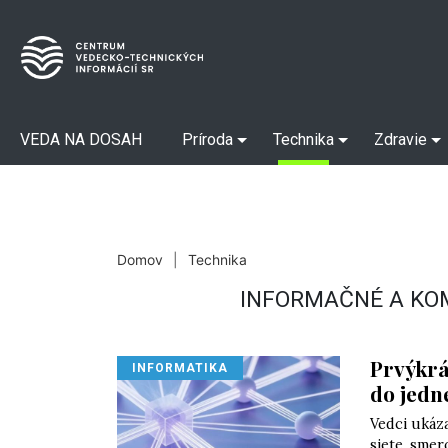
VEDA NA DOSAH
Príroda
Technika
Zdravie
Domov
|
Technika
INFORMAČNÉ A KO
Prvýkrát
INFORMATIKA
do jedne
Vedci ukáza
siete, smer