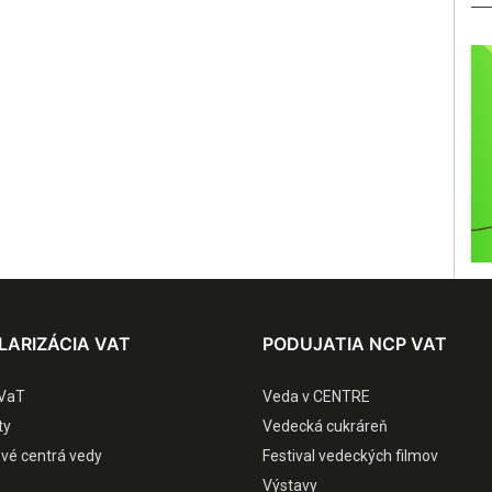
LARIZÁCIA VAT
PODUJATIA NCP VAT
VaT
Veda v CENTRE
ty
Vedecká cukráreň
ové centrá vedy
Festival vedeckých filmov
Výstavy