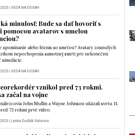
 2025
|
VEDA NA DOSAH
cká minulosť: Bude sa dať hovoriť s
i pomocou avatarov s umelou
enciou?
ne spomínanie alebo biznis so smrťou? Avatary zosnulých
izikom nepochopenia samotnej smrti pre nekonečnú
 simulácie.
 2025
|
VEDA NA DOSAH
deorekordér vznikol pred 73 rokmi.
sa začal na vojne
nálezcovia John Mullin a Wayne Johnson ukázali svetu 11.
red 73 rokmi prvé video.
 2025
|
Lenka Dudlák Sidorová