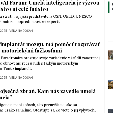
avAI Forum: Umelá inteligencia je výzvou
stvo aj celé ľudstvo
a stretli najvyšší predstavitelia OSN, OECD, UNESCO,
omisie a poprední svetoví experti.
 2025
|
VEDA NA DOSAH
 implantát mozgu, má pomôcť rozprávať
 motorickými ťažkosťami
Paradromics otestuje svoje zariadenie v štúdii zameranej
é obnovenie reči u ľudí s ťažkým motorickým
. Tento implantát...
 2025
|
VEDA NA DOSAH
vojsečná zbraň. Kam nás zavedie umelá
encia?
ligencia mení spôsob, ako premýšľame, ako sa
 či ako sa učíme. Otestujte sa, čo viete o jej vplyvoch...