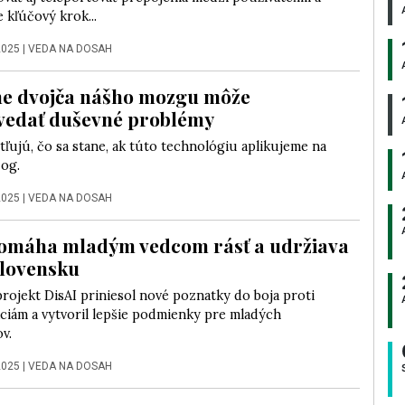
 kľúčový krok...
2025
|
VEDA NA DOSAH
ne dvojča nášho mozgu môže
vedať duševné problémy
tľujú, čo sa stane, ak túto technológiu aplikujeme na
og.
2025
|
VEDA NA DOSAH
omáha mladým vedcom rásť a udržiava
Slovensku
rojekt DisAI priniesol nové poznatky do boja proti
ciám a vytvoril lepšie podmienky pre mladých
v.
2025
|
VEDA NA DOSAH