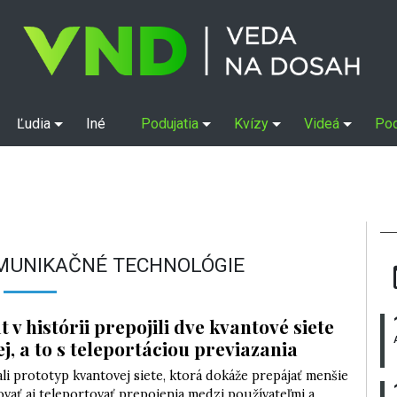
Ľudia
Iné
Podujatia
Kvízy
Videá
Po
MUNIKAČNÉ TECHNOLÓGIE
 v histórii prepojili dve kvantové siete
j, a to s teleportáciou previazania
li prototyp kvantovej siete, ktorá dokáže prepájať menšie
ovať aj teleportovať prepojenia medzi používateľmi a