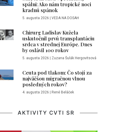
spálni: Ako nám tropické noci
kradnú spánok
5. augusta 2026
|
VEDA NA DOSAH
Chirurg Ladislav Kužela
uskutočnil prvú transplantáciu
srdca v strednej Európe. Dnes
by oslávil 100 rokov
5. augusta 2026
|
Zuzana Šulák Hergovitsová
Ceuta pod tlakom: Čo stojí za
najväčšou migračnou vlnou
posledných rokov?
4. augusta 2026
|
René Beláček
AKTIVITY CVTI SR