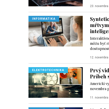
23. novembra
Synteti
INFORMATIKA
mŕtvym
intelig
Interaktív
môžu byť r
dostupnosť
12. novembra
Prvý vi
ELEKTROTECHNIKA
Príbeh 
Americkí vy
novembra p
11. novembra