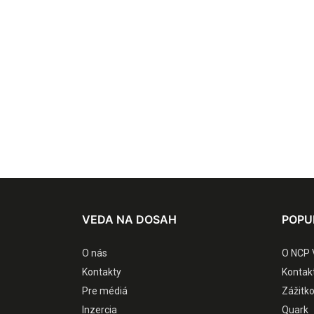
VEDA NA DOSAH
POPU
O nás
O NCP 
Kontakty
Kontak
Pre médiá
Zážitk
Inzercia
Quark