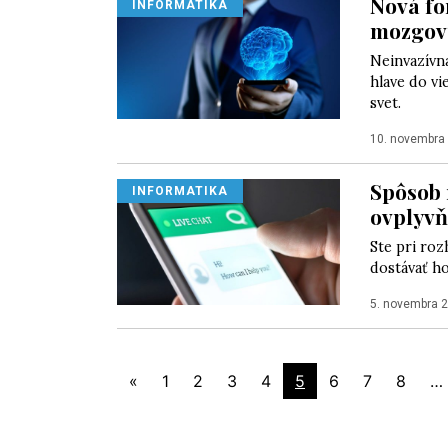
Nová fo
INFORMATIKA
mozgovú
Neinvazívna
hlave do vi
svet.
10. novembra
Spôsob 
INFORMATIKA
ovplyvň
Ste pri ro
dostávať ho
5. novembra 
«
1
2
3
4
5
6
7
8
…