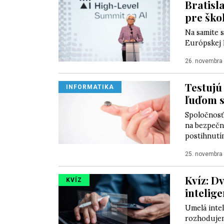
Bratisl
pre škol
Na samite s
Európskej k
26. novembra
Testujú
INFORMATIKA
ľuďom s
Spoločnosť 
na bezpečn
postihnutím
25. novembra
Kvíz: D
KVÍZ
intelig
Umelá inte
rozhodujeme