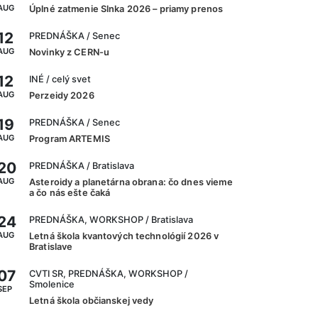
AUG
Úplné zatmenie Slnka 2026 – priamy prenos
12
PREDNÁŠKA
/ Senec
AUG
Novinky z CERN-u
12
INÉ
/ celý svet
AUG
Perzeidy 2026
19
PREDNÁŠKA
/ Senec
AUG
Program ARTEMIS
20
PREDNÁŠKA
/ Bratislava
AUG
Asteroidy a planetárna obrana: čo dnes vieme
a čo nás ešte čaká
24
PREDNÁŠKA, WORKSHOP
/ Bratislava
AUG
Letná škola kvantových technológií 2026 v
Bratislave
07
CVTI SR, PREDNÁŠKA, WORKSHOP
/
Smolenice
SEP
Letná škola občianskej vedy