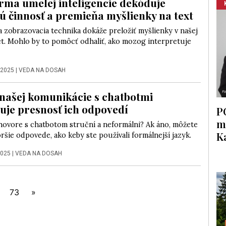
rma umelej inteligencie dekóduje
 činnosť a premieňa myšlienky na text
 zobrazovacia technika dokáže preložiť myšlienky v našej
et. Mohlo by to pomôcť odhaliť, ako mozog interpretuje
 2025
|
VEDA NA DOSAH
našej komunikácie s chatbotmi
uje presnosť ich odpovedí
P
m
zhovore s chatbotom struční a neformálni? Ak áno, môžete
K
ršie odpovede, ako keby ste používali formálnejší jazyk.
2025
|
VEDA NA DOSAH
73
»