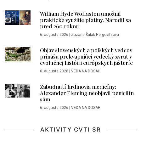
William Hyde Wollaston umožnil
praktické využitie platiny. Narodil sa
pred 260 rokmi
6. augusta 2026
|
Zuzana Šulák Hergovitsová
Objav slovenských a poľských vedcov
prináša prekvapujúci vedecký zvrat v
evolučnej histórii európskych jašteríc
6. augusta 2026
|
VEDA NA DOSAH
Zabudnutí hrdinovia medicíny:
Alexander Fleming neobjavil penicilín
sám
6. augusta 2026
|
VEDA NA DOSAH
AKTIVITY CVTI SR