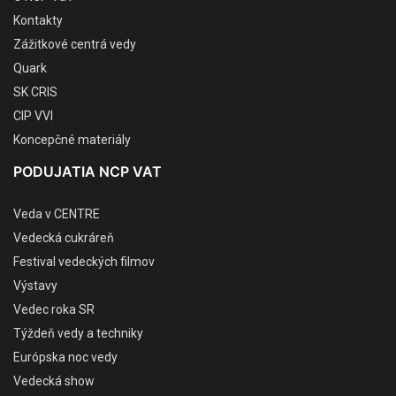
Kontakty
Zážitkové centrá vedy
Quark
SK CRIS
CIP VVI
Koncepčné materiály
PODUJATIA NCP VAT
Veda v CENTRE
Vedecká cukráreň
Festival vedeckých filmov
Výstavy
Vedec roka SR
Týždeň vedy a techniky
Európska noc vedy
Vedecká show