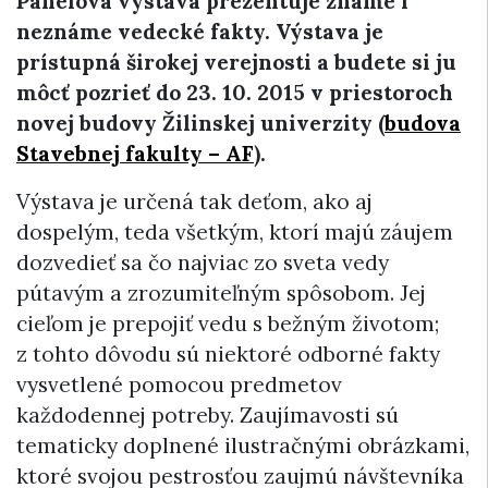
Panelová výstava prezentuje známe i
neznáme vedecké fakty. Výstava je
prístupná širokej verejnosti a budete si ju
môcť pozrieť do 23. 10. 2015 v priestoroch
novej budovy Žilinskej univerzity (
budova
Stavebnej fakulty – AF
).
Výstava je určená tak deťom, ako aj
dospelým, teda všetkým, ktorí majú záujem
dozvedieť sa čo najviac zo sveta vedy
pútavým a zrozumiteľným spôsobom. Jej
cieľom je prepojiť vedu s bežným životom;
z tohto dôvodu sú niektoré odborné fakty
vysvetlené pomocou predmetov
každodennej potreby. Zaujímavosti sú
tematicky doplnené ilustračnými obrázkami,
ktoré svojou pestrosťou zaujmú návštevníka