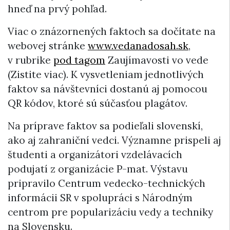
hneď na prvý pohľad.
Viac o znázornených faktoch sa dočítate na
webovej stránke
www.vedanadosah.sk
,
v rubrike
pod tagom
Zaujímavosti vo vede
(Zistite viac). K vysvetleniam jednotlivých
faktov sa návštevníci dostanú aj pomocou
QR kódov, ktoré sú súčasťou plagátov.
Na príprave faktov sa podieľali slovenskí,
ako aj zahraniční vedci. Významne prispeli aj
študenti a organizátori vzdelávacích
podujatí z organizácie P-mat. Výstavu
pripravilo Centrum vedecko-technických
informácii SR v spolupráci s Národným
centrom pre popularizáciu vedy a techniky
na Slovensku.