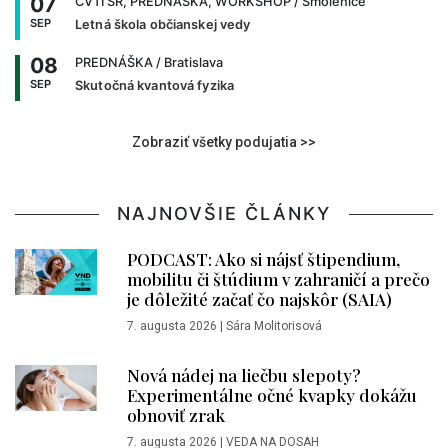
07
CVTI SR, PREDNÁŠKA, WORKSHOP
/ Smolenice
SEP
Letná škola občianskej vedy
08
PREDNÁŠKA
/ Bratislava
SEP
Skutočná kvantová fyzika
Zobraziť všetky podujatia >>
NAJNOVŠIE ČLÁNKY
PODCAST: Ako si nájsť štipendium,
mobilitu či štúdium v zahraničí a prečo
je dôležité začať čo najskôr (SAIA)
7. augusta 2026
|
Sára Molitorisová
Nová nádej na liečbu slepoty?
Experimentálne očné kvapky dokážu
obnoviť zrak
7. augusta 2026
|
VEDA NA DOSAH