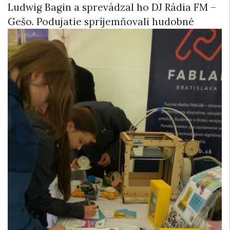
Ludwig Bagin a sprevádzal ho DJ Rádia FM –
Gešo.
Podujatie spríjemňovali hudobné