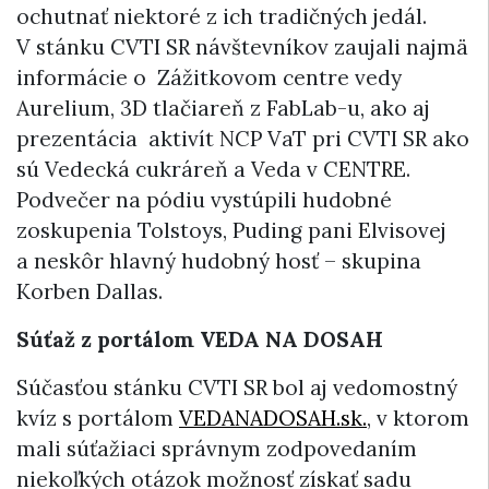
ochutnať niektoré z ich tradičných jedál.
V stánku CVTI SR návštevníkov zaujali najmä
informácie o Zážitkovom centre vedy
Aurelium, 3D tlačiareň z FabLab-u, ako aj
prezentácia aktivít NCP VaT pri CVTI SR ako
sú Vedecká cukráreň a Veda v CENTRE.
Podvečer na pódiu vystúpili hudobné
zoskupenia Tolstoys, Puding pani Elvisovej
a neskôr hlavný hudobný hosť – skupina
Korben Dallas.
Súťaž z portálom VEDA NA DOSAH
Súčasťou stánku CVTI SR bol aj vedomostný
kvíz s portálom
VEDANADOSAH.sk.
, v ktorom
mali súťažiaci správnym zodpovedaním
niekoľkých otázok možnosť získať sadu