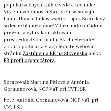
popularizačných kníh o vede a technike.
Víťazmi vedomostného kvízu sa stávajú
Linda, Hana a Lukáš, všetci traja z Bratislavy,
srdečne blahoželáme! Víťazi budú ohľadom
prevzatia výhry kontaktovaní
prostredníctvom mailu. Ak chcete vidieť
z tohto podujatia viac, sledujte webovú
stránku
Zastúpenia EK na Slovensku
alebo
FB profil organizátora
.
Spracovali: Martina Pitlová a Antónia
Germanovová, NCP VaT pri CVTI SR
Foto: Antónia Germanovová, NCP VaT pri
CVTI SR