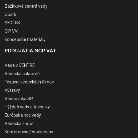
Zážitkové centrá vedy
Quark
SK CRIS
CIP VVI
Koncepčné materiály
PODUJATIA NCP VAT
Veda v CENTRE
Vedecká cukráreň
Festival vedeckých filmov
Výstavy
Vedec roka SR
Týždeň vedy a techniky
Európska noc vedy
Vedecká show
Konferencie / workshopy