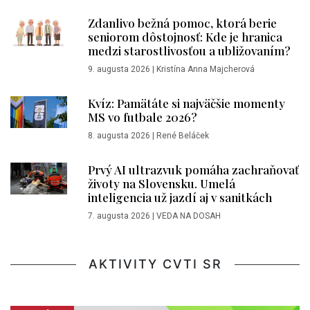
Zdanlivo bežná pomoc, ktorá berie
seniorom dôstojnosť: Kde je hranica
medzi starostlivosťou a ubližovaním?
9. augusta 2026
|
Kristína Anna Majcherová
Kvíz: Pamätáte si najväčšie momenty
MS vo futbale 2026?
8. augusta 2026
|
René Beláček
Prvý AI ultrazvuk pomáha zachraňovať
životy na Slovensku. Umelá
inteligencia už jazdí aj v sanitkách
7. augusta 2026
|
VEDA NA DOSAH
AKTIVITY CVTI SR