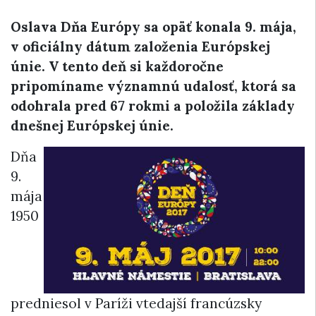
Oslava Dňa Európy sa opäť konala 9. mája,
v oficiálny dátum založenia Európskej
únie. V tento deň si každoročne
pripomíname významnú udalosť, ktorá sa
odohrala pred 67 rokmi a položila základy
dnešnej Európskej únie.
Dňa
9.
mája
1950
predniesol v Paríži vtedajší francúzsky