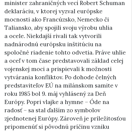
minister zahraničných vecí Robert Schuman
deklaráciu, v ktorej vyzval európske
mocnosti ako Francúzsko, Nemecko či
Taliansko, aby spojili svoju výrobu uhlia
a ocele. Niekdajší rivali tak vytvorili
nadnárodnú európsku inštitúciu na
spoločné riadenie tohto odvetia. Práve uhlie
a oceľ v tom čase predstavovali základ celej
vojenskej moci a prispievali k možnosti
vytvárania konfliktov. Po dohode čelných
predstaviteľov EÚ na milánskom samite v
roku 1985 bol 9. máj vyhlásený za Deň
Európy. Popri vlajke a hymne – Óde na
radosť – sa stal ďalším zo symbolov
zjednotenej Európy. Zároveň je príležitosťou
pripomenúť si pôvodnú príčinu vzniku