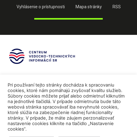
Vyhlásenie o prístupnosti
Mapa stránky
RSS
Pri používaní tejto stránky dochádza k spracovaniu
cookies, ktoré nám pomáhajú zvyšovať kvalitu služieb.
Súbory cookies môžete prijať alebo odmietnuť kliknutím
na jednotlivé tlačidlá. V prípade odmietnutia bude táto
webová stránka spracovávať iba nevyhnuté cookies,
ktoré slúžia na zabezpečenie riadnej funkcionality
stránky. V prípade, že máte záujem perzonalizovať
nastavenie cookies kliknite na tlačidlo „Nastavenie
cookies“.
Mediálni partneri