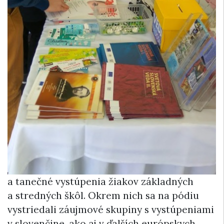
a tanečné vystúpenia žiakov základných
a stredných škôl. Okrem nich sa na pódiu
vystriedali záujmové skupiny s vystúpeniami
v slovenčine, ako aj v ďalších európskych