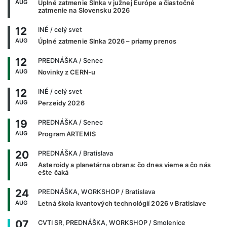
AUG
Úplné zatmenie Slnka v južnej Európe a čiastočné
zatmenie na Slovensku 2026
12
INÉ
/ celý svet
AUG
Úplné zatmenie Slnka 2026 – priamy prenos
12
PREDNÁŠKA
/ Senec
AUG
Novinky z CERN-u
12
INÉ
/ celý svet
AUG
Perzeidy 2026
19
PREDNÁŠKA
/ Senec
AUG
Program ARTEMIS
20
PREDNÁŠKA
/ Bratislava
AUG
Asteroidy a planetárna obrana: čo dnes vieme a čo nás
ešte čaká
24
PREDNÁŠKA, WORKSHOP
/ Bratislava
AUG
Letná škola kvantových technológií 2026 v Bratislave
07
CVTI SR, PREDNÁŠKA, WORKSHOP
/ Smolenice