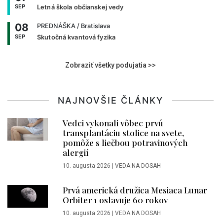
SEP
Letná škola občianskej vedy
08
PREDNÁŠKA
/ Bratislava
SEP
Skutočná kvantová fyzika
Zobraziť všetky podujatia >>
NAJNOVŠIE ČLÁNKY
Vedci vykonali vôbec prvú
transplantáciu stolice na svete,
pomôže s liečbou potravinových
alergií
10. augusta 2026
|
VEDA NA DOSAH
Prvá americká družica Mesiaca Lunar
Orbiter 1 oslavuje 60 rokov
10. augusta 2026
|
VEDA NA DOSAH