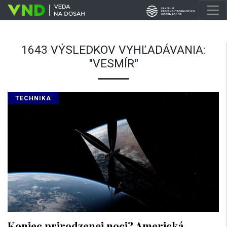
1643 VÝSLEDKOV VYHĽADÁVANIA:
"VESMÍR"
TECHNIKA
Koniec prirodzenej noci? Americká