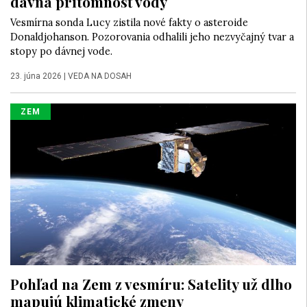
dávna prítomnosť vody
Vesmírna sonda Lucy zistila nové fakty o asteroide
Donaldjohanson. Pozorovania odhalili jeho nezvyčajný tvar a
stopy po dávnej vode.
23. júna 2026
|
VEDA NA DOSAH
ZEM
Pohľad na Zem z vesmíru: Satelity už dlho
mapujú klimatické zmeny