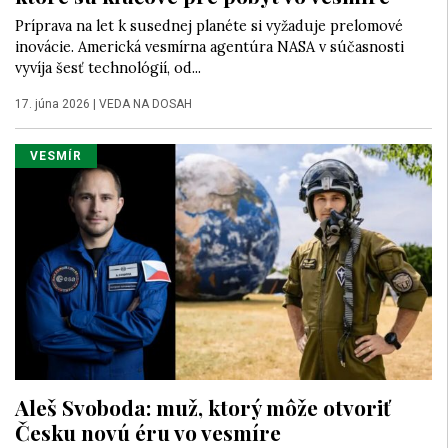
Príprava na let k susednej planéte si vyžaduje prelomové
inovácie. Americká vesmírna agentúra NASA v súčasnosti
vyvíja šesť technológií, od...
17. júna 2026
|
VEDA NA DOSAH
VESMÍR
Aleš Svoboda: muž, ktorý môže otvoriť
Česku novú éru vo vesmíre