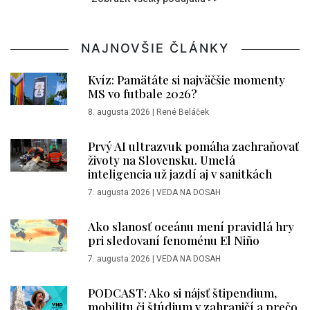
NAJNOVŠIE ČLÁNKY
Kvíz: Pamätáte si najväčšie momenty
MS vo futbale 2026?
8. augusta 2026
|
René Beláček
Prvý AI ultrazvuk pomáha zachraňovať
životy na Slovensku. Umelá
inteligencia už jazdí aj v sanitkách
7. augusta 2026
|
VEDA NA DOSAH
Ako slanosť oceánu mení pravidlá hry
pri sledovaní fenoménu El Niño
7. augusta 2026
|
VEDA NA DOSAH
PODCAST: Ako si nájsť štipendium,
mobilitu či štúdium v zahraničí a prečo