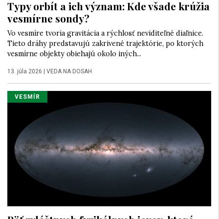
Typy orbít a ich význam: Kde všade krúžia
vesmírne sondy?
Vo vesmíre tvoria gravitácia a rýchlosť neviditeľné diaľnice.
Tieto dráhy predstavujú zakrivené trajektórie, po ktorých
vesmírne objekty obiehajú okolo iných...
13. júla 2026
|
VEDA NA DOSAH
VESMÍR