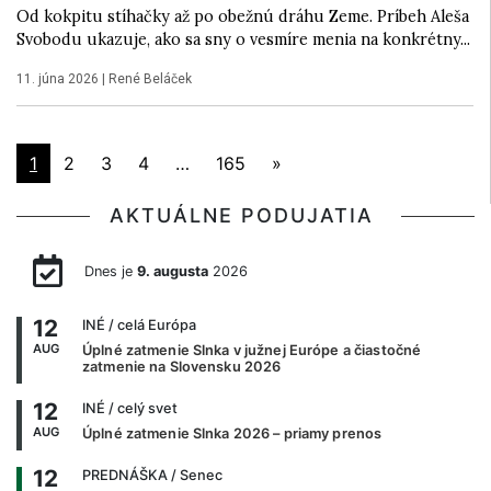
Od kokpitu stíhačky až po obežnú dráhu Zeme. Príbeh Aleša
Svobodu ukazuje, ako sa sny o vesmíre menia na konkrétny...
11. júna 2026
|
René Beláček
1
2
3
4
…
165
»
AKTUÁLNE PODUJATIA
Dnes je
9. augusta
2026
12
INÉ
/ celá Európa
AUG
Úplné zatmenie Slnka v južnej Európe a čiastočné
zatmenie na Slovensku 2026
12
INÉ
/ celý svet
AUG
Úplné zatmenie Slnka 2026 – priamy prenos
12
PREDNÁŠKA
/ Senec