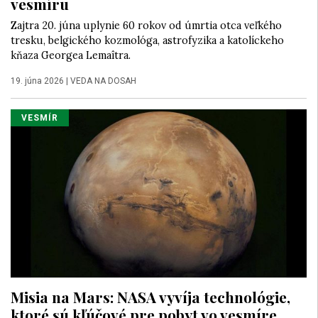
vesmíru
Zajtra 20. júna uplynie 60 rokov od úmrtia otca veľkého
tresku, belgického kozmológa, astrofyzika a katolíckeho
kňaza Georgea Lemaîtra.
19. júna 2026
|
VEDA NA DOSAH
VESMÍR
Misia na Mars: NASA vyvíja technológie,
ktoré sú kľúčové pre pobyt vo vesmíre