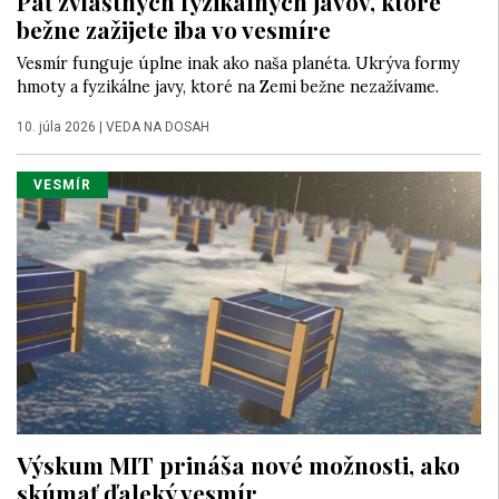
Päť zvláštnych fyzikálnych javov, ktoré
bežne zažijete iba vo vesmíre
Vesmír funguje úplne inak ako naša planéta. Ukrýva formy
hmoty a fyzikálne javy, ktoré na Zemi bežne nezažívame.
10. júla 2026
|
VEDA NA DOSAH
VESMÍR
Výskum MIT prináša nové možnosti, ako
skúmať ďaleký vesmír