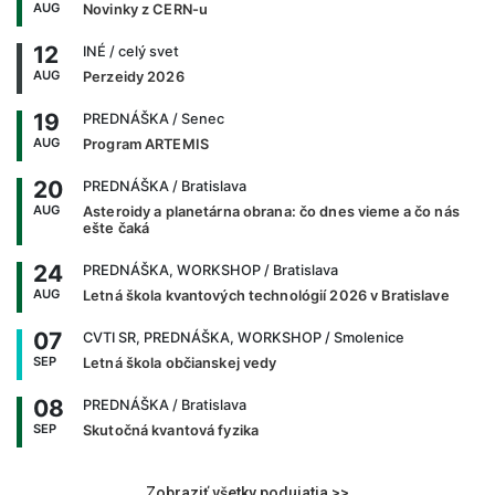
AUG
Novinky z CERN-u
12
INÉ
/ celý svet
AUG
Perzeidy 2026
19
PREDNÁŠKA
/ Senec
AUG
Program ARTEMIS
20
PREDNÁŠKA
/ Bratislava
AUG
Asteroidy a planetárna obrana: čo dnes vieme a čo nás
ešte čaká
24
PREDNÁŠKA, WORKSHOP
/ Bratislava
AUG
Letná škola kvantových technológií 2026 v Bratislave
07
CVTI SR, PREDNÁŠKA, WORKSHOP
/ Smolenice
SEP
Letná škola občianskej vedy
08
PREDNÁŠKA
/ Bratislava
SEP
Skutočná kvantová fyzika
Zobraziť všetky podujatia >>