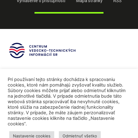
Vyhlásenie o prístupnosti
Mapa stránky
RSS
Pri používaní tejto stránky dochádza k spracovaniu
cookies, ktoré nám pomáhajú zvyšovať kvalitu služieb.
Súbory cookies môžete prijať alebo odmietnuť kliknutím
na jednotlivé tlačidlá. V prípade odmietnutia bude táto
webová stránka spracovávať iba nevyhnuté cookies,
ktoré slúžia na zabezpečenie riadnej funkcionality
stránky. V prípade, že máte záujem perzonalizovať
nastavenie cookies kliknite na tlačidlo „Nastavenie
cookies“.
Mediálni partneri
Nastavenie cookies
Odmietnuť všetko