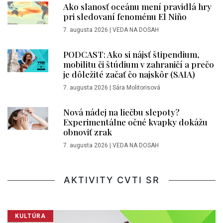
Ako slanosť oceánu mení pravidlá hry
pri sledovaní fenoménu El Niño
7. augusta 2026
|
VEDA NA DOSAH
PODCAST: Ako si nájsť štipendium,
mobilitu či štúdium v zahraničí a prečo
je dôležité začať čo najskôr (SAIA)
7. augusta 2026
|
Sára Molitorisová
Nová nádej na liečbu slepoty?
Experimentálne očné kvapky dokážu
obnoviť zrak
7. augusta 2026
|
VEDA NA DOSAH
AKTIVITY CVTI SR
KULTÚRA