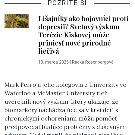
POZRITE SI
Lišajníky ako bojovníci proti
depresii? Svetový výskum
Terézie Kiskovej môže
priniesť nové prírodné
liečivá
10. marca 2025
|
Radka Rosenbergová
Mark Ferro a jeho kolegovia z Univerzity vo
Waterloo a McMaster University tiež
uverejnili nový výskum, ktorý ukazuje, že
biomarkery nachádzajúce sa v krvi detí s
chronickými ochoreniami môžu pomôcť
predpovedať budúce problémy s duševným