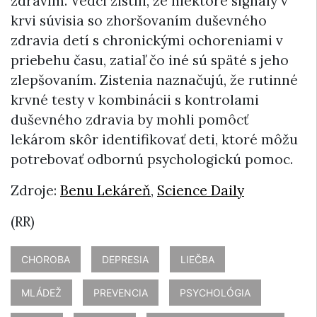
zdravím. Vedci zistili, že niektoré signály v
krvi súvisia so zhoršovaním duševného
zdravia detí s chronickými ochoreniami v
priebehu času, zatiaľ čo iné sú späté s jeho
zlepšovaním. Zistenia naznačujú, že rutinné
krvné testy v kombinácii s kontrolami
duševného zdravia by mohli pomôcť
lekárom skôr identifikovať deti, ktoré môžu
potrebovať odbornú psychologickú pomoc.
Zdroje:
Benu Lekáreň
,
Science Daily
(RR)
CHOROBA
DEPRESIA
LIEČBA
MLÁDEŽ
PREVENCIA
PSYCHOLÓGIA