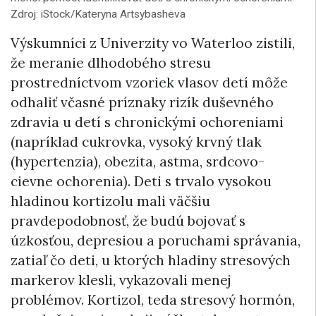
Zdroj: iStock/Kateryna Artsybasheva
Výskumníci z Univerzity vo Waterloo zistili,
že meranie dlhodobého stresu
prostredníctvom vzoriek vlasov detí môže
odhaliť včasné príznaky rizík duševného
zdravia u detí s chronickými ochoreniami
(napríklad cukrovka, vysoký krvný tlak
(hypertenzia), obezita, astma, srdcovo-
cievne ochorenia). Deti s trvalo vysokou
hladinou kortizolu mali väčšiu
pravdepodobnosť, že budú bojovať s
úzkosťou, depresiou a poruchami správania,
zatiaľ čo deti, u ktorých hladiny stresových
markerov klesli, vykazovali menej
problémov. Kortizol, teda stresový hormón,