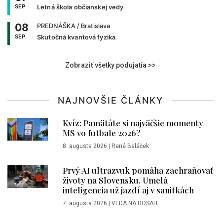
SEP
Letná škola občianskej vedy
08
PREDNÁŠKA
/ Bratislava
SEP
Skutočná kvantová fyzika
Zobraziť všetky podujatia >>
NAJNOVŠIE ČLÁNKY
Kvíz: Pamätáte si najväčšie momenty
MS vo futbale 2026?
8. augusta 2026
|
René Beláček
Prvý AI ultrazvuk pomáha zachraňovať
životy na Slovensku. Umelá
inteligencia už jazdí aj v sanitkách
7. augusta 2026
|
VEDA NA DOSAH