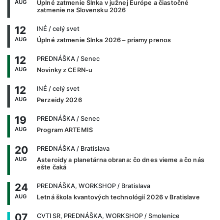
AUG
Úplné zatmenie Slnka v južnej Európe a čiastočné
zatmenie na Slovensku 2026
12
INÉ
/ celý svet
AUG
Úplné zatmenie Slnka 2026 – priamy prenos
12
PREDNÁŠKA
/ Senec
AUG
Novinky z CERN-u
12
INÉ
/ celý svet
AUG
Perzeidy 2026
19
PREDNÁŠKA
/ Senec
AUG
Program ARTEMIS
20
PREDNÁŠKA
/ Bratislava
AUG
Asteroidy a planetárna obrana: čo dnes vieme a čo nás
ešte čaká
24
PREDNÁŠKA, WORKSHOP
/ Bratislava
AUG
Letná škola kvantových technológií 2026 v Bratislave
07
CVTI SR, PREDNÁŠKA, WORKSHOP
/ Smolenice