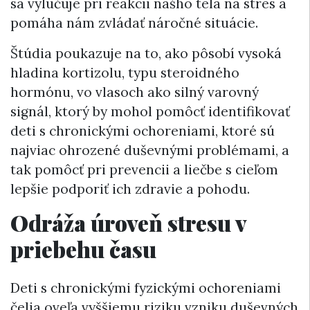
sa vylučuje pri reakcii nášho tela na stres a
pomáha nám zvládať náročné situácie.
Štúdia poukazuje na to, ako pôsobí vysoká
hladina kortizolu, typu steroidného
hormónu, vo vlasoch ako silný varovný
signál, ktorý by mohol pomôcť identifikovať
deti s chronickými ochoreniami, ktoré sú
najviac ohrozené duševnými problémami, a
tak pomôcť pri prevencii a liečbe s cieľom
lepšie podporiť ich zdravie a pohodu.
Odráža úroveň stresu v
priebehu času
Deti s chronickými fyzickými ochoreniami
čelia oveľa vyššiemu riziku vzniku duševných