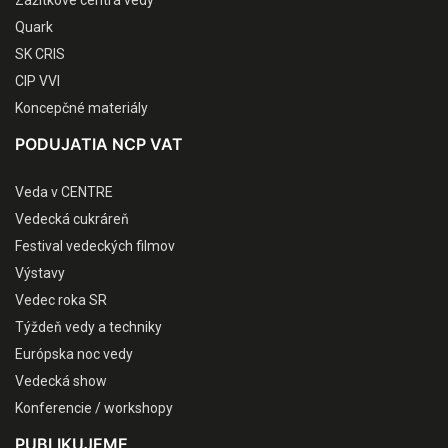
Zážitkové centrá vedy
Quark
SK CRIS
CIP VVI
Koncepčné materiály
PODUJATIA NCP VAT
Veda v CENTRE
Vedecká cukráreň
Festival vedeckých filmov
Výstavy
Vedec roka SR
Týždeň vedy a techniky
Európska noc vedy
Vedecká show
Konferencie / workshopy
PUBLIKUJEME