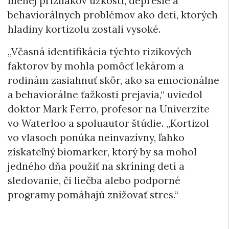
menej príznakov úzkosti, depresie a
behaviorálnych problémov ako deti, ktorých
hladiny kortizolu zostali vysoké.
„Včasná identifikácia týchto rizikových
faktorov by mohla pomôcť lekárom a
rodinám zasiahnuť skôr, ako sa emocionálne
a behaviorálne ťažkosti prejavia,“ uviedol
doktor Mark Ferro, profesor na Univerzite
vo Waterloo a spoluautor štúdie. „Kortizol
vo vlasoch ponúka neinvazívny, ľahko
získateľný biomarker, ktorý by sa mohol
jedného dňa použiť na skríning detí a
sledovanie, či liečba alebo podporné
programy pomáhajú znižovať stres.“