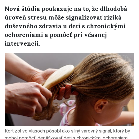
Nová štúdia poukazuje na to, že dlhodobá
úroveň stresu môže signalizovať riziká
duševného zdravia u detí s chronickými
ochoreniami a pomôcť pri včasnej
intervencii.
Kortizol vo vlasoch pôsobí ako silný varovný signál, ktorý by
mohol pomôcť identifikovať deti s chronickými ochoreniami.