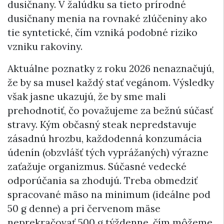
dusičnany. V žalúdku sa tieto prírodné
dusičnany menia na rovnaké zlúčeniny ako
tie syntetické, čím vzniká podobné riziko
vzniku rakoviny.
Aktuálne poznatky z roku 2026 nenaznačujú,
že by sa musel každý stať vegánom. Výsledky
však jasne ukazujú, že by sme mali
prehodnotiť, čo považujeme za bežnú súčasť
stravy. Kým občasný steak nepredstavuje
zásadnú hrozbu, každodenná konzumácia
údenín (obzvlášť tých vyprážaných) výrazne
zaťažuje organizmus. Súčasné vedecké
odporúčania sa zhodujú. Treba obmedziť
spracované mäso na minimum (ideálne pod
50 g denne) a pri červenom mäse
neprekračovať 500 g týždenne, čím môžeme