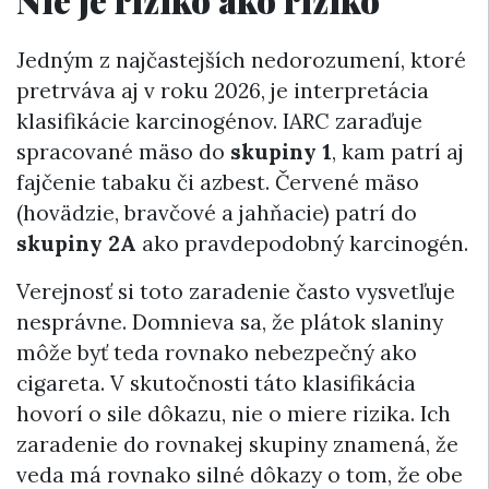
Jedným z najčastejších nedorozumení, ktoré
pretrváva aj v roku 2026, je interpretácia
klasifikácie karcinogénov. IARC zaraďuje
spracované mäso do
skupiny 1
, kam patrí aj
fajčenie tabaku či azbest. Červené mäso
(hovädzie, bravčové a jahňacie) patrí do
skupiny 2A
ako pravdepodobný karcinogén.
Verejnosť si toto zaradenie často vysvetľuje
nesprávne. Domnieva sa, že plátok slaniny
môže byť teda rovnako nebezpečný ako
cigareta. V skutočnosti táto klasifikácia
hovorí o sile dôkazu, nie o miere rizika. Ich
zaradenie do rovnakej skupiny znamená, že
veda má rovnako silné dôkazy o tom, že obe