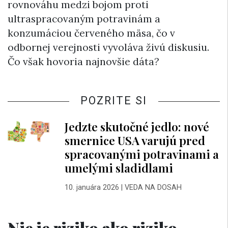
rovnováhu medzi bojom proti
ultraspracovaným potravinám a
konzumáciou červeného mäsa, čo v
odbornej verejnosti vyvoláva živú diskusiu.
Čo však hovoria najnovšie dáta?
POZRITE SI
Jedzte skutočné jedlo: nové
smernice USA varujú pred
spracovanými potravinami a
umelými sladidlami
10. januára 2026
|
VEDA NA DOSAH
Nie je riziko ako riziko