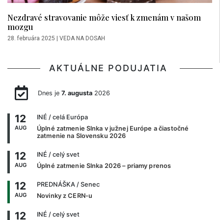
Nezdravé stravovanie môže viesť k zmenám v našom
mozgu
28. februára 2025
|
VEDA NA DOSAH
AKTUÁLNE PODUJATIA
Dnes je
7. augusta
2026
12
INÉ
/ celá Európa
AUG
Úplné zatmenie Slnka v južnej Európe a čiastočné
zatmenie na Slovensku 2026
12
INÉ
/ celý svet
AUG
Úplné zatmenie Slnka 2026 – priamy prenos
12
PREDNÁŠKA
/ Senec
AUG
Novinky z CERN-u
12
INÉ
/ celý svet