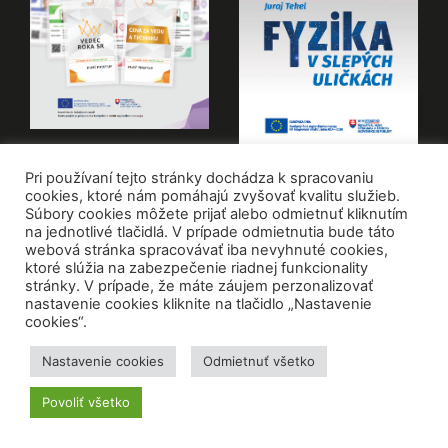
Pri používaní tejto stránky dochádza k spracovaniu
VŠETKY PUBLIKÁCIE
cookies, ktoré nám pomáhajú zvyšovať kvalitu služieb.
Súbory cookies môžete prijať alebo odmietnuť kliknutím
na jednotlivé tlačidlá. V prípade odmietnutia bude táto
© CVTI SR
Zásady ochrany osobných údajov
webová stránka spracovávať iba nevyhnuté cookies,
ktoré slúžia na zabezpečenie riadnej funkcionality
stránky. V prípade, že máte záujem perzonalizovať
Vyhlásenie o prístupnosti
Mapa stránky
RSS
nastavenie cookies kliknite na tlačidlo „Nastavenie
cookies“.
Nastavenie cookies
Odmietnuť všetko
Povoliť všetko