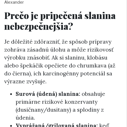
Alexander
Prečo je pripečená slanina
nebezpečnejšia?
Je dôležité zdôrazniť, že spôsob prípravy
zohráva zásadnú úlohu a môže rizikovosť
výrobku znásobiť. Ak si slaninu, klobásu
alebo špekáčik opečiete do chrumkava (až
do čierna), ich karcinogénny potenciál sa
výrazne zvyšuje.
Surová (údená) slanina:
obsahuje
primárne rizikové konzervanty
(dusičnany/dusitany) a splodiny z
údenia.
Vyprážaná/grilovaná slanina:
keď