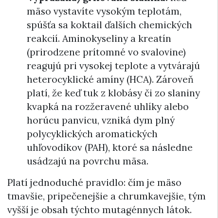
mäso vystavíte vysokým teplotám,
spúšťa sa koktail ďalších chemických
reakcií. Aminokyseliny a kreatín
(prirodzene prítomné vo svalovine)
reagujú pri vysokej teplote a vytvárajú
heterocyklické amíny (HCA). Zároveň
platí, že keď tuk z klobásy či zo slaniny
kvapká na rozžeravené uhlíky alebo
horúcu panvicu, vzniká dym plný
polycyklických aromatických
uhľovodíkov (PAH), ktoré sa následne
usádzajú na povrchu mäsa.
Platí jednoduché pravidlo: čím je mäso
tmavšie, pripečenejšie a chrumkavejšie, tým
vyšší je obsah týchto mutagénnych látok.