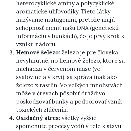
heterocyklické amíny a polycyklické
aromatické uhľovodíky. Tieto látky
nazývame mutagénmi, pretože majú
schopnosť meniť našu DNA (genetickú
informáciu v bunkách), čo je prvý krok k
vzniku nádoru.
Hemové železo:
železo je pre človeka
nevyhnutné, no hemové železo, ktoré sa
nachádza v červenom mäse (vo
svalovine a v krvi), sa správa inak ako
železo z rastlín. Vo veľkých množstvách
môže v črevách pôsobiť dráždivo,
poškodzovať bunky a podporovať vznik
toxických zlúčenín.
Oxidačný stres:
všetky vyššie
spomenuté procesy vedú v tele k stavu,