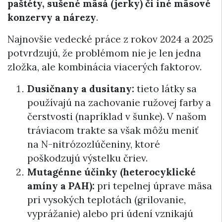
paštéty, sušené mäsá (jerky) či iné mäsové
konzervy a nárezy
.
Najnovšie vedecké práce z rokov 2024 a 2025
potvrdzujú, že problémom nie je len jedna
zložka, ale kombinácia viacerých faktorov.
Dusičnany a dusitany:
tieto látky sa
používajú na zachovanie ružovej farby a
čerstvosti (napríklad v šunke). V našom
tráviacom trakte sa však môžu meniť
na N-nitrózozlúčeniny, ktoré
poškodzujú výstelku čriev.
Mutagénne účinky (heterocyklické
amíny a PAH):
pri tepelnej úprave mäsa
pri vysokých teplotách (grilovanie,
vyprážanie) alebo pri údení vznikajú