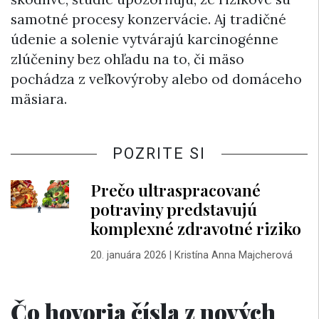
samotné procesy konzervácie. Aj tradičné
údenie a solenie vytvárajú karcinogénne
zlúčeniny bez ohľadu na to, či mäso
pochádza z veľkovýroby alebo od domáceho
mäsiara.
POZRITE SI
Prečo ultraspracované
potraviny predstavujú
komplexné zdravotné riziko
20. januára 2026
|
Kristína Anna Majcherová
Čo hovoria čísla z nových