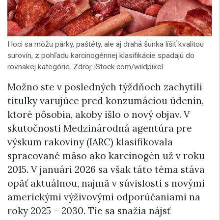
Hoci sa môžu párky, paštéty, ale aj drahá šunka líšiť kvalitou
surovín, z pohľadu karcinogénnej klasifikácie spadajú do
rovnakej kategórie. Zdroj: iStock.com/wildpixel
Možno ste v posledných týždňoch zachytili
titulky varujúce pred konzumáciou údenín,
ktoré pôsobia, akoby išlo o nový objav. V
skutočnosti Medzinárodná agentúra pre
výskum rakoviny (IARC) klasifikovala
spracované mäso ako karcinogén už v roku
2015. V januári 2026 sa však táto téma stáva
opäť aktuálnou, najmä v súvislosti s novými
americkými výživovými odporúčaniami na
roky 2025 – 2030. Tie sa snažia nájsť