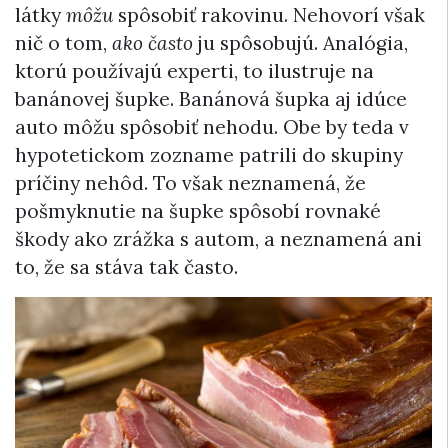
látky
môžu
spôsobiť rakovinu. Nehovorí však
nič o tom,
ako často
ju spôsobujú. Analógia,
ktorú používajú experti, to ilustruje na
banánovej šupke. Banánová šupka aj idúce
auto môžu spôsobiť nehodu. Obe by teda v
hypotetickom zozname patrili do skupiny
príčiny nehôd. To však neznamená, že
pošmyknutie na šupke spôsobí rovnaké
škody ako zrážka s autom, a neznamená ani
to, že sa stáva tak často.