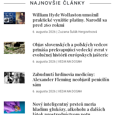
NAJNOVŠIE ČLÁNKY
William Hyde Wollaston umožnil
praktické využitie platiny. Narodil sa
pred 260 rokmi
6. augusta 2026
|
Zuzana Šulák Hergovitsová
Objav slovenských a poľských vedcov
prináša prekvapujúci vedecký zvrat v
evolučnej histórii európskych jašteríc
6. augusta 2026
|
VEDA NA DOSAH
Zabudnutí hrdinovia medicíny:
Alexander Fleming neobjavil penicilín
sám
6. augusta 2026
|
VEDA NA DOSAH
Nový inteligentný prsteň meria
hladinu glukózy, alkoholu a ďalších
látok prostredníctvom potu