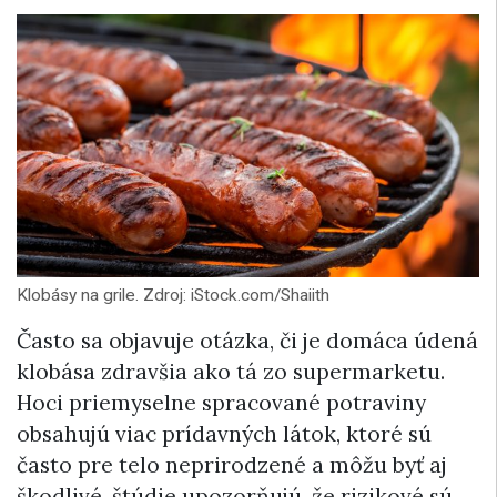
Klobásy na grile. Zdroj: iStock.com/Shaiith
Často sa objavuje otázka, či je domáca údená
klobása zdravšia ako tá zo supermarketu.
Hoci priemyselne spracované potraviny
obsahujú viac prídavných látok, ktoré sú
často pre telo neprirodzené a môžu byť aj
škodlivé, štúdie upozorňujú, že rizikové sú