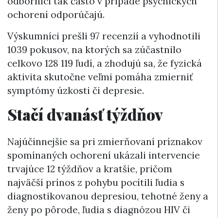
odborníci tak často v prípade psychických
ochorení odporúčajú.
Výskumníci prešli 97 recenzií a vyhodnotili
1039 pokusov, na ktorých sa zúčastnilo
celkovo 128 119 ľudí, a zhodujú sa, že fyzická
aktivita skutočne veľmi pomáha zmierniť
symptómy úzkosti či depresie.
Stačí dvanásť týždňov
Najúčinnejšie sa pri zmierňovaní príznakov
spomínaných ochorení ukázali intervencie
trvajúce 12 týždňov a kratšie, pričom
najväčší prínos z pohybu pocítili ľudia s
diagnostikovanou depresiou, tehotné ženy a
ženy po pôrode, ľudia s diagnózou HIV či