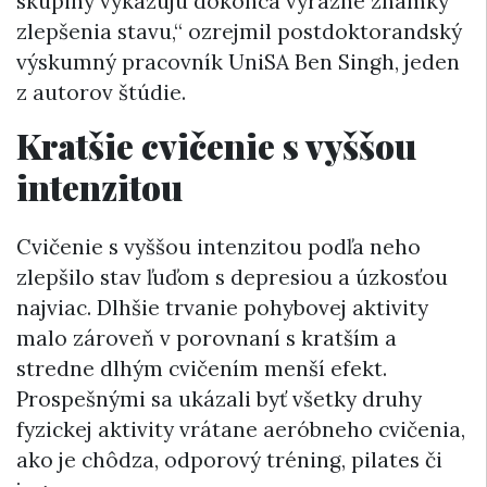
skupiny vykazujú dokonca výrazné známky
zlepšenia stavu,“ ozrejmil postdoktorandský
výskumný pracovník UniSA Ben Singh, jeden
z autorov štúdie.
Kratšie cvičenie s vyššou
intenzitou
Cvičenie s vyššou intenzitou podľa neho
zlepšilo stav ľuďom s depresiou a úzkosťou
najviac. Dlhšie trvanie pohybovej aktivity
malo zároveň v porovnaní s kratším a
stredne dlhým cvičením menší efekt.
Prospešnými sa ukázali byť všetky druhy
fyzickej aktivity vrátane aeróbneho cvičenia,
ako je chôdza, odporový tréning, pilates či