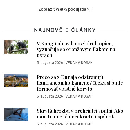
Zobraziť všetky podujatia >>
NAJNOVŠIE ČLÁNKY
V Kongu objavili nový druh opice,
vyznačuje sa oranžovým fľakom na
ústach
5. augusta 2026
|
VEDA NA DOSAH
Prečo sa z Dunaja odstraňujú
Lanfranconiho kamene? Rieka si bude
formovať vlastné koryto
5. augusta 2026
|
VEDA NA DOSAH
Skrytá hrozba v prehriatej spálni: Ako
nám tropické noci kradnú spánok
5. augusta 2026
|
VEDA NA DOSAH