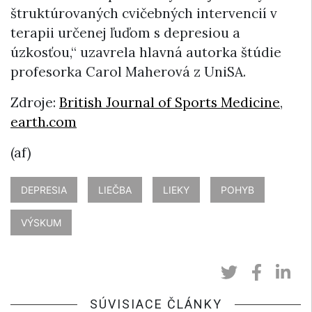
štruktúrovaných cvičebných intervencií v
terapii určenej ľuďom s depresiou a
úzkosťou,“ uzavrela hlavná autorka štúdie
profesorka Carol Maherová z UniSA.
Zdroje:
British Journal of Sports Medicine
,
earth.com
(af)
DEPRESIA
LIEČBA
LIEKY
POHYB
VÝSKUM
SÚVISIACE ČLÁNKY