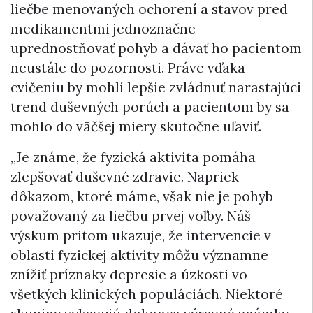
liečbe menovaných ochorení a stavov pred
medikamentmi jednoznačne
uprednostňovať pohyb a dávať ho pacientom
neustále do pozornosti. Práve vďaka
cvičeniu by mohli lepšie zvládnuť narastajúci
trend duševných porúch a pacientom by sa
mohlo do väčšej miery skutočne uľaviť.
„Je známe, že fyzická aktivita pomáha
zlepšovať duševné zdravie. Napriek
dôkazom, ktoré máme, však nie je pohyb
považovaný za liečbu prvej voľby. Náš
výskum pritom ukazuje, že intervencie v
oblasti fyzickej aktivity môžu významne
znížiť príznaky depresie a úzkosti vo
všetkých klinických populáciách. Niektoré