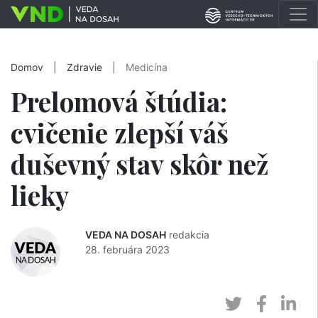
Domov
|
Zdravie
|
Medicína
Prelomová štúdia:
cvičenie zlepší váš
duševný stav skôr než
lieky
VEDA NA DOSAH
redakcia
28. februára 2023