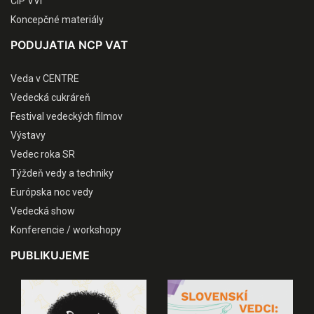
CIP VVI
Koncepčné materiály
PODUJATIA NCP VAT
Veda v CENTRE
Vedecká cukráreň
Festival vedeckých filmov
Výstavy
Vedec roka SR
Týždeň vedy a techniky
Európska noc vedy
Vedecká show
Konferencie / workshopy
PUBLIKUJEME