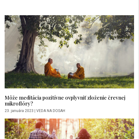
Môže meditácia pozitívne ovplyvniť zloženie črevnej
mikroflóry?
23. januára 2023
|
VEDA NA DOSAH