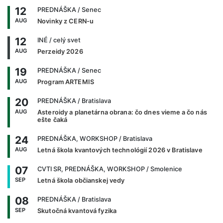
12
PREDNÁŠKA
/ Senec
AUG
Novinky z CERN-u
12
INÉ
/ celý svet
AUG
Perzeidy 2026
19
PREDNÁŠKA
/ Senec
AUG
Program ARTEMIS
20
PREDNÁŠKA
/ Bratislava
AUG
Asteroidy a planetárna obrana: čo dnes vieme a čo nás
ešte čaká
24
PREDNÁŠKA, WORKSHOP
/ Bratislava
AUG
Letná škola kvantových technológií 2026 v Bratislave
07
CVTI SR, PREDNÁŠKA, WORKSHOP
/ Smolenice
SEP
Letná škola občianskej vedy
08
PREDNÁŠKA
/ Bratislava
SEP
Skutočná kvantová fyzika