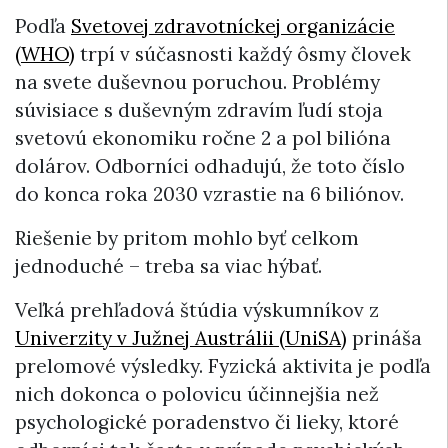
Podľa
Svetovej zdravotníckej organizácie
(WHO)
trpí v súčasnosti každý ôsmy človek
na svete duševnou poruchou. Problémy
súvisiace s duševným zdravím ľudí stoja
svetovú ekonomiku ročne 2 a pol bilióna
dolárov. Odborníci odhadujú, že toto číslo
do konca roka 2030 vzrastie na 6 biliónov.
Riešenie by pritom mohlo byť celkom
jednoduché – treba sa viac hýbať.
Veľká prehľadová štúdia výskumníkov z
Univerzity v Južnej Austrálii (UniSA)
prináša
prelomové výsledky. Fyzická aktivita je podľa
nich dokonca o polovicu účinnejšia než
psychologické poradenstvo či lieky, ktoré