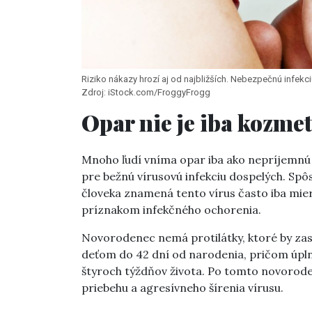
Riziko nákazy hrozí aj od najbližších. Nebezpečnú infek
Zdroj: iStock.com/FroggyFrogg
Opar nie je iba kozme
Mnoho ľudí vníma opar iba ako nepríjemnú 
pre bežnú vírusovú infekciu dospelých. Spô
človeka znamená tento vírus často iba mier
príznakom infekčného ochorenia.
Novorodenec nemá protilátky, ktoré by zasta
deťom do 42 dní od narodenia, pričom úpln
štyroch týždňov života. Po tomto novorode
priebehu a agresívneho šírenia vírusu.