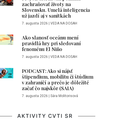
zachraňovať životy na
Slovensku. Umelá inteligencia
už jazdí aj v sanitkách
7. augusta 2026
|
VEDA NA DOSAH
Ako slanosť oceánu mení
pravidlá hry pri sledovaní
fenoménu El Niño
7. augusta 2026
|
VEDA NA DOSAH
PODCAST: Ako si nájsť
štipendium, mobilitu či štúdium
v zahraničí a prečo je dôležité
začať čo najskôr (SAIA)
7. augusta 2026
|
Sára Molitorisová
AKTIVITY CVTI SR