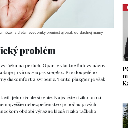
ciu môže na dieťa nevedomky preniesť aj bozk od vlastnej mamy.
tický problém
vyrážku na perách. Opar je vlastne ľudový názov
P
sobuje ju vírus
Herpes simplex
. Pre dospelého
m
ny diskomfort a svrbenie. Tento pľuzgier je však
K
vili jeho rýchle šírenie. Najväčšie riziko hrozí
e najvyššie nebezpečenstvo je počas prvých
neckom období výrazne klesá riziko ťažkého