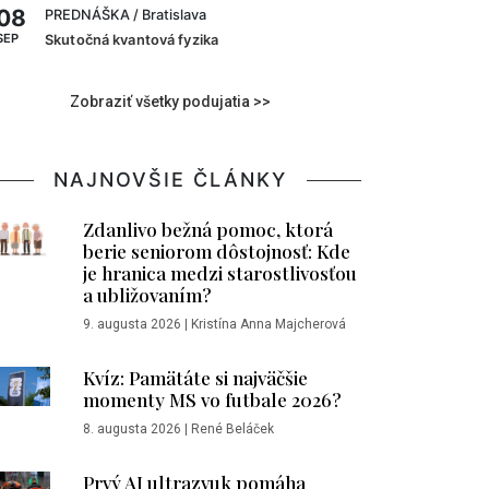
08
PREDNÁŠKA
/ Bratislava
SEP
Skutočná kvantová fyzika
Zobraziť všetky podujatia >>
NAJNOVŠIE ČLÁNKY
Zdanlivo bežná pomoc, ktorá
berie seniorom dôstojnosť: Kde
je hranica medzi starostlivosťou
a ubližovaním?
9. augusta 2026
|
Kristína Anna Majcherová
Kvíz: Pamätáte si najväčšie
momenty MS vo futbale 2026?
8. augusta 2026
|
René Beláček
Prvý AI ultrazvuk pomáha