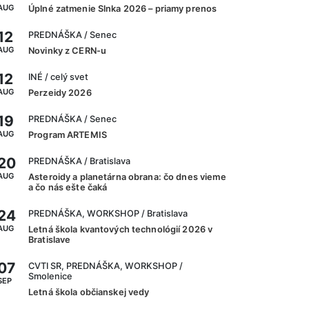
AUG
Úplné zatmenie Slnka 2026 – priamy prenos
12
PREDNÁŠKA
/ Senec
AUG
Novinky z CERN-u
12
INÉ
/ celý svet
AUG
Perzeidy 2026
19
PREDNÁŠKA
/ Senec
AUG
Program ARTEMIS
20
PREDNÁŠKA
/ Bratislava
AUG
Asteroidy a planetárna obrana: čo dnes vieme
a čo nás ešte čaká
24
PREDNÁŠKA, WORKSHOP
/ Bratislava
AUG
Letná škola kvantových technológií 2026 v
Bratislave
07
CVTI SR, PREDNÁŠKA, WORKSHOP
/
Smolenice
SEP
Letná škola občianskej vedy