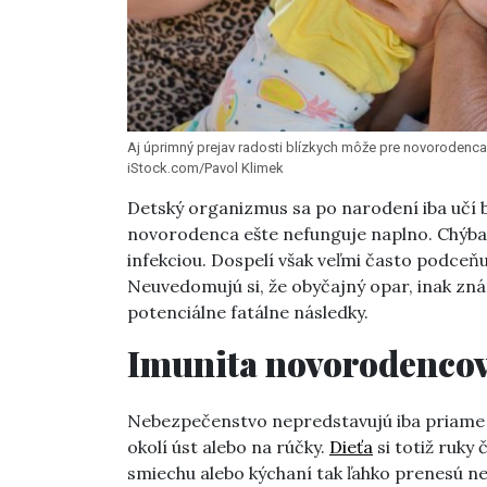
Aj úprimný prejav radosti blízkych môže pre novorodenc
iStock.com/Pavol Klimek
Detský organizmus sa po narodení iba učí 
novorodenca ešte nefunguje naplno. Chýba m
infekciou. Dospelí však veľmi často podceň
Neuvedomujú si, že obyčajný opar, inak zn
potenciálne fatálne následky.
Imunita novorodencov
Nebezpečenstvo nepredstavujú iba priame b
okolí úst alebo na rúčky.
Dieťa
si totiž ruky 
smiechu alebo kýchaní tak ľahko prenesú 