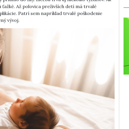
ú ťažké. Až polovica preživších detí má trvalé
likácie. Patrí sem napríklad trvalé poškodenie
ný vývoj.