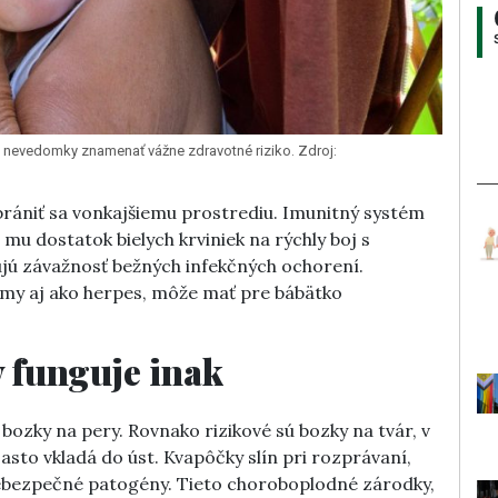
a nevedomky znamenať vážne zdravotné riziko. Zdroj:
brániť sa vonkajšiemu prostrediu. Imunitný systém
u dostatok bielych krviniek na rýchly boj s
ujú závažnosť bežných infekčných ochorení.
ámy aj ako herpes, môže mať pre bábätko
 funguje inak
ozky na pery. Rovnako rizikové sú bozky na tvár, v
často vkladá do úst. Kvapôčky slín pri rozprávaní,
nebezpečné patogény. Tieto choroboplodné zárodky,