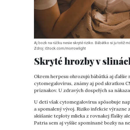
Aj bozk na rúčku nesie skryté riziko. Bábätko si ju totiž 
Zdroj: iStock.com/morrowlight
Skryté hrozby v slinác
Okrem herpesu ohrozujú bábätká aj ďalšie n
cytomegalovírus, známy aj pod skratkou CM
príznakov. U zdravých dospelých sa nákaza
U detí však cytomegalovírus spôsobuje napr
a spomalený vývoj. Riziko infekcie výrazne 
skúšanie teploty mlieka z rovnakej fľašky a
Patria sem aj vyššie spomínané bozky na n