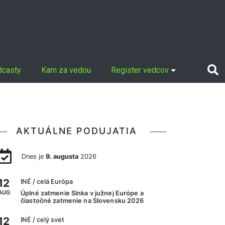
dcasty
Kam za vedou
Register vedcov
AKTUÁLNE PODUJATIA
Dnes je
9. augusta
2026
12
INÉ
/ celá Európa
AUG
Úplné zatmenie Slnka v južnej Európe a
čiastočné zatmenie na Slovensku 2026
12
INÉ
/ celý svet