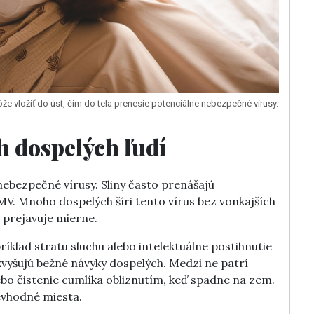
môže vložiť do úst, čím do tela prenesie potenciálne nebezpečné vírusy.
h dospelých ľudí
ebezpečné vírusy. Sliny často prenášajú
V. Mnoho dospelých šíri tento vírus bez vonkajších
 prejavuje mierne.
íklad stratu sluchu alebo intelektuálne postihnutie
zvyšujú bežné návyky dospelých. Medzi ne patrí
lebo čistenie cumlíka obliznutím, keď spadne na zem.
evhodné miesta.