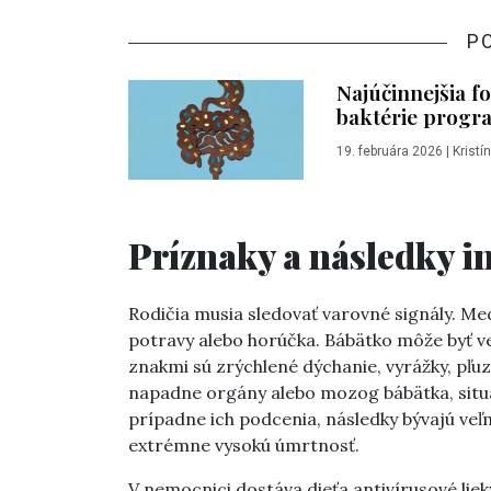
P
Najúčinnejšia f
baktérie progr
19. februára 2026
|
Krist
Príznaky a následky i
Rodičia musia sledovať varovné signály. M
potravy alebo horúčka. Bábätko môže byť ve
znakmi sú zrýchlené dýchanie, vyrážky, pľu
napadne orgány alebo mozog bábätka, situáci
prípadne ich podcenia, následky bývajú veľ
extrémne vysokú úmrtnosť.
V nemocnici dostáva dieťa antivírusové lieky