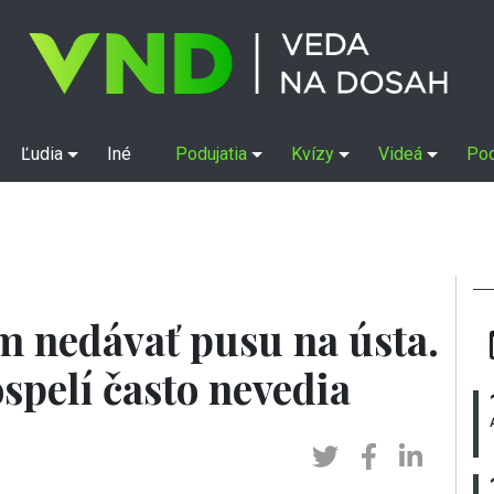
Ľudia
Iné
Podujatia
Kvízy
Videá
Po
 nedávať pusu na ústa.
ospelí často nevedia