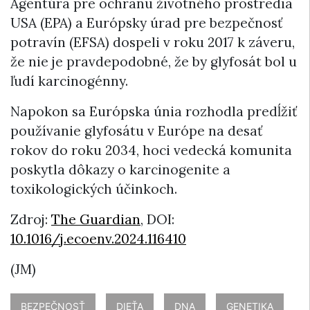
Agentúra pre ochranu životného prostredia
USA (EPA) a Európsky úrad pre bezpečnosť
potravín (EFSA) dospeli v roku 2017 k záveru,
že nie je pravdepodobné, že by glyfosát bol u
ľudí karcinogénny.
Napokon sa Európska únia rozhodla predĺžiť
používanie glyfosátu v Európe na desať
rokov do roku 2034, hoci vedecká komunita
poskytla dôkazy o karcinogenite a
toxikologických účinkoch.
Zdroj:
The Guardian
, DOI:
10.1016/j.ecoenv.2024.116410
(JM)
BEZPEČNOSŤ
DIEŤA
DNA
GENETIKA