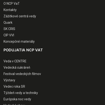
O NCP VaT
Kontakty
Zážitkové centrá vedy
Quark
SK CRIS
CIP VVI
Koncepčné materiály
PODUJATIA NCP VAT
Veda v CENTRE
Vedecká cukráreň
Festival vedeckých filmov
Výstavy
Vedec roka SR
Týždeň vedy a techniky
Európska noc vedy