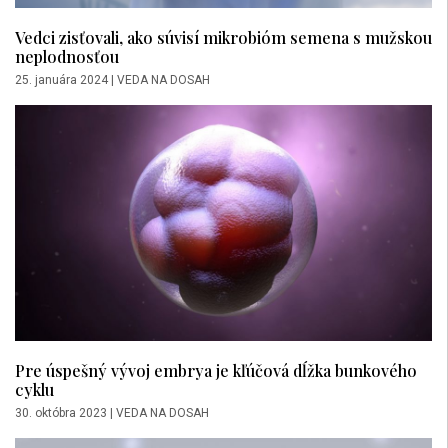
Vedci zisťovali, ako súvisí mikrobióm semena s mužskou
neplodnosťou
25. januára 2024
|
VEDA NA DOSAH
Pre úspešný vývoj embrya je kľúčová dĺžka bunkového
cyklu
30. októbra 2023
|
VEDA NA DOSAH