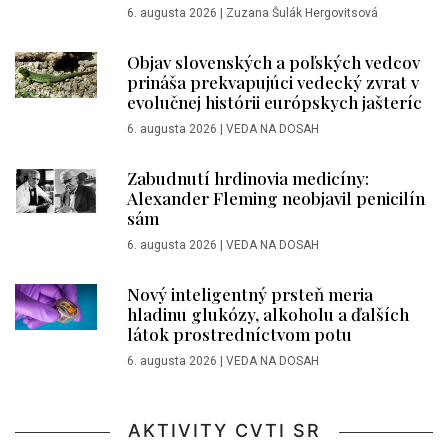
6. augusta 2026
|
Zuzana Šulák Hergovitsová
Objav slovenských a poľských vedcov
prináša prekvapujúci vedecký zvrat v
evolučnej histórii európskych jašteríc
6. augusta 2026
|
VEDA NA DOSAH
Zabudnutí hrdinovia medicíny:
Alexander Fleming neobjavil penicilín
sám
6. augusta 2026
|
VEDA NA DOSAH
Nový inteligentný prsteň meria
hladinu glukózy, alkoholu a ďalších
látok prostredníctvom potu
6. augusta 2026
|
VEDA NA DOSAH
AKTIVITY CVTI SR