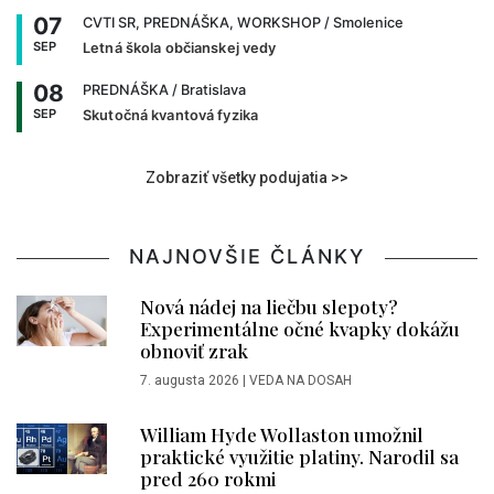
07
CVTI SR, PREDNÁŠKA, WORKSHOP
/ Smolenice
SEP
Letná škola občianskej vedy
08
PREDNÁŠKA
/ Bratislava
SEP
Skutočná kvantová fyzika
Zobraziť všetky podujatia >>
NAJNOVŠIE ČLÁNKY
Nová nádej na liečbu slepoty?
Experimentálne očné kvapky dokážu
obnoviť zrak
7. augusta 2026
|
VEDA NA DOSAH
William Hyde Wollaston umožnil
praktické využitie platiny. Narodil sa
pred 260 rokmi