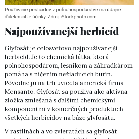
Používanie pesticídov v poľnohospodárstve má údajne
ďalekosiahle účinky. Zdroj: iStockphoto.com
Najpoužívanejší herbicíd
Glyfosát je celosvetovo najpoužívanejší
herbicíd. Je to chemická látka, ktorá
poľnohospodárom, lesníkom a záhradkárom
pomáha s ničením nežiaducich burín.
Pôvodne ju na trh uviedla americká firma
Monsanto. Glyfosát sa používa ako aktívna
zložka zmiešaná s ďalšími chemickými
komponentmi v komerčných produktoch
všetkých herbicídov na báze glyfosátu.
V rastlinách a vo zvieratách sa glyfosát