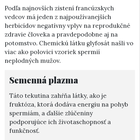
Podľa najnovších zistení francúzskych
vedcov má jeden z najpoužívanejších
herbicídov negatívny vplyv na reprodukčné
zdravie človeka a pravdepodobne aj na
potomstvo. Chemickú látku glyfosát našli vo
viac ako polovici vzoriek spermií
neplodných mužov.
Semenná plazma
Táto tekutina zahŕňa látky, ako je
fruktóza, ktorá dodáva energiu na pohyb
spermiám, a ďalšie zlúčeniny
podporujúce ich životaschopnosť a
funkčnosť.