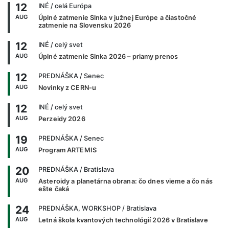
12
INÉ
/ celá Európa
AUG
Úplné zatmenie Slnka v južnej Európe a čiastočné
zatmenie na Slovensku 2026
12
INÉ
/ celý svet
AUG
Úplné zatmenie Slnka 2026 – priamy prenos
12
PREDNÁŠKA
/ Senec
AUG
Novinky z CERN-u
12
INÉ
/ celý svet
AUG
Perzeidy 2026
19
PREDNÁŠKA
/ Senec
AUG
Program ARTEMIS
20
PREDNÁŠKA
/ Bratislava
AUG
Asteroidy a planetárna obrana: čo dnes vieme a čo nás
ešte čaká
24
PREDNÁŠKA, WORKSHOP
/ Bratislava
AUG
Letná škola kvantových technológií 2026 v Bratislave