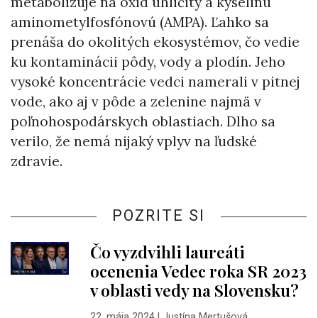
metabolizuje na oxid uhličitý a kyselinu
aminometylfosfónovú (AMPA). Ľahko sa
prenáša do okolitých ekosystémov, čo vedie
ku kontaminácii pôdy, vody a plodín. Jeho
vysoké koncentrácie vedci namerali v pitnej
vode, ako aj v pôde a zelenine najmä v
poľnohospodárskych oblastiach. Dlho sa
verilo, že nemá nijaký vplyv na ľudské
zdravie.
POZRITE SI
Čo vyzdvihli laureáti
ocenenia Vedec roka SR 2023
v oblasti vedy na Slovensku?
22. mája 2024
|
Justína Mertušová