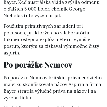
Bayer. Keď austrálska vláda zvýšila odmenu
o ďalších 5 000 libier, chemik George
Nicholas túto výzvu prijal.
Použitím primitívnych zariadení pri
pokusoch, pri ktorých ho v laboratóriu
takmer oslepila explózia éteru, vynašiel
postup, ktorým sa získaval výnimočne čistý
aspirín.
Po porážke Nemcov
Po porážke Nemcov britská správa cudzieho
majetku skonfiškovala názov Aspirin a firma
Bayer stratila výlučné práva na názov i na
výrobu lieku.