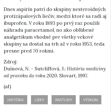
Dnes aspirín patrí do skupiny nesteroidných
protizápalových liečiv, medzi ktoré sa radí aj
ibuprofen. V roku 1893 po prvý raz použili
náhradu paracetamol, no ako obľúbené
analgetikum vhodné pre všetky vekové
skupiny sa dostal na trh až v roku 1953, teda
presne pred 70 rokmi.
Zdroj:
Duinová, N. – Sutcliffová, J.:
História medicíny
od praveku do roku 2020.
Slovart, 1997.
(af)
HISTÓRIA
LIEKY
RASTLINY
VÝSKUM