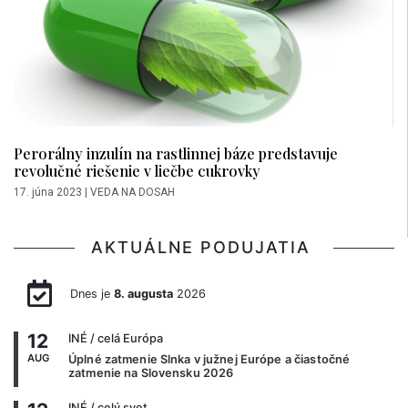
Perorálny inzulín na rastlinnej báze predstavuje
revolučné riešenie v liečbe cukrovky
17. júna 2023
|
VEDA NA DOSAH
AKTUÁLNE PODUJATIA
Dnes je
8. augusta
2026
12
INÉ
/ celá Európa
AUG
Úplné zatmenie Slnka v južnej Európe a čiastočné
zatmenie na Slovensku 2026
INÉ
/ celý svet