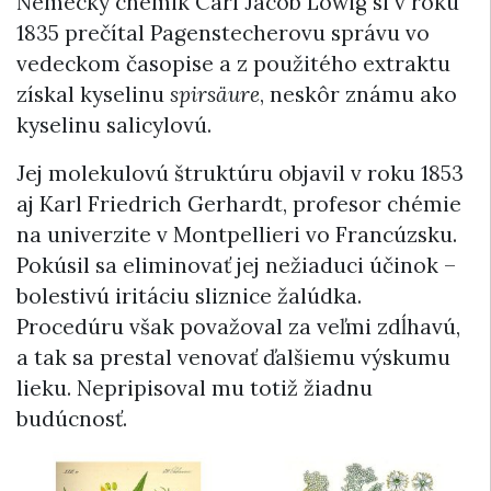
Nemecký chemik Carl Jacob Löwig si v roku
1835 prečítal Pagenstecherovu správu vo
vedeckom časopise a z použitého extraktu
získal kyselinu
spirsäure
, neskôr známu ako
kyselinu salicylovú.
Jej molekulovú štruktúru objavil v roku 1853
aj Karl Friedrich Gerhardt, profesor chémie
na univerzite v Montpellieri vo Francúzsku.
Pokúsil sa eliminovať jej nežiaduci účinok –
bolestivú iritáciu sliznice žalúdka.
Procedúru však považoval za veľmi zdĺhavú,
a tak sa prestal venovať ďalšiemu výskumu
lieku. Nepripisoval mu totiž žiadnu
budúcnosť.