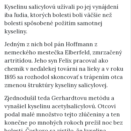
Kyselinu salicylovú užívali po jej vynájdení
iba ľudia, ktorých bolesti boli väčšie než
bolesti spôsobené požitím samotnej
kyseliny.
Jedným z nich bol pán Hoffmann z
nemeckého mestečka Elberfeld, zmrzačený
artritídou. Jeho syn Felix pracoval ako
chemik v neďalekej továrni na lieky a v roku
1895 sa rozhodol skoncovať s trápením otca
zmenou štruktúry kyseliny salicylovej.
Zjednodušil teda Gerhardtovu metódu a
vynašiel kyselinu acetylsalicylovú. Otcovi
podal malé množstvo tejto zlúčeniny a ten
konečne po mnohých rokoch prežil noc bez
bolesti. Čoskoro sa zistilo, že kyselina