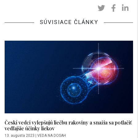
SÚVISIACE ČLÁNKY
Českí vedci vylepšujú liečbu rakoviny a snažia sa potlačiť
vedľajšie účinky liekov
13. augusta 2023
|
VEDA NA DOSAH