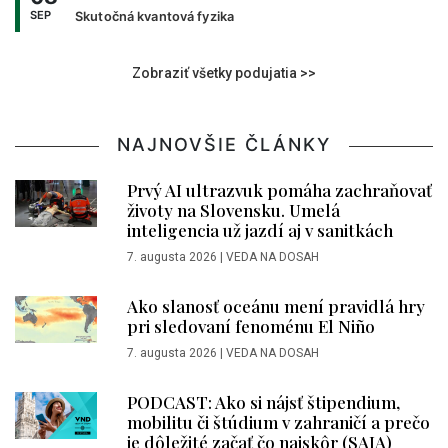
SEP
Skutočná kvantová fyzika
Zobraziť všetky podujatia >>
NAJNOVŠIE ČLÁNKY
Prvý AI ultrazvuk pomáha zachraňovať
životy na Slovensku. Umelá
inteligencia už jazdí aj v sanitkách
7. augusta 2026
|
VEDA NA DOSAH
Ako slanosť oceánu mení pravidlá hry
pri sledovaní fenoménu El Niño
7. augusta 2026
|
VEDA NA DOSAH
PODCAST: Ako si nájsť štipendium,
mobilitu či štúdium v zahraničí a prečo
je dôležité začať čo najskôr (SAIA)