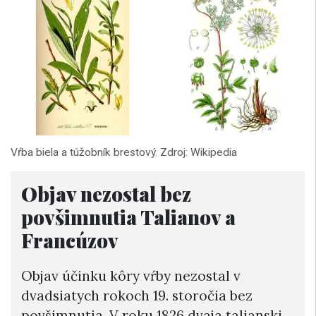
Vŕba biela a túžobník brestový. Zdroj: Wikipedia
Objav nezostal bez
povšimnutia Talianov a
Francúzov
Objav účinku kôry vŕby nezostal v
dvadsiatych rokoch 19. storočia bez
povšimnutia. V roku 1826 dvaja talianski