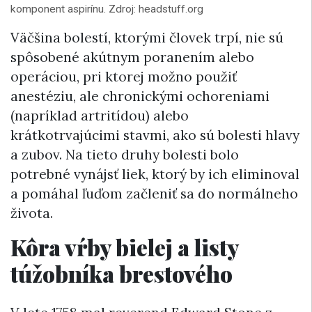
komponent aspirínu. Zdroj: headstuff.org
Väčšina bolestí, ktorými človek trpí, nie sú
spôsobené akútnym poranením alebo
operáciou, pri ktorej možno použiť
anestéziu, ale chronickými ochoreniami
(napríklad artritídou) alebo
krátkotrvajúcimi stavmi, ako sú bolesti hlavy
a zubov. Na tieto druhy bolesti bolo
potrebné vynájsť liek, ktorý by ich eliminoval
a pomáhal ľuďom začleniť sa do normálneho
života.
Kôra vŕby bielej a listy
túžobníka brestového