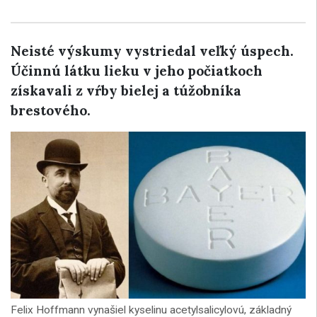
Neisté výskumy vystriedal veľký úspech.
Účinnú látku lieku v jeho počiatkoch
získavali z vŕby bielej a túžobníka
brestového.
Felix Hoffmann vynašiel kyselinu acetylsalicylovú, základný