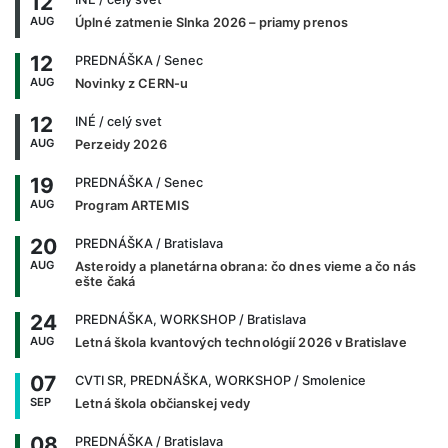
12
AUG
Úplné zatmenie Slnka 2026 – priamy prenos
12
PREDNÁŠKA
/ Senec
AUG
Novinky z CERN-u
12
INÉ
/ celý svet
AUG
Perzeidy 2026
19
PREDNÁŠKA
/ Senec
AUG
Program ARTEMIS
20
PREDNÁŠKA
/ Bratislava
AUG
Asteroidy a planetárna obrana: čo dnes vieme a čo nás
ešte čaká
24
PREDNÁŠKA, WORKSHOP
/ Bratislava
AUG
Letná škola kvantových technológií 2026 v Bratislave
07
CVTI SR, PREDNÁŠKA, WORKSHOP
/ Smolenice
SEP
Letná škola občianskej vedy
08
PREDNÁŠKA
/ Bratislava