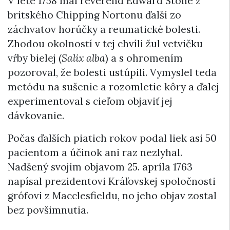
V lete 1758 mal reverend Edward Stone z
britského Chipping Nortonu ďalší zo
záchvatov horúčky a reumatické bolesti.
Zhodou okolností v tej chvíli žul vetvičku
vŕby bielej (
Salix alba
) a s ohromením
pozoroval, že bolesti ustúpili. Vymyslel teda
metódu na sušenie a rozomletie kôry a ďalej
experimentoval s cieľom objaviť jej
dávkovanie.
Počas ďalších piatich rokov podal liek asi 50
pacientom a účinok ani raz nezlyhal.
Nadšený svojím objavom 25. apríla 1763
napísal prezidentovi Kráľovskej spoločnosti
grófovi z Macclesfieldu, no jeho objav zostal
bez povšimnutia.