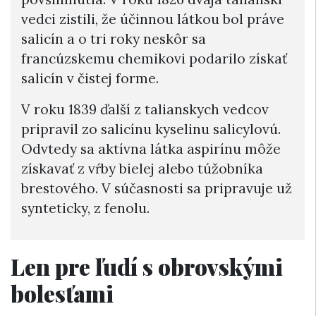
vedci zistili, že účinnou látkou bol práve
salicín a o tri roky neskôr sa
francúzskemu chemikovi podarilo získať
salicín v čistej forme.
V roku 1839 ďalší z talianskych vedcov
pripravil zo salicínu kyselinu salicylovú.
Odvtedy sa aktívna látka aspirínu môže
získavať z vŕby bielej alebo túžobníka
brestového. V súčasnosti sa pripravuje už
synteticky, z fenolu.
Len pre ľudí s obrovskými
bolesťami