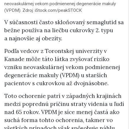
neovaskulárnej vekom podmienenej degenerácie makuly
(VPDM). Zdroj: iStock.com/peakSTOCK
V súčasnosti často skloňovaný semaglutid sa
bežne používa na liečbu cukrovky 2. typu
a najnovšie aj obezity.
Podľa vedcov z Torontskej univerzity v
Kanade môže táto látka zvyšovať riziko
vzniku neovaskulárnej vekom podmienenej
degenerácie makuly (VPDM) u starších
pacientov s cukrovkou až dvojnásobne.
Toto ochorenie patrí v západných krajinách
medzi poprednú príčinu straty videnia u ľudí
nad 65 rokov. VPDM je síce menej častá ako
suchá forma tohto ochorenia, takmer vo
všetkých prípadoch však spôsobuje náhlu,