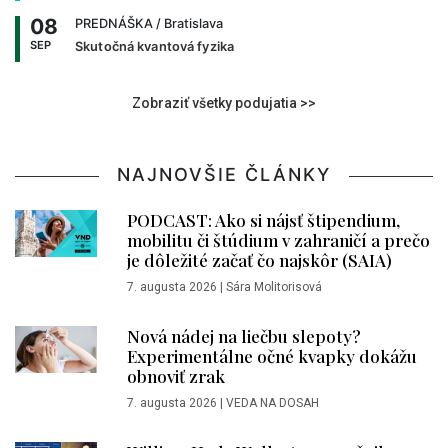
08
PREDNÁŠKA
/ Bratislava
SEP
Skutočná kvantová fyzika
Zobraziť všetky podujatia >>
NAJNOVŠIE ČLÁNKY
PODCAST: Ako si nájsť štipendium,
mobilitu či štúdium v zahraničí a prečo
je dôležité začať čo najskôr (SAIA)
7. augusta 2026
|
Sára Molitorisová
Nová nádej na liečbu slepoty?
Experimentálne očné kvapky dokážu
obnoviť zrak
7. augusta 2026
|
VEDA NA DOSAH