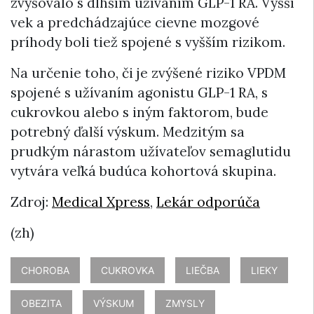
zvyšovalo s dlhším užívaním GLP-1 RA. Vyšší
vek a predchádzajúce cievne mozgové
príhody boli tiež spojené s vyšším rizikom.
Na určenie toho, či je zvýšené riziko VPDM
spojené s užívaním agonistu GLP-1 RA, s
cukrovkou alebo s iným faktorom, bude
potrebný ďalší výskum. Medzitým sa
prudkým nárastom užívateľov semaglutidu
vytvára veľká budúca kohortová skupina.
Zdroj:
Medical Xpress
,
Lekár odporúča
(zh)
CHOROBA
CUKROVKA
LIEČBA
LIEKY
OBEZITA
VÝSKUM
ZMYSLY