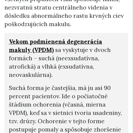
nezvratnú stratu centrálneho videnia v
dôsledku abnormálneho rastu krvných ciev
poškodzujúcich makulu.
Vekom podmienená degenerácia
makuly (VPDM)
sa vyskytuje v dvoch
formách – suchá (neexsudatívna,
atrofická) a vlhká (exsudatívna,
neovaskulárna).
Suchá forma je častejšia, má ju asi 90
percent pacientov. Ide o počiatočné
štádium ochorenia (včasná, mierna
VPDM), keď sa v sietnici tvoria usadeniny,
tzv. drúzy. Ochorenie v tejto forme
postupuje pomaly a spôsobuje zhoršenie