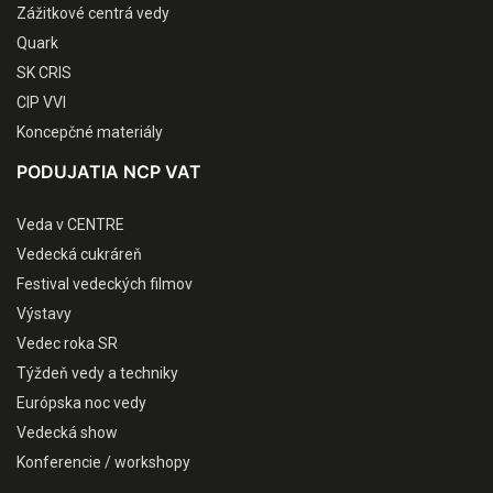
Zážitkové centrá vedy
Quark
SK CRIS
CIP VVI
Koncepčné materiály
PODUJATIA NCP VAT
Veda v CENTRE
Vedecká cukráreň
Festival vedeckých filmov
Výstavy
Vedec roka SR
Týždeň vedy a techniky
Európska noc vedy
Vedecká show
Konferencie / workshopy