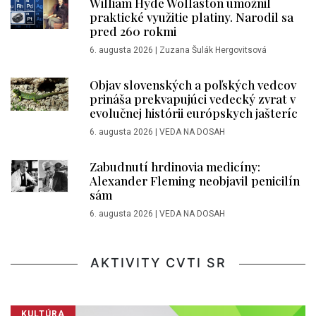
William Hyde Wollaston umožnil
praktické využitie platiny. Narodil sa
pred 260 rokmi
6. augusta 2026
|
Zuzana Šulák Hergovitsová
Objav slovenských a poľských vedcov
prináša prekvapujúci vedecký zvrat v
evolučnej histórii európskych jašteríc
6. augusta 2026
|
VEDA NA DOSAH
Zabudnutí hrdinovia medicíny:
Alexander Fleming neobjavil penicilín
sám
6. augusta 2026
|
VEDA NA DOSAH
AKTIVITY CVTI SR
KULTÚRA