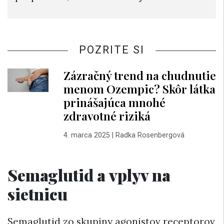
POZRITE SI
Zázračný trend na chudnutie
menom Ozempic? Skôr látka
prinášajúca mnohé
zdravotné riziká
4. marca 2025
|
Radka Rosenbergová
Semaglutid a vplyv na
sietnicu
Semaglutid zo skupiny agonistov receptorov