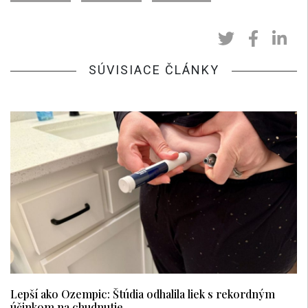
SÚVISIACE ČLÁNKY
Lepší ako Ozempic: Štúdia odhalila liek s rekordným
účinkom na chudnutie