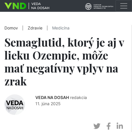
Domov
|
Zdravie
|
Medicína
Semaglutid, ktorý je aj v
lieku Ozempic, môže
mať negatívny vplyv na
zrak
VEDA NA DOSAH
redakcia
11. júna 2025