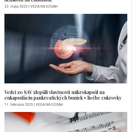
23. mája 2025
|
VEDA NA DOSAH
Vedci zo SAV zlepšili vlastnosti mikrokapsúl na
enkapsuláciu pankreatických buniek v liečbe cukrovky
11. februára 2025
|
VEDA NA DOSAH