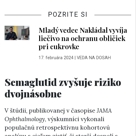
POZRITE SI
Mladý vedec Nakládal vyvíja
liečivo na ochranu obličiek
pri cukrovke
17. februára 2024
|
VEDA NA DOSAH
Semaglutid zvyšuje riziko
dvojnásobne
V štúdii, publikovanej v časopise
JAMA
Ophthalmology
, výskumníci vykonali
populačnú retrospektívnu kohortovú
analýzu s cieľom zistiť, či starší dospelí s