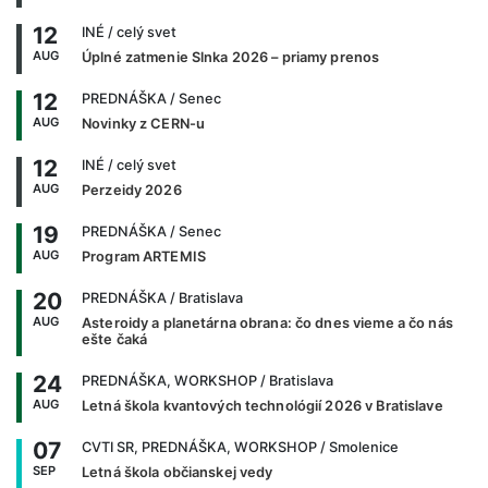
12
INÉ
/ celý svet
AUG
Úplné zatmenie Slnka 2026 – priamy prenos
12
PREDNÁŠKA
/ Senec
AUG
Novinky z CERN-u
12
INÉ
/ celý svet
AUG
Perzeidy 2026
19
PREDNÁŠKA
/ Senec
AUG
Program ARTEMIS
20
PREDNÁŠKA
/ Bratislava
AUG
Asteroidy a planetárna obrana: čo dnes vieme a čo nás
ešte čaká
24
PREDNÁŠKA, WORKSHOP
/ Bratislava
AUG
Letná škola kvantových technológií 2026 v Bratislave
07
CVTI SR, PREDNÁŠKA, WORKSHOP
/ Smolenice
SEP
Letná škola občianskej vedy