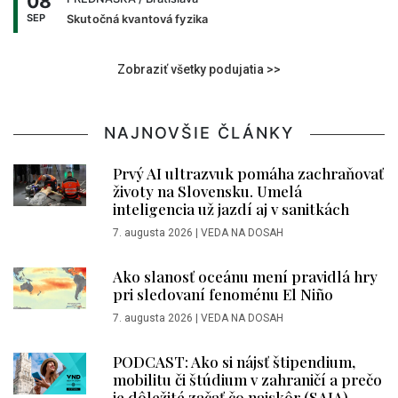
08
SEP
Skutočná kvantová fyzika
Zobraziť všetky podujatia >>
NAJNOVŠIE ČLÁNKY
Prvý AI ultrazvuk pomáha zachraňovať
životy na Slovensku. Umelá
inteligencia už jazdí aj v sanitkách
7. augusta 2026
|
VEDA NA DOSAH
Ako slanosť oceánu mení pravidlá hry
pri sledovaní fenoménu El Niño
7. augusta 2026
|
VEDA NA DOSAH
PODCAST: Ako si nájsť štipendium,
mobilitu či štúdium v zahraničí a prečo
je dôležité začať čo najskôr (SAIA)