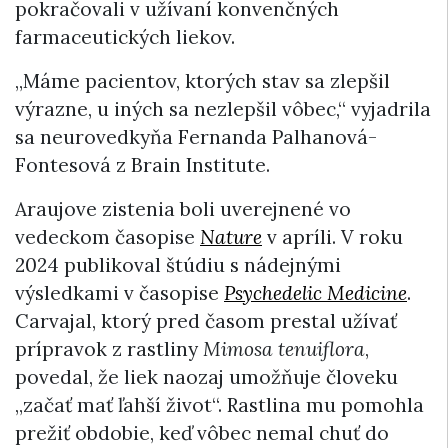
pokračovali v užívaní konvenčných
farmaceutických liekov.
„Máme pacientov, ktorých stav sa zlepšil
výrazne, u iných sa nezlepšil vôbec,“ vyjadrila
sa neurovedkyňa Fernanda Palhanová-
Fontesová z Brain Institute.
Araujove zistenia boli uverejnené vo
vedeckom časopise
Nature
v apríli. V roku
2024 publikoval štúdiu s nádejnými
výsledkami v časopise
Psychedelic Medicine
.
Carvajal, ktorý pred časom prestal užívať
prípravok z rastliny
Mimosa tenuiflora
,
povedal, že liek naozaj umožňuje človeku
„začať mať ľahší život“. Rastlina mu pomohla
prežiť obdobie, keď vôbec nemal chuť do