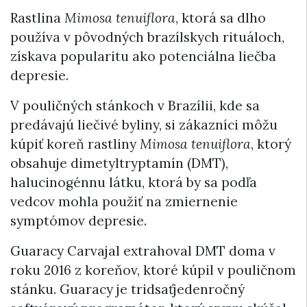
Rastlina
Mimosa tenuiflora
, ktorá sa dlho
používa v pôvodných brazílskych rituáloch,
získava popularitu ako potenciálna liečba
depresie.
V pouličných stánkoch v Brazílii, kde sa
predávajú liečivé byliny, si zákazníci môžu
kúpiť koreň rastliny
Mimosa tenuiflora
, ktorý
obsahuje dimetyltryptamín (DMT),
halucinogénnu látku, ktorá by sa podľa
vedcov mohla použiť na zmiernenie
symptómov depresie.
Guaracy Carvajal extrahoval DMT doma v
roku 2016 z koreňov, ktoré kúpil v pouličnom
stánku. Guaracy je tridsaťjedenročný