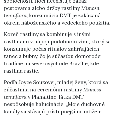
spoločnosti. Hoci neexistuje zákaz
pestovania alebo držby rastliny
Mimosa
tenuiflora
, konzumácia DMT je zakázaná
okrem náboženského a vedeckého použitia.
Koreň rastliny sa kombinuje s inými
rastlinami v nápoji podobnom vínu, ktorý sa
konzumuje počas rituálov zahŕňajúcich
tanec a bubny, čo je súčasťou domorodej
tradície na severovýchode Brazílie, kde
rastlina rastie.
Podľa Joyce Souzovej, mladej ženy, ktorá sa
zúčastnila na ceremónii rastliny
Mimosa
tenuiflora
v Planaltine, látka DMT
nespôsobuje halucinácie. „Moje duchovné
kanály sa stávajú prístupnejšími, môžem