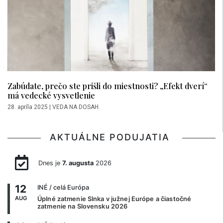
Zabúdate, prečo ste prišli do miestnosti? „Efekt dverí“
má vedecké vysvetlenie
28. apríla 2025
|
VEDA NA DOSAH
AKTUÁLNE PODUJATIA
Dnes je
7. augusta
2026
12
INÉ
/ celá Európa
AUG
Úplné zatmenie Slnka v južnej Európe a čiastočné
zatmenie na Slovensku 2026