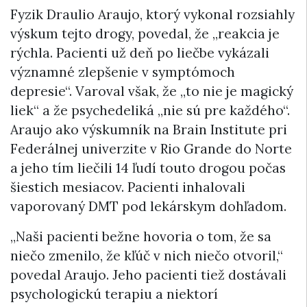
Fyzik Draulio Araujo, ktorý vykonal rozsiahly
výskum tejto drogy, povedal, že „reakcia je
rýchla. Pacienti už deň po liečbe vykázali
významné zlepšenie v symptómoch
depresie“. Varoval však, že „to nie je magický
liek“ a že psychedeliká „nie sú pre každého“.
Araujo ako výskumník na Brain Institute pri
Federálnej univerzite v Rio Grande do Norte
a jeho tím liečili 14 ľudí touto drogou počas
šiestich mesiacov. Pacienti inhalovali
vaporovaný DMT pod lekárskym dohľadom.
„Naši pacienti bežne hovoria o tom, že sa
niečo zmenilo, že kľúč v nich niečo otvoril,“
povedal Araujo. Jeho pacienti tiež dostávali
psychologickú terapiu a niektorí