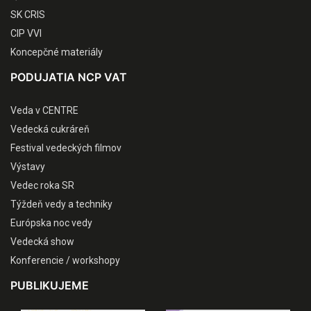
SK CRIS
CIP VVI
Koncepčné materiály
PODUJATIA NCP VAT
Veda v CENTRE
Vedecká cukráreň
Festival vedeckých filmov
Výstavy
Vedec roka SR
Týždeň vedy a techniky
Európska noc vedy
Vedecká show
Konferencie / workshopy
PUBLIKUJEME