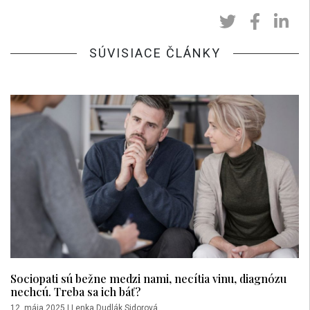
SÚVISIACE ČLÁNKY
Sociopati sú bežne medzi nami, necítia vinu, diagnózu
nechcú. Treba sa ich báť?
12. mája 2025
|
Lenka Dudlák Sidorová