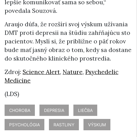
lepšie komunikovať sama so sebou,“
povedala Souzová.
Araujo dúfa, že rozšíri svoj výskum užívania
DMT proti depresii na štúdiu zahŕňajúcu sto
pacientov. Myslí si, že približne o päť rokov
bude mať jasný obraz o tom, kedy sa dostane
do skutočného klinického prostredia.
Zdroj:
Science Alert
,
Nature
,
Psychedelic
Medicine
(LDS)
CHOROBA
DEPRESIA
LIEČBA
PSYCHOLÓGIA
RASTLINY
VÝSKUM