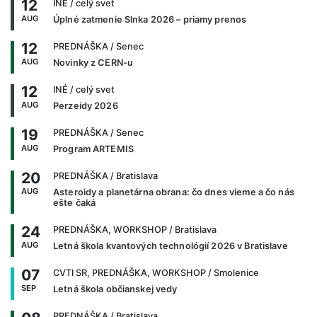
12
INÉ
/ celý svet
AUG
Úplné zatmenie Slnka 2026 – priamy prenos
12
PREDNÁŠKA
/ Senec
AUG
Novinky z CERN-u
12
INÉ
/ celý svet
AUG
Perzeidy 2026
19
PREDNÁŠKA
/ Senec
AUG
Program ARTEMIS
20
PREDNÁŠKA
/ Bratislava
AUG
Asteroidy a planetárna obrana: čo dnes vieme a čo nás
ešte čaká
24
PREDNÁŠKA, WORKSHOP
/ Bratislava
AUG
Letná škola kvantových technológií 2026 v Bratislave
07
CVTI SR, PREDNÁŠKA, WORKSHOP
/ Smolenice
SEP
Letná škola občianskej vedy
PREDNÁŠKA
/ Bratislava