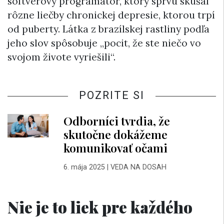
softvérový programátor, ktorý sprvu skúšal
rôzne liečby chronickej depresie, ktorou trpí
od puberty. Látka z brazílskej rastliny podľa
jeho slov spôsobuje „pocit, že ste niečo vo
svojom živote vyriešili“.
POZRITE SI
Odborníci tvrdia, že
skutočne dokážeme
komunikovať očami
6. mája 2025
|
VEDA NA DOSAH
Nie je to liek pre každého