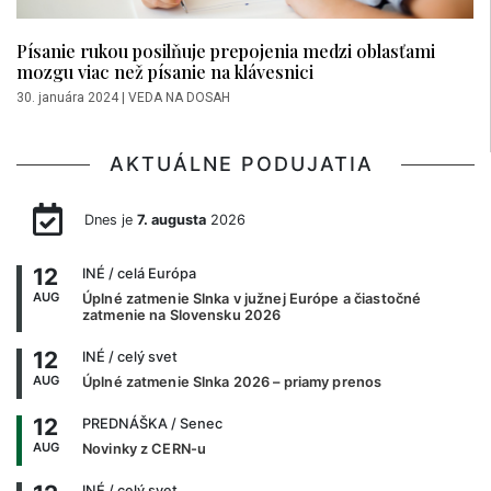
Písanie rukou posilňuje prepojenia medzi oblasťami
mozgu viac než písanie na klávesnici
30. januára 2024
|
VEDA NA DOSAH
AKTUÁLNE PODUJATIA
Dnes je
7. augusta
2026
12
INÉ
/ celá Európa
AUG
Úplné zatmenie Slnka v južnej Európe a čiastočné
zatmenie na Slovensku 2026
12
INÉ
/ celý svet
AUG
Úplné zatmenie Slnka 2026 – priamy prenos
12
PREDNÁŠKA
/ Senec
AUG
Novinky z CERN-u
INÉ
/ celý svet