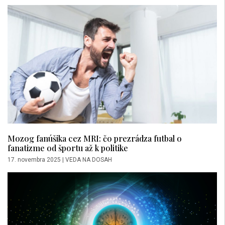
Mozog fanúšika cez MRI: čo prezrádza futbal o
fanatizme od športu až k politike
17. novembra 2025
|
VEDA NA DOSAH