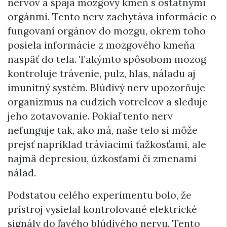
nervov a spája mozgový kmeň s ostatnými
orgánmi. Tento nerv zachytáva informácie o
fungovaní orgánov do mozgu, okrem toho
posiela informácie z mozgového kmeňa
naspäť do tela. Takýmto spôsobom mozog
kontroluje trávenie, pulz, hlas, náladu aj
imunitný systém. Blúdivý nerv upozorňuje
organizmus na cudzích votrelcov a sleduje
jeho zotavovanie. Pokiaľ tento nerv
nefunguje tak, ako má, naše telo si môže
prejsť napríklad tráviacimi ťažkosťami, ale
najmä depresiou, úzkosťami či zmenami
nálad.
Podstatou celého experimentu bolo, že
prístroj vysielal kontrolované elektrické
signály do ľavého blúdivého nervu. Tento