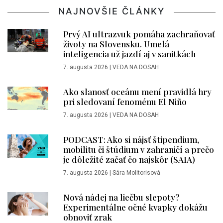
NAJNOVŠIE ČLÁNKY
Prvý AI ultrazvuk pomáha zachraňovať
životy na Slovensku. Umelá
inteligencia už jazdí aj v sanitkách
7. augusta 2026
|
VEDA NA DOSAH
Ako slanosť oceánu mení pravidlá hry
pri sledovaní fenoménu El Niño
7. augusta 2026
|
VEDA NA DOSAH
PODCAST: Ako si nájsť štipendium,
mobilitu či štúdium v zahraničí a prečo
je dôležité začať čo najskôr (SAIA)
7. augusta 2026
|
Sára Molitorisová
Nová nádej na liečbu slepoty?
Experimentálne očné kvapky dokážu
obnoviť zrak