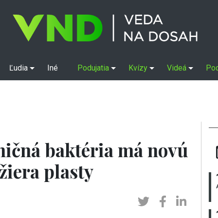
Ľudia
Iné
Podujatia
Kvízy
Videá
Po
ičná baktéria má novú
žiera plasty