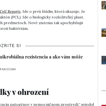
Cell Reports
. Ide o prvú štúdiu, ktorá ukazuje, že
któn (PCL). Ide o biologicky rozložiteľný plast,
ch predmetoch. Nové zistenia tak spochybňujú
proti baktériám.
OZRITE SI
timikrobiálna rezistencia a ako vám môže
A NA DOSAH
dky v ohrození
enciu patogénov v nemocničnom prostredí,“ uviedol