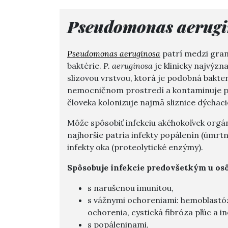
Pseudomonas aerugi
Pseudomonas aeruginosa
patrí medzi gram
baktérie.
P. aeruginosa
je klinicky najvýz
slizovou vrstvou, ktorá je podobná bakte
nemocničnom prostredí a kontaminuje prá
človeka kolonizuje najmä sliznice dýchac
Môže spôsobiť infekciu akéhokoľvek orgán
najhoršie patria infekty popálenín (úmrt
infekty oka (proteolytické enzýmy).
Spôsobuje infekcie predovšetkým u osô
s narušenou imunitou,
s vážnymi ochoreniami: hemoblastóz
ochorenia, cystická fibróza pľúc a in
s popáleninami,