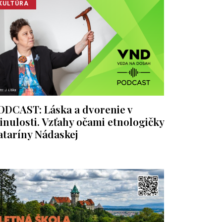
KULTÚRA
ODCAST: Láska a dvorenie v
inulosti. Vzťahy očami etnologičky
ataríny Nádaskej