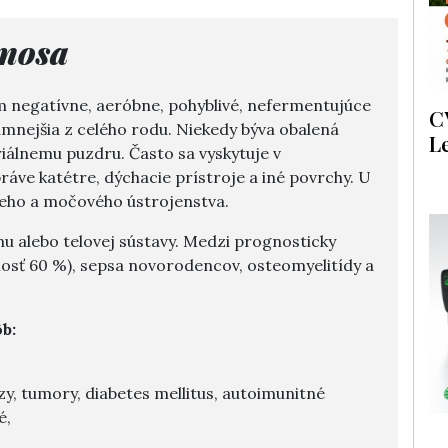
nosa
 negatívne, aeróbne, pohyblivé, nefermentujúce
C
namnejšia z celého rodu. Niekedy býva obalená
L
riálnemu puzdru. Často sa vyskytuje v
ve katétre, dýchacie prístroje a iné povrchy. U
ieho a močového ústrojenstva.
u alebo telovej sústavy. Medzi prognosticky
nosť 60 %), sepsa novorodencov, osteomyelitídy a
b:
y, tumory, diabetes mellitus, autoimunitné
é,