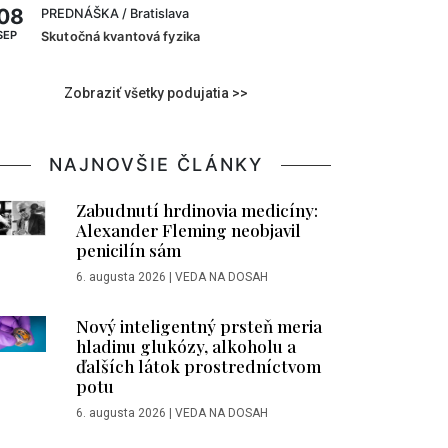
08
PREDNÁŠKA
/ Bratislava
SEP
Skutočná kvantová fyzika
Zobraziť všetky podujatia >>
NAJNOVŠIE ČLÁNKY
Zabudnutí hrdinovia medicíny:
Alexander Fleming neobjavil
penicilín sám
6. augusta 2026
|
VEDA NA DOSAH
Nový inteligentný prsteň meria
hladinu glukózy, alkoholu a
ďalších látok prostredníctvom
potu
6. augusta 2026
|
VEDA NA DOSAH