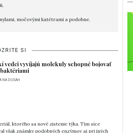
i,
anylami, močovými katétrami a podobne.
OZRITE SI
kí vedci vyvíjajú molekuly schopné bojovať
 baktériami
A NA DOSAH
iál, ktorého sa nové zistenie týka. Tím síce
oval však známky podobných enzýmov aj pri iných