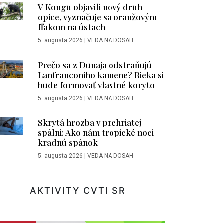
V Kongu objavili nový druh
opice, vyznačuje sa oranžovým
fľakom na ústach
5. augusta 2026
|
VEDA NA DOSAH
Prečo sa z Dunaja odstraňujú
Lanfranconiho kamene? Rieka si
bude formovať vlastné koryto
5. augusta 2026
|
VEDA NA DOSAH
Skrytá hrozba v prehriatej
spálni: Ako nám tropické noci
kradnú spánok
5. augusta 2026
|
VEDA NA DOSAH
AKTIVITY CVTI SR