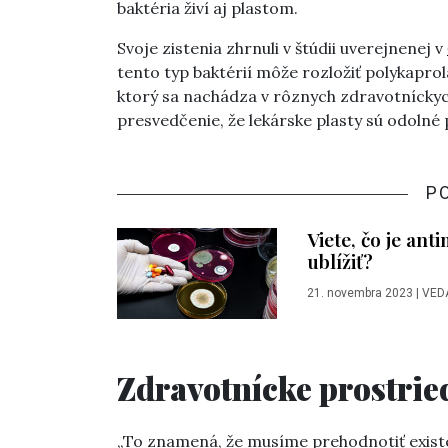
baktéria živí aj plastom.
Svoje zistenia zhrnuli v štúdii uverejnenej v
tento typ baktérií môže rozložiť polykaprola
ktorý sa nachádza v rôznych zdravotnícky
presvedčenie, že lekárske plasty sú odolné 
P
Viete, čo je an
ublížiť?
21. novembra 2023
|
VED
Zdravotnícke prostrie
„To znamená, že musíme prehodnotiť exist