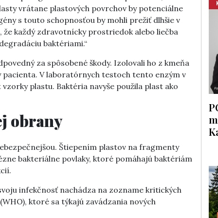
lasty vrátane plastových povrchov by potenciálne
gény s touto schopnosťou by mohli prežiť dlhšie v
že každý zdravotnícky prostriedok alebo liečba
 degradáciu baktériami.“
zodpovedný za spôsobené škody. Izolovali ho z kmeňa
pacienta. V laboratórnych testoch tento enzým v
vzorky plastu. Baktéria navyše použila plast ako
P
ej obrany
m
K
 nebezpečnejšou. Štiepením plastov na fragmenty
hézne bakteriálne povlaky, ktoré pomáhajú baktériám
cií.
 svoju infekčnosť nachádza na zozname kritických
 (WHO), ktoré sa týkajú zavádzania nových