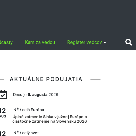
dcasty
Kam za vedou
Register vedcov
AKTUÁLNE PODUJATIA
Dnes je
6. augusta
2026
12
INÉ
/ celá Európa
AUG
Úplné zatmenie Slnka v južnej Európe a
čiastočné zatmenie na Slovensku 2026
12
INÉ
/ celý svet