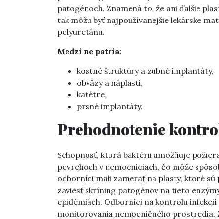
patogénoch. Znamená to, že ani ďalšie pla
tak môžu byť najpoužívanejšie lekárske mat
polyuretánu.
Medzi ne patria:
kostné štruktúry a zubné implantáty,
obväzy a náplasti,
katétre,
prsné implantáty.
Prehodnotenie kontrol
Schopnosť, ktorá baktérii umožňuje požier
povrchoch v nemocniciach, čo môže spôsob
odborníci mali zamerať na plasty, ktoré sú 
zaviesť skríning patogénov na tieto enzýmy
epidémiách. Odborníci na kontrolu infekci
monitorovania nemocničného prostredia. Zdô