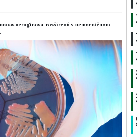
omonas aeruginosa, rozšírená v nemocničnom
.