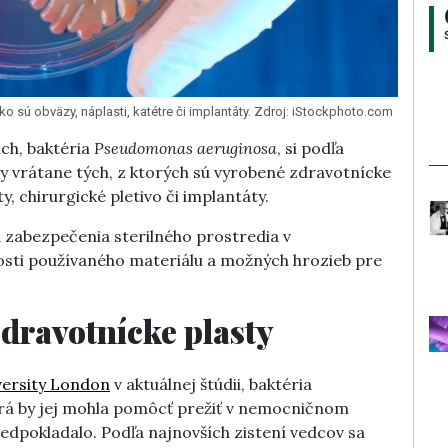
o sú obväzy, náplasti, katétre či implantáty. Zdroj: iStockphoto.com
ch, baktéria
Pseudomonas aeruginosa
, si podľa
ty vrátane tých, z ktorých sú vyrobené zdravotnícke
ty, chirurgické pletivo či implantáty.
a zabezpečenia sterilného prostredia v
osti používaného materiálu a možných hrozieb pre
zdravotnícke plasty
versity London
v aktuálnej štúdii, baktéria
rá by jej mohla pomôcť prežiť v nemocničnom
predpokladalo. Podľa najnovších zistení vedcov sa