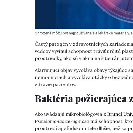
Ohrozené môžu byť najpoužívanejšie lekárske materiály, ak
Častý patogén v zdravotníckych zariadenia
vedcov vyvinul schopnosť tráviť určité plas
prostriedky, ako sú vlákna na šitie rán, sten
Alarmujúci objav vyvoláva obavy týkajúce s
nemocniciach a vyvoláva otázky o bezpečn
zdravie pacientov.
Baktéria požierajúca 
Ako uvádzajú mikrobiológovia z
Brunel Uni
Pseudomonas aeruginosa
má schopnosť, kto
prostredí aj v ľudskom tele dlhšie, než sa 