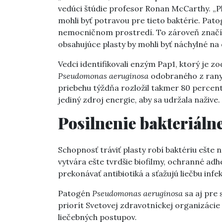
vedúci štúdie profesor Ronan McCarthy. „P
mohli byť potravou pre tieto baktérie. Pato
nemocničnom prostredí. To zároveň značí, 
obsahujúce plasty by mohli byť náchylné na
Vedci identifikovali enzým Pap1, ktorý je 
Pseudomonas aeruginosa
odobraného z rany 
priebehu týždňa rozložil takmer 80 percent 
jediný zdroj energie, aby sa udržala nažive.
Posilnenie bakteriáln
Schopnosť tráviť plasty robí baktériu ešte
vytvára ešte tvrdšie biofilmy, ochranné ad
prekonávať antibiotiká a sťažujú liečbu infek
Patogén
Pseudomonas aeruginosa
sa aj pre
priorít Svetovej zdravotníckej organizácie
liečebných postupov.