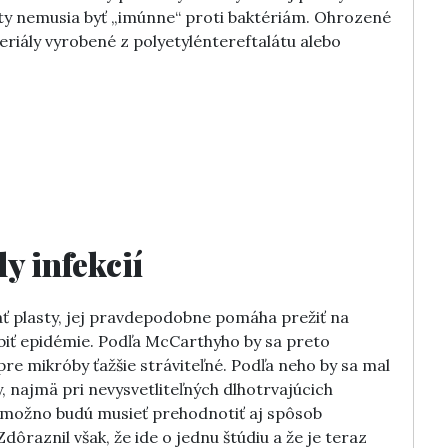
sty nemusia byť „imúnne“ proti baktériám. Ohrozené
eriály vyrobené z polyetyléntereftalátu alebo
y infekcií
ať plasty, jej pravdepodobne pomáha prežiť na
iť epidémie. Podľa McCarthyho by sa preto
pre mikróby ťažšie stráviteľné. Podľa neho by sa mal
, najmä pri nevysvetliteľných dlhotrvajúcich
í možno budú musieť prehodnotiť aj spôsob
raznil však, že ide o jednu štúdiu a že je teraz