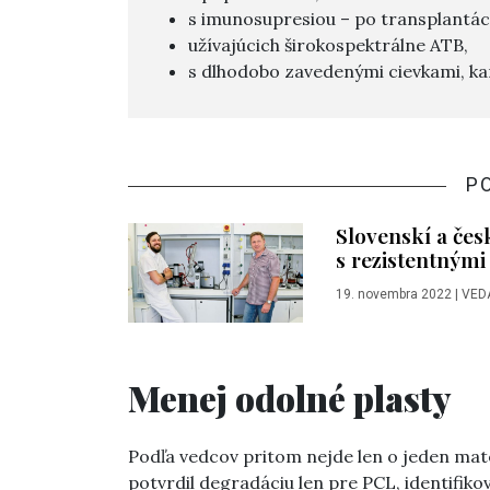
s imunosupresiou – po transplantáci
užívajúcich širokospektrálne ATB,
s dlhodobo zavedenými cievkami, k
P
Slovenskí a čes
s rezistentnými
19. novembra 2022
|
VED
Menej odolné plasty
Podľa vedcov pritom nejde len o jeden mater
potvrdil degradáciu len pre PCL, identifik