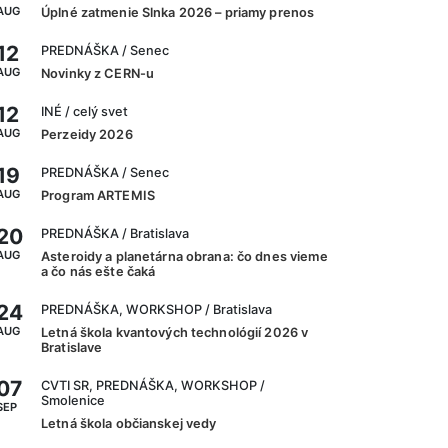
AUG
Úplné zatmenie Slnka 2026 – priamy prenos
12
PREDNÁŠKA
/ Senec
AUG
Novinky z CERN-u
12
INÉ
/ celý svet
AUG
Perzeidy 2026
19
PREDNÁŠKA
/ Senec
AUG
Program ARTEMIS
20
PREDNÁŠKA
/ Bratislava
AUG
Asteroidy a planetárna obrana: čo dnes vieme
a čo nás ešte čaká
24
PREDNÁŠKA, WORKSHOP
/ Bratislava
AUG
Letná škola kvantových technológií 2026 v
Bratislave
07
CVTI SR, PREDNÁŠKA, WORKSHOP
/
Smolenice
SEP
Letná škola občianskej vedy