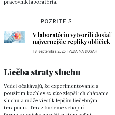
pracovník laboratória.
POZRITE SI
V laboratóriu vytvorili dosiaľ
najvernejšie repliky obličiek
18. septembra 2025
|
VEDA NA DOSAH
Liečba straty sluchu
Vedci očakávajú, že experimentovanie s
použitím kochley
ex vivo
zlepší ich chápanie
sluchu a môže viesť k lepším liečebným
terapiám. „Teraz budeme schopní
farmakologicky narušiť systém veľmi