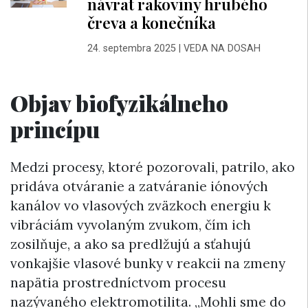
návrat rakoviny hrubého
čreva a konečníka
24. septembra 2025
|
VEDA NA DOSAH
Objav biofyzikálneho
princípu
Medzi procesy, ktoré pozorovali, patrilo, ako
pridáva otváranie a zatváranie iónových
kanálov vo vlasových zväzkoch energiu k
vibráciám vyvolaným zvukom, čím ich
zosilňuje, a ako sa predlžujú a sťahujú
vonkajšie vlasové bunky v reakcii na zmeny
napätia prostredníctvom procesu
nazývaného elektromotilita. „Mohli sme do