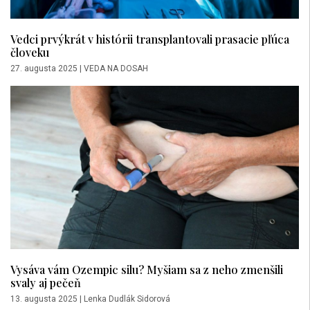
Vedci prvýkrát v histórii transplantovali prasacie pľúca
človeku
27. augusta 2025
|
VEDA NA DOSAH
Vysáva vám Ozempic silu? Myšiam sa z neho zmenšili
svaly aj pečeň
13. augusta 2025
|
Lenka Dudlák Sidorová