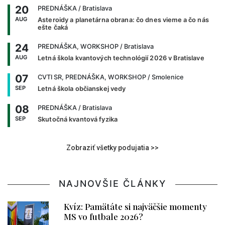
20
PREDNÁŠKA
/ Bratislava
AUG
Asteroidy a planetárna obrana: čo dnes vieme a čo nás
ešte čaká
24
PREDNÁŠKA, WORKSHOP
/ Bratislava
AUG
Letná škola kvantových technológií 2026 v Bratislave
07
CVTI SR, PREDNÁŠKA, WORKSHOP
/ Smolenice
SEP
Letná škola občianskej vedy
08
PREDNÁŠKA
/ Bratislava
SEP
Skutočná kvantová fyzika
Zobraziť všetky podujatia >>
NAJNOVŠIE ČLÁNKY
Kvíz: Pamätáte si najväčšie momenty
MS vo futbale 2026?