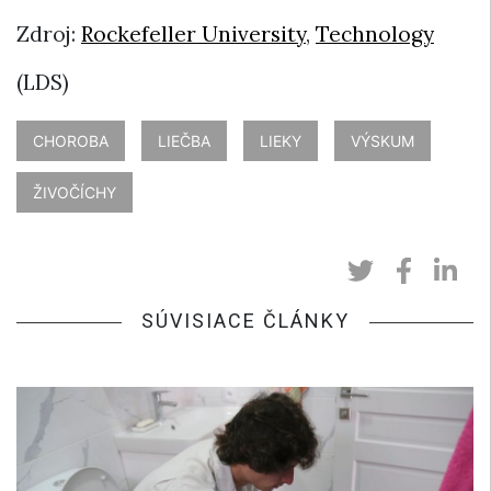
Zdroj:
Rockefeller University
,
Technology
(LDS)
CHOROBA
LIEČBA
LIEKY
VÝSKUM
ŽIVOČÍCHY
SÚVISIACE ČLÁNKY