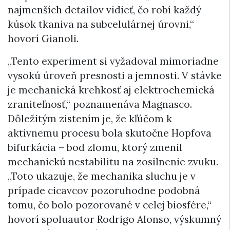
najmenších detailov vidieť, čo robí každý
kúsok tkaniva na subcelulárnej úrovni,“
hovorí Gianoli.
„Tento experiment si vyžadoval mimoriadne
vysokú úroveň presnosti a jemnosti. V stávke
je mechanická krehkosť aj elektrochemická
zraniteľnosť,“ poznamenáva Magnasco.
Dôležitým zistením je, že kľúčom k
aktívnemu procesu bola skutočne Hopfova
bifurkácia – bod zlomu, ktorý zmenil
mechanickú nestabilitu na zosilnenie zvuku.
„Toto ukazuje, že mechanika sluchu je v
prípade cicavcov pozoruhodne podobná
tomu, čo bolo pozorované v celej biosfére,“
hovorí spoluautor Rodrigo Alonso, výskumný