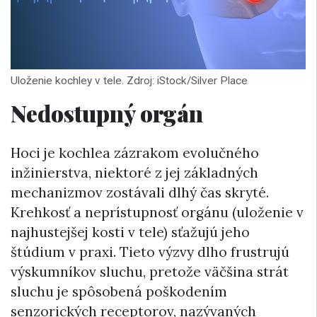
Uloženie kochley v tele. Zdroj: iStock/Silver Place
Nedostupný orgán
Hoci je kochlea zázrakom evolučného
inžinierstva, niektoré z jej základných
mechanizmov zostávali dlhý čas skryté.
Krehkosť a neprístupnosť orgánu (uloženie v
najhustejšej kosti v tele) sťažujú jeho
štúdium v ​​praxi. Tieto výzvy dlho frustrujú
výskumníkov sluchu, pretože väčšina strát
sluchu je spôsobená poškodením
senzorických receptorov, nazývaných