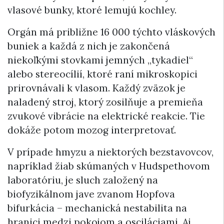
vlasové bunky, ktoré lemujú kochley.
Orgán má približne 16 000 týchto vláskových
buniek a každá z nich je zakončená
niekoľkými stovkami jemných „tykadiel“
alebo stereocílií, ktoré raní mikroskopici
prirovnávali k vlasom. Každý zväzok je
naladený stroj, ktorý zosilňuje a premieňa
zvukové vibrácie na elektrické reakcie. Tie
dokáže potom mozog interpretovať.
V prípade hmyzu a niektorých bezstavovcov,
napríklad žiab skúmaných v Hudspethovom
laboratóriu, je sluch založený na
biofyzikálnom jave zvanom Hopfova
bifurkácia – mechanická nestabilita na
hranici medzi pokojom a osciláciami. Aj