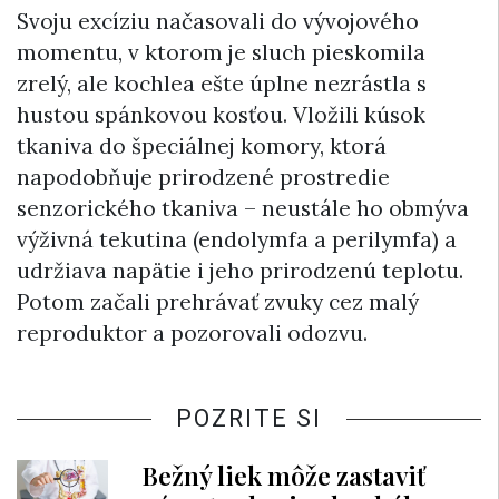
Svoju excíziu načasovali do vývojového
momentu, v ktorom je sluch pieskomila
zrelý, ale kochlea ešte úplne nezrástla s
hustou spánkovou kosťou. Vložili kúsok
tkaniva do špeciálnej komory, ktorá
napodobňuje prirodzené prostredie
senzorického tkaniva – neustále ho obmýva
výživná tekutina (endolymfa a perilymfa) a
udržiava napätie i jeho prirodzenú teplotu.
Potom začali prehrávať zvuky cez malý
reproduktor a pozorovali odozvu.
POZRITE SI
Bežný liek môže zastaviť