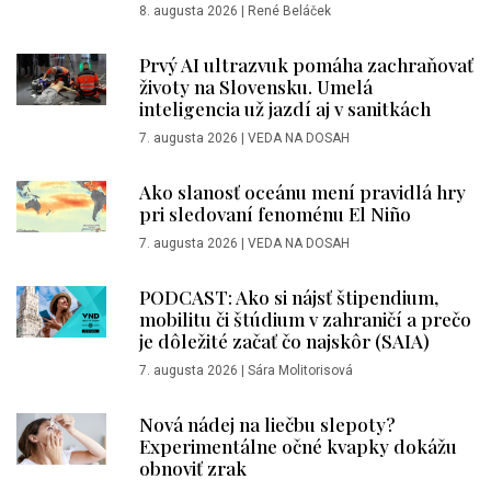
8. augusta 2026
|
René Beláček
Prvý AI ultrazvuk pomáha zachraňovať
životy na Slovensku. Umelá
inteligencia už jazdí aj v sanitkách
7. augusta 2026
|
VEDA NA DOSAH
Ako slanosť oceánu mení pravidlá hry
pri sledovaní fenoménu El Niño
7. augusta 2026
|
VEDA NA DOSAH
PODCAST: Ako si nájsť štipendium,
mobilitu či štúdium v zahraničí a prečo
je dôležité začať čo najskôr (SAIA)
7. augusta 2026
|
Sára Molitorisová
Nová nádej na liečbu slepoty?
Experimentálne očné kvapky dokážu
obnoviť zrak