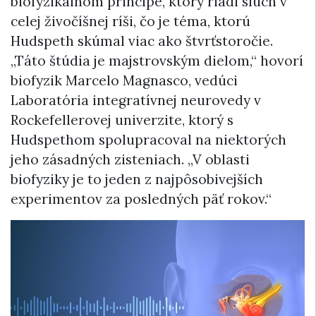
biofyzikálnom princípe, ktorý riadi sluch v
celej živočíšnej ríši, čo je téma, ktorú
Hudspeth skúmal viac ako štvrťstoročie.
„Táto štúdia je majstrovským dielom,“ hovorí
biofyzik Marcelo Magnasco, vedúci
Laboratória integratívnej neurovedy v
Rockefellerovej univerzite, ktorý s
Hudspethom spolupracoval na niektorých
jeho zásadných zisteniach. „V oblasti
biofyziky je to jeden z najpôsobivejších
experimentov za posledných päť rokov.“