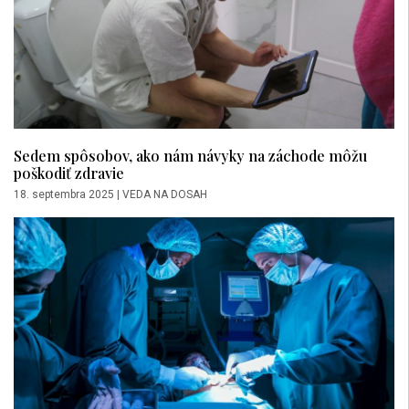
Sedem spôsobov, ako nám návyky na záchode môžu
poškodiť zdravie
18. septembra 2025
|
VEDA NA DOSAH