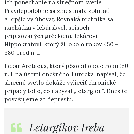
ich ponechanie na slnečnom svetle.
Pravdepodobne sa zmes mala zohriať
a lepšie vylúhovať. Rovnaká technika sa
nachádza v lekárskych spisoch
pripisovaných gréckemu lekárovi
Hippokratovi, ktorý žil okolo rokov 450 –
380 pred n. l.
Lekár Aretaeus, ktorý pôsobil okolo roku 150
n. l. na území dnešného Turecka, napísal, že
slnečné svetlo dokáže vyliečiť chronické
prípady toho, čo nazýval „letargiou“. Dnes to
považujeme za depresiu.
Letargikov treba