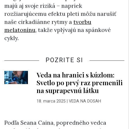
majú aj svoje riziká – napriek
rozžiarujúcemu efektu pleti môžu narušiť
naše cirkadiánne rytmy a
tvorbu
melatonínu
, takže vplývajú na spánkové
cykly.
POZRITE SI
Veda na hranici s kúzlom:
Svetlo po prvý raz premenili
na suprapevnú látku
18. marca 2025
|
VEDA NA DOSAH
Podľa Seana Caina, popredného vedca