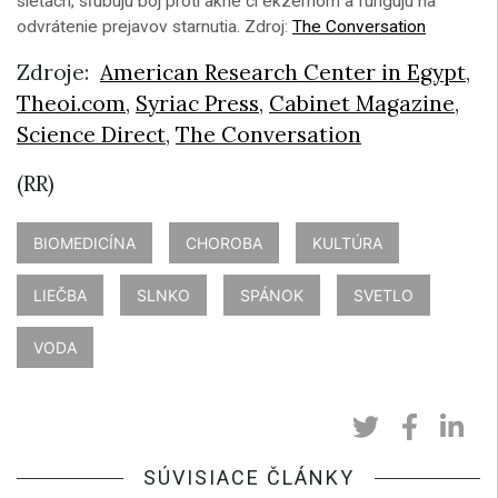
sieťach, sľubujú boj proti akné či ekzémom a fungujú na
odvrátenie prejavov starnutia. Zdroj:
The Conversation
Zdroje:
American Research Center in Egypt
,
Theoi.com
,
Syriac Press
,
Cabinet Magazine
,
Science Direct
,
The Conversation
(RR)
BIOMEDICÍNA
CHOROBA
KULTÚRA
LIEČBA
SLNKO
SPÁNOK
SVETLO
VODA
SÚVISIACE ČLÁNKY