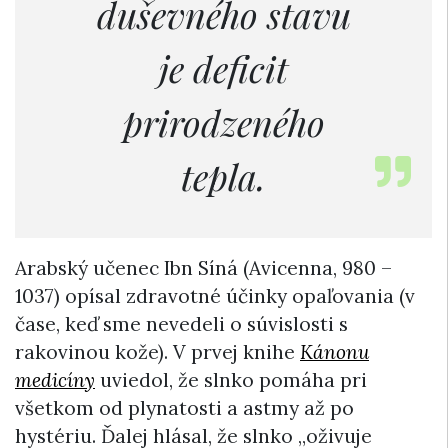
duševného stavu
je deficit
prirodzeného
tepla.
Arabský učenec Ibn Síná (Avicenna, 980 –
1037) opísal zdravotné účinky opaľovania (v
čase, keď sme nevedeli o súvislosti s
rakovinou kože). V prvej knihe
Kánonu
medicíny
uviedol, že slnko pomáha pri
všetkom od plynatosti a astmy až po
hystériu. Ďalej hlásal, že slnko „oživuje