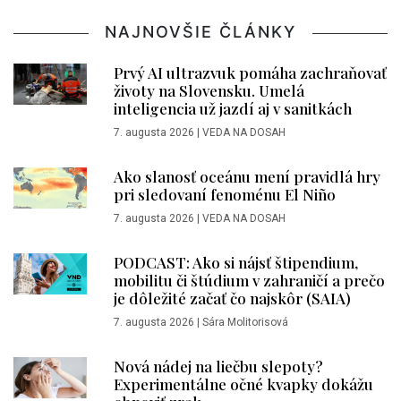
NAJNOVŠIE ČLÁNKY
Prvý AI ultrazvuk pomáha zachraňovať
životy na Slovensku. Umelá
inteligencia už jazdí aj v sanitkách
7. augusta 2026
|
VEDA NA DOSAH
Ako slanosť oceánu mení pravidlá hry
pri sledovaní fenoménu El Niño
7. augusta 2026
|
VEDA NA DOSAH
PODCAST: Ako si nájsť štipendium,
mobilitu či štúdium v zahraničí a prečo
je dôležité začať čo najskôr (SAIA)
7. augusta 2026
|
Sára Molitorisová
Nová nádej na liečbu slepoty?
Experimentálne očné kvapky dokážu