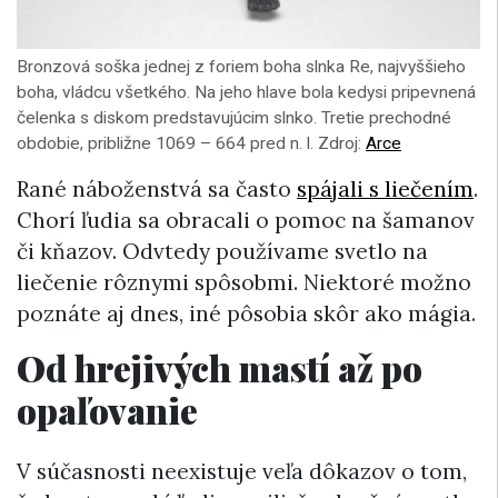
Bronzová soška jednej z foriem boha slnka Re, najvyššieho
boha, vládcu všetkého. Na jeho hlave bola kedysi pripevnená
čelenka s diskom predstavujúcim slnko. Tretie prechodné
obdobie, približne 1069 – 664 pred n. l. Zdroj:
Arce
Rané náboženstvá sa často
spájali s liečením
.
Chorí ľudia sa obracali o pomoc na šamanov
či kňazov. Odvtedy používame svetlo na
liečenie rôznymi spôsobmi. Niektoré možno
poznáte aj dnes, iné pôsobia skôr ako mágia.
Od hrejivých mastí až po
opaľovanie
V súčasnosti neexistuje veľa dôkazov o tom,