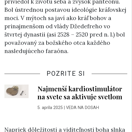
priviedol k životu seba a zvyšok panteónu.
Bol ústrednou postavou ideológie kráľovskej
moci. V mýtoch sa javí ako kráľ bohov a
prinajmenšom od vlády Džedefreho vo
štvrtej dynastii (asi 2528 – 2520 pred n. l.) bol
považovaný za božského otca každého
nasledujúceho faraóna.
POZRITE SI
Najmenší kardiostimulátor
na svete sa aktivuje svetlom
5. apríla 2025
|
VEDA NA DOSAH
Napriek dôležitosti a viditeľnosti boha slnka