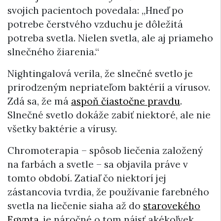
svojich pacientoch povedala: „Hneď po
potrebe čerstvého vzduchu je dôležitá
potreba svetla. Nielen svetla, ale aj priameho
slnečného žiarenia.“
Nightingalová verila, že slnečné svetlo je
prirodzeným nepriateľom baktérií a vírusov.
Zdá sa, že má
aspoň čiastočne pravdu
.
Slnečné svetlo dokáže zabiť niektoré, ale nie
všetky baktérie a vírusy.
Chromoterapia – spôsob liečenia založený
na farbách a svetle – sa objavila práve v
tomto období. Zatiaľ čo niektorí jej
zástancovia tvrdia, že používanie farebného
svetla na liečenie siaha až do
starovekého
Egypta
, je náročné o tom nájsť akékoľvek