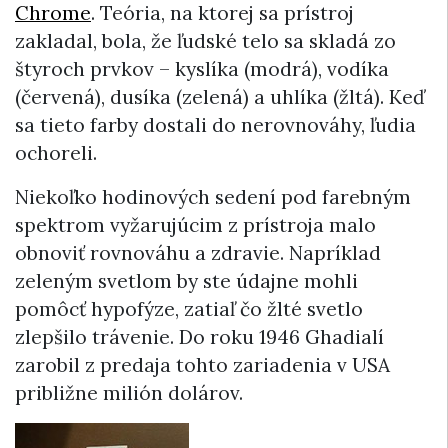
Chrome
. Teória, na ktorej sa prístroj
zakladal, bola, že ľudské telo sa skladá zo
štyroch prvkov – kyslíka (modrá), vodíka
(červená), dusíka (zelená) a uhlíka (žltá). Keď
sa tieto farby dostali do nerovnováhy, ľudia
ochoreli.
Niekoľko hodinových sedení pod farebným
spektrom vyžarujúcim z prístroja malo
obnoviť rovnováhu a zdravie. Napríklad
zeleným svetlom by ste údajne mohli
pomôcť hypofýze, zatiaľ čo žlté svetlo
zlepšilo trávenie. Do roku 1946 Ghadialí
zarobil z predaja tohto zariadenia v USA
približne milión dolárov.