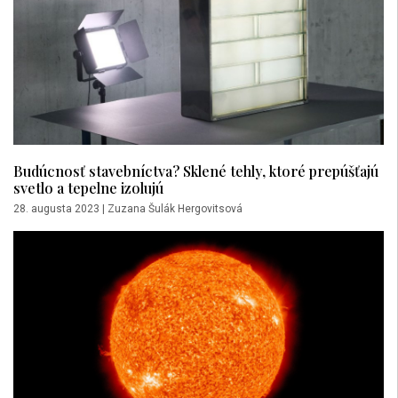
Budúcnosť stavebníctva? Sklené tehly, ktoré prepúšťajú
svetlo a tepelne izolujú
28. augusta 2023
|
Zuzana Šulák Hergovitsová