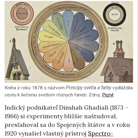
Kniha z roku 1878 s názvom
Princípy svetla a farby
vydláždila
cestu k liečeniu svetlom rôznych farieb. Zdroj:
Picryl
Indický podnikateľ Dinshah Ghadialí (1873 –
1966) si experimenty bližšie naštudoval,
presťahoval sa do Spojených štátov a v roku
1920 vynašiel vlastný prístroj
Spectro-