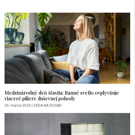
Medzinárodný deň šťastia: Ranné svetlo ovplyvňuje
viaceré piliere duševnej pohody
20. marca 2025
|
VEDA NA DOSAH