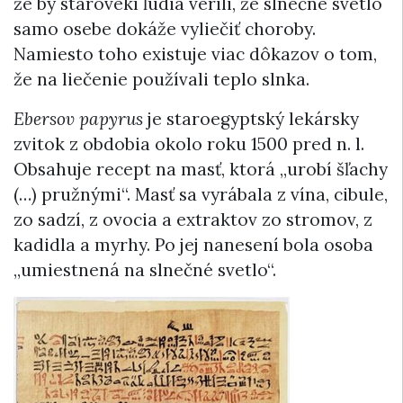
že by starovekí ľudia verili, že slnečné svetlo
samo osebe dokáže vyliečiť choroby.
Namiesto toho existuje viac dôkazov o tom,
že na liečenie používali teplo slnka.
Ebersov papyrus
je staroegyptský lekársky
zvitok z obdobia okolo roku 1500 pred n. l.
Obsahuje recept na masť, ktorá „urobí šľachy
(…) pružnými“. Masť sa vyrábala z vína, cibule,
zo sadzí, z ovocia a extraktov zo stromov, z
kadidla a myrhy. Po jej nanesení bola osoba
„umiestnená na slnečné svetlo“.