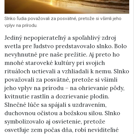
Slnko ľudia považovali za posvätné, pretože si všimli jeho
vplyv na prírodu.
Jediný nepopierateľný a spoľahlivý zdroj
svetla pre ľudstvo predstavovalo slnko. Bolo
nevyhnutné pre naše prežitie. Aj preto ho
mnohé staroveké kultúry pri svojich
rituáloch uctievali a vzhliadali k nemu. Slnko
považovali za posvätné, pretože si všimli
jeho vplyv na prírodu – na ohrievanie pôdy,
kvitnutie rastlín a dozrievanie plodín.
Slnečné lúče sa spájali s uzdravením,
duchovnou očistou a božskou silou. Slnko
symbolizovalo aj osvietenie, pretože
osvetľuje zem počas dňa, robí neviditeľné