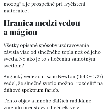
mozog“ a je prospešné pri „vyčistení
maternice“.
Hranica medzi vedou
a mágiou
Všetky opísané spôsoby uzdravovania
závisia viac od slnečného tepla než od jeho
svetla. No ako je to s liečením samotným
svetlom?
Anglický vedec sir Isaac Newton (1642 – 1727)
vedel, že slnečné svetlo možno „rozdeliť“ na
dúhové spektrum farieb
.
Tento objav a mnoho ďalších radikálne
zmenilo predstavy o liečiteľstve v