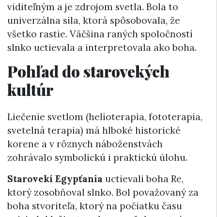
viditeľným a je zdrojom svetla. Bola to
univerzálna sila, ktorá spôsobovala, že
všetko rastie. Väčšina raných spoločností
slnko uctievala a interpretovala ako boha.
Pohľad do starovekých
kultúr
Liečenie svetlom (helioterapia, fototerapia,
svetelná terapia) má hlboké historické
korene a v rôznych náboženstvách
zohrávalo symbolickú i praktickú úlohu.
Starovekí Egypťania
uctievali boha Re,
ktorý zosobňoval slnko. Bol považovaný za
boha stvoriteľa, ktorý na počiatku času