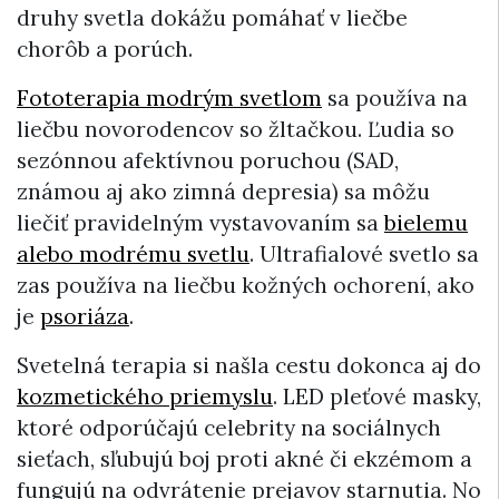
druhy svetla dokážu pomáhať v liečbe
chorôb a porúch.
Fototerapia modrým svetlom
sa používa na
liečbu novorodencov so žltačkou. Ľudia so
sezónnou afektívnou poruchou (SAD,
známou aj ako zimná depresia) sa môžu
liečiť pravidelným vystavovaním sa
bielemu
alebo modrému svetlu
. Ultrafialové svetlo sa
zas používa na liečbu kožných ochorení, ako
je
psoriáza
.
Svetelná terapia si našla cestu dokonca aj do
kozmetického priemyslu
. LED pleťové masky,
ktoré odporúčajú celebrity na sociálnych
sieťach, sľubujú boj proti akné či ekzémom a
fungujú na odvrátenie prejavov starnutia. No