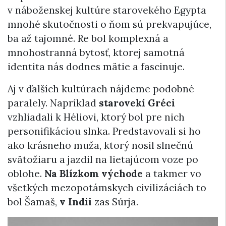
v náboženskej kultúre starovekého Egypta
mnohé skutočnosti o ňom sú prekvapujúce,
ba až tajomné. Re bol komplexná a
mnohostranná bytosť, ktorej samotná
identita nás dodnes mätie a fascinuje.
Aj v ďalších kultúrach nájdeme podobné
paralely. Napríklad
starovekí
Gréci
vzhliadali k Héliovi, ktorý bol pre nich
personifikáciou slnka. Predstavovali si ho
ako krásneho muža, ktorý nosil slnečnú
svätožiaru a jazdil na lietajúcom voze po
oblohe.
Na Blízkom východe
a takmer vo
všetkých mezopotámskych civilizáciách to
bol Šamaš,
v Indii
zas Súrja.