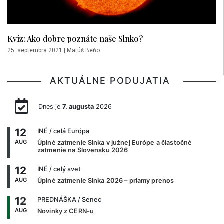
Kvíz: Ako dobre poznáte naše Slnko?
25. septembra 2021
|
Matúš Beňo
AKTUÁLNE PODUJATIA
Dnes je
7. augusta
2026
12
INÉ
/ celá Európa
AUG
Úplné zatmenie Slnka v južnej Európe a čiastočné
zatmenie na Slovensku 2026
12
INÉ
/ celý svet
AUG
Úplné zatmenie Slnka 2026 – priamy prenos
12
PREDNÁŠKA
/ Senec
AUG
Novinky z CERN-u