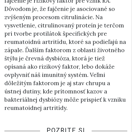
fajčenie je rizikový faktor pre vznik RA.
Dôvodom je, že fajčenie je asociované so
zvýšeným procesom citrulinácie. Na
vysvetlenie, citrulinovaný proteín je terčom
pri tvorbe protilátok špecifických pre
reumatoidnú artritídu, ktoré sa podieľajú na
zápale. Ďalším faktorom z oblasti životného
štýlu je črevná dysbióza, ktorá je tiež
opísaná ako rizikový faktor, lebo dokáže
ovplyvniť náš imunitný systém. Veľmi
dôležitým faktorom je aj stav chrupu a
ústnej dutiny, kde prítomnosť kazov a
bakteriálnej dysbiózy môže prispieť k vzniku
reumatoidnej artritídy.
POZRITE SI