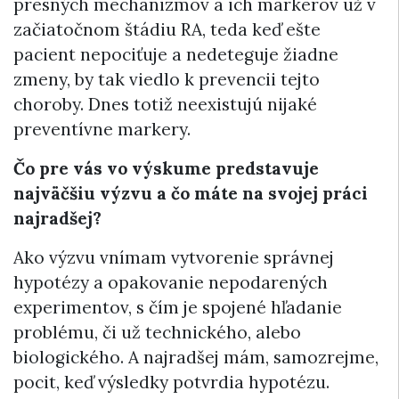
presných mechanizmov a ich markerov už v
začiatočnom štádiu RA, teda keď ešte
pacient nepociťuje a nedeteguje žiadne
zmeny, by tak viedlo k prevencii tejto
choroby. Dnes totiž neexistujú nijaké
preventívne markery.
Čo pre vás vo výskume predstavuje
najväčšiu výzvu a čo máte na svojej práci
najradšej?
Ako výzvu vnímam vytvorenie správnej
hypotézy a opakovanie nepodarených
experimentov, s čím je spojené hľadanie
problému, či už technického, alebo
biologického. A najradšej mám, samozrejme,
pocit, keď výsledky potvrdia hypotézu.