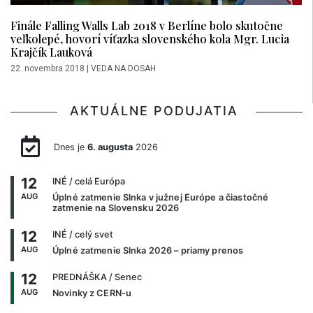
Finále Falling Walls Lab 2018 v Berlíne bolo skutočne
veľkolepé, hovorí víťazka slovenského kola Mgr. Lucia
Krajčík Lauková
22. novembra 2018
|
VEDA NA DOSAH
AKTUÁLNE PODUJATIA
Dnes je
6. augusta
2026
12
INÉ
/ celá Európa
AUG
Úplné zatmenie Slnka v južnej Európe a čiastočné
zatmenie na Slovensku 2026
12
INÉ
/ celý svet
AUG
Úplné zatmenie Slnka 2026 – priamy prenos
12
PREDNÁŠKA
/ Senec
AUG
Novinky z CERN-u