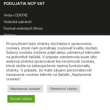
PODUJATIA NCP VAT
Veda v CENTRE
Vedecká cukráreň
Festival vedeckých filmov
Výstavy
Vedec roka SR
Pri používaní tejto stránky dochádza k spracovaniu
cookies, ktoré nám pomáhajú zvyšovať kvalitu služieb.
Týždeň vedy a techniky
Súbory cookies môžete prijať alebo odmietnuť kliknutím
Európska noc vedy
na jednotlivé tlačidlá. V prípade odmietnutia bude táto
webová stránka spracovávať iba nevyhnuté cookies,
Vedecká show
ktoré slúžia na zabezpečenie riadnej funkcionality
Konferencie / workshopy
stránky. V prípade, že máte záujem perzonalizovať
nastavenie cookies kliknite na tlačidlo „Nastavenie
PUBLIKUJEME
cookies“.
Nastavenie cookies
Odmietnuť všetko
Povoliť všetko