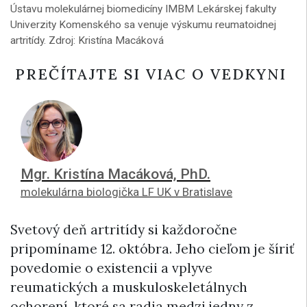
Ústavu molekulárnej biomedicíny IMBM Lekárskej fakulty
Univerzity Komenského sa venuje výskumu reumatoidnej
artritídy. Zdroj: Kristína Macáková
PREČÍTAJTE SI VIAC O VEDKYNI
Mgr. Kristína Macáková, PhD.
molekulárna biologička LF UK v Bratislave
Svetový deň artritídy si každoročne
pripomíname 12. októbra. Jeho cieľom je šíriť
povedomie o existencii a vplyve
reumatických a muskuloskeletálnych
ochorení, ktoré sa radia medzi jedny z