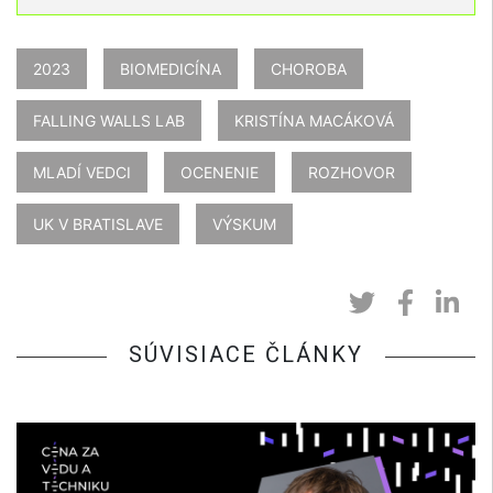
2023
BIOMEDICÍNA
CHOROBA
FALLING WALLS LAB
KRISTÍNA MACÁKOVÁ
MLADÍ VEDCI
OCENENIE
ROZHOVOR
UK V BRATISLAVE
VÝSKUM
SÚVISIACE ČLÁNKY