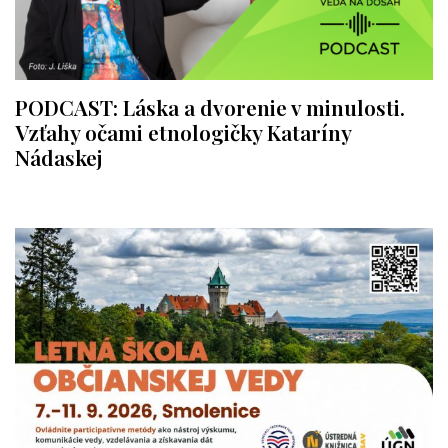
PODCAST: Láska a dvorenie v minulosti.
Vzťahy očami etnologičky Kataríny
Nádaskej