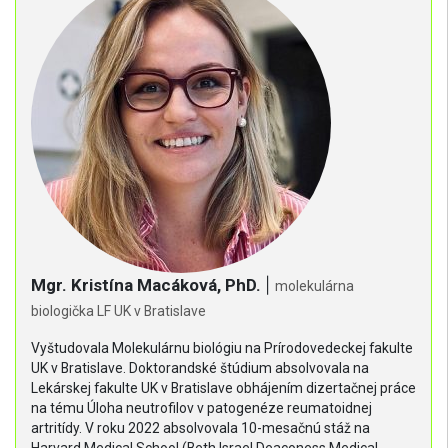
Mgr. Kristína Macáková, PhD.
|
molekulárna
biologička LF UK v Bratislave
Vyštudovala Molekulárnu biológiu na Prírodovedeckej fakulte
UK v Bratislave. Doktorandské štúdium absolvovala na
Lekárskej fakulte UK v Bratislave obhájením dizertačnej práce
na tému Úloha neutrofilov v patogenéze reumatoidnej
artritídy. V roku 2022 absolvovala 10-mesačnú stáž na