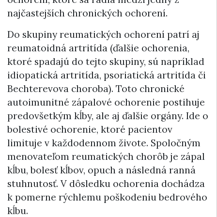
najčastejších chronických ochorení.
Do skupiny reumatických ochorení patrí aj
reumatoidná artritída (ďalšie ochorenia,
ktoré spadajú do tejto skupiny, sú napríklad
idiopatická artritída, psoriatická artritída či
Bechterevova choroba). Toto chronické
autoimunitné zápalové ochorenie postihuje
predovšetkým kĺby, ale aj ďalšie orgány. Ide o
bolestivé ochorenie, ktoré pacientov
limituje v každodennom živote. Spoločným
menovateľom reumatických chorôb je zápal
kĺbu, bolesť kĺbov, opuch a následná ranná
stuhnutosť. V dôsledku ochorenia dochádza
k pomerne rýchlemu poškodeniu bedrového
kĺbu.