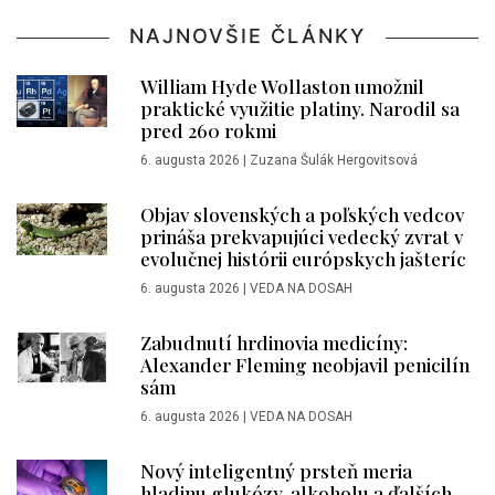
NAJNOVŠIE ČLÁNKY
William Hyde Wollaston umožnil
praktické využitie platiny. Narodil sa
pred 260 rokmi
6. augusta 2026
|
Zuzana Šulák Hergovitsová
Objav slovenských a poľských vedcov
prináša prekvapujúci vedecký zvrat v
evolučnej histórii európskych jašteríc
6. augusta 2026
|
VEDA NA DOSAH
Zabudnutí hrdinovia medicíny:
Alexander Fleming neobjavil penicilín
sám
6. augusta 2026
|
VEDA NA DOSAH
Nový inteligentný prsteň meria
hladinu glukózy, alkoholu a ďalších