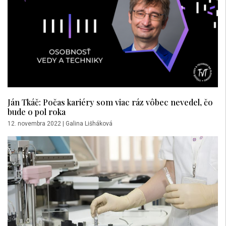
Ján Tkáč: Počas kariéry som viac ráz vôbec nevedel, čo
bude o pol roka
12. novembra 2022
|
Galina Lišháková