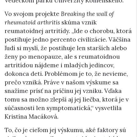
Vedeckom parku Univerzity Komenského.
Vo svojom projekte
Breaking the wall of
rheumatoid arthritis
skúma vznik
reumatoidnej artritídy. „Ide o chorobu, ktorá
postihuje jedno percento civilizácie. Väčšina
ľudí si myslí, že postihuje len starších alebo
ženy po menopauze, ale s reumatoidnou
artritídou nájdeme i mladých jedincov,
dokonca deti. Problémom je to, že nevieme,
prečo vzniká. Práve v našom výskume sa
snažíme prísť na príčinu jej vzniku. Vďaka
tomu sa možno zlepší aj jej liečba, ktorá je v
súčasnosti len symptomatická,“ vysvetlila
Kristína Macáková.
To, čo je cieľom jej výskumu, aké faktory sú