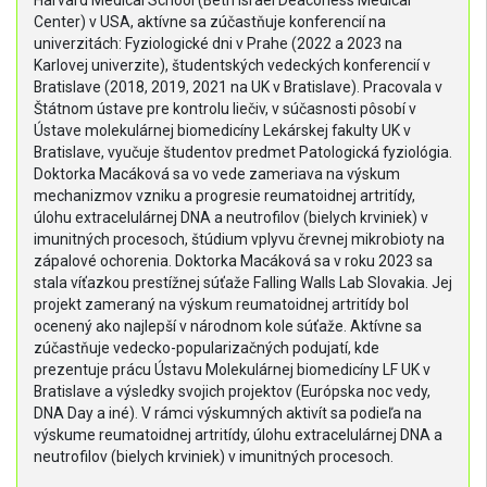
Harvard Medical School (Beth Israel Deaconess Medical
Center) v USA, aktívne sa zúčastňuje konferencií na
univerzitách: Fyziologické dni v Prahe (2022 a 2023 na
Karlovej univerzite), študentských vedeckých konferencií v
Bratislave (2018, 2019, 2021 na UK v Bratislave). Pracovala v
Štátnom ústave pre kontrolu liečiv, v súčasnosti pôsobí v
Ústave molekulárnej biomedicíny Lekárskej fakulty UK v
Bratislave, vyučuje študentov predmet Patologická fyziológia.
Doktorka Macáková sa vo vede zameriava na výskum
mechanizmov vzniku a progresie reumatoidnej artritídy,
úlohu extracelulárnej DNA a neutrofilov (bielych krviniek) v
imunitných procesoch, štúdium vplyvu črevnej mikrobioty na
zápalové ochorenia. Doktorka Macáková sa v roku 2023 sa
stala víťazkou prestížnej súťaže Falling Walls Lab Slovakia. Jej
projekt zameraný na výskum reumatoidnej artritídy bol
ocenený ako najlepší v národnom kole súťaže. Aktívne sa
zúčastňuje vedecko-popularizačných podujatí, kde
prezentuje prácu Ústavu Molekulárnej biomedicíny LF UK v
Bratislave a výsledky svojich projektov (Európska noc vedy,
DNA Day a iné). V rámci výskumných aktivít sa podieľa na
výskume reumatoidnej artritídy, úlohu extracelulárnej DNA a
neutrofilov (bielych krviniek) v imunitných procesoch.