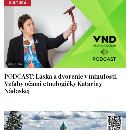
KULTÚRA
PODCAST: Láska a dvorenie v minulosti.
Vzťahy očami etnologičky Kataríny
Nádaskej