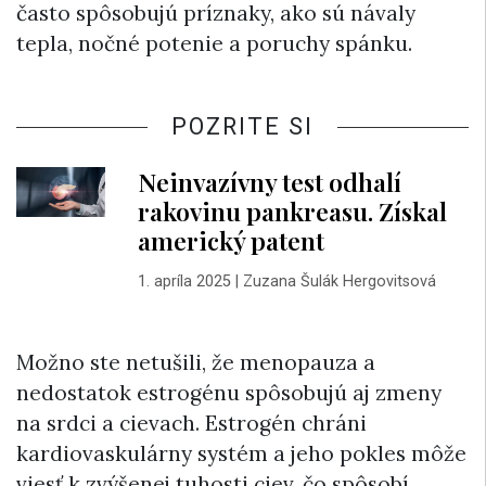
často spôsobujú príznaky, ako sú návaly
tepla, nočné potenie a poruchy spánku.
POZRITE SI
Neinvazívny test odhalí
rakovinu pankreasu. Získal
americký patent
1. apríla 2025
|
Zuzana Šulák Hergovitsová
Možno ste netušili, že menopauza a
nedostatok estrogénu spôsobujú aj zmeny
na srdci a cievach. Estrogén chráni
kardiovaskulárny systém a jeho pokles môže
viesť k zvýšenej tuhosti ciev, čo spôsobí