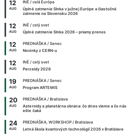
12
INÉ
/ celá Európa
AUG
Úplné zatmenie Slnka v južnej Európe a čiastočné
zatmenie na Slovensku 2026
12
INÉ
/ celý svet
AUG
Úplné zatmenie Slnka 2026 – priamy prenos
12
PREDNÁŠKA
/ Senec
AUG
Novinky z CERN-u
12
INÉ
/ celý svet
AUG
Perzeidy 2026
19
PREDNÁŠKA
/ Senec
AUG
Program ARTEMIS
20
PREDNÁŠKA
/ Bratislava
AUG
Asteroidy a planetárna obrana: čo dnes vieme a čo nás
ešte čaká
24
PREDNÁŠKA, WORKSHOP
/ Bratislava
AUG
Letná škola kvantových technológií 2026 v Bratislave