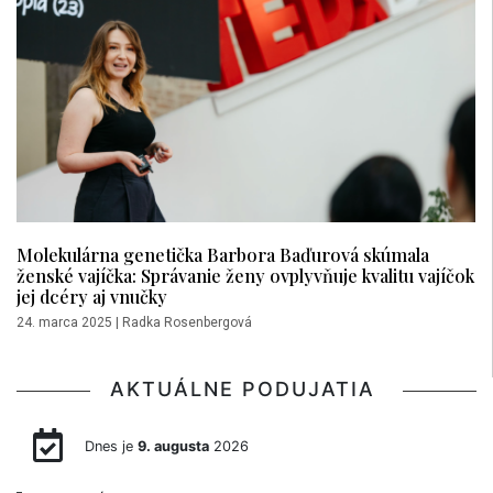
Molekulárna genetička Barbora Baďurová skúmala
ženské vajíčka: Správanie ženy ovplyvňuje kvalitu vajíčok
jej dcéry aj vnučky
24. marca 2025
|
Radka Rosenbergová
AKTUÁLNE PODUJATIA
Dnes je
9. augusta
2026