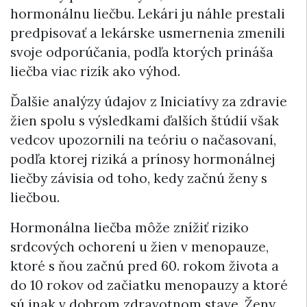
hormonálnu liečbu. Lekári ju náhle prestali
predpisovať a lekárske usmernenia zmenili
svoje odporúčania, podľa ktorých prináša
liečba viac rizík ako výhod.
Ďalšie analýzy údajov z Iniciatívy za zdravie
žien spolu s výsledkami ďalších štúdií však
vedcov upozornili na teóriu o načasovaní,
podľa ktorej riziká a prínosy hormonálnej
liečby závisia od toho, kedy začnú ženy s
liečbou.
Hormonálna liečba môže znížiť riziko
srdcových ochorení u žien v menopauze,
ktoré s ňou začnú pred 60. rokom života a
do 10 rokov od začiatku menopauzy a ktoré
sú inak v dobrom zdravotnom stave. Ženy,