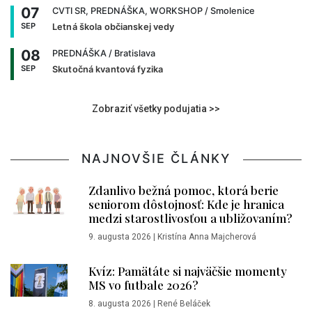
07
CVTI SR, PREDNÁŠKA, WORKSHOP
/ Smolenice
SEP
Letná škola občianskej vedy
08
PREDNÁŠKA
/ Bratislava
SEP
Skutočná kvantová fyzika
Zobraziť všetky podujatia >>
NAJNOVŠIE ČLÁNKY
Zdanlivo bežná pomoc, ktorá berie
seniorom dôstojnosť: Kde je hranica
medzi starostlivosťou a ubližovaním?
9. augusta 2026
|
Kristína Anna Majcherová
Kvíz: Pamätáte si najväčšie momenty
MS vo futbale 2026?
8. augusta 2026
|
René Beláček