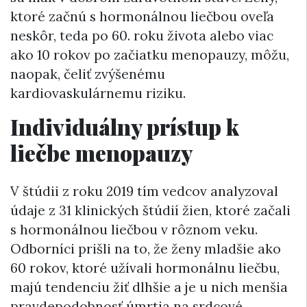
ktoré začnú s hormonálnou liečbou oveľa
neskôr, teda po 60. roku života alebo viac
ako 10 rokov po začiatku menopauzy, môžu,
naopak, čeliť zvýšenému
kardiovaskulárnemu riziku.
Individuálny prístup k
liečbe menopauzy
V štúdii z roku 2019 tím vedcov analyzoval
údaje z 31 klinických štúdií žien, ktoré začali
s hormonálnou liečbou v rôznom veku.
Odborníci prišli na to, že ženy mladšie ako
60 rokov, ktoré užívali hormonálnu liečbu,
majú tendenciu žiť dlhšie a je u nich menšia
pravdepodobnosť úmrtia na srdcové