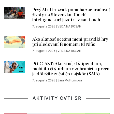
Prvý AI ultrazvuk pomáha zachraňovať
životy na Slovensku. Umelá
inteligencia už jazdí aj v sanitkách
7. augusta 2026
|
VEDA NA DOSAH
Ako slanosť oceánu mení pravidlá hry
pri sledovaní fenoménu El Niño
7. augusta 2026
|
VEDA NA DOSAH
PODCAST: Ako si nájsť štipendium,
mobilitu či štúdium v zahraničí a prečo
je dôležité začať čo najskôr (SAIA)
7. augusta 2026
|
Sára Molitorisová
AKTIVITY CVTI SR