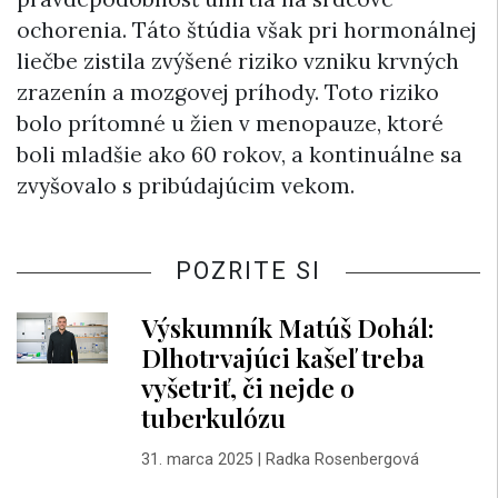
ochorenia. Táto štúdia však pri hormonálnej
liečbe zistila zvýšené riziko vzniku krvných
zrazenín a mozgovej príhody. Toto riziko
bolo prítomné u žien v menopauze, ktoré
boli mladšie ako 60 rokov, a kontinuálne sa
zvyšovalo s pribúdajúcim vekom.
POZRITE SI
Výskumník Matúš Dohál:
Dlhotrvajúci kašeľ treba
vyšetriť, či nejde o
tuberkulózu
31. marca 2025
|
Radka Rosenbergová