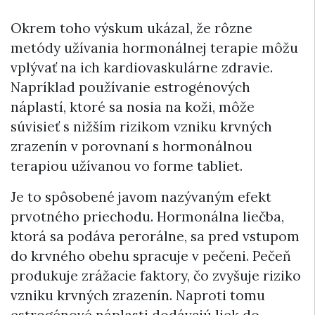
Okrem toho výskum ukázal, že rôzne
metódy užívania hormonálnej terapie môžu
vplývať na ich kardiovaskulárne zdravie.
Napríklad používanie estrogénových
náplastí, ktoré sa nosia na koži, môže
súvisieť s nižším rizikom vzniku krvných
zrazenín v porovnaní s hormonálnou
terapiou užívanou vo forme tabliet.
Je to spôsobené javom nazývaným efekt
prvotného priechodu. Hormonálna liečba,
ktorá sa podáva perorálne, sa pred vstupom
do krvného obehu spracuje v pečeni. Pečeň
produkuje zrážacie faktory, čo zvyšuje riziko
vzniku krvných zrazenín. Naproti tomu
estrogénové náplasti dodávajú liek do