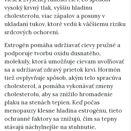
vysoký krvný tlak, vyššiu hladinu
cholesterolu, viac zápalov a posuny v
ukladaní tukov, ktoré vedú k väčšiemu riziku
srdcových ochorení.
Estrogén pomáha udržiavať cievy pružné a
podporuje tvorbu oxidu dusnatého,
molekuly, ktorá umožňuje cievam uvoľňovať
sa a udržiavať zdravý prietok krvi. Hormón
tiež ovplyvňuje spôsob, akým telo spracúva
cholesterol, a pomáha vykonávať zmeny
cholesterolu, aby sa znížilo hromadenie
plaku na stenách tepien. Keď počas
menopauzy klesne hladina estrogénu, tieto
ochranné faktory sa znižujú, čím sa tepny
stávajú náchylnejšie na stuhnutie,