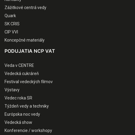
Zážitkové centrá vedy
Quark
SK CRIS
CIP VVI
Koncepčné materiály
PODUJATIA NCP VAT
Veda v CENTRE
Vedecká cukráreň
Festival vedeckých filmov
Výstavy
Vedec roka SR
Týždeň vedy a techniky
Európska noc vedy
Vedecká show
Konferencie / workshopy