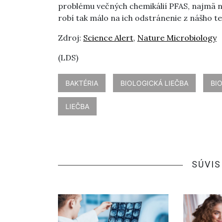
problému večných chemikálií PFAS, najmä na 
robí tak málo na ich odstránenie z nášho tela
Zdroj:
Science Alert
,
Nature Microbiology
(LDS)
BAKTÉRIA
BIOLOGICKÁ LIEČBA
BI
LIEČBA
SÚVIS