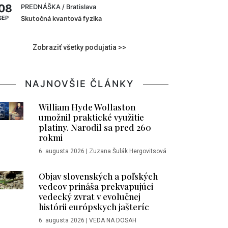
08
PREDNÁŠKA
/ Bratislava
SEP
Skutočná kvantová fyzika
Zobraziť všetky podujatia >>
NAJNOVŠIE ČLÁNKY
William Hyde Wollaston
umožnil praktické využitie
platiny. Narodil sa pred 260
rokmi
6. augusta 2026
|
Zuzana Šulák Hergovitsová
Objav slovenských a poľských
vedcov prináša prekvapujúci
vedecký zvrat v evolučnej
histórii európskych jašteríc
6. augusta 2026
|
VEDA NA DOSAH