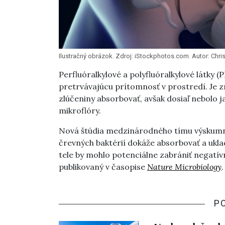
Ilustračný obrázok. Zdroj: iStockphotos.com. Autor: Chri
Perfluóralkylové a polyfluóralkylové látky 
pretrvávajúcu prítomnosť v prostredí. Je zn
zlúčeniny absorbovať, avšak dosiaľ nebolo ja
mikroflóry.
Nová štúdia medzinárodného tímu výskumní
črevných baktérií dokáže absorbovať a ukla
tele by mohlo potenciálne zabrániť negatív
publikovaný v časopise
Nature Microbiology
.
P