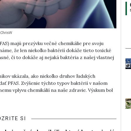
sChrisW
(PFAS) majú prezývku večné chemikálie pre svoju
áme, že len niekoľko baktérií dokáže tieto toxické
sné, či to dokáže aj nejaká baktéria z našej vlastnej
kov ukázala, ako niekoľko druhov ľudských
dať PFAS. Zvýšenie týchto typov baktérií v našom
nemu vplyvu chemikálií na naše zdravie. Výskum bol
OZRITE SI