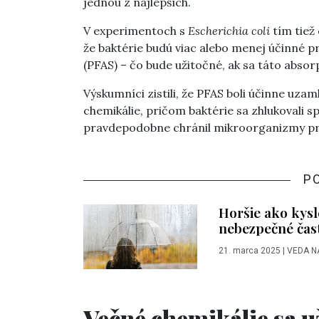
jednou z najlepších.
V experimentoch s
Escherichia coli
tím tiež 
že baktérie budú viac alebo menej účinné p
(PFAS) – čo bude užitočné, ak sa táto absor
Výskumníci zistili, že PFAS boli účinne uza
chemikálie, pričom baktérie sa zhlukovali 
pravdepodobne chránil mikroorganizmy p
P
Horšie ako kysl
nebezpečné čas
21. marca 2025
|
VEDA N
Večné chemikálie sa u