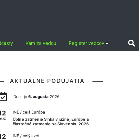
dcasty
Kam za vedou
Register vedcov
AKTUÁLNE PODUJATIA
Dnes je
6. augusta
2026
12
INÉ
/ celá Európa
AUG
Úplné zatmenie Slnka v južnej Európe a
čiastočné zatmenie na Slovensku 2026
12
INÉ
/ celý svet