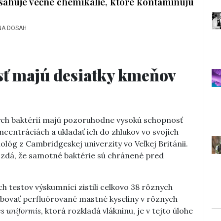
sahuje večné chemikálie, ktoré kontaminujú
NA DOSAH
ť majú desiatky kmeňov
vných baktérií majú pozoruhodne vysokú schopnosť
centráciách a ukladať ich do zhlukov vo svojich
iológ z Cambridgeskej univerzity vo Veľkej Británii.
a zdá, že samotné baktérie sú chránené pred
testov výskumníci zistili celkovo 38 rôznych
bovať perfluórované mastné kyseliny v rôznych
s uniformis
, ktorá rozkladá vlákninu, je v tejto úlohe