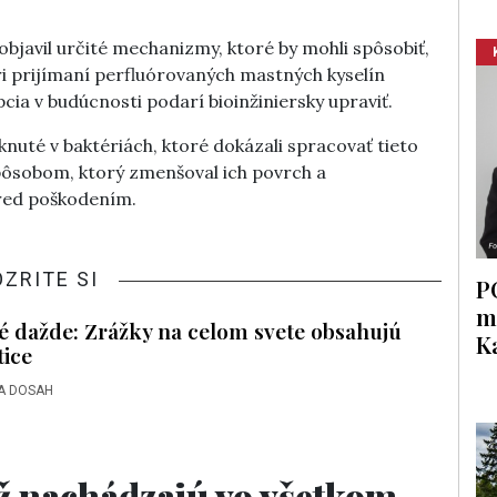
objavil určité mechanizmy, ktoré by mohli spôsobiť,
ri prijímaní perfluórovaných mastných kyselín
pcia v budúcnosti podarí bioinžiniersky upraviť.
mknuté v baktériách, ktoré dokázali spracovať tieto
spôsobom, ktorý zmenšoval ich povrch a
red poškodením.
OZRITE SI
P
m
é dažde: Zrážky na celom svete obsahujú
K
tice
A DOSAH
ž nachádzajú vo všetkom