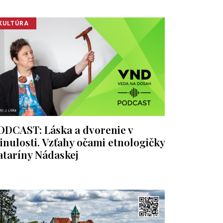
KULTÚRA
ODCAST: Láska a dvorenie v
inulosti. Vzťahy očami etnologičky
ataríny Nádaskej