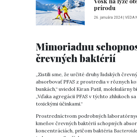
Vosk na lyže ob
prírodu
26. januára 2024
|
VEDA 
Mimoriadnu schopnos
črevných baktérií
„Zistili sme, že určité druhy ľudských čre
absorbovať PFAS z prostredia v rôznych kon
bunkách,“ uviedol Kiran Patil, molekulárny b
„Vďaka agregácii PFAS v týchto zhlukoch s
toxickými účinkami.“
Prostredníctvom podrobných laboratórnych 
kmeňov črevných baktérií schopných absor
koncentráciách, pričom baktéria
Bacteroide