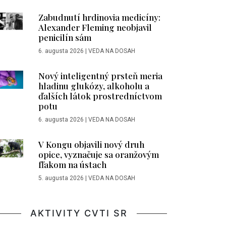
Zabudnutí hrdinovia medicíny:
Alexander Fleming neobjavil
penicilín sám
6. augusta 2026
|
VEDA NA DOSAH
Nový inteligentný prsteň meria
hladinu glukózy, alkoholu a
ďalších látok prostredníctvom
potu
6. augusta 2026
|
VEDA NA DOSAH
V Kongu objavili nový druh
opice, vyznačuje sa oranžovým
fľakom na ústach
5. augusta 2026
|
VEDA NA DOSAH
AKTIVITY CVTI SR