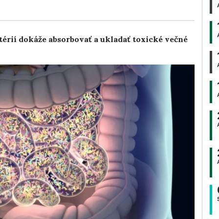
érií dokáže absorbovať a ukladať toxické večné