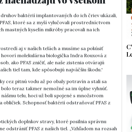
 druhov baktérií implantovaných do ich čriev ukázali,
PFAS, ktoré sa z myší vylučovali prostredníctvom
ch mastných kyselín mikróby pracovali na ich
C
rostredí aj v našich telách a musíme sa pokúsiť
L
,“ hovorí molekulárna biologička Indra Rouxová z
ob, ako PFAS zničiť, ale naše zistenia otvárajú
ašich tiel tam, kde spôsobujú najväčšiu škodu.“
 cez pitnú vodu až po obaly potravín a stali sa
y bolo teraz takmer nemožné sa im úplne vyhnúť.
 nášmu telu, hoci už boli spojené s množstvom
obličiek. Schopnosť baktérií odstraňovať PFAS z
ických doplnkov stravy, ktoré posilnia správnu
 odstrániť PFAS z našich tiel. „Vzhľadom na rozsah