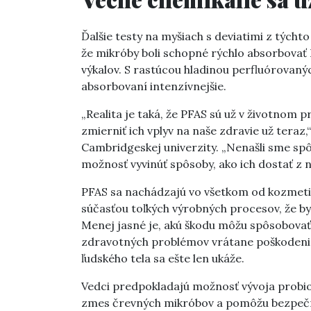
Ďalšie testy na myšiach s deviatimi z týchto
že mikróby boli schopné rýchlo absorbovať 
výkalov. S rastúcou hladinou perfluórovaný
absorbovaní intenzívnejšie.
„Realita je taká, že PFAS sú už v životnom p
zmierniť ich vplyv na naše zdravie už teraz
Cambridgeskej univerzity. „Nenašli sme spôs
možnosť vyvinúť spôsoby, ako ich dostať z n
PFAS sa nachádzajú vo všetkom od kozmetiky
súčasťou toľkých výrobných procesov, že b
Menej jasné je, akú škodu môžu spôsobovať
zdravotných problémov vrátane poškodenia 
ľudského tela sa ešte len ukáže.
Vedci predpokladajú možnosť vývoja probiot
zmes črevných mikróbov a pomôžu bezpečne