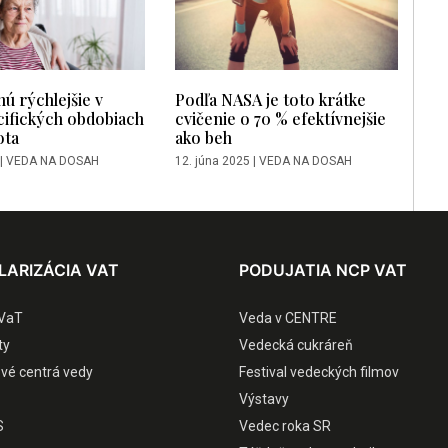
nú rýchlejšie v
Podľa NASA je toto krátke
cifických obdobiach
cvičenie o 70 % efektívnejšie
ota
ako beh
|
VEDA NA DOSAH
12. júna 2025
|
VEDA NA DOSAH
LARIZÁCIA VAT
PODUJATIA NCP VAT
VaT
Veda v CENTRE
ty
Vedecká cukráreň
ové centrá vedy
Festival vedeckých filmov
Výstavy
S
Vedec roka SR