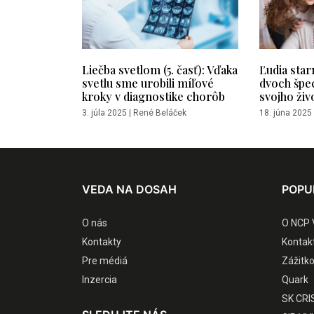
Liečba svetlom (5. časť): Vďaka
Ľudia star
svetlu sme urobili míľové
dvoch špe
kroky v diagnostike chorôb
svojho živ
3. júla 2025
|
René Beláček
18. júna 2025
VEDA NA DOSAH
POPU
O nás
O NCP 
Kontakty
Kontak
Pre médiá
Zážitk
Inzercia
Quark
SK CRI