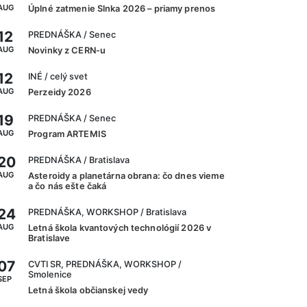
AUG
Úplné zatmenie Slnka 2026 – priamy prenos
12
PREDNÁŠKA
/ Senec
AUG
Novinky z CERN-u
12
INÉ
/ celý svet
AUG
Perzeidy 2026
19
PREDNÁŠKA
/ Senec
AUG
Program ARTEMIS
20
PREDNÁŠKA
/ Bratislava
AUG
Asteroidy a planetárna obrana: čo dnes vieme
a čo nás ešte čaká
24
PREDNÁŠKA, WORKSHOP
/ Bratislava
AUG
Letná škola kvantových technológií 2026 v
Bratislave
07
CVTI SR, PREDNÁŠKA, WORKSHOP
/
Smolenice
SEP
Letná škola občianskej vedy