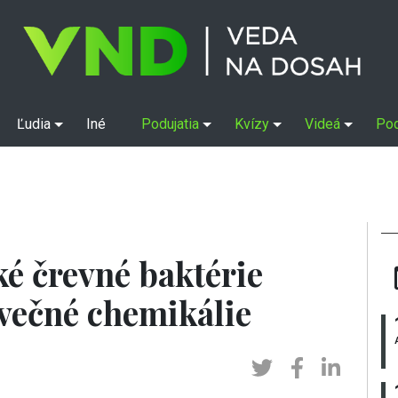
Ľudia
Iné
Podujatia
Kvízy
Videá
Po
é črevné baktérie
večné chemikálie