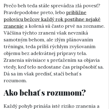
Prečo beh teda stále sprevádza zlá povesť?
Pravdepodobne preto, lebo
približne
polovicu bežcov každý rok postihne nejaké
zranenie
a kolená sú často prvé na zozname.
Väčšina týchto zranení však nevzniká
samotným behom, ale zlým plánovaním
tréningu, teda príliš rýchlym zvyšovaním
objemu bez adekvátnej prípravy tela.
Zranenia súvisiace s preťažením sa objavia
vtedy, keď telo nedostane čas prispôsobiť sa.
Dá sa im však predísť, stačí behať s
rozumom.
Ako behať s rozumom?
Každý pohyb prináša isté riziko zranenia a