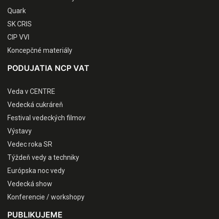
Quark
SK CRIS
CIP VVI
Koncepčné materiály
PODUJATIA NCP VAT
Veda v CENTRE
Vedecká cukráreň
Festival vedeckých filmov
Výstavy
Vedec roka SR
Týždeň vedy a techniky
Európska noc vedy
Vedecká show
Konferencie / workshopy
PUBLIKUJEME