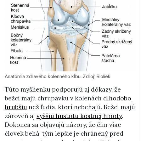
Anatómia zdravého kolenného kĺbu. Zdroj: Bioliek
Túto myšlienku podporujú aj dôkazy, že
bežci majú chrupavku v kolenách
dlhodobo
hrubšiu
než ľudia, ktorí nebehajú. Bežci majú
zároveň aj
vyššiu hustotu kostnej hmoty
.
Dokonca sa objavujú názory, že čím viac
človek behá, tým lepšie je chránený pred