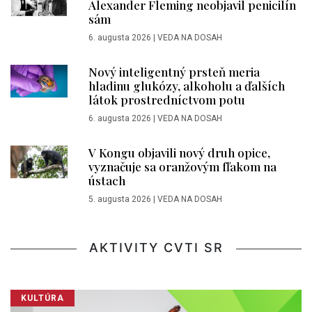
Alexander Fleming neobjavil penicilín
sám
6. augusta 2026
|
VEDA NA DOSAH
Nový inteligentný prsteň meria
hladinu glukózy, alkoholu a ďalších
látok prostredníctvom potu
6. augusta 2026
|
VEDA NA DOSAH
V Kongu objavili nový druh opice,
vyznačuje sa oranžovým fľakom na
ústach
5. augusta 2026
|
VEDA NA DOSAH
AKTIVITY CVTI SR
KULTÚRA