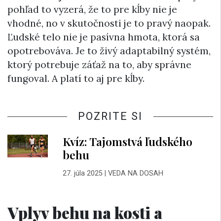
pohľad to vyzerá, že to pre kĺby nie je
vhodné, no v skutočnosti je to pravý naopak.
Ľudské telo nie je pasívna hmota, ktorá sa
opotrebováva. Je to živý adaptabilný systém,
ktorý potrebuje záťaž na to, aby správne
fungoval. A platí to aj pre kĺby.
POZRITE SI
Kvíz: Tajomstvá ľudského
behu
27. júla 2025
|
VEDA NA DOSAH
Vplyv behu na kosti a