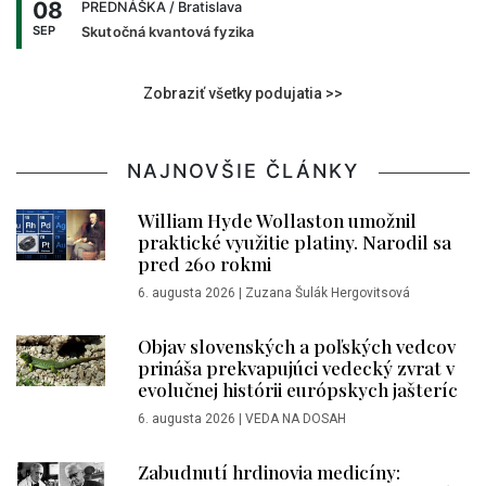
08
PREDNÁŠKA
/ Bratislava
SEP
Skutočná kvantová fyzika
Zobraziť všetky podujatia >>
NAJNOVŠIE ČLÁNKY
William Hyde Wollaston umožnil
praktické využitie platiny. Narodil sa
pred 260 rokmi
6. augusta 2026
|
Zuzana Šulák Hergovitsová
Objav slovenských a poľských vedcov
prináša prekvapujúci vedecký zvrat v
evolučnej histórii európskych jašteríc
6. augusta 2026
|
VEDA NA DOSAH
Zabudnutí hrdinovia medicíny: