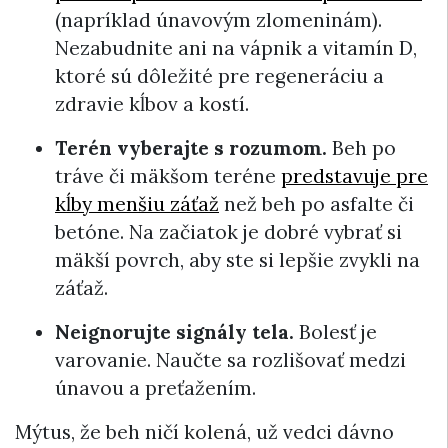
(napríklad únavovým zlomeninám).
Nezabudnite ani na vápnik a vitamín D,
ktoré sú dôležité pre regeneráciu a
zdravie kĺbov a kostí.
Terén vyberajte s rozumom.
Beh po
tráve či mäkšom teréne
predstavuje pre
kĺby menšiu záťaž
než beh po asfalte či
betóne. Na začiatok je dobré vybrať si
mäkší povrch, aby ste si lepšie zvykli na
záťaž.
Neignorujte signály tela.
Bolesť je
varovanie. Naučte sa rozlišovať medzi
únavou a preťažením.
Mýtus, že beh ničí kolená, už vedci dávno