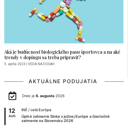
Aká je budúcnosť biologického pasu športovca a na aké
trendy v dopingu sa treba pripraviť?
5. apríla 2023
|
VEDA NA DOSAH
AKTUÁLNE PODUJATIA
Dnes je
6. augusta
2026
12
INÉ
/ celá Európa
AUG
Úplné zatmenie Slnka v južnej Európe a čiastočné
zatmenie na Slovensku 2026