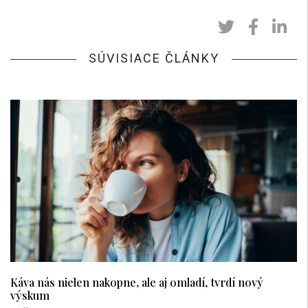
SÚVISIACE ČLÁNKY
Káva nás nielen nakopne, ale aj omladí, tvrdí nový
výskum