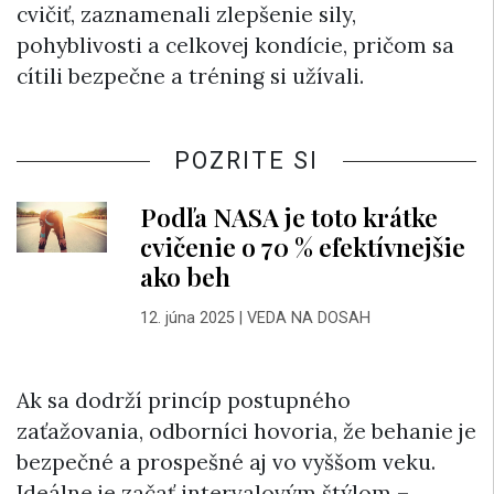
cvičiť, zaznamenali zlepšenie sily,
pohyblivosti a celkovej kondície, pričom sa
cítili bezpečne a tréning si užívali.
POZRITE SI
Podľa NASA je toto krátke
cvičenie o 70 % efektívnejšie
ako beh
12. júna 2025
|
VEDA NA DOSAH
Ak sa dodrží princíp postupného
zaťažovania, odborníci hovoria, že behanie je
bezpečné a prospešné aj vo vyššom veku.
Ideálne je začať intervalovým štýlom –