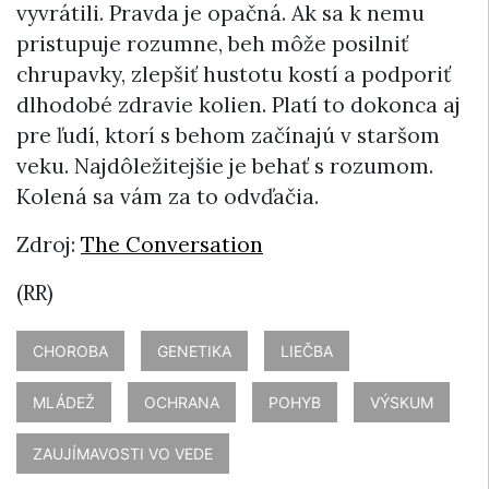
vyvrátili. Pravda je opačná. Ak sa k nemu
pristupuje rozumne, beh môže posilniť
chrupavky, zlepšiť hustotu kostí a podporiť
dlhodobé zdravie kolien. Platí to dokonca aj
pre ľudí, ktorí s behom začínajú v staršom
veku. Najdôležitejšie je behať s rozumom.
Kolená sa vám za to odvďačia.
Zdroj:
The Conversation
(RR)
CHOROBA
GENETIKA
LIEČBA
MLÁDEŽ
OCHRANA
POHYB
VÝSKUM
ZAUJÍMAVOSTI VO VEDE