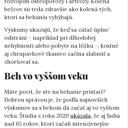
rozvojom osteoporózy i artrózy. Kolená
bežcov sú teda zdravšie ako kolená tých,
ktorí sa behaniu vyhýbajú.
Výskumy ukazujú, že keď sa záťaž úplne
odstráni – napríklad pri dlhodobej
nehybnosti alebo pobyte na lôžku –, kostné
aj chrupavkové tkanivo začína slabnúť a
zhoršovať sa.
Beh vo vyššom veku
Máte pocit, že ste na behanie pristarí?
Dobrou správou je, že podľa najnovších
výskumov sa s behom dá začať aj vo vyššom
veku. Štúdia z roku 2020
ukázala
, že aj ľudia
nad 65 rokov, ktorí začali intenzívnejšie