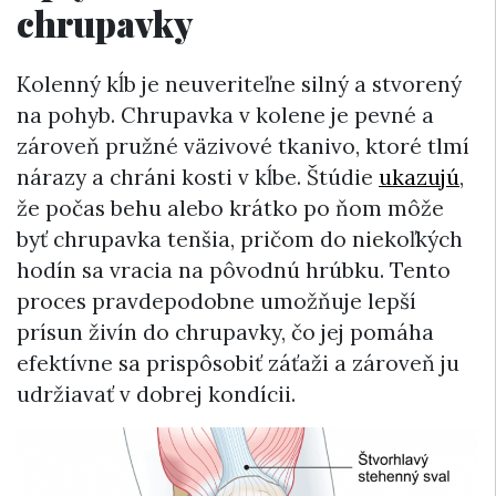
chrupavky
Kolenný kĺb je neuveriteľne silný a stvorený
na pohyb. Chrupavka v kolene je pevné a
zároveň pružné väzivové tkanivo, ktoré tlmí
nárazy a chráni kosti v kĺbe. Štúdie
ukazujú
,
že počas behu alebo krátko po ňom môže
byť chrupavka tenšia, pričom do niekoľkých
hodín sa vracia na pôvodnú hrúbku. Tento
proces pravdepodobne umožňuje lepší
prísun živín do chrupavky, čo jej pomáha
efektívne sa prispôsobiť záťaži a zároveň ju
udržiavať v dobrej kondícii.