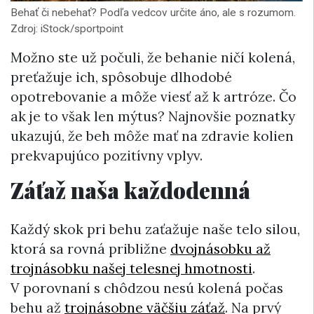
Behať či nebehať? Podľa vedcov určite áno, ale s rozumom.
Zdroj: iStock/sportpoint
Možno ste už počuli, že behanie ničí kolená,
preťažuje ich, spôsobuje dlhodobé
opotrebovanie a môže viesť až k artróze. Čo
ak je to však len mýtus? Najnovšie poznatky
ukazujú, že beh môže mať na zdravie kolien
prekvapujúco pozitívny vplyv.
Záťaž naša každodenná
Každý skok pri behu zaťažuje naše telo silou,
ktorá sa rovná približne
dvojnásobku až
trojnásobku našej telesnej hmotnosti
.
V porovnaní s chôdzou nesú kolená počas
behu až
trojnásobne väčšiu záťaž
. Na prvý