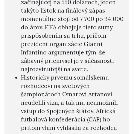
začínajúcej na 550 dolároch, jeden
takýto lístok na finálový zápas
momentálne stojí od 7 700 po 34 000
dolárov. FIFA obhajuje tieto sumy
prispôsobením sa trhu, pričom
prezident organizácie Gianni
Infantino argumentuje tým, že
zábavný priemysel je v súčasnosti
najrozvinutejší na svete.
Historicky prvému somálskemu
rozhodcovi na svetových
šampionátoch Omarovi Artanovi
neudelili víza, a tak mu neumožnili
vstup do Spojených štátov. Africká
futbalová konfederácia (CAF) ho
pritom vlani vyhlásila za rozhodcu