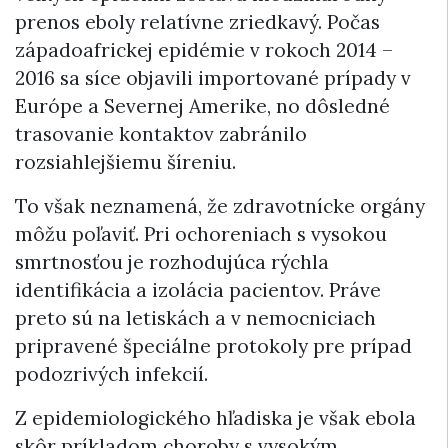
prenos eboly relatívne zriedkavý. Počas
západoafrickej epidémie v rokoch 2014 –
2016 sa síce objavili importované prípady v
Európe a Severnej Amerike, no dôsledné
trasovanie kontaktov zabránilo
rozsiahlejšiemu šíreniu.
To však neznamená, že zdravotnícke orgány
môžu poľaviť. Pri ochoreniach s vysokou
smrtnosťou je rozhodujúca rýchla
identifikácia a izolácia pacientov. Práve
preto sú na letiskách a v nemocniciach
pripravené špeciálne protokoly pre prípad
podozrivých infekcií.
Z epidemiologického hľadiska je však ebola
skôr príkladom choroby s vysokým