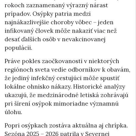
rokoch zaznamenaný výrazný nárast
prípadov. Osýpky patria medzi
najnákazlivejšie choroby vôbec – jeden
infikovaný človek môže nakaziť viac než
desať ďalších osôb v nevakcinovanej
populácii.
Práve pokles zaočkovanosti v niektorých
regiónoch sveta vedie odborníkov k obavám,
že jediný infekčný cestujúci môže spustiť
lokálne ohnisko nákazy. Historické analýzy
ukazujú, že medzinárodné letiská zohrávajú
pri šírení osýpok mimoriadne významnú
úlohu.
Popri osýpkach zostáva aktuálna aj chrípka.
Sezóna 2025 – 2026 patrila v Severnej