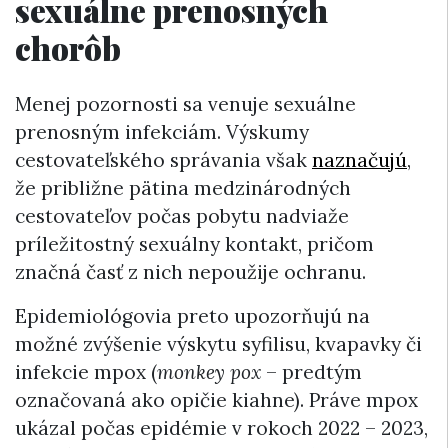
sexuálne prenosných
chorôb
Menej pozornosti sa venuje sexuálne
prenosným infekciám. Výskumy
cestovateľského správania však
naznačujú
,
že približne pätina medzinárodných
cestovateľov počas pobytu nadviaže
príležitostný sexuálny kontakt, pričom
značná časť z nich nepoužije ochranu.
Epidemiológovia preto upozorňujú na
možné zvýšenie výskytu syfilisu, kvapavky či
infekcie mpox (
monkey pox
– predtým
označovaná ako opičie kiahne). Práve mpox
ukázal počas epidémie v rokoch 2022 – 2023,