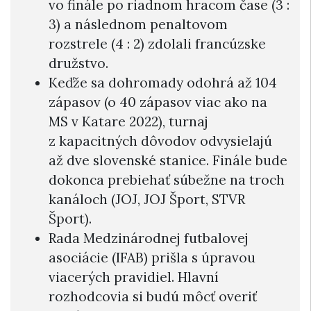
vo finále po riadnom hracom čase (3 :
3) a následnom penaltovom
rozstrele (4 : 2) zdolali francúzske
družstvo.
Keďže sa dohromady odohrá až 104
zápasov (o 40 zápasov viac ako na
MS v Katare 2022), turnaj
z kapacitných dôvodov odvysielajú
až dve slovenské stanice. Finále bude
dokonca prebiehať súbežne na troch
kanáloch (JOJ, JOJ Šport, STVR
Šport).
Rada Medzinárodnej futbalovej
asociácie (IFAB) prišla s úpravou
viacerých pravidiel. Hlavní
rozhodcovia si budú môcť overiť