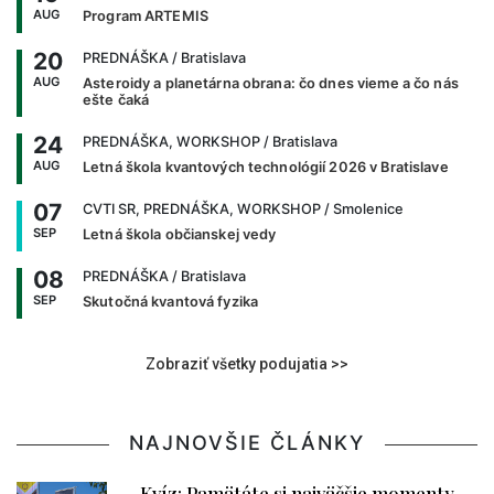
AUG
Program ARTEMIS
20
PREDNÁŠKA
/ Bratislava
AUG
Asteroidy a planetárna obrana: čo dnes vieme a čo nás
ešte čaká
24
PREDNÁŠKA, WORKSHOP
/ Bratislava
AUG
Letná škola kvantových technológií 2026 v Bratislave
07
CVTI SR, PREDNÁŠKA, WORKSHOP
/ Smolenice
SEP
Letná škola občianskej vedy
08
PREDNÁŠKA
/ Bratislava
SEP
Skutočná kvantová fyzika
Zobraziť všetky podujatia >>
NAJNOVŠIE ČLÁNKY
Kvíz: Pamätáte si najväčšie momenty