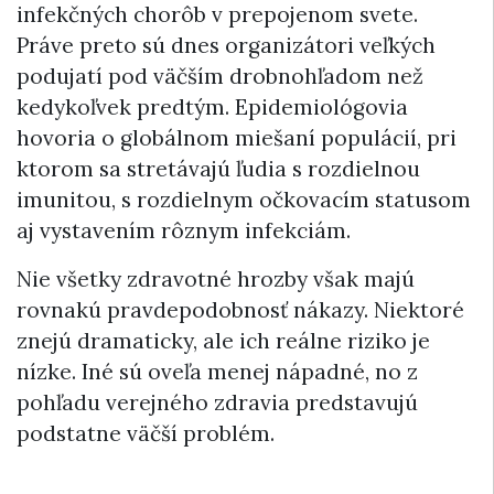
infekčných chorôb v prepojenom svete.
Práve preto sú dnes organizátori veľkých
podujatí pod väčším drobnohľadom než
kedykoľvek predtým. Epidemiológovia
hovoria o globálnom miešaní populácií, pri
ktorom sa stretávajú ľudia s rozdielnou
imunitou, s rozdielnym očkovacím statusom
aj vystavením rôznym infekciám.
Nie všetky zdravotné hrozby však majú
rovnakú pravdepodobnosť nákazy. Niektoré
znejú dramaticky, ale ich reálne riziko je
nízke. Iné sú oveľa menej nápadné, no z
pohľadu verejného zdravia predstavujú
podstatne väčší problém.