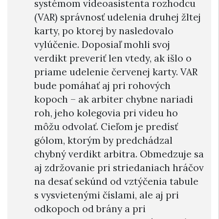
systémom videoasistenta rozhodcu
(VAR) správnosť udelenia druhej žltej
karty, po ktorej by nasledovalo
vylúčenie. Doposiaľ mohli svoj
verdikt preveriť len vtedy, ak išlo o
priame udelenie červenej karty. VAR
bude pomáhať aj pri rohových
kopoch – ak arbiter chybne nariadi
roh, jeho kolegovia pri videu ho
môžu odvolať. Cieľom je predísť
gólom, ktorým by predchádzal
chybný verdikt arbitra. Obmedzuje sa
aj zdržovanie pri striedaniach hráčov
na desať sekúnd od vztýčenia tabule
s vysvietenými číslami, ale aj pri
odkopoch od brány a pri