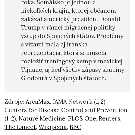
roka. Somálsko je jednou z
niekoľkých krajín, ktorej občanom
zakázal americký prezident Donald
Trump v rámci migračnej politiky
vstup do Spojených štátov. Problémy
s vízami mala aj iránska
reprezentácia, ktorá si musela
rozložiť tréningový kemp v mexickej
Tijuane, aj keď všetky zápasy skupiny
G odohrá v Spojených štátoch.
Zdroje:
ArcaMax
, JAMA Network (
1
,
2
),
Centers for Disease Control and Prevention
(
1
,
2
),
Nature Medicine
,
PLOS One
,
Reuters
,
The Lancet
,
Wikipedia
,
BBC