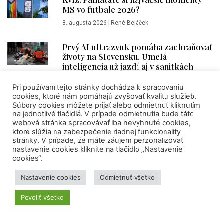
MS vo futbale 2026?
8. augusta 2026
|
René Beláček
Prvý AI ultrazvuk pomáha zachraňovať
životy na Slovensku. Umelá
inteligencia už jazdí aj v sanitkách
7. augusta 2026
|
VEDA NA DOSAH
Pri používaní tejto stránky dochádza k spracovaniu
cookies, ktoré nám pomáhajú zvyšovať kvalitu služieb.
Ako slanosť oceánu mení pravidlá hry
Súbory cookies môžete prijať alebo odmietnuť kliknutím
pri sledovaní fenoménu El Niño
na jednotlivé tlačidlá. V prípade odmietnutia bude táto
webová stránka spracovávať iba nevyhnuté cookies,
7. augusta 2026
|
VEDA NA DOSAH
ktoré slúžia na zabezpečenie riadnej funkcionality
stránky. V prípade, že máte záujem perzonalizovať
nastavenie cookies kliknite na tlačidlo „Nastavenie
PODCAST: Ako si nájsť štipendium,
cookies“.
mobilitu či štúdium v zahraničí a prečo
je dôležité začať čo najskôr (SAIA)
Nastavenie cookies
Odmietnuť všetko
7. augusta 2026
|
Sára Molitorisová
Povoliť všetko
Nová nádej na liečbu slepoty?
Experimentálne očné kvapky dokážu