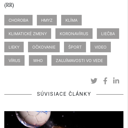
(RR)
CHOROBA
HMYZ
KLÍMA
KLIMATICKÉ ZMENY
KORONAVÍRUS
LIEČBA
LIEKY
OČKOVANIE
ŠPORT
VIDEO
VÍRUS
WHO
ZAUJÍMAVOSTI VO VEDE
SÚVISIACE ČLÁNKY