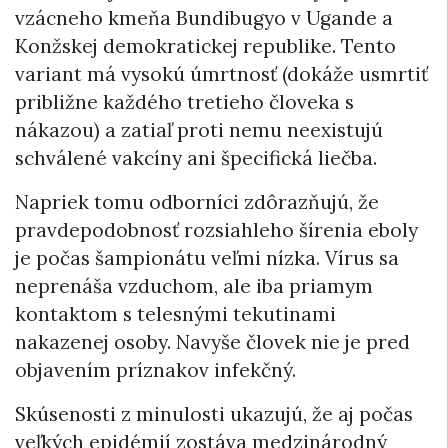
vzácneho kmeňa Bundibugyo v Ugande a
Konžskej demokratickej republike. Tento
variant má vysokú úmrtnosť (dokáže usmrtiť
približne každého tretieho človeka s
nákazou) a zatiaľ proti nemu neexistujú
schválené vakcíny ani špecifická liečba.
Napriek tomu odborníci zdôrazňujú, že
pravdepodobnosť rozsiahleho šírenia eboly
je počas šampionátu veľmi nízka. Vírus sa
neprenáša vzduchom, ale iba priamym
kontaktom s telesnými tekutinami
nakazenej osoby. Navyše človek nie je pred
objavením príznakov infekčný.
Skúsenosti z minulosti ukazujú, že aj počas
veľkých epidémií zostáva medzinárodný