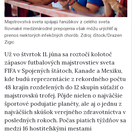
Majstrovstvá sveta spájajú fanúšikov z celého sveta.
Rovnaké medzinárodné prepojenia však môžu urýchliť aj
prenos niektorých infekčných chorôb. Zdroj: iStock/Drazen
Zigic
Už vo štvrtok 11. júna sa roztočí kolotoč
zápasov futbalových majstrovstiev sveta
FIFA v Spojených štátoch, Kanade a Mexiku,
kde budú reprezentácie z rekordného počtu
48 krajín rozdelených do 12 skupín súťažiť o
majstrovskú trofej. Pôjde nielen o najväčšie
športové podujatie planéty, ale aj o jednu z
najväčších skúšok verejného zdravotníctva v
posledných rokoch. Počas piatich týždňov sa
medzi 16 hostiteľskými mestami