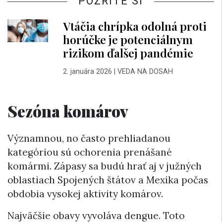
POZRITE SI
Vtáčia chrípka odolná proti
horúčke je potenciálnym
rizikom ďalšej pandémie
2. januára 2026
|
VEDA NA DOSAH
Sezóna komárov
Významnou, no často prehliadanou
kategóriou sú ochorenia prenášané
komármi. Zápasy sa budú hrať aj v južných
oblastiach Spojených štátov a Mexika počas
obdobia vysokej aktivity komárov.
Najväčšie obavy vyvoláva dengue. Toto