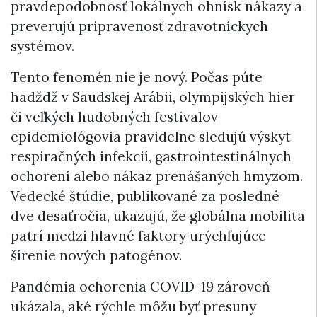
pravdepodobnosť lokálnych ohnísk nákazy a
preverujú pripravenosť zdravotníckych
systémov.
Tento fenomén nie je nový. Počas púte
hadždž v Saudskej Arábii, olympijských hier
či veľkých hudobných festivalov
epidemiológovia pravidelne sledujú výskyt
respiračných infekcií, gastrointestinálnych
ochorení alebo nákaz prenášaných hmyzom.
Vedecké štúdie, publikované za posledné
dve desaťročia, ukazujú, že globálna mobilita
patrí medzi hlavné faktory urýchľujúce
šírenie nových patogénov.
Pandémia ochorenia COVID-19 zároveň
ukázala, aké rýchle môžu byť presuny