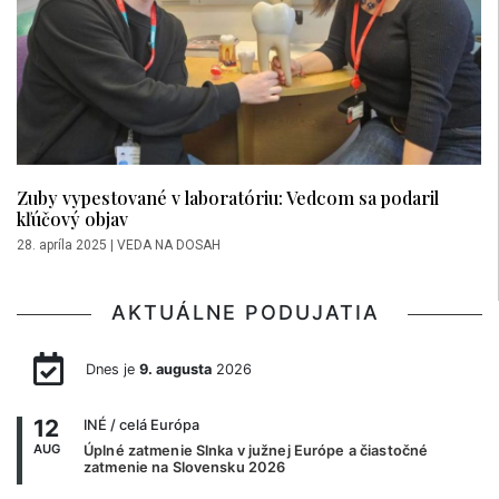
Zuby vypestované v laboratóriu: Vedcom sa podaril
kľúčový objav
28. apríla 2025
|
VEDA NA DOSAH
AKTUÁLNE PODUJATIA
Dnes je
9. augusta
2026
12
INÉ
/ celá Európa
AUG
Úplné zatmenie Slnka v južnej Európe a čiastočné
zatmenie na Slovensku 2026