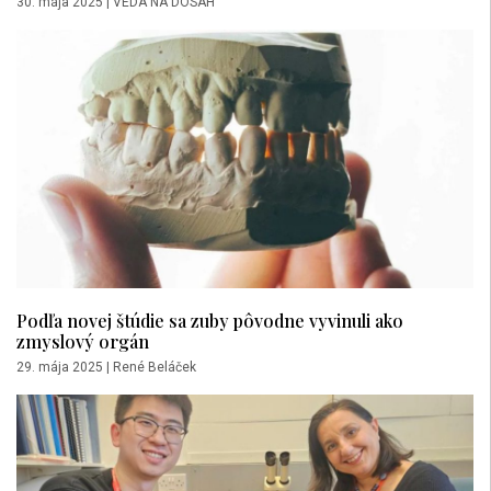
30. mája 2025
|
VEDA NA DOSAH
Podľa novej štúdie sa zuby pôvodne vyvinuli ako
zmyslový orgán
29. mája 2025
|
René Beláček