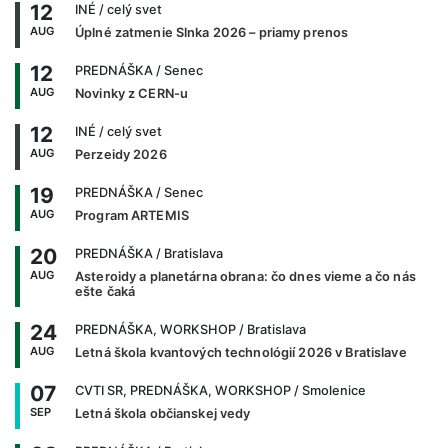
12
INÉ
/ celý svet
AUG
Úplné zatmenie Slnka 2026 – priamy prenos
12
PREDNÁŠKA
/ Senec
AUG
Novinky z CERN-u
12
INÉ
/ celý svet
AUG
Perzeidy 2026
19
PREDNÁŠKA
/ Senec
AUG
Program ARTEMIS
20
PREDNÁŠKA
/ Bratislava
AUG
Asteroidy a planetárna obrana: čo dnes vieme a čo nás
ešte čaká
24
PREDNÁŠKA, WORKSHOP
/ Bratislava
AUG
Letná škola kvantových technológií 2026 v Bratislave
07
CVTI SR, PREDNÁŠKA, WORKSHOP
/ Smolenice
SEP
Letná škola občianskej vedy