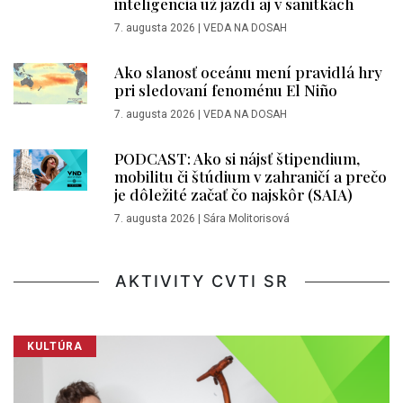
inteligencia už jazdí aj v sanitkách
7. augusta 2026
|
VEDA NA DOSAH
Ako slanosť oceánu mení pravidlá hry
pri sledovaní fenoménu El Niño
7. augusta 2026
|
VEDA NA DOSAH
PODCAST: Ako si nájsť štipendium,
mobilitu či štúdium v zahraničí a prečo
je dôležité začať čo najskôr (SAIA)
7. augusta 2026
|
Sára Molitorisová
AKTIVITY CVTI SR
KULTÚRA