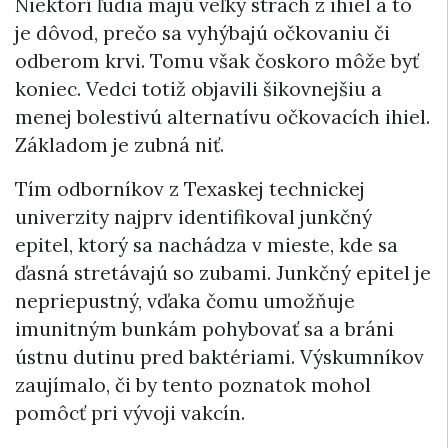
Niektorí ľudia majú veľký strach z ihiel a to
je dôvod, prečo sa vyhýbajú očkovaniu či
odberom krvi. Tomu však čoskoro môže byť
koniec. Vedci totiž objavili šikovnejšiu a
menej bolestivú alternatívu očkovacích ihiel.
Základom je zubná niť.
Tím odborníkov z Texaskej technickej
univerzity najprv identifikoval junkčný
epitel, ktorý sa nachádza v mieste, kde sa
ďasná stretávajú so zubami. Junkčný epitel je
nepriepustný, vďaka čomu umožňuje
imunitným bunkám pohybovať sa a bráni
ústnu dutinu pred baktériami. Výskumníkov
zaujímalo, či by tento poznatok mohol
pomôcť pri vývoji vakcín.