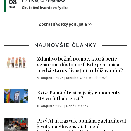
08
PREDNÁŠKA
/ Bratislava
SEP
Skutočná kvantová fyzika
Zobraziť všetky podujatia >>
NAJNOVŠIE ČLÁNKY
Zdanlivo bežná pomoc, ktorá berie
seniorom dôstojnosť: Kde je hranica
medzi starostlivosťou a ubližovaním?
9. augusta 2026
|
Kristína Anna Majcherová
Kvíz: Pamätáte si najväčšie momenty
MS vo futbale 2026?
8. augusta 2026
|
René Beláček
Prvý AI ultrazvuk pomáha zachraňovať
životy na Slovensku. Umelá