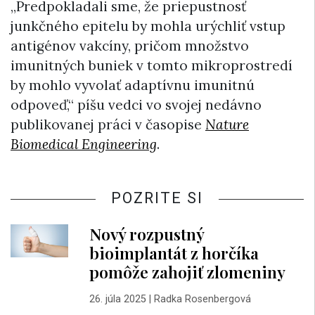
„Predpokladali sme, že priepustnosť
junkčného epitelu by mohla urýchliť vstup
antigénov vakcíny, pričom množstvo
imunitných buniek v tomto mikroprostredí
by mohlo vyvolať adaptívnu imunitnú
odpoveď,“ píšu vedci vo svojej nedávno
publikovanej práci v časopise
Nature
Biomedical Engineering
.
POZRITE SI
Nový rozpustný
bioimplantát z horčíka
pomôže zahojiť zlomeniny
26. júla 2025
|
Radka Rosenbergová