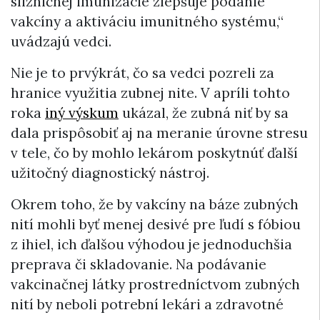
slizničnej imunizácie zlepšuje podanie
vakcíny a aktiváciu imunitného systému,“
uvádzajú vedci.
Nie je to prvýkrát, čo sa vedci pozreli za
hranice využitia zubnej nite. V apríli tohto
roka
iný výskum
ukázal, že zubná niť by sa
dala prispôsobiť aj na meranie úrovne stresu
v tele, čo by mohlo lekárom poskytnúť ďalší
užitočný diagnostický nástroj.
Okrem toho, že by vakcíny na báze zubných
nití mohli byť menej desivé pre ľudí s fóbiou
z ihiel, ich ďalšou výhodou je jednoduchšia
preprava či skladovanie. Na podávanie
vakcinačnej látky prostredníctvom zubných
nití by neboli potrební lekári a zdravotné