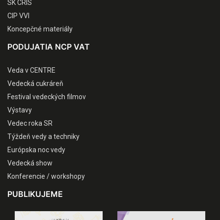
SK CRIS
CIP VVI
Koncepčné materiály
PODUJATIA NCP VAT
Veda v CENTRE
Vedecká cukráreň
Festival vedeckých filmov
Výstavy
Vedec roka SR
Týždeň vedy a techniky
Európska noc vedy
Vedecká show
Konferencie / workshopy
PUBLIKUJEME