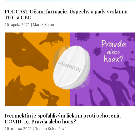
PODCAST Očami farmácie: Úspechy a pády výskumu
THC a CBD
15. apríla 2021
|
Marek Kajan
Ivermektín je spoľahlivým liekom proti ochoreniu
COVID-19. Pravda alebo hoax?
10. marca 2021
|
Denisa Koleničová