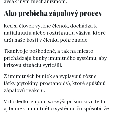
avšak iným mechanizmom.
Ako prebieha zápalový proces
Keď si človek vytkne členok, dochádza k
natiahnutiu alebo roztrhnutiu väziva, ktoré
drží naše kosti v členku pohromade.
Tkanivo je poškodené, a tak na miesto
prichádzajú bunky imunitného systému, aby
krízovú situáciu vyriešili.
Z imunitných buniek sa vyplavujú rôzne
látky (cytokíny, prostanoidy), ktoré spúšťajú
zápalovú reakciu.
V dôsledku zápalu sa zvýši prísun krvi, teda
aj buniek imunitného systému, čo spôsobí, že