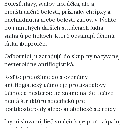
Bolesť hlavy, svalov, horúčka, ale aj
menštruačné bolesti, príznaky chrípky a
nachladnutia alebo bolesti zubov. V týchto,
no i mnohých ďalších situáciách ľudia
siahajú po liekoch, ktoré obsahujú účinnú
látku ibuprofén.
Odborníci ju zaraďujú do skupiny nazývanej
nesteroidné antiflogistiká.
Keď to preložíme do slovenčiny,
antiflogistický účinok je protizápalový
účinok a nesteroidné znamená, že liečivo
nemá štruktúru špecifickú pre
kortikosteroidy alebo anabolické steroidy.
Inými slovami, liečivo účinkuje proti zápalu,