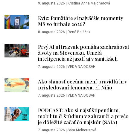
9. augusta 2026
|
Kristína Anna Majcherová
Kvíz: Pamätáte si najväčšie momenty
MS vo futbale 2026?
8. augusta 2026
|
René Beláček
Prvý AI ultrazvuk pomáha zachraňovať
životy na Slovensku. Umelá
inteligencia už jazdí aj v sanitkách
7. augusta 2026
|
VEDA NA DOSAH
Ako slanosť oceánu mení pravidlá hry
pri sledovaní fenoménu El Niño
7. augusta 2026
|
VEDA NA DOSAH
PODCAST: Ako si nájsť štipendium,
mobilitu či štúdium v zahraničí a prečo
je dôležité začať čo najskôr (SAIA)
7. augusta 2026
|
Sára Molitorisová