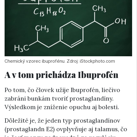
Chemický vzorec ibuprofénu. Zdroj: iStockphoto.com
A v tom prichádza Ibuprofén
Po tom, čo človek užije Ibuprofén, liečivo
zabráni bunkám tvoriť prostaglandíny.
Výsledkom je zníženie opuchu aj bolesti.
Dôležité je, že jeden typ prostaglandínov
(prostaglandn E2) ovplyvňuje aj talamus, čo