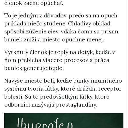
členok začne opúchať.
To je jedným z dôvodov, prečo sa na opuch
prikladá niečo studené. Chladivý obklad
spôsobí zúženie ciev, vďaka čomu sa prísun
buniek zníži a miesto opuchne menej.
Vytknutý členok je teplý na dotyk, keďže v
ňom prebieha viacero procesov a práca
buniek generuje teplo.
Navyše miesto bolí, keďže bunky imunitného
systému tvoria látky, ktoré dráždia receptor
bolesti. Sú to predovšetkým látky, ktoré
odborníci nazývajú prostaglandíny.