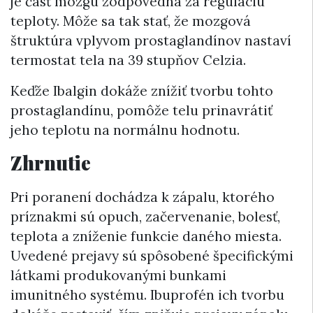
je časť mozgu zodpovedná za reguláciu
teploty. Môže sa tak stať, že mozgová
štruktúra vplyvom prostaglandínov nastaví
termostat tela na 39 stupňov Celzia.
Keďže Ibalgin dokáže znížiť tvorbu tohto
prostaglandínu, pomôže telu prinavrátiť
jeho teplotu na normálnu hodnotu.
Zhrnutie
Pri poranení dochádza k zápalu, ktorého
príznakmi sú opuch, začervenanie, bolesť,
teplota a zníženie funkcie daného miesta.
Uvedené prejavy sú spôsobené špecifickými
látkami produkovanými bunkami
imunitného systému. Ibuprofén ich tvorbu