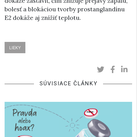
dokáže zastaviť, čím znižuje prejavy zápalu,
bolesť a blokáciou tvorby prostanglandínu
E2 dokáže aj znížiť teplotu.
LIEKY
SÚVISIACE ČLÁNKY