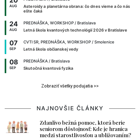
20
AUG
Asteroidy a planetárna obrana: čo dnes vieme a čo nás
ešte čaká
24
PREDNÁŠKA, WORKSHOP
/ Bratislava
AUG
Letná škola kvantových technológií 2026 v Bratislave
07
CVTI SR, PREDNÁŠKA, WORKSHOP
/ Smolenice
SEP
Letná škola občianskej vedy
08
PREDNÁŠKA
/ Bratislava
SEP
Skutočná kvantová fyzika
Zobraziť všetky podujatia >>
NAJNOVŠIE ČLÁNKY
Zdanlivo bežná pomoc, ktorá berie
seniorom dôstojnosť: Kde je hranica
medzi starostlivosťou a ubližovaním?