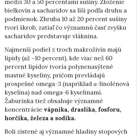
medzi 30 a 50 percentami sušiny​. Zloženie
bielkovín a sacharidov sa líši podľa druhu a
podmienok. Zhruba 10 až 20 percent sušiny
tvorí škrob​, zatiaľ čo významnú časť zvyšku
sacharidov predstavuje vláknina.
Najmenší podiel z troch makroživín majú
lipidy (až ~10 percent), kde viac než 60
percent lipidov tvoria polynenasýtené
mastné kyseliny, pričom prevládajú
prospešné omega-3 (napríklad α-linolénová
kyselina) nad omega-6 kyselinami.
Žaburinka tiež obsahuje významné
koncentrácie
vápnika, draslíka, fosforu,
horčíka, železa
a sodíka​.
Boli zistené aj významné hladiny stopových