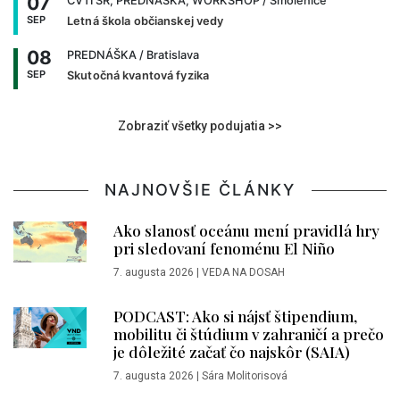
07
CVTI SR, PREDNÁŠKA, WORKSHOP
/ Smolenice
SEP
Letná škola občianskej vedy
08
PREDNÁŠKA
/ Bratislava
SEP
Skutočná kvantová fyzika
Zobraziť všetky podujatia >>
NAJNOVŠIE ČLÁNKY
Ako slanosť oceánu mení pravidlá hry
pri sledovaní fenoménu El Niño
7. augusta 2026
|
VEDA NA DOSAH
PODCAST: Ako si nájsť štipendium,
mobilitu či štúdium v zahraničí a prečo
je dôležité začať čo najskôr (SAIA)
7. augusta 2026
|
Sára Molitorisová