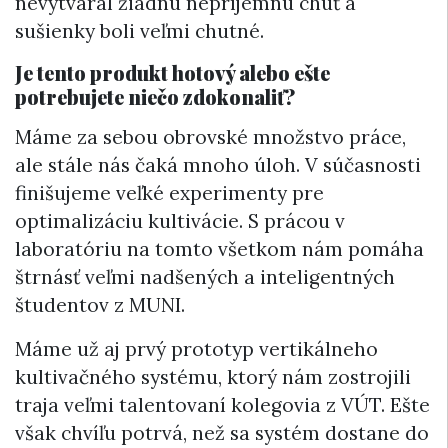
nevytváral žiadnu nepríjemnú chuť a
sušienky boli veľmi chutné.
Je tento produkt hotový alebo ešte
potrebujete niečo zdokonaliť?
Máme za sebou obrovské množstvo práce,
ale stále nás čaká mnoho úloh. V súčasnosti
finišujeme veľké experimenty pre
optimalizáciu kultivácie. S prácou v
laboratóriu na tomto všetkom nám pomáha
štrnásť veľmi nadšených a inteligentných
študentov z MUNI.
Máme už aj prvý prototyp vertikálneho
kultivačného systému, ktorý nám zostrojili
traja veľmi talentovaní kolegovia z VÚT. Ešte
však chvíľu potrvá, než sa systém dostane do