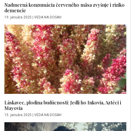
Nadmerná konzumácia červeného mäsa zvyšuje i riziko
demencie
19. januára 2025
|
VEDA NA DOSAH
Láskavec, plodina budúcnosti: Jedli ho Inkovia, Aztéci i
Mayovia
15. januára 2025
|
VEDA NA DOSAH