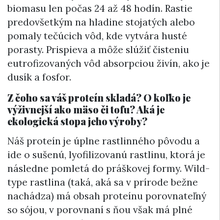
biomasu len počas 24 až 48 hodín. Rastie
predovšetkým na hladine stojatých alebo
pomaly tečúcich vôd, kde vytvára husté
porasty. Prispieva a môže slúžiť čisteniu
eutrofizovaných vôd absorpciou živín, ako je
dusík a fosfor.
Z čoho sa váš proteín skladá? O koľko je
výživnejší ako mäso či tofu? Aká je
ekologická stopa jeho výroby?
Náš proteín je úplne rastlinného pôvodu a
ide o sušenú, lyofilizovanú rastlinu, ktorá je
následne pomletá do práškovej formy. Wild-
type rastlina (taká, aká sa v prírode bežne
nachádza) má obsah proteínu porovnateľný
so sójou, v porovnaní s ňou však má plné