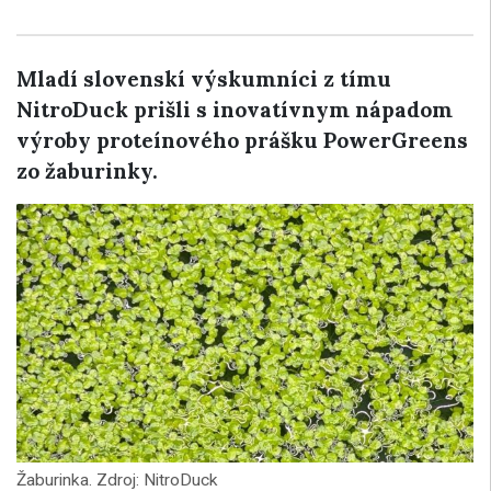
Mladí slovenskí výskumníci z tímu
NitroDuck prišli s inovatívnym nápadom
výroby proteínového prášku PowerGreens
zo žaburinky.
Žaburinka. Zdroj: NitroDuck