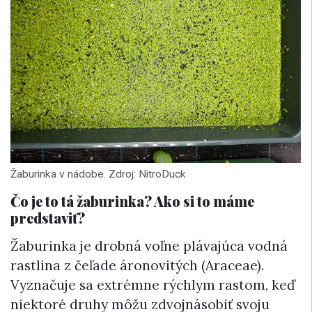
Žaburinka v nádobe. Zdroj: NitroDuck
Čo je to tá žaburinka? Ako si to máme
predstaviť?
Žaburinka je drobná voľne plávajúca vodná
rastlina z čeľade áronovitých (Araceae).
Vyznačuje sa extrémne rýchlym rastom, keď
niektoré druhy môžu zdvojnásobiť svoju