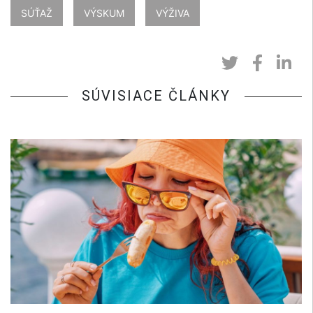
SÚŤAŽ
VÝSKUM
VÝŽIVA
SÚVISIACE ČLÁNKY