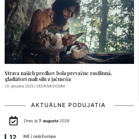
Strava našich predkov bola prevažne rastlinná,
gladiátori mali silu z jačmeňa
10. januára 2025
|
VEDA NA DOSAH
AKTUÁLNE PODUJATIA
Dnes je
7. augusta
2026
12
INÉ
/ celá Európa