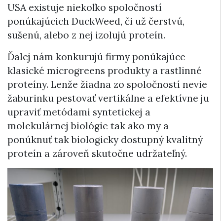
USA existuje niekoľko spoločností
ponúkajúcich DuckWeed, či už čerstvú,
sušenú, alebo z nej izolujú proteín.
Ďalej nám konkurujú firmy ponúkajúce
klasické microgreens produkty a rastlinné
proteíny. Lenže žiadna zo spoločností nevie
žaburinku pestovať vertikálne a efektívne ju
upraviť metódami syntetickej a
molekulárnej biológie tak ako my a
ponúknuť tak biologicky dostupný kvalitný
proteín a zároveň skutočne udržateľný.