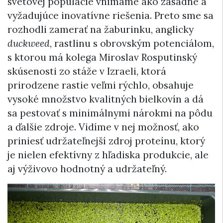
svetovej populácie vnímame ako zásadné a
vyžadujúce inovatívne riešenia. Preto sme sa
rozhodli zamerať na žaburinku, anglicky
duckweed
, rastlinu s obrovským potenciálom,
s ktorou má kolega Miroslav Rosputinský
skúsenosti zo stáže v Izraeli, ktorá
prirodzene rastie veľmi rýchlo, obsahuje
vysoké množstvo kvalitných bielkovín a dá
sa pestovať s minimálnymi nárokmi na pôdu
a ďalšie zdroje. Vidíme v nej možnosť, ako
priniesť udržateľnejší zdroj proteínu, ktorý
je nielen efektívny z hľadiska produkcie, ale
aj výživovo hodnotný a udržateľný.