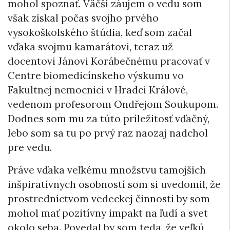
mohol spoznať. Väčší záujem o vedu som
však získal počas svojho prvého
vysokoškolského štúdia, keď som začal
vďaka svojmu kamarátovi, teraz už
docentovi Jánovi Korábečnému pracovať v
Centre biomedicínskeho výskumu vo
Fakultnej nemocnici v Hradci Králové,
vedenom profesorom Ondřejom Soukupom.
Dodnes som mu za túto príležitosť vďačný,
lebo som sa tu po prvý raz naozaj nadchol
pre vedu.
Práve vďaka veľkému množstvu tamojších
inšpiratívnych osobností som si uvedomil, že
prostredníctvom vedeckej činnosti by som
mohol mať pozitívny impakt na ľudí a svet
okolo seba. Povedal by som teda, že veľkú