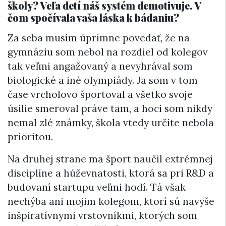
školy? Veľa detí náš systém demotivuje. V
čom spočívala vaša láska k bádaniu?
Za seba musím úprimne povedať, že na
gymnáziu som nebol na rozdiel od kolegov
tak veľmi angažovaný a nevyhrával som
biologické a iné olympiády. Ja som v tom
čase vrcholovo športoval a všetko svoje
úsilie smeroval práve tam, a hoci som nikdy
nemal zlé známky, škola vtedy určite nebola
prioritou.
Na druhej strane ma šport naučil extrémnej
disciplíne a húževnatosti, ktorá sa pri R&D a
budovaní startupu veľmi hodí. Tá však
nechýba ani mojim kolegom, ktorí sú navyše
inšpiratívnymi vrstovníkmi, ktorých som