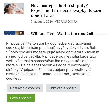
Nová nádej na liečbu slepoty?
Experimentálne očné kvapky dokážu
obnoviť zrak
7. augusta 2026
|
VEDA NA DOSAH
William Hyde Wollaston umožnil
praktické využitie platiny. Narodil sa
pred 260 rokmi
Pri používaní tejto stránky dochádza k spracovaniu
cookies, ktoré nám pomáhajú zvyšovať kvalitu služieb.
6. augusta 2026
|
Zuzana Šulák Hergovitsová
Súbory cookies môžete prijať alebo odmietnuť kliknutím
na jednotlivé tlačidlá. V prípade odmietnutia bude táto
webová stránka spracovávať iba nevyhnuté cookies,
Objav slovenských a poľských vedcov
ktoré slúžia na zabezpečenie riadnej funkcionality
prináša prekvapujúci vedecký zvrat v
stránky. V prípade, že máte záujem perzonalizovať
evolučnej histórii európskych jašteríc
nastavenie cookies kliknite na tlačidlo „Nastavenie
cookies“.
6. augusta 2026
|
VEDA NA DOSAH
Nastavenie cookies
Odmietnuť všetko
AKTIVITY CVTI SR
Povoliť všetko