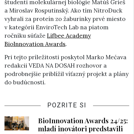
študenti molekulárnej biológie Matúš Grieš
a Miroslav Rosputinský. Ako tím NitroDuck
vyhrali za proteín zo žaburinky prvé miesto
v kategórii EnviroTech Lab na piatom
ročníku súťaže
Lifbee Academy
BioInnovation Awards
.
Pri tejto príležitosti poskytol Marko Mećava
redakcii VEDA NA DOSAH rozhovor a
podrobnejšie priblížil víťazný projekt a plány
do budúcnosti.
POZRITE SI
BioInnovation Awards 24/25:
mladí inovátori predstavili