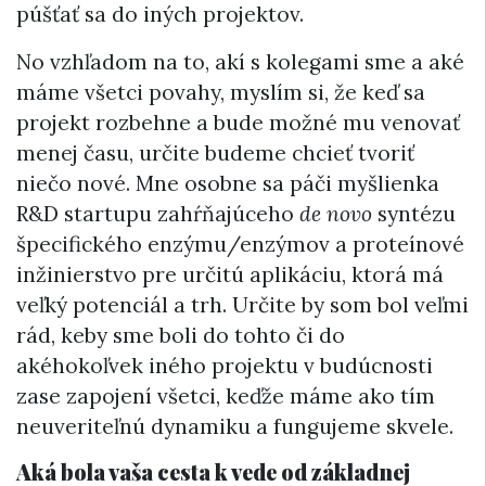
púšťať sa do iných projektov.
No vzhľadom na to, akí s kolegami sme a aké
máme všetci povahy, myslím si, že keď sa
projekt rozbehne a bude možné mu venovať
menej času, určite budeme chcieť tvoriť
niečo nové. Mne osobne sa páči myšlienka
R&D startupu zahŕňajúceho
de novo
syntézu
špecifického enzýmu/enzýmov a proteínové
inžinierstvo pre určitú aplikáciu, ktorá má
veľký potenciál a trh. Určite by som bol veľmi
rád, keby sme boli do tohto či do
akéhokoľvek iného projektu v budúcnosti
zase zapojení všetci, keďže máme ako tím
neuveriteľnú dynamiku a fungujeme skvele.
Aká bola vaša cesta k vede od základnej