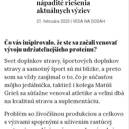
nápadité riešenia
aktuálnych výziev
21. februára 2025
|
VEDA NA DOSAH
Čo vás inšpirovalo, že ste sa začali venovať
vývoju udržateľnejšieho proteínu?
Svet doplnkov stravy, športových doplnkov
stravy a samotný šport sú mi blízke, a preto
som sa vždy zaujímal o to, čo je súčasťou
môjho jedálnička, taktiež i kolega Matúš
Grieš sa súťažne venoval atletike a veľmi dbá
na kvalitnú stravu a suplementáciu.
Problém so živočíšnou produkciou a celkovo
s výzvami spojenými s uživením rastúcej