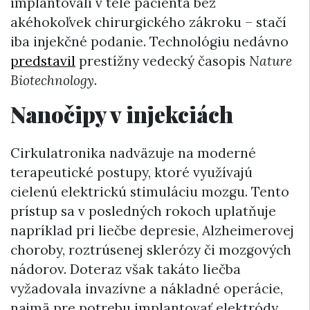
implantovali v tele pacienta bez
akéhokoľvek chirurgického zákroku – stačí
iba injekčné podanie. Technológiu nedávno
predstavil
prestížny vedecký časopis
Nature
Biotechnology
.
Nanočipy v injekciách
Cirkulatronika nadväzuje na moderné
terapeutické postupy, ktoré využívajú
cielenú elektrickú stimuláciu mozgu. Tento
prístup sa v posledných rokoch uplatňuje
napríklad pri liečbe depresie, Alzheimerovej
choroby, roztrúsenej sklerózy či mozgových
nádorov. Doteraz však takáto liečba
vyžadovala invazívne a nákladné operácie,
najmä pre potrebu implantovať elektródy