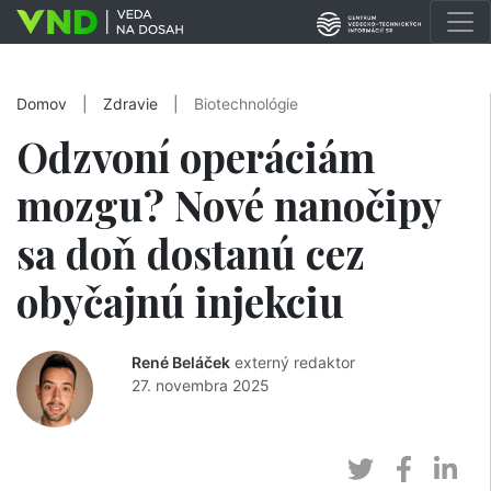
Domov
|
Zdravie
|
Biotechnológie
Odzvoní operáciám
mozgu? Nové nanočipy
sa doň dostanú cez
obyčajnú injekciu
René Beláček
externý redaktor
27. novembra 2025