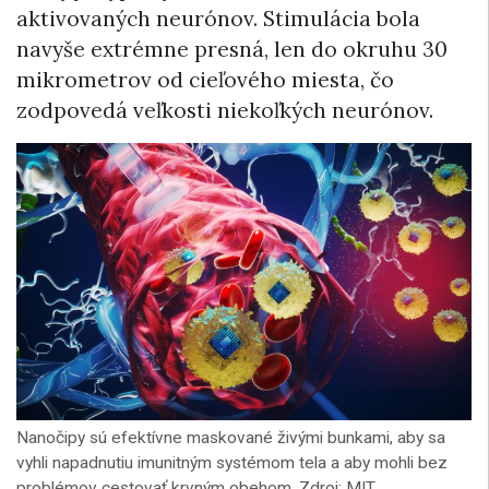
aktivovaných neurónov. Stimulácia bola
navyše extrémne presná, len do okruhu 30
mikrometrov od cieľového miesta, čo
zodpovedá veľkosti niekoľkých neurónov.
Nanočipy sú efektívne maskované živými bunkami, aby sa
vyhli napadnutiu imunitným systémom tela a aby mohli bez
problémov cestovať krvným obehom. Zdroj: MIT