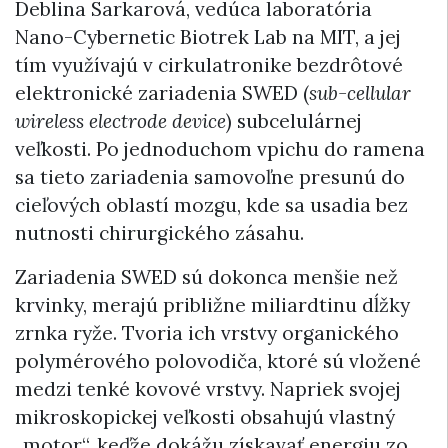
Deblina Sarkarová, vedúca laboratória
Nano-Cybernetic Biotrek Lab na MIT, a jej
tím využívajú v cirkulatronike bezdrôtové
elektronické zariadenia SWED (
sub-cellular
wireless electrode device
) subcelulárnej
veľkosti. Po jednoduchom vpichu do ramena
sa tieto zariadenia samovoľne presunú do
cieľových oblastí mozgu, kde sa usadia bez
nutnosti chirurgického zásahu.
Zariadenia SWED sú dokonca menšie než
krvinky, merajú približne miliardtinu dĺžky
zrnka ryže. Tvoria ich vrstvy organického
polymérového polovodiča, ktoré sú vložené
medzi tenké kovové vrstvy. Napriek svojej
mikroskopickej veľkosti obsahujú vlastný
„motor“, keďže dokážu získavať energiu zo