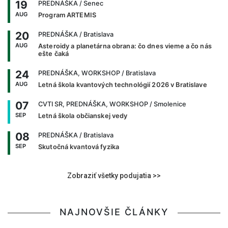
19
PREDNÁŠKA
/ Senec
AUG
Program ARTEMIS
20
PREDNÁŠKA
/ Bratislava
AUG
Asteroidy a planetárna obrana: čo dnes vieme a čo nás
ešte čaká
24
PREDNÁŠKA, WORKSHOP
/ Bratislava
AUG
Letná škola kvantových technológií 2026 v Bratislave
07
CVTI SR, PREDNÁŠKA, WORKSHOP
/ Smolenice
SEP
Letná škola občianskej vedy
08
PREDNÁŠKA
/ Bratislava
SEP
Skutočná kvantová fyzika
Zobraziť všetky podujatia >>
NAJNOVŠIE ČLÁNKY