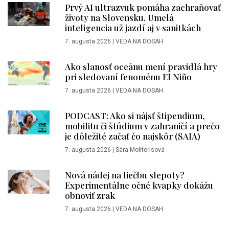
Prvý AI ultrazvuk pomáha zachraňovať
životy na Slovensku. Umelá
inteligencia už jazdí aj v sanitkách
7. augusta 2026
|
VEDA NA DOSAH
Ako slanosť oceánu mení pravidlá hry
pri sledovaní fenoménu El Niño
7. augusta 2026
|
VEDA NA DOSAH
PODCAST: Ako si nájsť štipendium,
mobilitu či štúdium v zahraničí a prečo
je dôležité začať čo najskôr (SAIA)
7. augusta 2026
|
Sára Molitorisová
Nová nádej na liečbu slepoty?
Experimentálne očné kvapky dokážu
obnoviť zrak
7. augusta 2026
|
VEDA NA DOSAH