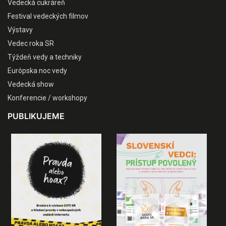
Vedecká cukráreň
Festival vedeckých filmov
Výstavy
Vedec roka SR
Týždeň vedy a techniky
Európska noc vedy
Vedecká show
Konferencie / workshopy
PUBLIKUJEME