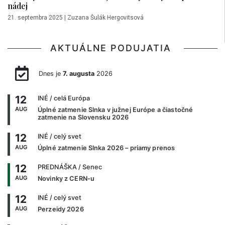
nádej
21. septembra 2025
|
Zuzana Šulák Hergovitsová
AKTUÁLNE PODUJATIA
Dnes je
7. augusta
2026
12
INÉ
/ celá Európa
AUG
Úplné zatmenie Slnka v južnej Európe a čiastočné
zatmenie na Slovensku 2026
12
INÉ
/ celý svet
AUG
Úplné zatmenie Slnka 2026 – priamy prenos
12
PREDNÁŠKA
/ Senec
AUG
Novinky z CERN-u
12
INÉ
/ celý svet
AUG
Perzeidy 2026