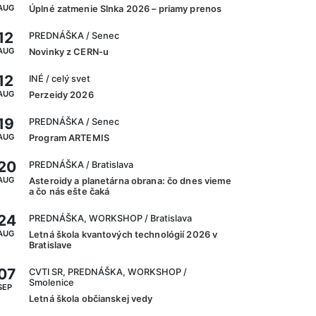
AUG
Úplné zatmenie Slnka 2026 – priamy prenos
12
PREDNÁŠKA
/ Senec
AUG
Novinky z CERN-u
12
INÉ
/ celý svet
AUG
Perzeidy 2026
19
PREDNÁŠKA
/ Senec
AUG
Program ARTEMIS
20
PREDNÁŠKA
/ Bratislava
AUG
Asteroidy a planetárna obrana: čo dnes vieme
a čo nás ešte čaká
24
PREDNÁŠKA, WORKSHOP
/ Bratislava
AUG
Letná škola kvantových technológií 2026 v
Bratislave
07
CVTI SR, PREDNÁŠKA, WORKSHOP
/
Smolenice
SEP
Letná škola občianskej vedy