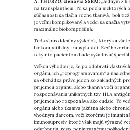
A. THURZO; členovia SSRM:
„Jedným z hl
na transplantáciu. To sa podľa niektorých 
súčasnosti sa tlačia rôzne tkanivá, boli tie
je veľmi komplikovaný a vedci sa snažia vytv
maximálne biokomptibilná.
Teda skoro ideálny výsledok, ktorý sa všet
biokompatibilný transplantát. Keď hovorím
takýmto pacientom bude vyžadovať špeciáln
Veľkou výhodou je, že po odobratí vlastných
orgánu, ich „reprogramovaním“ a následne 
sa obchádza práve jeden zo základných pro
príjemcu orgánu, alebo tkaniva voči orgánu,
rozpoznávaniu unikátnych tzv. HLA antigé
príjemcu ho rozpoznáva ako cudzie. To ve
orgánu alebo tkaniva (akútna alebo chronick
vhodným darcom, voči ktorému je imunitná
imunosupresív, ktoré však majú výrazné ved
odvrhnutiu, resp. nenávratnému poškodeni