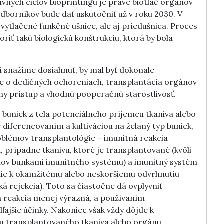
avných cieľov bioprintingu je práve biotlač orgánov
odborníkov bude dať uskutočniť už v roku 2030. V
ž vytlačené funkčné ušnice, ale aj priedušnica. Proces
oriť takú biologickú konštrukciu, ktorá by bola
ci snažíme dosiahnuť, by mal byť dokonale
e o dedičných ochoreniach, transplantácia orgánov
y prístup a vhodnú pooperačnú starostlivosť.
 buniek z tela potenciálneho príjemcu tkaniva alebo
diferencovaním a kultiváciou na želaný typ buniek,
blémov transplantológie – imunitná reakcia
 prípadne tkanivu, ktoré je transplantované (kvôli
nov bunkami imunitného systému) a imunitný systém
die k okamžitému alebo neskoršiemu odvrhnutiu
á rejekcia). Toto sa čiastočne dá ovplyvniť
 reakcia menej výrazná, a používaním
ľajšie účinky. Nakoniec však vždy dôjde k
u transplantovaného tkaniva alebo orgánu.