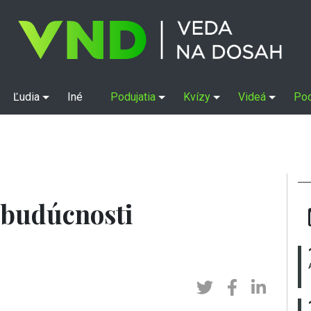
Ľudia
Iné
Podujatia
Kvízy
Videá
Po
 budúcnosti