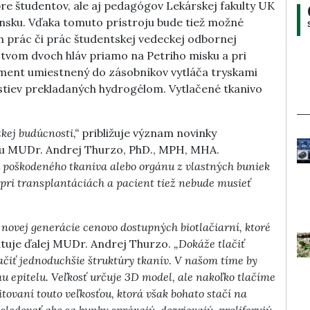
 pre študentov, ale aj pedagógov Lekárskej fakulty UK
vensku. Vďaka tomuto prístroju bude tiež možné
prác či prác študentskej vedeckej odbornej
íctvom dvoch hláv priamo na Petriho misku a pri
trament umiestnený do zásobníkov vytláča tryskami
vrstiev prekladaných hydrogélom. Vytlačené tkanivo
kej budúcnosti,“
približuje význam novinky
sku MUDr. Andrej Thurzo, PhD., MPH, MHA.
 poškodeného tkaniva alebo orgánu z vlastných buniek
 pri transplantáciách a pacient tiež nebude musieť
k novej generácie cenovo dostupných biotlačiarní, ktoré
tuje ďalej MUDr. Andrej Thurzo.
„Dokáže tlačiť
ačiť jednoduchšie štruktúry tkanív. V našom tíme by
u epitelu. Veľkosť určuje 3D model, ale nakoľko tlačíme
ovaní touto veľkosťou, ktorá však bohato stačí na