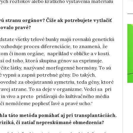
ých roztokov alebo krátkeho vystavenia materiálu
vú stranu orgánov? Čiže ak potrebujete vytlačiť
izovalo pravé?
odstate všetky telové bunky majú rovnakú genetickú
ť rozhoduje proces diferenciácie, to znamená, že
om či inom orgáne, napríklad v obličke a v kosti.
isí od toho, ktorá skupina génov sa exprimuje.
určite látky, nazývané morfogenné hormóny. To sú
é vypnú a zapnú potrebné gény. Do takých,
povedné za obojstrannú symetriu, teda gény, ktoré
avej strane. To sa deje v organizme. Vedci sa pri
in vivo a preto pridávajú do kultivačného média
i nemôžeme popliesť ľavé a pravé ucho.“
ohla táto metóda pomáhať aj pri transplantáciách.
 riziká, či zatiaľ nepreskúmané obmedzenia?