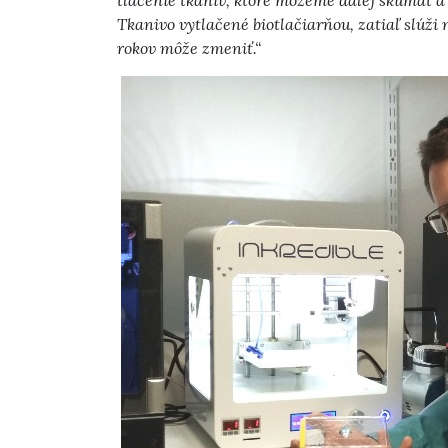
tlačenie tkanív, ktoré môžeme ďalej skúmať a 
Tkanivo vytlačené biotlačiarňou, zatiaľ slúži 
rokov môže zmeniť.“