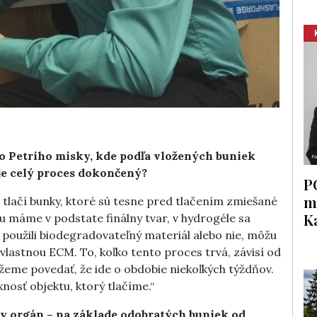
 do Petriho misky, kde podľa vložených buniek
je celý proces dokončený?
P
m
 tlačí bunky, ktoré sú tesne pred tlačením zmiešané
K
 máme v podstate finálny tvar, v hydrogéle sa
použili biodegradovateľný materiál alebo nie, môžu
vlastnou ECM. To, koľko tento proces trvá, závisí od
ôžeme povedať, že ide o obdobie niekoľkých týždňov.
osť objektu, ktorý tlačíme.“
tny orgán – na základe odobratých buniek od