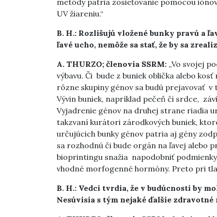
metódy patria zosieťovanie pomocou iónov
UV žiareniu.“
B. H.: Rozlišujú vložené bunky pravú a ľa
ľavé ucho, nemôže sa stať, že by sa zreal
A. THURZO; členovia SSRM:
„Vo svojej p
výbavu. Či bude z buniek oblička alebo kos
rôzne skupiny génov sa budú prejavovať v t
Vývin buniek, napríklad pečeň či srdce, záv
Vyjadrenie génov na druhej strane riadia 
takzvaní kurátori zárodkových buniek, ktor
určujúcich bunky génov patria aj gény zod
sa rozhodnú či bude orgán na ľavej alebo pr
bioprintingu snažia napodobniť podmienky 
vhodné morfogenné hormóny. Preto pri tlač
B. H.: Vedci tvrdia, že v budúcnosti by m
Nesúvisia s tým nejaké ďalšie zdravotné