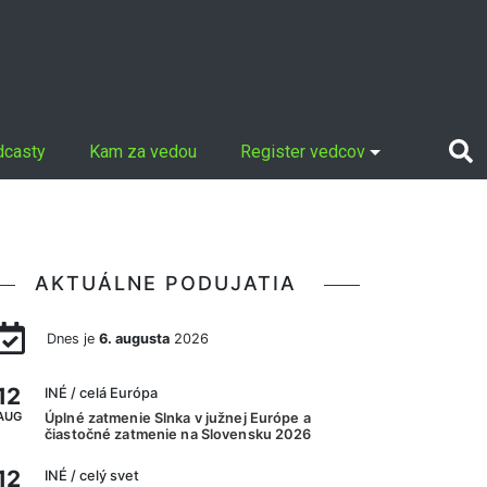
dcasty
Kam za vedou
Register vedcov
AKTUÁLNE PODUJATIA
Dnes je
6. augusta
2026
12
INÉ
/ celá Európa
AUG
Úplné zatmenie Slnka v južnej Európe a
čiastočné zatmenie na Slovensku 2026
12
INÉ
/ celý svet