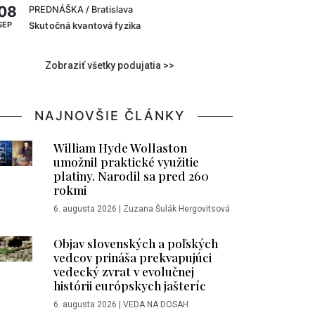
08
PREDNÁŠKA
/ Bratislava
SEP
Skutočná kvantová fyzika
Zobraziť všetky podujatia >>
NAJNOVŠIE ČLÁNKY
William Hyde Wollaston
umožnil praktické využitie
platiny. Narodil sa pred 260
rokmi
6. augusta 2026
|
Zuzana Šulák Hergovitsová
Objav slovenských a poľských
vedcov prináša prekvapujúci
vedecký zvrat v evolučnej
histórii európskych jašteríc
6. augusta 2026
|
VEDA NA DOSAH