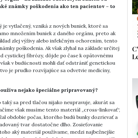
aké známky poškodenia ako ten pacientov – to
 je vytlačený, vzniká z nových buniek, ktoré sa
riamo množením buniek z daného orgánu, preto ak
klad zlej výživy alebo infekčným ochorením, tento
C
ámky poškodenia. Ak však zlyhal na základe určitej
L
d cystickej fibrózy, dôjde po čase k opätovnému
však v budúcnosti mohli dať odstrániť genetickou
tvo je prudko rozvíjajúce sa odvetvie medicíny,
ň používa nejako špeciálne pripravovaný?
 taký sa pred tlačou nijako neupravuje, akurát sa
ačíme však musíme tento materiál „cross-linkovať“,
držal obdobie počas, ktorého budú bunky dozrievať a
žadovaný tvar dostatočne dlho. Zosieťovanie
 toho aký materiál používame, medzi najbežnejšie