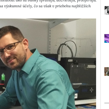
sledovať ako sa bunky správajú, dozrievajú, proliferujú.
na výskumné účely, čo sa však v priebehu najbližších