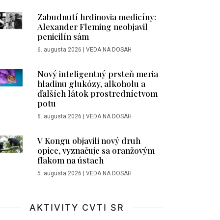
Zabudnutí hrdinovia medicíny:
Alexander Fleming neobjavil
penicilín sám
6. augusta 2026
|
VEDA NA DOSAH
Nový inteligentný prsteň meria
hladinu glukózy, alkoholu a
ďalších látok prostredníctvom
potu
6. augusta 2026
|
VEDA NA DOSAH
V Kongu objavili nový druh
opice, vyznačuje sa oranžovým
fľakom na ústach
5. augusta 2026
|
VEDA NA DOSAH
AKTIVITY CVTI SR