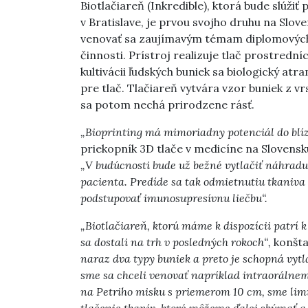
Biotlačiareň (Inkredible), ktorá bude slúžiť
v Bratislave, je prvou svojho druhu na Slo
venovať sa zaujímavým témam diplomových 
činnosti. Prístroj realizuje tlač prostredn
kultivácii ľudských buniek sa biologický a
pre tlač. Tlačiareň vytvára vzor buniek z 
sa potom nechá prirodzene rásť.
„Bioprinting má mimoriadny potenciál do blíz
priekopník 3D tlače v medicíne na Sloven
„V budúcnosti bude už bežné vytlačiť náhradu
pacienta. Predíde sa tak odmietnutiu tkaniva
podstupovať imunosupresívnu liečbu“.
„Biotlačiareň, ktorú máme k dispozícii patrí 
sa dostali na trh v posledných rokoch“,
konšta
naraz dva typy buniek a preto je schopná vytl
sme sa chceli venovať napríklad intraorálnem
na Petriho misku s priemerom 10 cm, sme limit