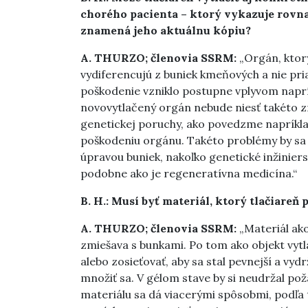
chorého pacienta – ktorý vykazuje rovn
znamená jeho aktuálnu kópiu?
A. THURZO; členovia SSRM:
„Orgán, ktorý
vydiferencujú z buniek kmeňových a nie p
poškodenie vzniklo postupne vplyvom naprí
novovytlačený orgán nebude niesť takéto zn
genetickej poruchy, ako povedzme napríkla
poškodeniu orgánu. Takéto problémy by sa 
úpravou buniek, nakoľko genetické inžiniers
podobne ako je regeneratívna medicína.“
B. H.: Musí byť materiál, ktorý tlačiare
A. THURZO; členovia SSRM:
„Materiál ako
zmiešava s bunkami. Po tom ako objekt vytl
alebo zosieťovať, aby sa stal pevnejší a vy
množiť sa. V gélom stave by si neudržal po
materiálu sa dá viacerými spôsobmi, podľa