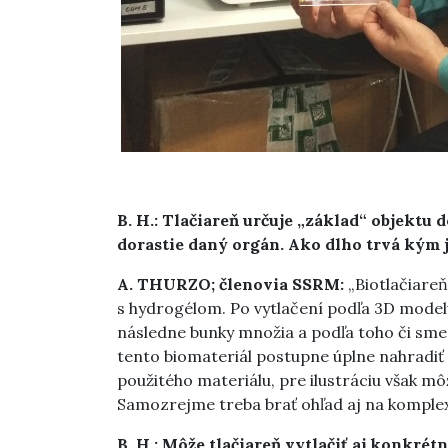
B. H.: Tlačiareň určuje „základ“ objektu
dorastie daný orgán. Ako dlho trvá kým 
A. THURZO; členovia SSRM:
„Biotlačiareň
s hydrogélom. Po vytlačení podľa 3D modelu
následne bunky množia a podľa toho či sme 
tento biomateriál postupne úplne nahradiť 
použitého materiálu, pre ilustráciu však m
Samozrejme treba brať ohľad aj na komplexn
B. H.: Môže tlačiareň vytlačiť aj konkré