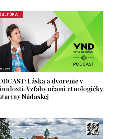
KULTÚRA
ODCAST: Láska a dvorenie v
inulosti. Vzťahy očami etnologičky
ataríny Nádaskej