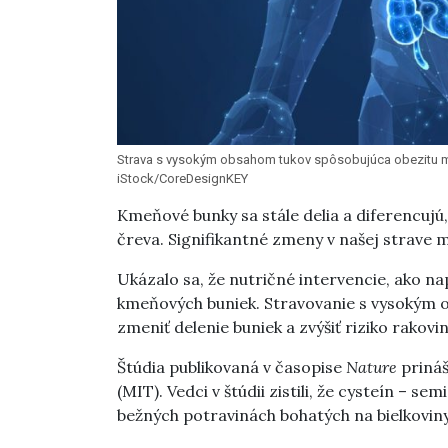
Strava s vysokým obsahom tukov spôsobujúca obezitu môže
iStock/CoreDesignKEY
Kmeňové bunky sa stále delia a diferencujú,
čreva. Signifikantné zmeny v našej strave 
Ukázalo sa, že nutričné intervencie, ako na
kmeňových buniek. Stravovanie s vysokým
zmeniť delenie buniek a zvýšiť riziko rakovin
Štúdia publikovaná v časopise
Nature
prináš
(MIT). Vedci v štúdii zistili, že cysteín – s
bežných potravinách bohatých na bielkoviny