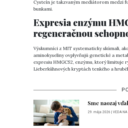
Cysteín je takzvaným mediátorom medzi fu
bunkami.
Expresia enzýmu HMG
regeneračnou schopn
Výskumníci z MIT systematicky skúmali, ako
aminokyseliny ovplyvňujú genetické a metab
expresiu HMGCS2, enzýmu, ktorý limituje rý
Lieberkühnových kryptách tenkého a hrubé
P
Sme naozaj vďa
29. mája 2026
|
VEDA NA