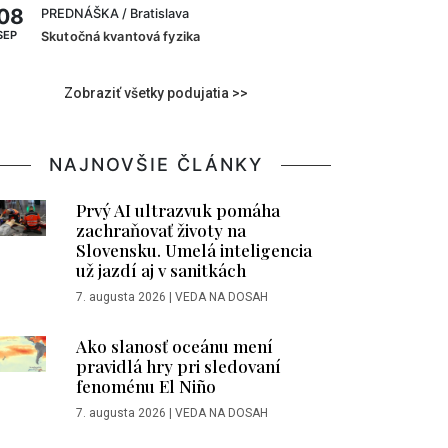
08
PREDNÁŠKA
/ Bratislava
SEP
Skutočná kvantová fyzika
Zobraziť všetky podujatia >>
NAJNOVŠIE ČLÁNKY
Prvý AI ultrazvuk pomáha
zachraňovať životy na
Slovensku. Umelá inteligencia
už jazdí aj v sanitkách
7. augusta 2026
|
VEDA NA DOSAH
Ako slanosť oceánu mení
pravidlá hry pri sledovaní
fenoménu El Niño
7. augusta 2026
|
VEDA NA DOSAH