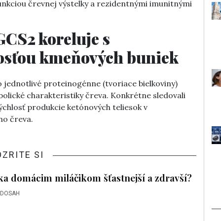
nkciou črevnej výstelky a rezidentnými imunitnými
CS2 koreluje s
osťou kmeňových buniek
 jednotlivé proteinogénne (tvoriace bielkoviny)
olické charakteristiky čreva. Konkrétne sledovali
chlosť produkcie ketónových teliesok v
ho čreva.
OZRITE SI
ka domácim miláčikom šťastnejší a zdravší?
 DOSAH