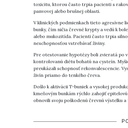
toxicitu, ktorou často trpia pacienti s rak
panvovej alebo brušnej oblasti.
V klinických podmienkach tieto agresívne li
bunky, čím ničia črevné krypty a vedú k bo
alebo mukozitída. Pacienti často trpia sil
neschopnosťou vstrebávať živiny.
Pre otestovanie hypotézy boli zvieratá po 
kontrolovanú diétu bohatú na cysteín. Myši
preukázali schopnosť rekonvalescencie. Vys
živín priamo do tenkého čreva.
Došlo k aktivácii T-buniek a vysokej produk
kmeňovým bunkám rýchlo zahojiť epitelovú b
obnovili svoju poškodenú črevnú výstelku a 
P