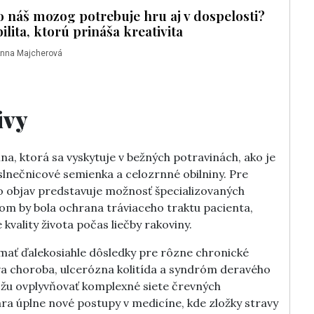
 náš mozog potrebuje hru aj v dospelosti?
lita, ktorú prináša kreativita
Anna Majcherová
ivy
na, ktorá sa vyskytuje v bežných potravinách, ako je
, slnečnicové semienka a celozrnné obilniny. Pre
to objav predstavuje možnosť špecializovaných
om by bola ochrana tráviaceho traktu pacienta,
 kvality života počas liečby rakoviny.
ť ďalekosiahle dôsledky pre rôzne chronické
va choroba, ulcerózna kolitída a syndróm deravého
ôžu ovplyvňovať komplexné siete črevných
ra úplne nové postupy v medicíne, kde zložky stravy