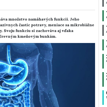
onáva množstvo namáhavých funkcií. Jeho
azívnych častíc potravy, meniace sa mikrobiálne
y. Svoju funkciu si zachováva aj vďaka
m črevným kmeňovým bunkám.