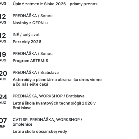
AUG
Úplné zatmenie Slnka 2026 – priamy prenos
12
PREDNÁŠKA
/ Senec
AUG
Novinky z CERN-u
12
INÉ
/ celý svet
AUG
Perzeidy 2026
19
PREDNÁŠKA
/ Senec
AUG
Program ARTEMIS
20
PREDNÁŠKA
/ Bratislava
AUG
Asteroidy a planetárna obrana: čo dnes vieme
a čo nás ešte čaká
24
PREDNÁŠKA, WORKSHOP
/ Bratislava
AUG
Letná škola kvantových technológií 2026 v
Bratislave
07
CVTI SR, PREDNÁŠKA, WORKSHOP
/
Smolenice
SEP
Letná škola občianskej vedy