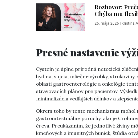
Rozhovor: Prečo
Chýba mu flexibi
26. mája 2026
|
Kristína 
Presné nastavenie výž
Cysteín je úplne prírodná netoxická zlúčeni
hydina, vajcia, mliečne výrobky, strukoviny
oblasti gastroenterológie a onkológie ten
stravovacích plánov pre pacientov. Výsledk
minimalizácia vedľajších účinkov a zlepšenie
Okrem toho by tento mechanizmus mohol ma
gastrointestinálne poruchy, ako je Crohno
čreva. Preukázaním, že jednotlivé živiny m
kmeňových a imunitných buniek, štúdia otvá