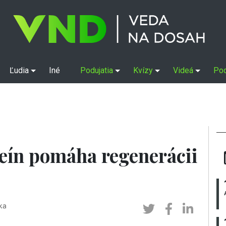
Ľudia
Iné
Podujatia
Kvízy
Videá
Po
eín pomáha regenerácii
ka