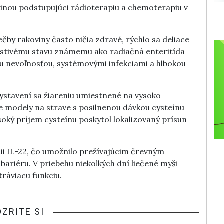
ovinou podstupujúci rádioterapiu a chemoterapiu v
ečby rakoviny často ničia zdravé, rýchlo sa deliace
lestivému stavu známemu ako radiačná enteritída
nou nevoľnosťou, systémovými infekciami a hlbokou
vystavení sa žiareniu umiestnené na vysoko
e modely na strave s posilnenou dávkou cysteínu
oký príjem cysteínu poskytol lokalizovaný prísun
cii IL-22, čo umožnilo prežívajúcim črevným
ariéru. V priebehu niekoľkých dní liečené myši
tráviacu funkciu.
OZRITE SI