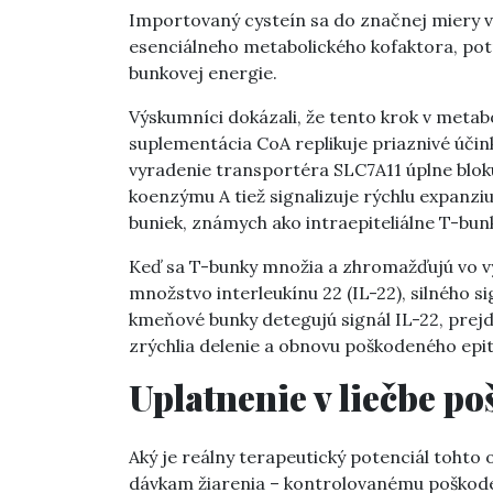
Importovaný cysteín sa do značnej miery v
esenciálneho metabolického kofaktora, pot
bunkovej energie.
Výskumníci dokázali, že tento krok v metabo
suplementácia CoA replikuje priaznivé účink
vyradenie transportéra SLC7A11 úplne blok
koenzýmu A tiež signalizuje rýchlu expanziu
buniek, známych ako intraepiteliálne T-bun
Keď sa T-bunky množia a zhromažďujú vo vý
množstvo interleukínu 22 (IL-22), silného 
kmeňové bunky detegujú signál IL-22, prej
zrýchlia delenie a obnovu poškodeného epit
Uplatnenie v liečbe p
Aký je reálny terapeutický potenciál tohto
dávkam žiarenia – kontrolovanému poškode