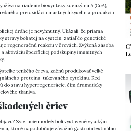
yužíva na riadenie biosyntézy koenzýmu A (CoA),
rebného pre oxidáciu mastných kyselín a produkciu
lickej dráhe je nevyhnutný. Ukázali, že priama
y stravy bohatej na cysteín, zatiaľ čo genetické
C
uje regeneračnú reakciu v črevách. Zvýšená zásoba
 a aktiváciu špecifickej podskupiny imunitných
L
ky.
stelke tenkého čreva, začnú produkovať veľké
signálneho proteínu, takzvaného cytokínu. Keď
dú do stavu hyperregenerácie, čím dramaticky
elového tkaniva.
oškodených čriev
 objavu? Zvieracie modely boli vystavené vysokým
niu, ktoré napodobňuje závažnú gastrointestinálnu