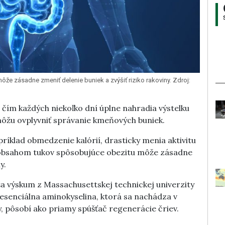
 zásadne zmeniť delenie buniek a zvýšiť riziko rakoviny. Zdroj:
 čím každých niekoľko dní úplne nahradia výstelku
môžu ovplyvniť správanie kmeňových buniek.
príklad obmedzenie kalórií, drasticky menia aktivitu
 obsahom tukov spôsobujúce obezitu môže zásadne
y.
a výskum z Massachusettskej technickej univerzity
emiesenciálna aminokyselina, ktorá sa nachádza v
, pôsobí ako priamy spúšťač regenerácie čriev.