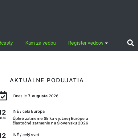
dcasty
Kam za vedou
Register vedcov
AKTUÁLNE PODUJATIA
Dnes je
7. augusta
2026
12
INÉ
/ celá Európa
AUG
Úplné zatmenie Slnka v južnej Európe a
čiastočné zatmenie na Slovensku 2026
12
INÉ
/ celý svet