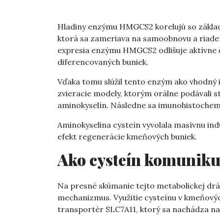
Hladiny enzýmu HMGCS2 korelujú so zákla
ktorá sa zameriava na samoobnovu a riaden
expresia enzýmu HMGCS2 odlišuje aktívne 
diferencovaných buniek.
Vďaka tomu slúžil tento enzým ako vhodný i
zvieracie modely, ktorým orálne podávali 
aminokyselín. Následne sa imunohistochemi
Aminokyselina cysteín vyvolala masívnu in
efekt regenerácie kmeňových buniek.
Ako cysteín komunik
Na presné skúmanie tejto metabolickej dr
mechanizmus. Využitie cysteínu v kmeňovýc
transportér SLC7A11, ktorý sa nachádza na