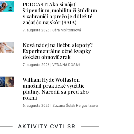
PODCAST: Ako si nájsť
štipendium, mobilitu či štúdium
v zahraničí a prečo je dôležité
začať čo najskôr (SAIA)
7. augusta 2026
|
Sára Molitorisová
Nová nádej na liečbu slepoty?
Experimentálne očné kvapky
dokážu obnoviť zrak
7. augusta 2026
|
VEDA NA DOSAH
William Hyde Wollaston
umožnil praktické využitie
platiny. Narodil sa pred 260
rokmi
6. augusta 2026
|
Zuzana Šulák Hergovitsová
AKTIVITY CVTI SR