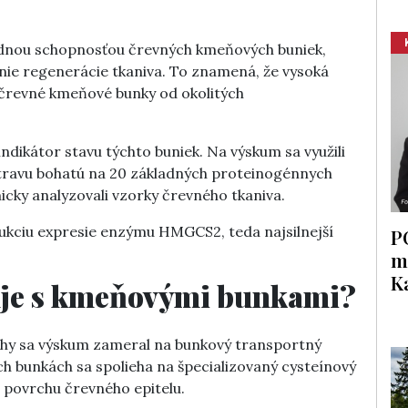
dnou schopnosťou črevných kmeňových buniek,
ie regenerácie tkaniva. To znamená, že vysoká
črevné kmeňové bunky od okolitých
ndikátor stavu týchto buniek. Na výskum sa využili
stravu bohatú na 20 základných proteinogénnych
cky analyzovali vzorky črevného tkaniva.
dukciu expresie enzýmu HMGCS2, teda najsilnejší
P
m
K
uje s kmeňovými bunkami?
áhy sa výskum zameral na bunkový transportný
h bunkách sa spolieha na špecializovaný cysteínový
 povrchu črevného epitelu.