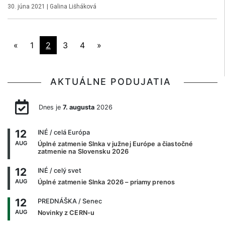
30. júna 2021
|
Galina Lišháková
«
1
2
3
4
»
AKTUÁLNE PODUJATIA
Dnes je
7. augusta
2026
12
INÉ
/ celá Európa
AUG
Úplné zatmenie Slnka v južnej Európe a čiastočné
zatmenie na Slovensku 2026
12
INÉ
/ celý svet
AUG
Úplné zatmenie Slnka 2026 – priamy prenos
12
PREDNÁŠKA
/ Senec
AUG
Novinky z CERN-u