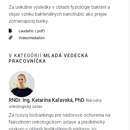
Za unikátne výsledky v oblasti fyziológie baktérií a
objav vzniku bakteriálnych nanotrubíc ako prejav
zomierajúcej bunky.
Laudatio (.pdf)
Videomedailón
V KATEGÓRIÍ
MLADÁ VEDECKÁ
PRACOVNÍČKA
RNDr. Ing. Katarína Kaľavská, PhD.
Národný
onkologický ústav
Za rozvoj biobankingu pre nádorové ochorenia na
Národnom onkologickom ústave a predklinický
výskum v oblasti testikulárnych nádorov zo