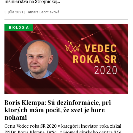
inžinierstva na Strojníckej...
3. júla 2021
|
Tamara Leontievová
BIOLÓGIA
Boris Klempa: Sú dezinformácie, pri
ktorých mám pocit, že svet je hore
nohami
Cenu Vedec roka SR 2020 v kategórii Inovátor roka získal
RNDr. Boris Klempa, DrSc., z Biomedicínskeho centra SAV.