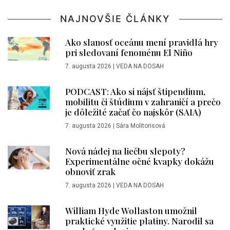
NAJNOVŠIE ČLÁNKY
Ako slanosť oceánu mení pravidlá hry
pri sledovaní fenoménu El Niño
7. augusta 2026
|
VEDA NA DOSAH
PODCAST: Ako si nájsť štipendium,
mobilitu či štúdium v zahraničí a prečo
je dôležité začať čo najskôr (SAIA)
7. augusta 2026
|
Sára Molitorisová
Nová nádej na liečbu slepoty?
Experimentálne očné kvapky dokážu
obnoviť zrak
7. augusta 2026
|
VEDA NA DOSAH
William Hyde Wollaston umožnil
praktické využitie platiny. Narodil sa