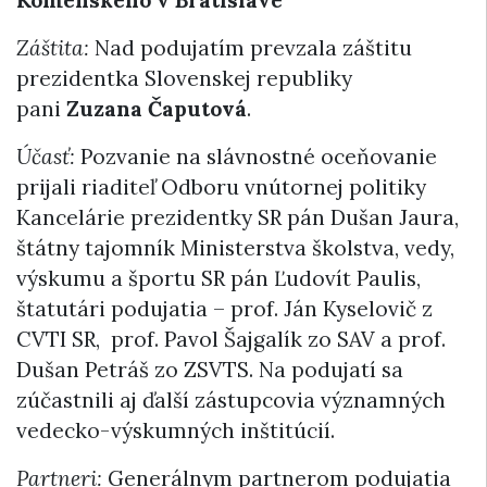
Komenského v Bratislave
Záštita:
Nad podujatím prevzala záštitu
prezidentka Slovenskej republiky
pani
Zuzana Čaputová
.
Účasť:
Pozvanie na slávnostné oceňovanie
prijali riaditeľ Odboru vnútornej politiky
Kancelárie prezidentky SR pán Dušan Jaura,
štátny tajomník Ministerstva školstva, vedy,
výskumu a športu SR pán Ľudovít Paulis,
štatutári podujatia – prof. Ján Kyselovič z
CVTI SR, prof. Pavol Šajgalík zo SAV a prof.
Dušan Petráš zo ZSVTS. Na podujatí sa
zúčastnili aj ďalší zástupcovia významných
vedecko-výskumných inštitúcií.
Partneri:
Generálnym partnerom podujatia