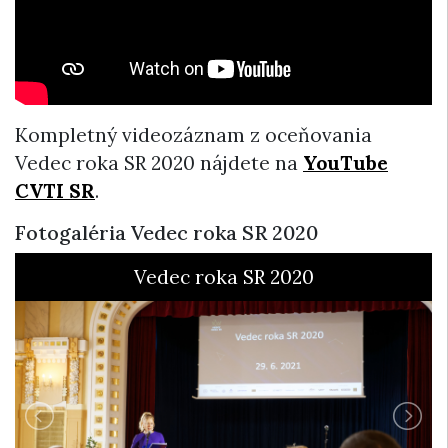
Kompletný videozáznam z oceňovania
Vedec roka SR 2020 nájdete na
YouTube
CVTI SR
.
Fotogaléria Vedec roka SR 2020
Vedec roka SR 2020