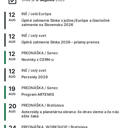
12
INÉ
/ celá Európa
AUG
Úplné zatmenie Slnka v južnej Európe a čiastočné
zatmenie na Slovensku 2026
12
INÉ
/ celý svet
AUG
Úplné zatmenie Slnka 2026 – priamy prenos
12
PREDNÁŠKA
/ Senec
AUG
Novinky z CERN-u
12
INÉ
/ celý svet
AUG
Perzeidy 2026
19
PREDNÁŠKA
/ Senec
AUG
Program ARTEMIS
20
PREDNÁŠKA
/ Bratislava
AUG
Asteroidy a planetárna obrana: čo dnes vieme a čo nás
ešte čaká
24
PREDNÁŠKA, WORKSHOP
/ Bratislava