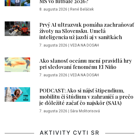
MS vo futbale 2026?
8. augusta 2026
|
René Beláček
Prvý AI ultrazvuk pomáha zachraňovať
životy na Slovensku. Umelá
inteligencia už jazdí aj v sanitkách
7. augusta 2026
|
VEDA NA DOSAH
Ako slanosť oceánu mení pravidlá hry
pri sledovaní fenoménu El Niño
7. augusta 2026
|
VEDA NA DOSAH
PODCAST: Ako si nájsť štipendium,
mobilitu či štúdium v zahraničí a prečo
je dôležité začať čo najskôr (SAIA)
7. augusta 2026
|
Sára Molitorisová
AKTIVITY CVTI SR