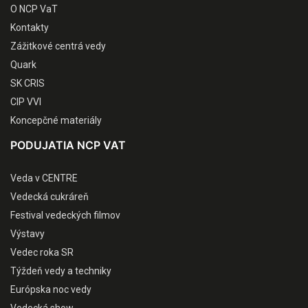
O NCP VaT
Kontakty
Zážitkové centrá vedy
Quark
SK CRIS
CIP VVI
Koncepčné materiály
PODUJATIA NCP VAT
Veda v CENTRE
Vedecká cukráreň
Festival vedeckých filmov
Výstavy
Vedec roka SR
Týždeň vedy a techniky
Európska noc vedy
Vedecká show