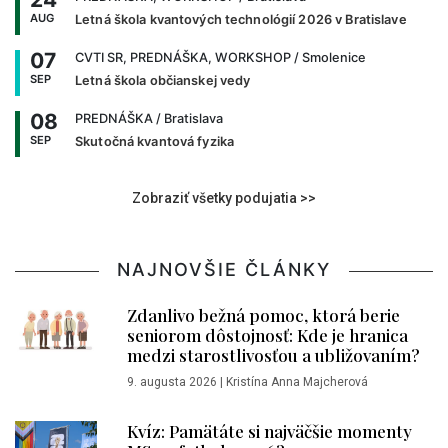
AUG
Letná škola kvantových technológií 2026 v Bratislave
07
CVTI SR, PREDNÁŠKA, WORKSHOP
/ Smolenice
SEP
Letná škola občianskej vedy
08
PREDNÁŠKA
/ Bratislava
SEP
Skutočná kvantová fyzika
Zobraziť všetky podujatia >>
NAJNOVŠIE ČLÁNKY
Zdanlivo bežná pomoc, ktorá berie
seniorom dôstojnosť: Kde je hranica
medzi starostlivosťou a ubližovaním?
9. augusta 2026
|
Kristína Anna Majcherová
Kvíz: Pamätáte si najväčšie momenty