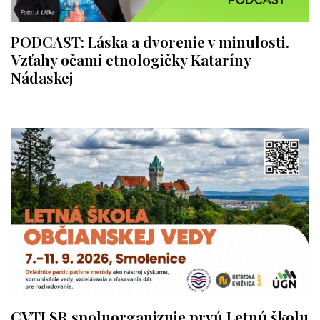
PODCAST: Láska a dvorenie v minulosti.
Vzťahy očami etnologičky Kataríny
Nádaskej
CVTI SR spoluorganizuje prvú Letnú školu