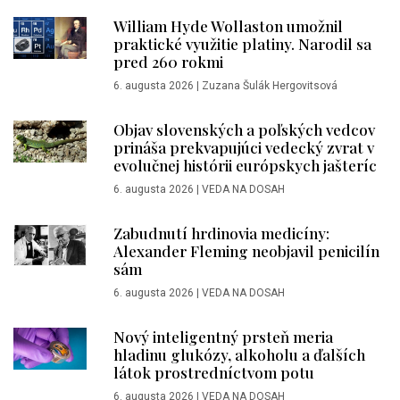
William Hyde Wollaston umožnil
praktické využitie platiny. Narodil sa
pred 260 rokmi
6. augusta 2026
|
Zuzana Šulák Hergovitsová
Objav slovenských a poľských vedcov
prináša prekvapujúci vedecký zvrat v
evolučnej histórii európskych jašteríc
6. augusta 2026
|
VEDA NA DOSAH
Zabudnutí hrdinovia medicíny:
Alexander Fleming neobjavil penicilín
sám
6. augusta 2026
|
VEDA NA DOSAH
Nový inteligentný prsteň meria
hladinu glukózy, alkoholu a ďalších
látok prostredníctvom potu
6. augusta 2026
|
VEDA NA DOSAH