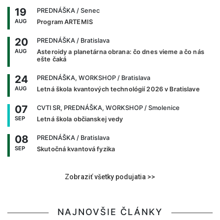
19
PREDNÁŠKA
/ Senec
AUG
Program ARTEMIS
20
PREDNÁŠKA
/ Bratislava
AUG
Asteroidy a planetárna obrana: čo dnes vieme a čo nás
ešte čaká
24
PREDNÁŠKA, WORKSHOP
/ Bratislava
AUG
Letná škola kvantových technológií 2026 v Bratislave
07
CVTI SR, PREDNÁŠKA, WORKSHOP
/ Smolenice
SEP
Letná škola občianskej vedy
08
PREDNÁŠKA
/ Bratislava
SEP
Skutočná kvantová fyzika
Zobraziť všetky podujatia >>
NAJNOVŠIE ČLÁNKY