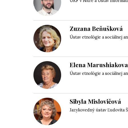
UKF v Nitre a Ústav Informat
Zuzana Beňušková
Ústav etnológie a sociálnej a
Elena Marushiakov
Ústav etnológie a sociálnej a
Sibyla Mislovičová
Jazykovedný ústav Ľudovíta 