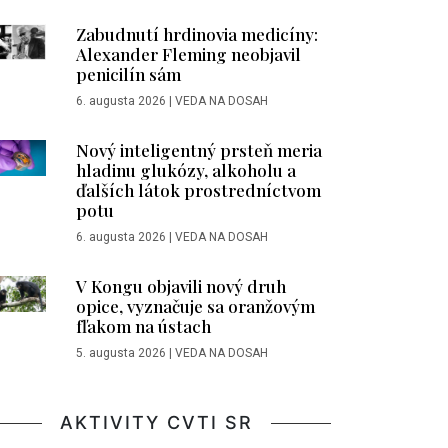
Zabudnutí hrdinovia medicíny:
Alexander Fleming neobjavil
penicilín sám
6. augusta 2026
|
VEDA NA DOSAH
Nový inteligentný prsteň meria
hladinu glukózy, alkoholu a
ďalších látok prostredníctvom
potu
6. augusta 2026
|
VEDA NA DOSAH
V Kongu objavili nový druh
opice, vyznačuje sa oranžovým
fľakom na ústach
5. augusta 2026
|
VEDA NA DOSAH
AKTIVITY CVTI SR