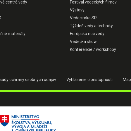
ové centrá vedy
Festival vedeckých filmov
Výstavy
S
Vedec roka SR
Týždeň vedy a techniky
čné materiály
Európska noc vedy
Vedecká show
Konferencie / workshopy
sady ochrany osobných údajov
Vyhlásenie o prístupnosti
Map