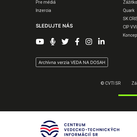
Pre médiá
Zážitk
Inzercia
Quark
SK CRI
SLEDUJTE NÁS
CIP VVI
Koncep
Archívna verzia VEDA NA DOSAH
© CVTI SR
Zá