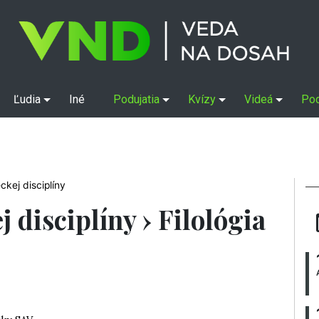
Ľudia
Iné
Podujatia
Kvízy
Videá
Po
kej disciplíny
 disciplíny › Filológia