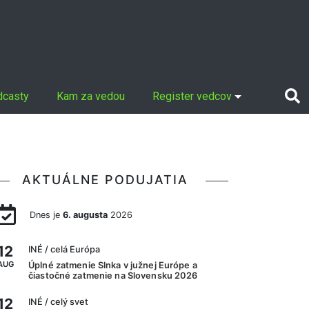
dcasty
Kam za vedou
Register vedcov
AKTUÁLNE PODUJATIA
Dnes je
6. augusta
2026
12
INÉ
/ celá Európa
AUG
Úplné zatmenie Slnka v južnej Európe a
čiastočné zatmenie na Slovensku 2026
12
INÉ
/ celý svet