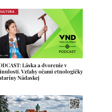
KULTÚRA
ODCAST: Láska a dvorenie v
inulosti. Vzťahy očami etnologičky
ataríny Nádaskej