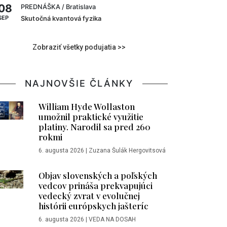
08
PREDNÁŠKA
/ Bratislava
SEP
Skutočná kvantová fyzika
Zobraziť všetky podujatia >>
NAJNOVŠIE ČLÁNKY
William Hyde Wollaston
umožnil praktické využitie
platiny. Narodil sa pred 260
rokmi
6. augusta 2026
|
Zuzana Šulák Hergovitsová
Objav slovenských a poľských
vedcov prináša prekvapujúci
vedecký zvrat v evolučnej
histórii európskych jašteríc
6. augusta 2026
|
VEDA NA DOSAH