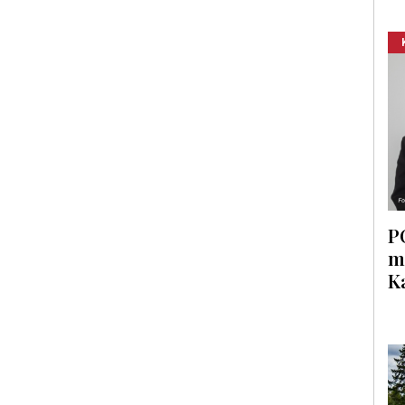
P
m
K