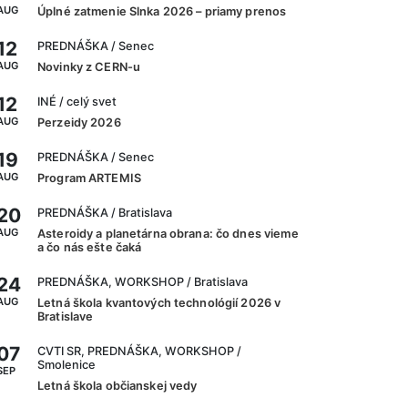
AUG
Úplné zatmenie Slnka 2026 – priamy prenos
12
PREDNÁŠKA
/ Senec
AUG
Novinky z CERN-u
12
INÉ
/ celý svet
AUG
Perzeidy 2026
19
PREDNÁŠKA
/ Senec
AUG
Program ARTEMIS
20
PREDNÁŠKA
/ Bratislava
AUG
Asteroidy a planetárna obrana: čo dnes vieme
a čo nás ešte čaká
24
PREDNÁŠKA, WORKSHOP
/ Bratislava
AUG
Letná škola kvantových technológií 2026 v
Bratislave
07
CVTI SR, PREDNÁŠKA, WORKSHOP
/
Smolenice
SEP
Letná škola občianskej vedy