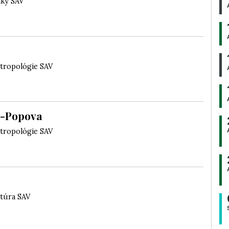
iky SAV
ntropológie SAV
a-Popova
ntropológie SAV
Štúra SAV