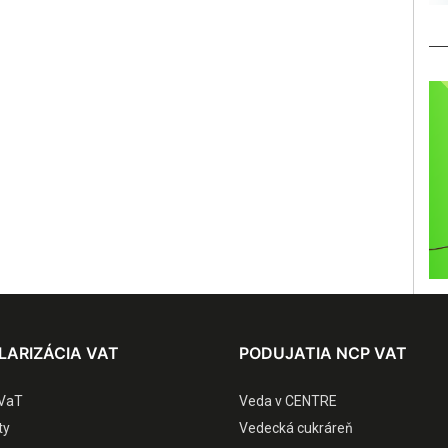
LARIZÁCIA VAT
PODUJATIA NCP VAT
VaT
Veda v CENTRE
ty
Vedecká cukráreň