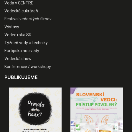
Veda v CENTRE
Vedecká cukráreň
Festival vedeckých filmov
Výstavy
Vedec roka SR
Týždeň vedy a techniky
Európska noc vedy
Vedecká show
Konferencie / workshopy
PUBLIKUJEME