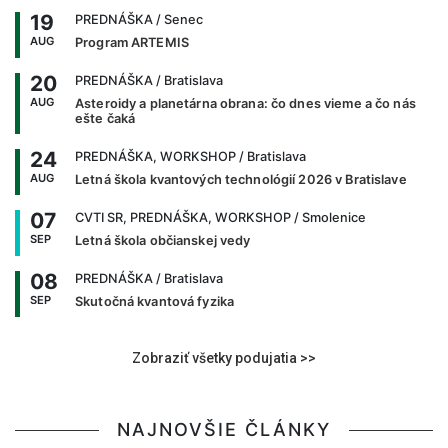
19
PREDNÁŠKA
/ Senec
AUG
Program ARTEMIS
20
PREDNÁŠKA
/ Bratislava
AUG
Asteroidy a planetárna obrana: čo dnes vieme a čo nás
ešte čaká
24
PREDNÁŠKA, WORKSHOP
/ Bratislava
AUG
Letná škola kvantových technológií 2026 v Bratislave
07
CVTI SR, PREDNÁŠKA, WORKSHOP
/ Smolenice
SEP
Letná škola občianskej vedy
08
PREDNÁŠKA
/ Bratislava
SEP
Skutočná kvantová fyzika
Zobraziť všetky podujatia >>
NAJNOVŠIE ČLÁNKY