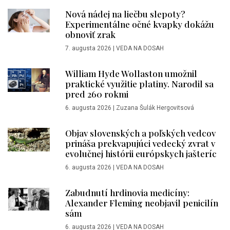
Nová nádej na liečbu slepoty?
Experimentálne očné kvapky dokážu
obnoviť zrak
7. augusta 2026
|
VEDA NA DOSAH
William Hyde Wollaston umožnil
praktické využitie platiny. Narodil sa
pred 260 rokmi
6. augusta 2026
|
Zuzana Šulák Hergovitsová
Objav slovenských a poľských vedcov
prináša prekvapujúci vedecký zvrat v
evolučnej histórii európskych jašteríc
6. augusta 2026
|
VEDA NA DOSAH
Zabudnutí hrdinovia medicíny:
Alexander Fleming neobjavil penicilín
sám
6. augusta 2026
|
VEDA NA DOSAH