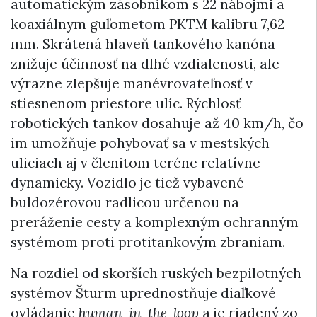
automatickým zásobníkom s 22 nábojmi a
koaxiálnym guľometom PKTM kalibru 7,62
mm. Skrátená hlaveň tankového kanóna
znižuje účinnosť na dlhé vzdialenosti, ale
výrazne zlepšuje manévrovateľnosť v
stiesnenom priestore ulíc. Rýchlosť
robotických tankov dosahuje až 40 km/h, čo
im umožňuje pohybovať sa v mestských
uliciach aj v členitom teréne relatívne
dynamicky. Vozidlo je tiež vybavené
buldozérovou radlicou určenou na
preráženie cesty a komplexným ochranným
systémom proti protitankovým zbraniam.
Na rozdiel od skorších ruských bezpilotných
systémov Šturm uprednostňuje diaľkové
ovládanie
human-in-the-loop
a je riadený zo