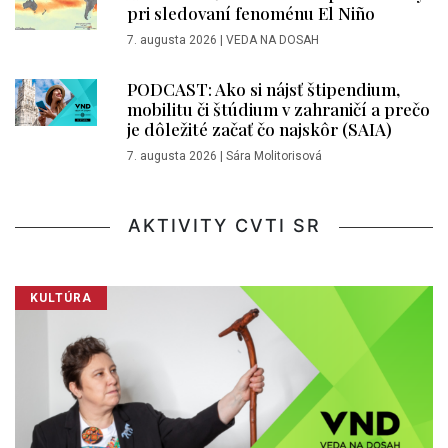
pri sledovaní fenoménu El Niño
7. augusta 2026
|
VEDA NA DOSAH
PODCAST: Ako si nájsť štipendium,
mobilitu či štúdium v zahraničí a prečo
je dôležité začať čo najskôr (SAIA)
7. augusta 2026
|
Sára Molitorisová
AKTIVITY CVTI SR
KULTÚRA