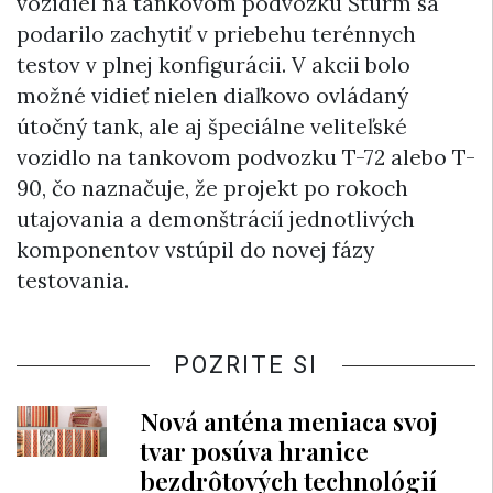
vozidiel na tankovom podvozku Šturm sa
podarilo zachytiť v priebehu terénnych
testov v plnej konfigurácii. V akcii bolo
možné vidieť nielen diaľkovo ovládaný
útočný tank, ale aj špeciálne veliteľské
vozidlo na tankovom podvozku T-72 alebo T-
90, čo naznačuje, že projekt po rokoch
utajovania a demonštrácií jednotlivých
komponentov vstúpil do novej fázy
testovania.
POZRITE SI
Nová anténa meniaca svoj
tvar posúva hranice
bezdrôtových technológií