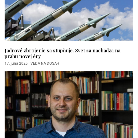
Jadrové zbrojenie sa stupňuje. Svet sa nachádza na
prahu novej éry
17. júna 2025
|
VEDA NA DOSAH