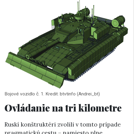
Bojové vozidlo č. 1. Kredit: btvtinfo (Andrei_bt)
Ovládanie na tri kilometre
Ruskí konštruktéri zvolili v tomto prípade
pragmatickú cestu – namiesto plne