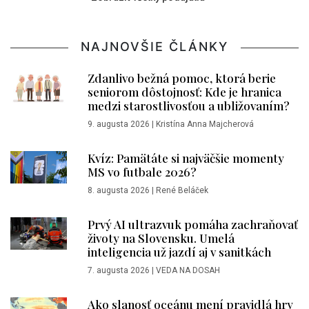
NAJNOVŠIE ČLÁNKY
Zdanlivo bežná pomoc, ktorá berie
seniorom dôstojnosť: Kde je hranica
medzi starostlivosťou a ubližovaním?
9. augusta 2026
|
Kristína Anna Majcherová
Kvíz: Pamätáte si najväčšie momenty
MS vo futbale 2026?
8. augusta 2026
|
René Beláček
Prvý AI ultrazvuk pomáha zachraňovať
životy na Slovensku. Umelá
inteligencia už jazdí aj v sanitkách
7. augusta 2026
|
VEDA NA DOSAH
Ako slanosť oceánu mení pravidlá hry