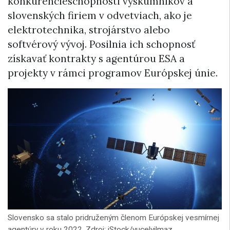
konkurencieschopnosti výskumníkov a
slovenských firiem v odvetviach, ako je
elektrotechnika, strojárstvo alebo
softvérový vývoj. Posilnia ich schopnosť
získavať kontrakty s agentúrou ESA a
projekty v rámci programov Európskej únie.
Slovensko sa stalo pridruženým členom Európskej vesmírnej
agentúry v roku 2022. Zdroj: iStock/yucelyilmaz