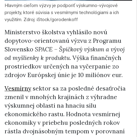
Hlavným cieľom výzvy je podporiť výskumno-vývojové
projekty, ktoré súvisia s vesmírnymi technológiami a ich
využitím. Zdroj: iStock/gorodenkoff
Ministerstvo školstva vyhlásilo novú
dopytovo-orientovanú výzvu z Programu
Slovensko
SPACE – Špičkový výskum a vývoj
od myšlienky k produktu
. Výška finančných
prostriedkov určených na vyčerpanie zo
zdrojov Európskej únie je 10 miliónov eur.
Vesmírny
sektor sa za posledné desaťročia
zmenil v mnohých krajinách z výhradne
výskumnej oblasti na hnaciu silu
ekonomického rastu. Hodnota vesmírnej
ekonomiky v priebehu posledných rokov
rástla dvojnásobným tempom v porovnaní