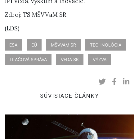
1P1 Veda, výskum a inovácie.
Zdroj: TS MŠVVaM SR
(LDS)
ESA
EÚ
MŠVVAM SR
TECHNOLÓGIA
TLAČOVÁ SPRÁVA
VEDA SK
VÝZVA
SÚVISIACE ČLÁNKY