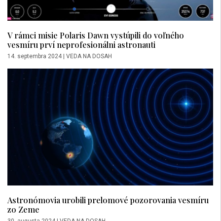
V rámci misie Polaris Dawn vystúpili do voľného
vesmíru prví neprofesionálni astronauti
14. septembra 2024
|
VEDA NA DOSAH
Astronómovia urobili prelomové pozorovania vesmíru
zo Zeme
30. augusta 2024
|
VEDA NA DOSAH