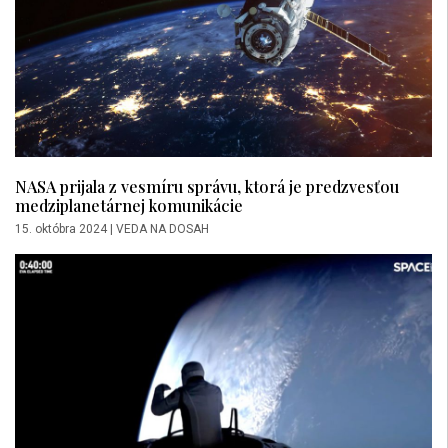
NASA prijala z vesmíru správu, ktorá je predzvesťou
medziplanetárnej komunikácie
15. októbra 2024
|
VEDA NA DOSAH