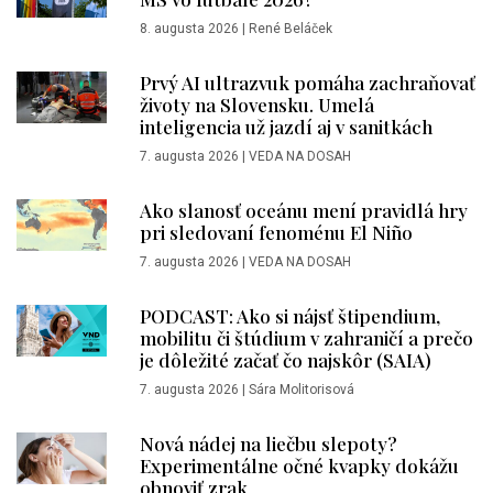
8. augusta 2026
|
René Beláček
Prvý AI ultrazvuk pomáha zachraňovať
životy na Slovensku. Umelá
inteligencia už jazdí aj v sanitkách
7. augusta 2026
|
VEDA NA DOSAH
Ako slanosť oceánu mení pravidlá hry
pri sledovaní fenoménu El Niño
7. augusta 2026
|
VEDA NA DOSAH
PODCAST: Ako si nájsť štipendium,
mobilitu či štúdium v zahraničí a prečo
je dôležité začať čo najskôr (SAIA)
7. augusta 2026
|
Sára Molitorisová
Nová nádej na liečbu slepoty?
Experimentálne očné kvapky dokážu
obnoviť zrak