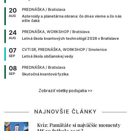
20
PREDNÁŠKA
/ Bratislava
AUG
Asteroidy a planetárna obrana: čo dnes vieme a čo nás
ešte čaká
24
PREDNÁŠKA, WORKSHOP
/ Bratislava
AUG
Letná škola kvantových technológií 2026 v Bratislave
07
CVTI SR, PREDNÁŠKA, WORKSHOP
/ Smolenice
SEP
Letná škola občianskej vedy
08
PREDNÁŠKA
/ Bratislava
SEP
Skutočná kvantová fyzika
Zobraziť všetky podujatia >>
NAJNOVŠIE ČLÁNKY
Kvíz: Pamätáte si najväčšie momenty
MS vo futbale 2026?