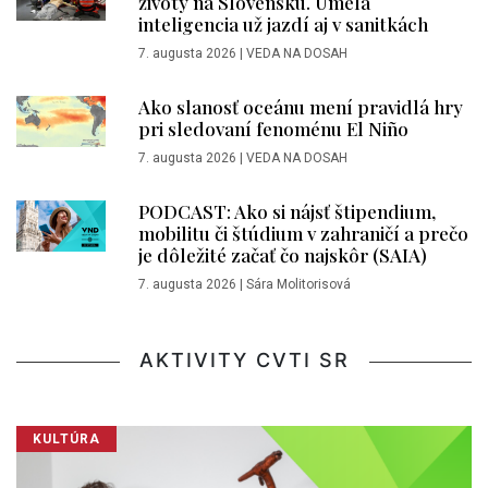
životy na Slovensku. Umelá
inteligencia už jazdí aj v sanitkách
7. augusta 2026
|
VEDA NA DOSAH
Ako slanosť oceánu mení pravidlá hry
pri sledovaní fenoménu El Niño
7. augusta 2026
|
VEDA NA DOSAH
PODCAST: Ako si nájsť štipendium,
mobilitu či štúdium v zahraničí a prečo
je dôležité začať čo najskôr (SAIA)
7. augusta 2026
|
Sára Molitorisová
AKTIVITY CVTI SR
KULTÚRA