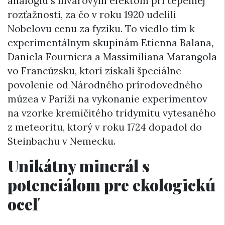
analógiu s invarovým efektom pri tepelnej
rozťažnosti, za čo v roku 1920 udelili
Nobelovu cenu za fyziku. To viedlo tím k
experimentálnym skupinám Etienna Balana,
Daniela Fourniera a Massimiliana Marangola
vo Francúzsku, ktorí získali špeciálne
povolenie od Národného prírodovedného
múzea v Paríži na vykonanie experimentov
na vzorke kremičitého tridymitu vytesaného
z meteoritu, ktorý v roku 1724 dopadol do
Steinbachu v Nemecku.
Unikátny minerál s
potenciálom pre ekologickú
oceľ