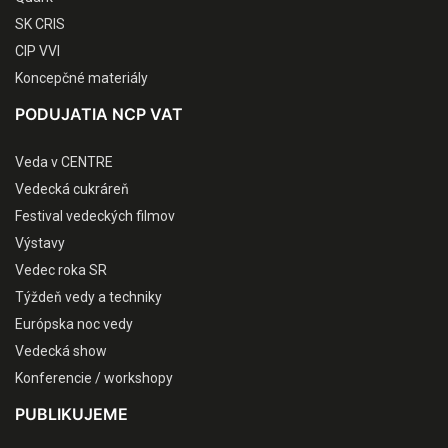
SK CRIS
CIP VVI
Koncepčné materiály
PODUJATIA NCP VAT
Veda v CENTRE
Vedecká cukráreň
Festival vedeckých filmov
Výstavy
Vedec roka SR
Týždeň vedy a techniky
Európska noc vedy
Vedecká show
Konferencie / workshopy
PUBLIKUJEME