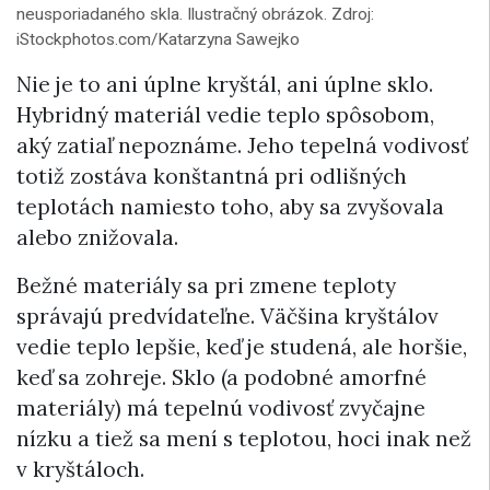
neusporiadaného skla. Ilustračný obrázok. Zdroj:
iStockphotos.com/Katarzyna Sawejko
Nie je to ani úplne kryštál, ani úplne sklo.
Hybridný materiál vedie teplo spôsobom,
aký zatiaľ nepoznáme. Jeho tepelná vodivosť
totiž zostáva konštantná pri odlišných
teplotách namiesto toho, aby sa zvyšovala
alebo znižovala.
Bežné materiály sa pri zmene teploty
správajú predvídateľne. Väčšina kryštálov
vedie teplo lepšie, keď je studená, ale horšie,
keď sa zohreje. Sklo (a podobné amorfné
materiály) má tepelnú vodivosť zvyčajne
nízku a tiež sa mení s teplotou, hoci inak než
v kryštáloch.