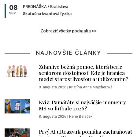
08
PREDNÁŠKA
/ Bratislava
SEP
Skutočná kvantová fyzika
Zobraziť všetky podujatia >>
NAJNOVŠIE ČLÁNKY
Zdanlivo bežná pomoc, ktorá berie
seniorom dôstojnosť: Kde je hranica
medzi starostlivosťou a ubližovaním?
9. augusta 2026
|
Kristína Anna Majcherová
Kvíz: Pamätáte si najväčšie momenty
MS vo futbale 2026?
8. augusta 2026
|
René Beláček
Prvý AI ultrazvuk pomáha zachraňovať