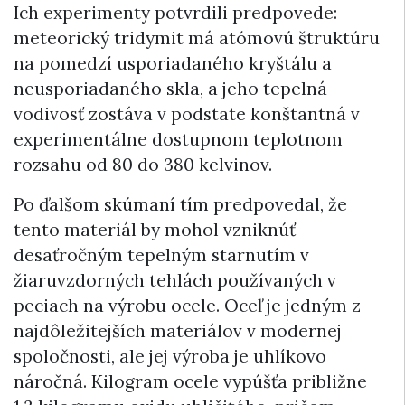
Ich experimenty potvrdili predpovede:
meteorický tridymit má atómovú štruktúru
na pomedzí usporiadaného kryštálu a
neusporiadaného skla, a jeho tepelná
vodivosť zostáva v podstate konštantná v
experimentálne dostupnom teplotnom
rozsahu od 80 do 380 kelvinov.
Po ďalšom skúmaní tím predpovedal, že
tento materiál by mohol vzniknúť
desaťročným tepelným starnutím v
žiaruvzdorných tehlách používaných v
peciach na výrobu ocele. Oceľ je jedným z
najdôležitejších materiálov v modernej
spoločnosti, ale jej výroba je uhlíkovo
náročná. Kilogram ocele vypúšťa približne