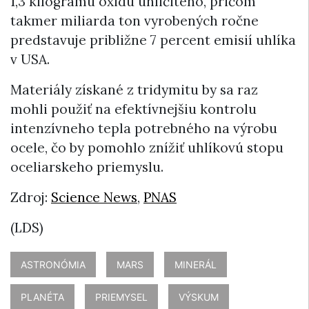
1,3 kilogramu oxidu uhličitého, pričom
takmer miliarda ton vyrobených ročne
predstavuje približne 7 percent emisií uhlíka
v USA.
Materiály získané z tridymitu by sa raz
mohli použiť na efektívnejšiu kontrolu
intenzívneho tepla potrebného na výrobu
ocele, čo by pomohlo znížiť uhlíkovú stopu
oceliarskeho priemyslu.
Zdroj:
Science News
,
PNAS
(LDS)
ASTRONÓMIA
MARS
MINERÁL
PLANÉTA
PRIEMYSEL
VÝSKUM