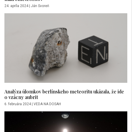
24. apríla 2024
|
Ján Svoreň
Analýza úlomkov berlínskeho meteoritu ukázala, že ide
o vzácny aubrit
6. februára 2024
|
VEDA NA DOSAH