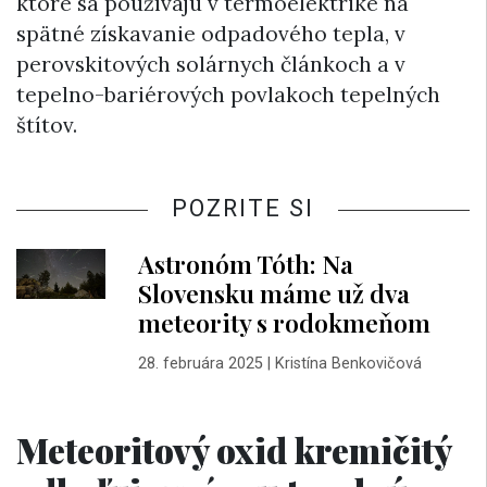
ktoré sa používajú v termoelektrike na
spätné získavanie odpadového tepla, v
perovskitových solárnych článkoch a v
tepelno-bariérových povlakoch tepelných
štítov.
POZRITE SI
Astronóm Tóth: Na
Slovensku máme už dva
meteority s rodokmeňom
28. februára 2025
|
Kristína Benkovičová
Meteoritový oxid kremičitý