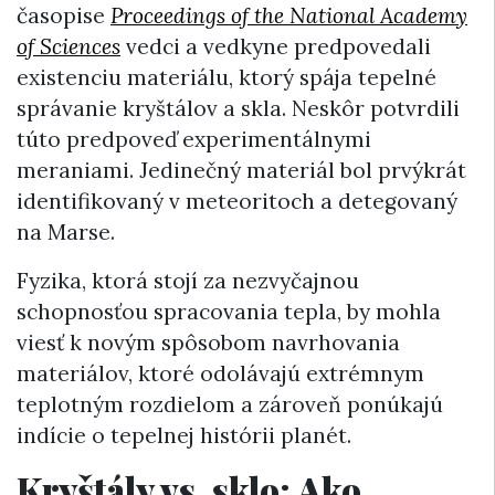
časopise
Proceedings of the National Academy
of Sciences
vedci a vedkyne predpovedali
existenciu materiálu, ktorý spája tepelné
správanie kryštálov a skla. Neskôr potvrdili
túto predpoveď experimentálnymi
meraniami. Jedinečný materiál bol prvýkrát
identifikovaný v meteoritoch a detegovaný
na Marse.
Fyzika, ktorá stojí za nezvyčajnou
schopnosťou spracovania tepla, by mohla
viesť k novým spôsobom navrhovania
materiálov, ktoré odolávajú extrémnym
teplotným rozdielom a zároveň ponúkajú
indície o tepelnej histórii planét.
Kryštály vs. sklo: Ako