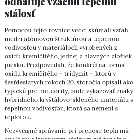
odhaľuje vzácnu tepelnú
stálosť
Pomocou tejto rovnice vedci skúmali vzťah
medzi atómovou štruktúrou a tepelnou
vodivosťou v materiáloch vyrobených z
oxidu kremičitého, jednej z hlavných zložiek
piesku. Predpovedali, že konkrétna forma
oxidu kremičitého – tridymit -, ktorú v
šesťdesiatych rokoch 20. storočia opísali ako
typickú pre meteority, bude vykazovať znaky
hybridného kryštálovo-skleného materiálu s
tepelnou vodivosťou, ktorá sa nemení s
teplotou.
Nezvyčajné správanie pri prenose tepla má