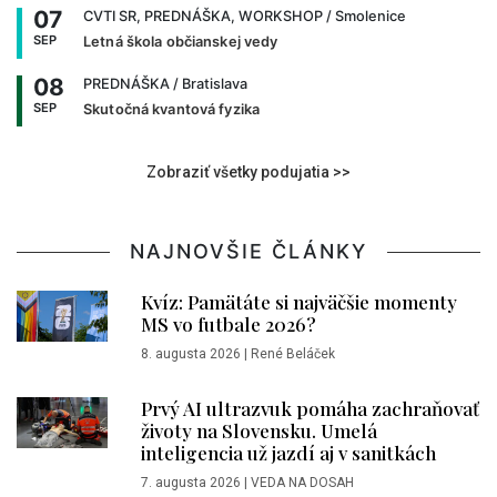
07
CVTI SR, PREDNÁŠKA, WORKSHOP
/ Smolenice
SEP
Letná škola občianskej vedy
08
PREDNÁŠKA
/ Bratislava
SEP
Skutočná kvantová fyzika
Zobraziť všetky podujatia >>
NAJNOVŠIE ČLÁNKY
Kvíz: Pamätáte si najväčšie momenty
MS vo futbale 2026?
8. augusta 2026
|
René Beláček
Prvý AI ultrazvuk pomáha zachraňovať
životy na Slovensku. Umelá
inteligencia už jazdí aj v sanitkách
7. augusta 2026
|
VEDA NA DOSAH