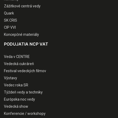
Zážitkové centrá vedy
Quark
SK CRIS
CIP VVI
Koncepčné materiály
PODUJATIA NCP VAT
Veda v CENTRE
Vedecká cukráreň
Festival vedeckých filmov
Výstavy
Vedec roka SR
Týždeň vedy a techniky
Európska noc vedy
Vedecká show
Konferencie / workshopy