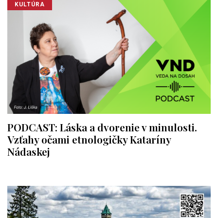
KULTÚRA
PODCAST: Láska a dvorenie v minulosti.
Vzťahy očami etnologičky Kataríny
Nádaskej