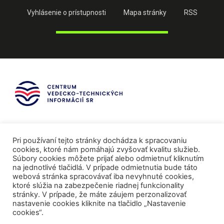
Vyhlásenie o prístupnosti
Mapa stránky
RSS
Pri používaní tejto stránky dochádza k spracovaniu
cookies, ktoré nám pomáhajú zvyšovať kvalitu služieb.
Súbory cookies môžete prijať alebo odmietnuť kliknutím
na jednotlivé tlačidlá. V prípade odmietnutia bude táto
webová stránka spracovávať iba nevyhnuté cookies,
ktoré slúžia na zabezpečenie riadnej funkcionality
stránky. V prípade, že máte záujem perzonalizovať
nastavenie cookies kliknite na tlačidlo „Nastavenie
cookies“.
Mediálni partneri