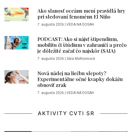
Ako slanosť oceánu mení pravidlá hry
pri sledovaní fenoménu El Niño
7. augusta 2026
|
VEDA NA DOSAH
PODCAST: Ako si nájsť štipendium,
mobilitu či štúdium v zahraničí a prečo
je dôležité začať čo najskôr (SAIA)
7. augusta 2026
|
Sára Molitorisová
Nová nádej na liečbu slepoty?
Experimentálne očné kvapky dokážu
obnoviť zrak
7. augusta 2026
|
VEDA NA DOSAH
AKTIVITY CVTI SR