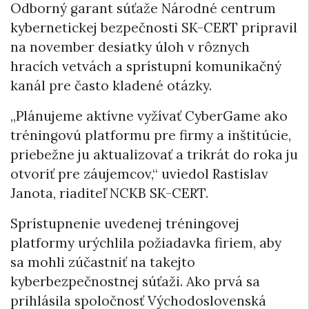
Odborný garant súťaže Národné centrum
kybernetickej bezpečnosti SK-CERT pripravil
na november desiatky úloh v rôznych
hracích vetvách a sprístupní komunikačný
kanál pre často kladené otázky.
„Plánujeme aktívne vyžívať CyberGame ako
tréningovú platformu pre firmy a inštitúcie,
priebežne ju aktualizovať a trikrát do roka ju
otvoriť pre záujemcov,“ uviedol Rastislav
Janota, riaditeľ NCKB SK-CERT.
Sprístupnenie uvedenej tréningovej
platformy urýchlila požiadavka firiem, aby
sa mohli zúčastniť na takejto
kyberbezpečnostnej súťaži. Ako prvá sa
prihlásila spoločnosť Východoslovenská