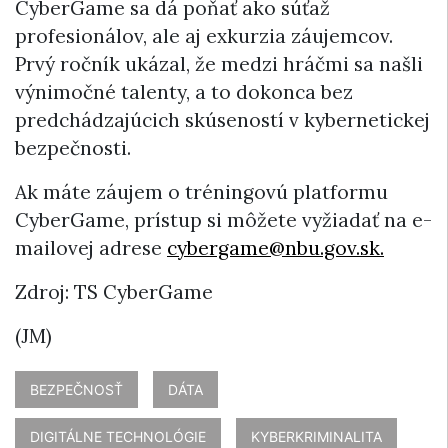
CyberGame sa dá poňať ako súťaž
profesionálov, ale aj exkurzia záujemcov.
Prvý ročník ukázal, že medzi hráčmi sa našli
výnimočné talenty, a to dokonca bez
predchádzajúcich skúseností v kybernetickej
bezpečnosti.
Ak máte záujem o tréningovú platformu
CyberGame, prístup si môžete vyžiadať na e-
mailovej adrese
cybergame@nbu.gov.sk.
Zdroj: TS CyberGame
(JM)
BEZPEČNOSŤ
DÁTA
DIGITÁLNE TECHNOLÓGIE
KYBERKRIMINALITA