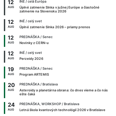
12
INÉ
/ celá Európa
AUG
Úplné zatmenie Slnka v južnej Európe a čiastočné
zatmenie na Slovensku 2026
12
INÉ
/ celý svet
AUG
Úplné zatmenie Slnka 2026 – priamy prenos
12
PREDNÁŠKA
/ Senec
AUG
Novinky z CERN-u
12
INÉ
/ celý svet
AUG
Perzeidy 2026
19
PREDNÁŠKA
/ Senec
AUG
Program ARTEMIS
20
PREDNÁŠKA
/ Bratislava
AUG
Asteroidy a planetárna obrana: čo dnes vieme a čo nás
ešte čaká
24
PREDNÁŠKA, WORKSHOP
/ Bratislava
AUG
Letná škola kvantových technológií 2026 v Bratislave