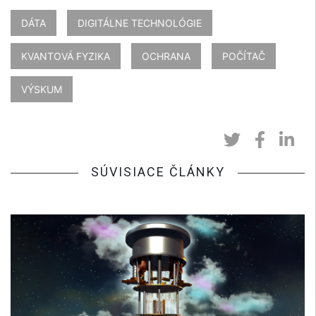
DÁTA
DIGITÁLNE TECHNOLÓGIE
KVANTOVÁ FYZIKA
OCHRANA
POČÍTAČ
VÝSKUM
SÚVISIACE ČLÁNKY