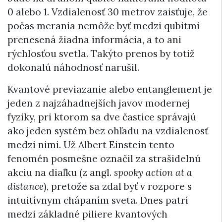
0 alebo 1. Vzdialenosť 30 metrov zaisťuje, že
počas merania nemôže byť medzi qubitmi
prenesená žiadna informácia, a to ani
rýchlosťou svetla. Takýto prenos by totiž
dokonalú náhodnosť narušil.
Kvantové previazanie alebo entanglement je
jeden z najzáhadnejších javov modernej
fyziky, pri ktorom sa dve častice správajú
ako jeden systém bez ohľadu na vzdialenosť
medzi nimi. Už Albert Einstein tento
fenomén posmešne označil za strašidelnú
akciu na diaľku (z angl.
spooky action at a
distance
), pretože sa zdal byť v rozpore s
intuitívnym chápaním sveta. Dnes patrí
medzi základné piliere kvantových