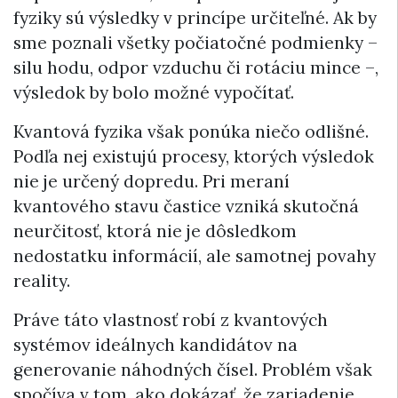
fyziky sú výsledky v princípe určiteľné. Ak by
sme poznali všetky počiatočné podmienky –
silu hodu, odpor vzduchu či rotáciu mince –,
výsledok by bolo možné vypočítať.
Kvantová fyzika však ponúka niečo odlišné.
Podľa nej existujú procesy, ktorých výsledok
nie je určený dopredu. Pri meraní
kvantového stavu častice vzniká skutočná
neurčitosť, ktorá nie je dôsledkom
nedostatku informácií, ale samotnej povahy
reality.
Práve táto vlastnosť robí z kvantových
systémov ideálnych kandidátov na
generovanie náhodných čísel. Problém však
spočíva v tom, ako dokázať, že zariadenie