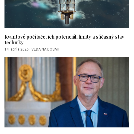
Kvantové počítače, ich potenciál, limity a súčasný stav
techniky
14. apríla 2026
|
VEDA NA DOSAH