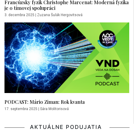
Francúzsky fyzik Christophe Marcenat: Moderná fyzika
je o tímovej spolupráci
3. decembra 2025
|
Zuzana Šulák Hergovitsová
PODCAST: Mário Ziman: Rok kvanta
17. septembra 2025
|
Sára Molitorisová
AKTUÁLNE PODUJATIA