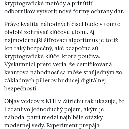
kryptografické metódy a prinútiť
odborníkov vytvoriť nové formy ochrany dát.
Práve kvalita náhodných čísel bude v tomto
období zohrávať kľúčovú úlohu. Aj
najmodernejší šifrovací algoritmus je totiž
len taký bezpečný, aké bezpečné sú
kryptografické kľúče, ktoré používa.
Výskumníci preto veria, že certifikovaná
kvantová náhodnosť sa môže stať jedným zo
základných pilierov budúcej digitálnej
bezpečnosti.
Objav vedcov z ETH v Zürichu tak ukazuje, že
i zdanlivo jednoduchý pojem, akým je
náhoda, patrí medzi najhlbšie otázky
modernej vedy. Experiment prepája