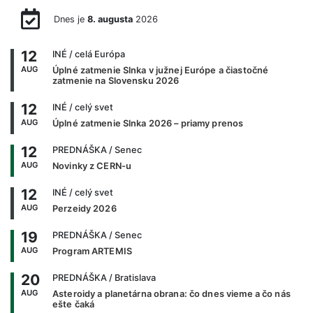
Dnes je
8. augusta
2026
12
INÉ
/ celá Európa
AUG
Úplné zatmenie Slnka v južnej Európe a čiastočné
zatmenie na Slovensku 2026
12
INÉ
/ celý svet
AUG
Úplné zatmenie Slnka 2026 – priamy prenos
12
PREDNÁŠKA
/ Senec
AUG
Novinky z CERN-u
12
INÉ
/ celý svet
AUG
Perzeidy 2026
19
PREDNÁŠKA
/ Senec
AUG
Program ARTEMIS
20
PREDNÁŠKA
/ Bratislava
AUG
Asteroidy a planetárna obrana: čo dnes vieme a čo nás
ešte čaká