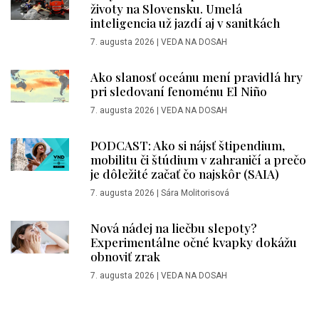
životy na Slovensku. Umelá
inteligencia už jazdí aj v sanitkách
7. augusta 2026
|
VEDA NA DOSAH
Ako slanosť oceánu mení pravidlá hry
pri sledovaní fenoménu El Niño
7. augusta 2026
|
VEDA NA DOSAH
PODCAST: Ako si nájsť štipendium,
mobilitu či štúdium v zahraničí a prečo
je dôležité začať čo najskôr (SAIA)
7. augusta 2026
|
Sára Molitorisová
Nová nádej na liečbu slepoty?
Experimentálne očné kvapky dokážu
obnoviť zrak
7. augusta 2026
|
VEDA NA DOSAH