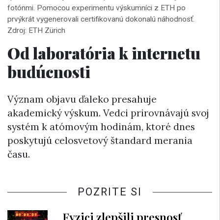
fotónmi. Pomocou experimentu výskumníci z ETH po
prvýkrát vygenerovali certifikovanú dokonalú náhodnosť.
Zdroj: ETH Zürich
Od laboratória k internetu
budúcnosti
Význam objavu ďaleko presahuje
akademický výskum. Vedci prirovnávajú svoj
systém k atómovým hodinám, ktoré dnes
poskytujú celosvetový štandard merania
času.
POZRITE SI
Fyzici zlepšili presnosť