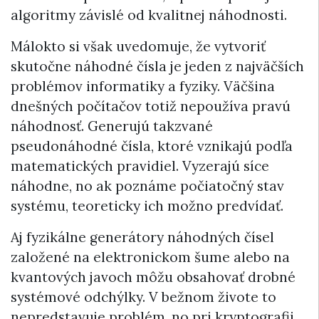
algoritmy závislé od kvalitnej náhodnosti.
Málokto si však uvedomuje, že vytvoriť
skutočne náhodné čísla je jeden z najväčších
problémov informatiky a fyziky. Väčšina
dnešných počítačov totiž nepoužíva pravú
náhodnosť. Generujú takzvané
pseudonáhodné čísla, ktoré vznikajú podľa
matematických pravidiel. Vyzerajú síce
náhodne, no ak poznáme počiatočný stav
systému, teoreticky ich možno predvídať.
Aj fyzikálne generátory náhodných čísel
založené na elektronickom šume alebo na
kvantových javoch môžu obsahovať drobné
systémové odchýlky. V bežnom živote to
nepredstavuje problém, no pri kryptografii