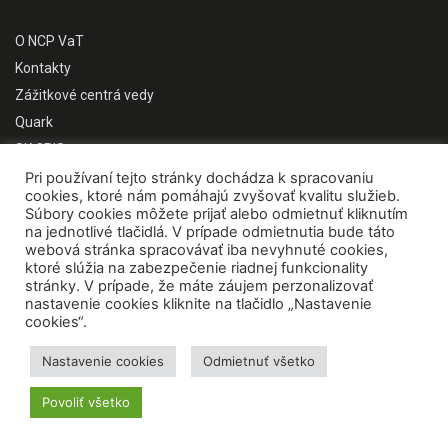
O NCP VaT
Kontakty
Zážitkové centrá vedy
Quark
SK CRIS
CIP VVI
Pri používaní tejto stránky dochádza k spracovaniu
cookies, ktoré nám pomáhajú zvyšovať kvalitu služieb.
Koncepčné materiály
Súbory cookies môžete prijať alebo odmietnuť kliknutím
na jednotlivé tlačidlá. V prípade odmietnutia bude táto
PODUJATIA NCP VAT
webová stránka spracovávať iba nevyhnuté cookies,
ktoré slúžia na zabezpečenie riadnej funkcionality
stránky. V prípade, že máte záujem perzonalizovať
Veda v CENTRE
nastavenie cookies kliknite na tlačidlo „Nastavenie
Vedecká cukráreň
cookies“.
Festival vedeckých filmov
Nastavenie cookies
Odmietnuť všetko
Výstavy
Vedec roka SR
Povoliť všetko
Týždeň vedy a techniky