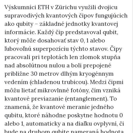
Výskumníci ETH v Zürichu využili dvojicu
supravodivých kvantových čipov fungujúcich
ako qubity – základné jednotky kvantovej
informácie. Každý čip predstavoval qubit,
ktorý môže dosahovať stav 0, 1 alebo
ľubovoľnú superpozíciu týchto stavov. Čipy
pracovali pri teplotách len zlomok stupňa
nad absolútnou nulou a boli prepojené
približne 30 metrov dlhým kryogénnym
vedením (chladenou trubicou). Medzi čipmi
môžu lietať mikrovlnné fotóny, čím vzniká
kvantové previazanie (entanglement). To
znamená, že kvantové meranie jedného
qubitu, ktoré náhodne poskytne hodnotu 0
alebo 1, automaticky a na diaľku ovplyvní, či
bude na druhom qubite nameraná hodnota