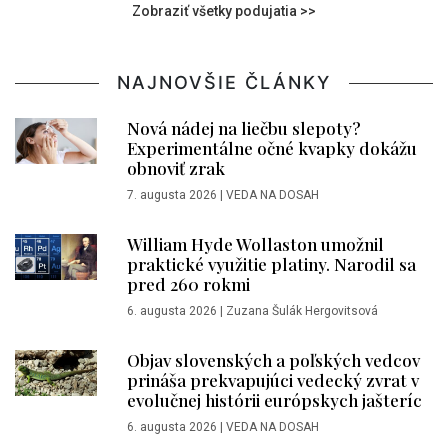
Zobraziť všetky podujatia >>
NAJNOVŠIE ČLÁNKY
Nová nádej na liečbu slepoty?
Experimentálne očné kvapky dokážu
obnoviť zrak
7. augusta 2026
|
VEDA NA DOSAH
William Hyde Wollaston umožnil
praktické využitie platiny. Narodil sa
pred 260 rokmi
6. augusta 2026
|
Zuzana Šulák Hergovitsová
Objav slovenských a poľských vedcov
prináša prekvapujúci vedecký zvrat v
evolučnej histórii európskych jašteríc
6. augusta 2026
|
VEDA NA DOSAH