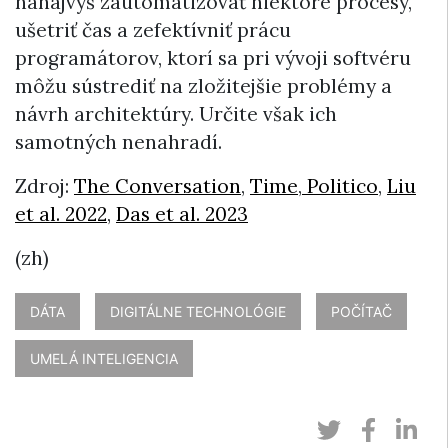
nanajvýš zautomatizovať niektoré procesy,
ušetriť čas a zefektívniť prácu
programátorov, ktorí sa pri vývoji softvéru
môžu sústrediť na zložitejšie problémy a
návrh architektúry. Určite však ich
samotných nenahradí.
Zdroj:
The Conversation
,
Time
,
Politico
,
Liu
et al. 2022
,
Das et al. 2023
(zh)
DÁTA
DIGITÁLNE TECHNOLÓGIE
POČÍTAČ
UMELÁ INTELIGENCIA