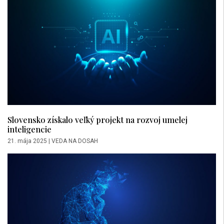
Slovensko získalo veľký projekt na rozvoj umelej
inteligencie
21. mája 2025
|
VEDA NA DOSAH