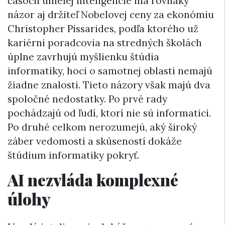
časoch umelej inteligencie má rovnaký
názor aj držiteľ Nobelovej ceny za ekonómiu
Christopher Pissarides, podľa ktorého už
kariérni poradcovia na stredných školách
úplne zavrhujú myšlienku štúdia
informatiky, hoci o samotnej oblasti nemajú
žiadne znalosti. Tieto názory však majú dva
spoločné nedostatky. Po prvé rady
pochádzajú od ľudí, ktorí nie sú informatici.
Po druhé celkom nerozumejú, aký široký
záber vedomostí a skúseností dokáže
štúdium informatiky pokryť.
AI nezvláda komplexné
úlohy