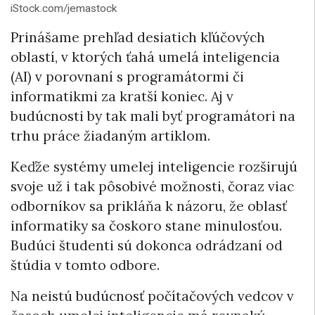
iStock.com/jemastock
Prinášame prehľad desiatich kľúčových
oblastí, v ktorých ťahá umelá inteligencia
(AI) v porovnaní s programátormi či
informatikmi za kratší koniec. Aj v
budúcnosti by tak mali byť programátori na
trhu práce žiadaným artiklom.
Keďže systémy umelej inteligencie rozširujú
svoje už i tak pôsobivé možnosti, čoraz viac
odborníkov sa prikláňa k názoru, že oblasť
informatiky sa čoskoro stane minulosťou.
Budúci študenti sú dokonca odrádzaní od
štúdia v tomto odbore.
Na neistú budúcnosť počítačových vedcov v