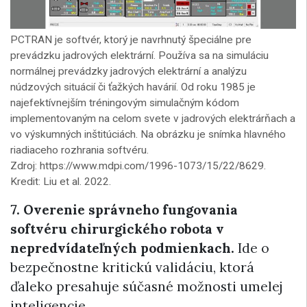
PCTRAN je softvér, ktorý je navrhnutý špeciálne pre
prevádzku jadrových elektrární. Používa sa na simuláciu
normálnej prevádzky jadrových elektrární a analýzu
núdzových situácií či ťažkých havárií. Od roku 1985 je
najefektívnejším tréningovým simulačným kódom
implementovaným na celom svete v jadrových elektrárňach a
vo výskumných inštitúciách. Na obrázku je snímka hlavného
riadiaceho rozhrania softvéru.
Zdroj: https://www.mdpi.com/1996-1073/15/22/8629.
Kredit: Liu et al. 2022.
7. Overenie správneho fungovania
softvéru chirurgického robota v
nepredvídateľných podmienkach.
Ide o
bezpečnostne kritickú validáciu, ktorá
ďaleko presahuje súčasné možnosti umelej
inteligencie.