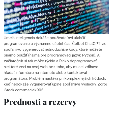
Umelá inteligencia dokáže používateľovi uľahčiť
programovanie a významne ušetriť čas. Četbot ChatGPT vie
spoľahlivo vygenerovať jednoduchšie kódy, ktoré môžete
priamo použiť (najmä pre programovací jazyk Python). Aj
začiatočník si tak môže rýchlo a ľahko doprogramovať
niektoré veci na svoj web bez toho, aby musel zdĺhavo
hľadať informácie na internete alebo kontaktovať
programátora. Problém nastáva pri komplexnejších kódoch,
keď nedokáže vygenerovať úplne spoľahlivé výsledky. Zdroj:
iStock.com/maciek905
Prednosti a rezervy