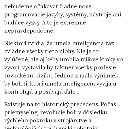
nebudeme očakávať žiadne nové
programovacie jazyky, systémy, nástroje ani
budúce výzvy. A to je extrémne
nepravdepodobné.
Niektorí tvrdia, že umelá inteligencia raz
zvládne všetky tieto úlohy. Nie je to
vylúčené, ale aj keby urobila míľové kroky vo
vývoji, vystavila by takmer všetky profesie
rovnakému riziku. Jednou z mála výnimiek
by boli tí, ktorí umelú inteligenciu vyvíjajú,
kontrolujú a posúvajú ďalej.
Existuje na to historický precedens. Počas
priemyselnej revolúcie boli v dôsledku
rýchleho pokroku v strojárstve a
technológiách továrenskí robotníci