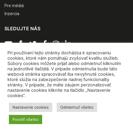
Pre médiá
Inzercia
SLEDUJTE NÁS
Pri používaní tejto stránky dochádza k spracovaniu
cookies, ktoré nám pomáhajú zvyšovať kvalitu služieb.
Súbory cookies môžete prijať alebo odmietnuť kliknutím
Archívna verzia VEDA NA DOSAH
na jednotlivé tlačidlá. V prípade odmietnutia bude táto
webová stránka spracovávať iba nevyhnuté cookies,
POPULARIZÁCIA VAT
ktoré slúžia na zabezpečenie riadnej funkcionality
stránky. V prípade, že máte záujem perzonalizovať
nastavenie cookies kliknite na tlačidlo „Nastavenie
O NCP VaT
cookies“.
Kontakty
Nastavenie cookies
Odmietnuť všetko
Zážitkové centrá vedy
Quark
Povoliť všetko
SK CRIS