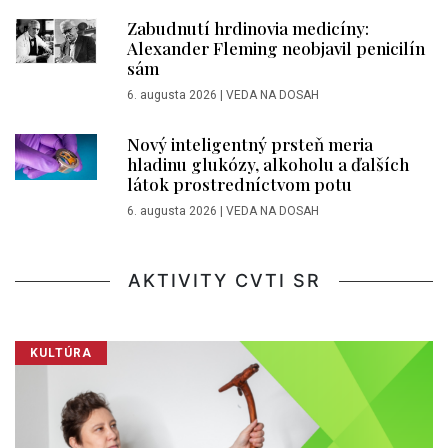
Zabudnutí hrdinovia medicíny:
Alexander Fleming neobjavil penicilín
sám
6. augusta 2026
|
VEDA NA DOSAH
Nový inteligentný prsteň meria
hladinu glukózy, alkoholu a ďalších
látok prostredníctvom potu
6. augusta 2026
|
VEDA NA DOSAH
AKTIVITY CVTI SR
KULTÚRA