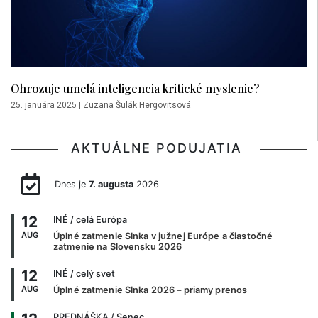
Ohrozuje umelá inteligencia kritické myslenie?
25. januára 2025
|
Zuzana Šulák Hergovitsová
AKTUÁLNE PODUJATIA
Dnes je
7. augusta
2026
12
INÉ
/ celá Európa
AUG
Úplné zatmenie Slnka v južnej Európe a čiastočné
zatmenie na Slovensku 2026
12
INÉ
/ celý svet
AUG
Úplné zatmenie Slnka 2026 – priamy prenos
PREDNÁŠKA
/ Senec