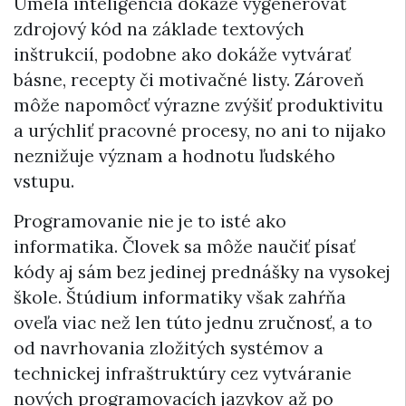
Umelá inteligencia dokáže vygenerovať
zdrojový kód na základe textových
inštrukcií, podobne ako dokáže vytvárať
básne, recepty či motivačné listy. Zároveň
môže napomôcť výrazne zvýšiť produktivitu
a urýchliť pracovné procesy, no ani to nijako
neznižuje význam a hodnotu ľudského
vstupu.
Programovanie nie je to isté ako
informatika. Človek sa môže naučiť písať
kódy aj sám bez jedinej prednášky na vysokej
škole. Štúdium informatiky však zahŕňa
oveľa viac než len túto jednu zručnosť, a to
od navrhovania zložitých systémov a
technickej infraštruktúry cez vytváranie
nových programovacích jazykov až po