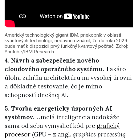
Americký technologický gigant IBM, priekopník v oblasti
kvantových technológií, nedávno oznámil, že do roku 2029
bude mať k dispozícii prvý funkčný kvantový počítač. Zdroj:
Youtube/IBM Research
4. Návrh a zabezpečenie nového
cloudového operačného systému.
Takáto
úloha zahŕňa architektúru na vysokej úrovni
a dôkladné testovanie, čo je mimo
schopností dnešnej AI.
5. Tvorba energeticky úsporných AI
systémov.
Umelá inteligencia nedokáže
sama od seba vymyslieť kód pre
grafický
procesor
(GPU – z angl.
graphics processing