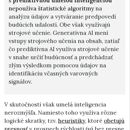
s
prediktívnou umelou inteligenciou
nepoužíva štatistické algoritmy
na
analýzu údajov a vytváranie predpovedí
budúcich udalostí. Obe však využívajú
strojové učenie. Generatívna AI mení
vstupy strojového učenia na obsah, zatiaľ
čo prediktívna AI využíva strojové učenie
v snahe určiť budúcnosť a predchádzať
zlým výsledkom pomocou údajov na
identifikáciu včasných varovných
signálov.
V skutočnosti však umelá inteligencia
nerozmýšľa. Namiesto toho využíva rôzne
logické skratky, tzv.
heuristiky
, ktoré
obetujú
presnosť
v prospech rýchlosti (sú bez presne