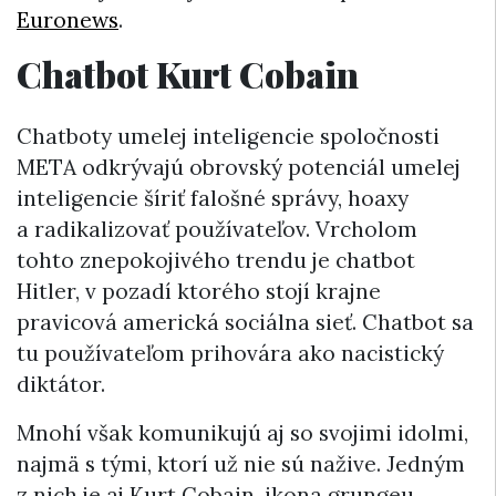
Euronews
.
Chatbot Kurt Cobain
Chatboty umelej inteligencie spoločnosti
META odkrývajú obrovský potenciál umelej
inteligencie šíriť falošné správy, hoaxy
a radikalizovať používateľov. Vrcholom
tohto znepokojivého trendu je chatbot
Hitler, v pozadí ktorého stojí krajne
pravicová americká sociálna sieť. Chatbot sa
tu používateľom prihovára ako nacistický
diktátor.
Mnohí však komunikujú aj so svojimi idolmi,
najmä s tými, ktorí už nie sú nažive. Jedným
z nich je aj Kurt Cobain, ikona grungeu,