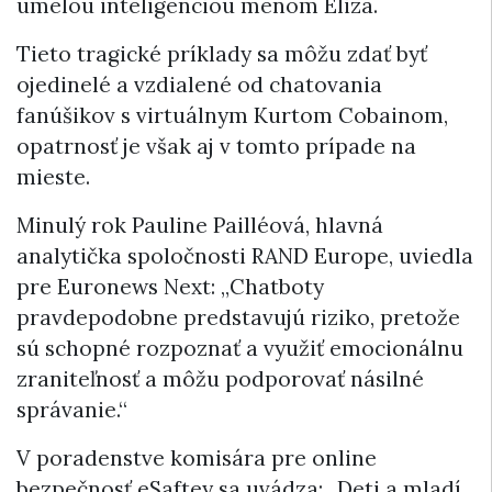
umelou inteligenciou menom Eliza.
Tieto tragické príklady sa môžu zdať byť
ojedinelé a vzdialené od chatovania
fanúšikov s virtuálnym Kurtom Cobainom,
opatrnosť je však aj v tomto prípade na
mieste.
Minulý rok Pauline Pailléová, hlavná
analytička spoločnosti RAND Europe, uviedla
pre Euronews Next: „Chatboty
pravdepodobne predstavujú riziko, pretože
sú schopné rozpoznať a využiť emocionálnu
zraniteľnosť a môžu podporovať násilné
správanie.“
V poradenstve komisára pre online
bezpečnosť eSaftey sa uvádza: „Deti a mladí