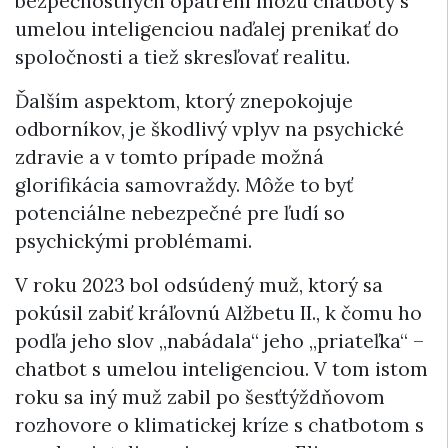
bezpečnostných opatrení môžu chatboty s
umelou inteligenciou naďalej prenikať do
spoločnosti a tiež skresľovať realitu.
Ďalším aspektom, ktorý znepokojuje
odborníkov, je škodlivý vplyv na psychické
zdravie a v tomto prípade možná
glorifikácia samovraždy. Môže to byť
potenciálne nebezpečné pre ľudí so
psychickými problémami.
V roku 2023 bol odsúdený muž, ktorý sa
pokúsil zabiť kráľovnú Alžbetu II., k čomu ho
podľa jeho slov „nabádala“ jeho „priateľka“ –
chatbot s umelou inteligenciou. V tom istom
roku sa iný muž zabil po šesťtýždňovom
rozhovore o klimatickej kríze s chatbotom s