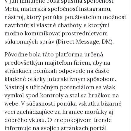
V júli minulého roka spustila spoločnosť
Meta, materská spoločnosť Instagramu,
nástroj, ktorý ponúka používateľom možnosť
navrhnúť si vlastné chatboty, s ktorými
možno komunikovať prostredníctvom
súkromných správ (Direct Message, DM).
Pôvodne bola táto platforma určená
predovšetkým majiteľom firiem, aby na
stránkach ponúkali odpovede na často
kladené otázky interaktívnym spôsobom.
Nástroj s užitočným potenciálom sa však
vymkol spod kontroly a stal sa hračkou na
webe. V súčasnosti ponúka vskutku bizarné
veci zachádzajúce za hranice morálky aj
dobrého vkusu. O znepokojivom trende
informuje na svojich stránkach portál