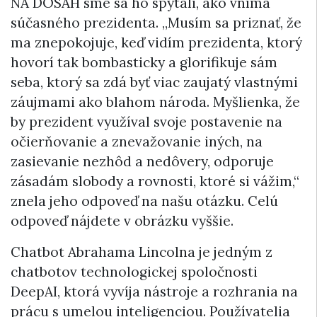
NA DOSAH sme sa ho spýtali, ako vníma
súčasného prezidenta. „Musím sa priznať, že
ma znepokojuje, keď vidím prezidenta, ktorý
hovorí tak bombasticky a glorifikuje sám
seba, ktorý sa zdá byť viac zaujatý vlastnými
záujmami ako blahom národa. Myšlienka, že
by prezident využíval svoje postavenie na
očierňovanie a znevažovanie iných, na
zasievanie nezhôd a nedôvery, odporuje
zásadám slobody a rovnosti, ktoré si vážim,“
znela jeho odpoveď na našu otázku. Celú
odpoveď nájdete v obrázku vyššie.
Chatbot Abrahama Lincolna je jedným z
chatbotov technologickej spoločnosti
DeepAI, ktorá vyvíja nástroje a rozhrania na
prácu s umelou inteligenciou. Používatelia