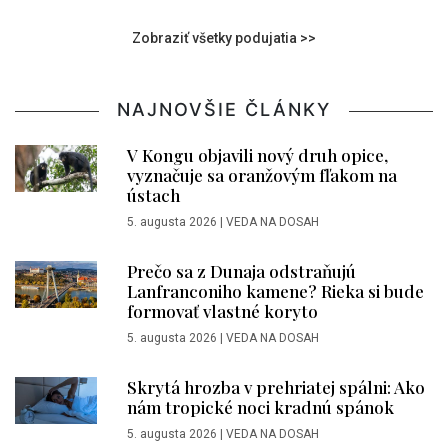
Zobraziť všetky podujatia >>
NAJNOVŠIE ČLÁNKY
V Kongu objavili nový druh opice,
vyznačuje sa oranžovým fľakom na
ústach
5. augusta 2026
|
VEDA NA DOSAH
Prečo sa z Dunaja odstraňujú
Lanfranconiho kamene? Rieka si bude
formovať vlastné koryto
5. augusta 2026
|
VEDA NA DOSAH
Skrytá hrozba v prehriatej spálni: Ako
nám tropické noci kradnú spánok
5. augusta 2026
|
VEDA NA DOSAH