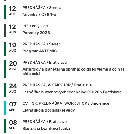
12
PREDNÁŠKA
/ Senec
AUG
Novinky z CERN-u
12
INÉ
/ celý svet
AUG
Perzeidy 2026
19
PREDNÁŠKA
/ Senec
AUG
Program ARTEMIS
20
PREDNÁŠKA
/ Bratislava
AUG
Asteroidy a planetárna obrana: čo dnes vieme a čo nás
ešte čaká
24
PREDNÁŠKA, WORKSHOP
/ Bratislava
AUG
Letná škola kvantových technológií 2026 v Bratislave
07
CVTI SR, PREDNÁŠKA, WORKSHOP
/ Smolenice
SEP
Letná škola občianskej vedy
08
PREDNÁŠKA
/ Bratislava
SEP
Skutočná kvantová fyzika