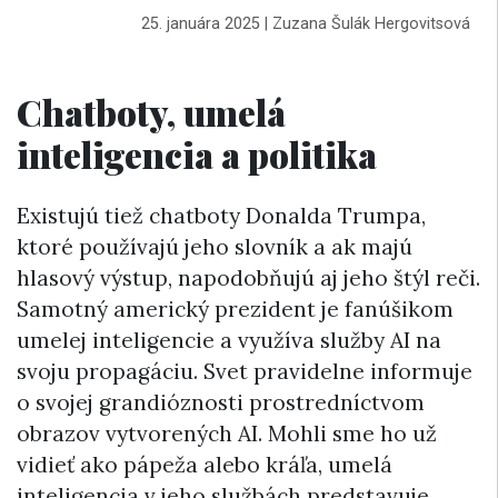
25. januára 2025
|
Zuzana Šulák Hergovitsová
Chatboty, umelá
inteligencia a politika
Existujú tiež chatboty Donalda Trumpa,
ktoré používajú jeho slovník a ak majú
hlasový výstup, napodobňujú aj jeho štýl reči.
Samotný americký prezident je fanúšikom
umelej inteligencie a využíva služby AI na
svoju propagáciu. Svet pravidelne informuje
o svojej grandióznosti prostredníctvom
obrazov vytvorených AI. Mohli sme ho už
vidieť ako pápeža alebo kráľa, umelá
inteligencia v jeho službách predstavuje