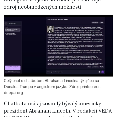
zdroj neobmedzených možností.
Celý chat s chatbotom Abrahama Lincolna týkajúca sa
Donalda Trumpa v anglickom jazyku. Zdroj: printscreen
deepai.org
Chatbota má aj zosnulý bývalý americký
prezident Abraham Lincoln. V redakcii VEDA