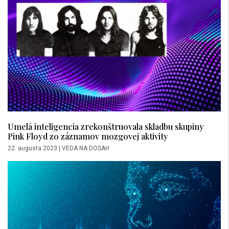
Umelá inteligencia zrekonštruovala skladbu skupiny
Pink Floyd zo záznamov mozgovej aktivity
22. augusta 2023
|
VEDA NA DOSAH