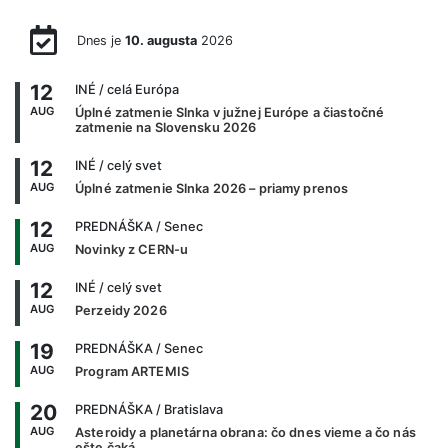
Dnes je
10. augusta
2026
12
INÉ
/ celá Európa
AUG
Úplné zatmenie Slnka v južnej Európe a čiastočné
zatmenie na Slovensku 2026
12
INÉ
/ celý svet
AUG
Úplné zatmenie Slnka 2026 – priamy prenos
12
PREDNÁŠKA
/ Senec
AUG
Novinky z CERN-u
12
INÉ
/ celý svet
AUG
Perzeidy 2026
19
PREDNÁŠKA
/ Senec
AUG
Program ARTEMIS
20
PREDNÁŠKA
/ Bratislava
AUG
Asteroidy a planetárna obrana: čo dnes vieme a čo nás
ešte čaká