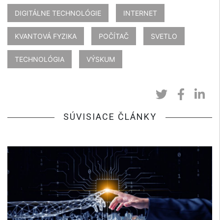
DIGITÁLNE TECHNOLÓGIE
INTERNET
KVANTOVÁ FYZIKA
POČÍTAČ
SVETLO
TECHNOLÓGIA
VÝSKUM
SÚVISIACE ČLÁNKY