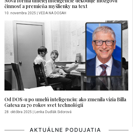
Nová forma umelej inteligencie dekóduje mozgovú
činnosť a premieňa myšlienky na text
10. novembra 2025
|
VEDA NA DOSAH
Od DOS-u po umelú inteligenciu: ako zmenila vízia Billa
Gatesa za 70 rokov svet technológií
28. októbra 2025
|
Lenka Dudlák Sidorová
AKTUÁLNE PODUJATIA