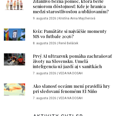
Zdanlivo bežná pomoc, ktorá berie
seniorom dôstojnosť: Kde je hranica
medzi starostlivosťou a ubližovaním?
9. augusta 2026
|
Kristína Anna Majcherová
Kvíz: Pamätáte si najväčšie momenty
MS vo futbale 2026?
8. augusta 2026
|
René Beláček
Prvý AI ultrazvuk pomáha zachraňovať
životy na Slovensku. Umelá
inteligencia už jazdí aj v sanitkách
7. augusta 2026
|
VEDA NA DOSAH
Ako slanosť oceánu mení pravidlá hry
pri sledovaní fenoménu El Niño
7. augusta 2026
|
VEDA NA DOSAH