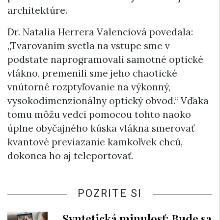
architektúre.
Dr. Natalia Herrera Valenciová povedala:
„Tvarovaním svetla na vstupe sme v
podstate naprogramovali samotné optické
vlákno, premenili sme jeho chaotické
vnútorné rozptyľovanie na výkonný,
vysokodimenzionálny optický obvod.“ Vďaka
tomu môžu vedci pomocou tohto naoko
úplne obyčajného kúska vlákna smerovať
kvantové previazanie kamkoľvek chcú,
dokonca ho aj teleportovať.
POZRITE SI
Syntetická minulosť: Bude sa