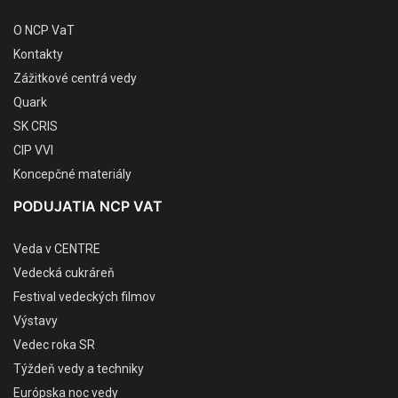
O NCP VaT
Kontakty
Zážitkové centrá vedy
Quark
SK CRIS
CIP VVI
Koncepčné materiály
PODUJATIA NCP VAT
Veda v CENTRE
Vedecká cukráreň
Festival vedeckých filmov
Výstavy
Vedec roka SR
Týždeň vedy a techniky
Európska noc vedy