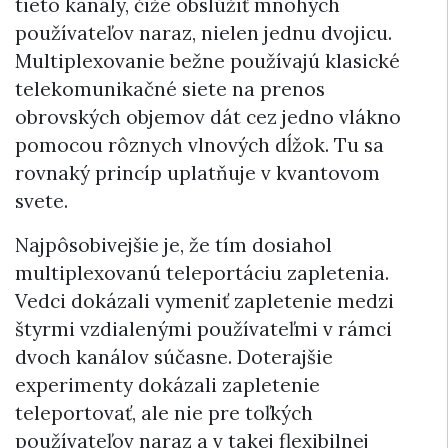
tieto kanály, čiže obslúžiť mnohých
používateľov naraz, nielen jednu dvojicu.
Multiplexovanie bežne používajú klasické
telekomunikačné siete na prenos
obrovských objemov dát cez jedno vlákno
pomocou rôznych vlnových dĺžok. Tu sa
rovnaký princíp uplatňuje v kvantovom
svete.
Najpôsobivejšie je, že tím dosiahol
multiplexovanú teleportáciu zapletenia.
Vedci dokázali vymeniť zapletenie medzi
štyrmi vzdialenými používateľmi v rámci
dvoch kanálov súčasne. Doterajšie
experimenty dokázali zapletenie
teleportovať, ale nie pre toľkých
používateľov naraz a v takej flexibilnej