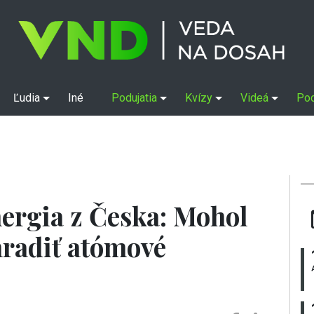
Ľudia
Iné
Podujatia
Kvízy
Videá
Po
nergia z Česka: Mohol
hradiť atómové