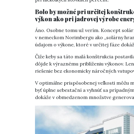
Bolo by možné pri určitej konštruk
výkon ako pri jadrovej výrobe ener
Áno. Osobne tomu už verím. Koncept solár
v nemeckom Norimbergu ako „solárny hranol“
údajom o výkone, ktoré v určitej fáze doká
Čiže keby sa táto malá konštrukcia postavi
dôjde k výraznému priblíženiu výkonov. Len
riešenie bez ekonomicky náročných vstupo
V optimálne prispôsobenej veľkosti môžu m
byť úplne sebestační a vyhnúť sa prípadn
dokáže v obmedzenom množstve generovať e