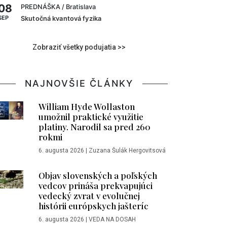
08
PREDNÁŠKA
/ Bratislava
SEP
Skutočná kvantová fyzika
Zobraziť všetky podujatia >>
NAJNOVŠIE ČLÁNKY
William Hyde Wollaston
umožnil praktické využitie
platiny. Narodil sa pred 260
rokmi
6. augusta 2026
|
Zuzana Šulák Hergovitsová
Objav slovenských a poľských
vedcov prináša prekvapujúci
vedecký zvrat v evolučnej
histórii európskych jašteríc
6. augusta 2026
|
VEDA NA DOSAH