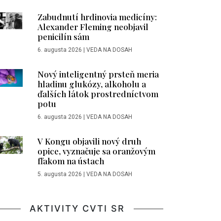
Zabudnutí hrdinovia medicíny:
Alexander Fleming neobjavil
penicilín sám
6. augusta 2026
|
VEDA NA DOSAH
Nový inteligentný prsteň meria
hladinu glukózy, alkoholu a
ďalších látok prostredníctvom
potu
6. augusta 2026
|
VEDA NA DOSAH
V Kongu objavili nový druh
opice, vyznačuje sa oranžovým
fľakom na ústach
5. augusta 2026
|
VEDA NA DOSAH
AKTIVITY CVTI SR