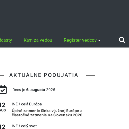
dcasty
Kam za vedou
Register vedcov
AKTUÁLNE PODUJATIA
Dnes je
6. augusta
2026
12
INÉ
/ celá Európa
AUG
Úplné zatmenie Slnka v južnej Európe a
čiastočné zatmenie na Slovensku 2026
12
INÉ
/ celý svet