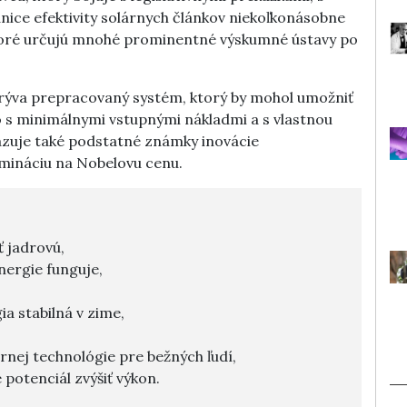
nice efektivity solárnych článkov niekoľkonásobne
ktoré určujú mnohé prominentné výskumné ústavy po
rýva prepracovaný systém, ktorý by mohol umožniť
 s minimálnymi vstupnými nákladmi a s vlastnou
azuje také podstatné známky inovácie
omináciu na Nobelovu cenu.
ť jadrovú,
nergie funguje,
ia stabilná v zime,
rnej technológie pre bežných ľudí,
potenciál zvýšiť výkon.