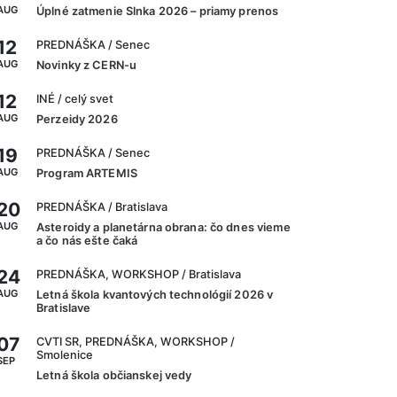
AUG
Úplné zatmenie Slnka 2026 – priamy prenos
12
PREDNÁŠKA
/ Senec
AUG
Novinky z CERN-u
12
INÉ
/ celý svet
AUG
Perzeidy 2026
19
PREDNÁŠKA
/ Senec
AUG
Program ARTEMIS
20
PREDNÁŠKA
/ Bratislava
AUG
Asteroidy a planetárna obrana: čo dnes vieme
a čo nás ešte čaká
24
PREDNÁŠKA, WORKSHOP
/ Bratislava
AUG
Letná škola kvantových technológií 2026 v
Bratislave
07
CVTI SR, PREDNÁŠKA, WORKSHOP
/
Smolenice
SEP
Letná škola občianskej vedy