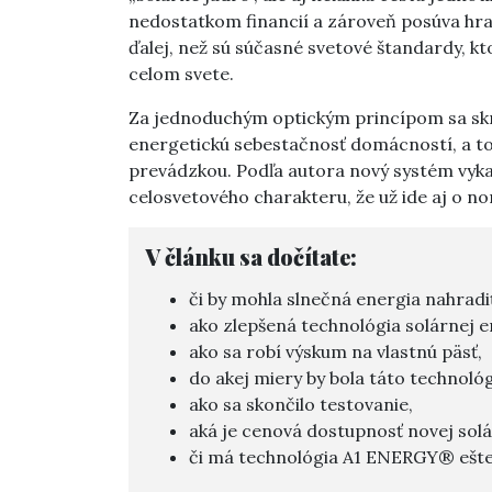
nedostatkom financií a zároveň posúva hra
ďalej, než sú súčasné svetové štandardy, 
celom svete.
Za jednoduchým optickým princípom sa sk
energetickú sebestačnosť domácností, a to
prevádzkou. Podľa autora nový systém vyk
celosvetového charakteru, že už ide aj o n
V článku sa dočítate:
či by mohla slnečná energia nahradi
ako zlepšená technológia solárnej e
ako sa robí výskum na vlastnú päsť,
do akej miery by bola táto technológ
ako sa skončilo testovanie,
aká je cenová dostupnosť novej solá
či má technológia A1 ENERGY® ešte 