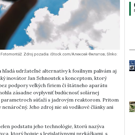
a. Fotomontáž. Zdroj pozadia: iStock.com/Алексей Филатов; Slnko:
 hľadá udržateľné alternatívy k fosílnym palivám aj
ský inovátor Jan Sehnoutek s konceptom, ktorý
 bez podpory veľkých firiem či štátneho aparátu
y mohla zásadne ovplyvniť budúcnosť solárnej
ch parametroch súťaží s jadrovým reaktorom. Pritom
 nenáročný. Jeho zdroj nie sú vodíkové články ani
len podstatu jeho technológie, ktorú nazýva
ivca, ktorý bojuje s legislatívnymi prekážkami, s