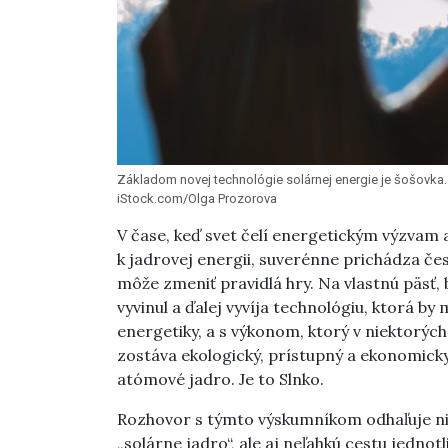
Základom novej technológie solárnej energie je šošovk
iStock.com/Olga Prozorova
V čase, keď svet čelí energetickým výzvam a
k jadrovej energii, suverénne prichádza če
môže zmeniť pravidlá hry. Na vlastnú päsť,
vyvinul a ďalej vyvíja technológiu, ktorá b
energetiky, a s výkonom, ktorý v niektorý
zostáva ekologický, prístupný a ekonomicky
atómové jadro. Je to Slnko.
Rozhovor s týmto výskumníkom odhaľuje nie
„solárne jadro“, ale aj neľahkú cestu jednotl