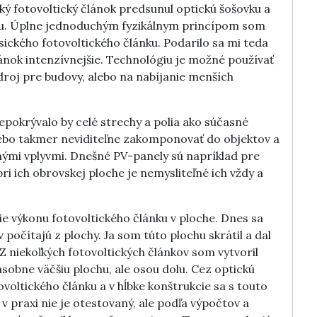
ký fotovoltický článok predsunul optickú šošovku a
chu. Úplne jednoduchým fyzikálnym princípom som
asického fotovoltického článku. Podarilo sa mi teda
článok intenzívnejšie. Technológiu je možné používať
droj pre budovy, alebo na nabíjanie menších
epokrývalo by celé strechy a polia ako súčasné
lebo takmer neviditeľne zakomponovať do objektov a
ými vplyvmi. Dnešné PV-panely sú napríklad pre
ri ich obrovskej ploche je nemysliteľné ich vždy a
ie výkonu fotovoltického článku v ploche. Dnes sa
počítajú z plochy. Ja som túto plochu skrátil a dal
 Z niekoľkých fotovoltických článkov som vytvoril
sobne väčšiu plochu, ale osou dolu. Cez optickú
voltického článku a v hĺbke konštrukcie sa s touto
v praxi nie je otestovaný, ale podľa výpočtov a