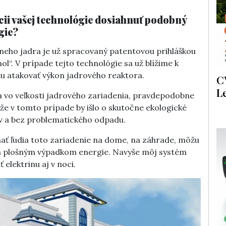
cii vašej technológie dosiahnuť podobný
gie?
neho jadra je už spracovaný patentovou prihláškou
. V prípade tejto technológie sa už blížime k
žu atakovať výkon jadrového reaktora.
C
L
la vo veľkosti jadrového zariadenia, pravdepodobne
že v tomto prípade by išlo o skutočne ekologické
v a bez problematického odpadu.
ať ľudia toto zariadenie na dome, na záhrade, môžu
ým plošným výpadkom energie. Navyše môj systém
lektrinu aj v noci.