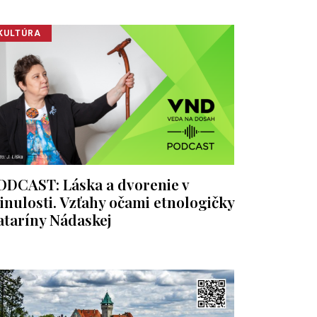
KULTÚRA
ODCAST: Láska a dvorenie v
inulosti. Vzťahy očami etnologičky
ataríny Nádaskej