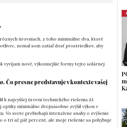
?
 rôznych úrovniach, z toho minimálne dva, ktoré
tlivec, nemal som zatiaľ dosť prostriedkov, aby
.
 vyvíjam nové, výkonnejšie formy tejto solárnej
P
m
ro
. Čo presne predstavuje v kontexte vašej
K
l k najvyššej úrovni technického riešenia A1
ptiky minimálne dvojnásobne zvýšil výkon v
u. Vo svete prebiehajú intenzívne snahy o zvýšenie
o o tri až päť percent, ale moje riešenie sa pohybuje