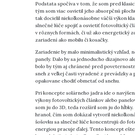
Podstata spočíva v tom, že som pred klasic
tým som viac osvietil jeho absorpčnú plo
tak docielil niekoľkonásobne väčší výkon kl
slnečné lúče spojiť a osvietiť fotovoltický 
v rôznych formách, či už ako energetický z
zariadení ako mobilu či kosačky.
Zariadenie by malo minimalistický vzhľad, n
panely. Dalo by sa jednoducho dizajnovo a
bolo by tým aj chránené pred poveternostn
sneh z veľkej časti vyradené z prevádzky a p
opakovane chodiť obmetať od snehu.
Pri koncepte solárneho jadra ide o navýšen
výkony fotovoltických článkov alebo panelov 
som ju do 3D, teda rozšíril som ju do hĺbky.
hranol, čím som dokázal vytvoril niekoľkoná
šošovku sa slnečné lúče koncentrujú do foto
energiou pracuje ďalej. Tento koncept ešte 