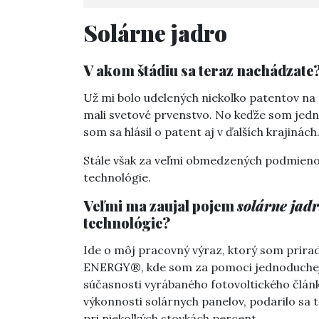
Solárne jadro
V akom štádiu sa teraz nachádzate
Už mi bolo udelených niekoľko patentov na
mali svetové prvenstvo. No keďže som jedno
som sa hlásil o patent aj v ďalších krajinách
Stále však za veľmi obmedzených podmienok
technológie.
Veľmi ma zaujal pojem
solárne jad
technológie?
Ide o môj pracovný výraz, ktorý som priradi
ENERGY®, kde som za pomoci jednoduchej o
súčasnosti vyrábaného fotovoltického článk
výkonnosti solárnych panelov, podarilo sa t
pri niekoľkých stovkách percent.