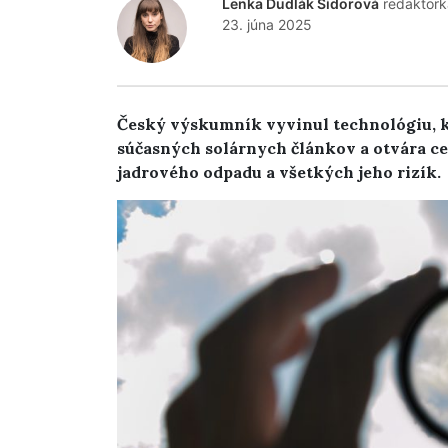
Lenka Dudlák Sidorová
redaktork
23. júna 2025
Český výskumník vyvinul technológiu, k
súčasných solárnych článkov a otvára ce
jadrového odpadu a všetkých jeho rizík.